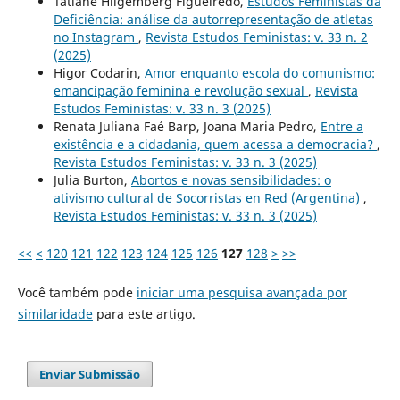
Tatiane Hilgemberg Figueiredo,
Estudos Feministas da
Deficiência: análise da autorrepresentação de atletas
no Instagram
,
Revista Estudos Feministas: v. 33 n. 2
(2025)
Higor Codarin,
Amor enquanto escola do comunismo:
emancipação feminina e revolução sexual
,
Revista
Estudos Feministas: v. 33 n. 3 (2025)
Renata Juliana Faé Barp, Joana Maria Pedro,
Entre a
existência e a cidadania, quem acessa a democracia?
,
Revista Estudos Feministas: v. 33 n. 3 (2025)
Julia Burton,
Abortos e novas sensibilidades: o
ativismo cultural de Socorristas en Red (Argentina)
,
Revista Estudos Feministas: v. 33 n. 3 (2025)
<<
<
120
121
122
123
124
125
126
127
128
>
>>
Você também pode
iniciar uma pesquisa avançada por
similaridade
para este artigo.
Enviar Submissão