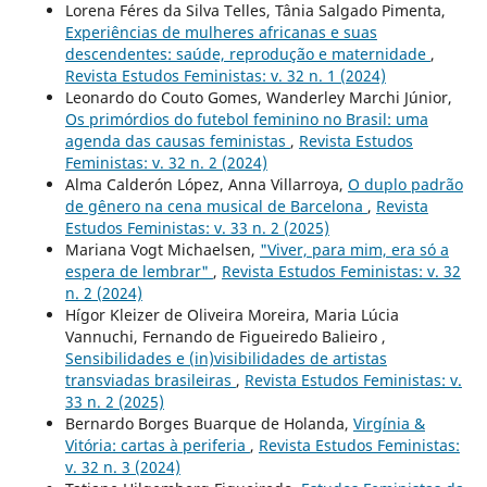
Lorena Féres da Silva Telles, Tânia Salgado Pimenta,
Experiências de mulheres africanas e suas
descendentes: saúde, reprodução e maternidade
,
Revista Estudos Feministas: v. 32 n. 1 (2024)
Leonardo do Couto Gomes, Wanderley Marchi Júnior,
Os primórdios do futebol feminino no Brasil: uma
agenda das causas feministas
,
Revista Estudos
Feministas: v. 32 n. 2 (2024)
Alma Calderón López, Anna Villarroya,
O duplo padrão
de gênero na cena musical de Barcelona
,
Revista
Estudos Feministas: v. 33 n. 2 (2025)
Mariana Vogt Michaelsen,
"Viver, para mim, era só a
espera de lembrar"
,
Revista Estudos Feministas: v. 32
n. 2 (2024)
Hígor Kleizer de Oliveira Moreira, Maria Lúcia
Vannuchi, Fernando de Figueiredo Balieiro ,
Sensibilidades e (in)visibilidades de artistas
transviadas brasileiras
,
Revista Estudos Feministas: v.
33 n. 2 (2025)
Bernardo Borges Buarque de Holanda,
Virgínia &
Vitória: cartas à periferia
,
Revista Estudos Feministas:
v. 32 n. 3 (2024)