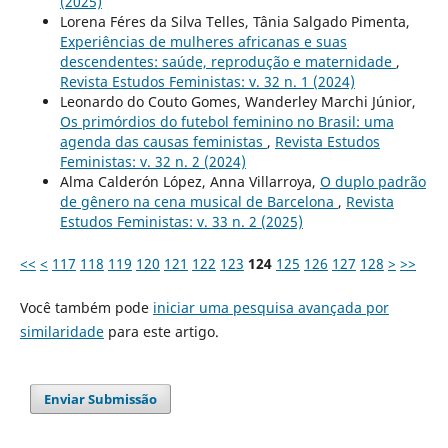
(2025)
Lorena Féres da Silva Telles, Tânia Salgado Pimenta,
Experiências de mulheres africanas e suas
descendentes: saúde, reprodução e maternidade
,
Revista Estudos Feministas: v. 32 n. 1 (2024)
Leonardo do Couto Gomes, Wanderley Marchi Júnior,
Os primórdios do futebol feminino no Brasil: uma
agenda das causas feministas
,
Revista Estudos
Feministas: v. 32 n. 2 (2024)
Alma Calderón López, Anna Villarroya,
O duplo padrão
de gênero na cena musical de Barcelona
,
Revista
Estudos Feministas: v. 33 n. 2 (2025)
<<
<
117
118
119
120
121
122
123
124
125
126
127
128
>
>>
Você também pode
iniciar uma pesquisa avançada por
similaridade
para este artigo.
Enviar Submissão