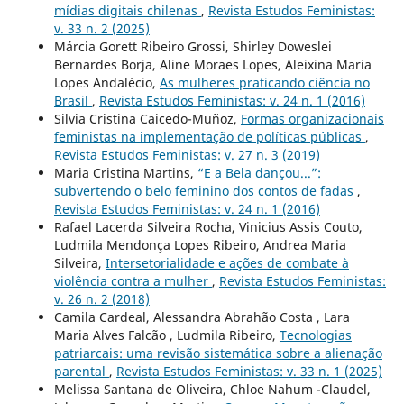
mídias digitais chilenas
,
Revista Estudos Feministas:
v. 33 n. 2 (2025)
Márcia Gorett Ribeiro Grossi, Shirley Doweslei
Bernardes Borja, Aline Moraes Lopes, Aleixina Maria
Lopes Andalécio,
As mulheres praticando ciência no
Brasil
,
Revista Estudos Feministas: v. 24 n. 1 (2016)
Silvia Cristina Caicedo-Muñoz,
Formas organizacionais
feministas na implementação de políticas públicas
,
Revista Estudos Feministas: v. 27 n. 3 (2019)
Maria Cristina Martins,
“E a Bela dançou...”:
subvertendo o belo feminino dos contos de fadas
,
Revista Estudos Feministas: v. 24 n. 1 (2016)
Rafael Lacerda Silveira Rocha, Vinicius Assis Couto,
Ludmila Mendonça Lopes Ribeiro, Andrea Maria
Silveira,
Intersetorialidade e ações de combate à
violência contra a mulher
,
Revista Estudos Feministas:
v. 26 n. 2 (2018)
Camila Cardeal, Alessandra Abrahão Costa , Lara
Maria Alves Falcão , Ludmila Ribeiro,
Tecnologias
patriarcais: uma revisão sistemática sobre a alienação
parental
,
Revista Estudos Feministas: v. 33 n. 1 (2025)
Melissa Santana de Oliveira, Chloe Nahum -Claudel,