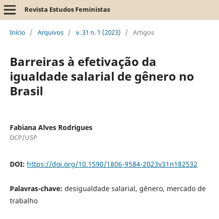
Revista Estudos Feministas
Início
/
Arquivos
/
v. 31 n. 1 (2023)
/
Artigos
Barreiras à efetivação da
igualdade salarial de gênero no
Brasil
Fabiana Alves Rodrigues
DCP/USP
DOI:
https://doi.org/10.1590/1806-9584-2023v31n182532
Palavras-chave:
desigualdade salarial, gênero, mercado de
trabalho