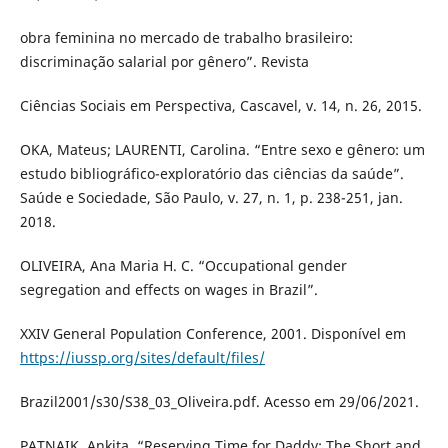
obra feminina no mercado de trabalho brasileiro:
discriminação salarial por gênero”. Revista
Ciências Sociais em Perspectiva, Cascavel, v. 14, n. 26, 2015.
OKA, Mateus; LAURENTI, Carolina. “Entre sexo e gênero: um
estudo bibliográfico-exploratório das ciências da saúde”.
Saúde e Sociedade, São Paulo, v. 27, n. 1, p. 238-251, jan.
2018.
OLIVEIRA, Ana Maria H. C. “Occupational gender
segregation and effects on wages in Brazil”.
XXIV General Population Conference, 2001. Disponível em
https://iussp.org/sites/default/files/
Brazil2001/s30/S38_03_Oliveira.pdf. Acesso em 29/06/2021.
PATNAIK, Ankita. “Reserving Time for Daddy: The Short and