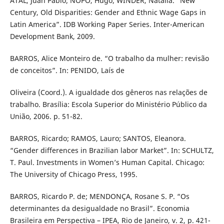
ATAL, Juan Pablo; ÑOPO, Hugo; WINDER, Natalia. “New
Century, Old Disparities: Gender and Ethnic Wage Gaps in
Latin America”. IDB Working Paper Series. Inter-American
Development Bank, 2009.
BARROS, Alice Monteiro de. “O trabalho da mulher: revisão
de conceitos”. In: PENIDO, Laís de
Oliveira (Coord.). A igualdade dos gêneros nas relações de
trabalho. Brasília: Escola Superior do Ministério Público da
União, 2006. p. 51-82.
BARROS, Ricardo; RAMOS, Lauro; SANTOS, Eleanora.
“Gender differences in Brazilian labor Market”. In: SCHULTZ,
T. Paul. Investments in Women’s Human Capital. Chicago:
The University of Chicago Press, 1995.
BARROS, Ricardo P. de; MENDONÇA, Rosane S. P. “Os
determinantes da desigualdade no Brasil”. Economia
Brasileira em Perspectiva – IPEA, Rio de Janeiro, v. 2, p. 421-