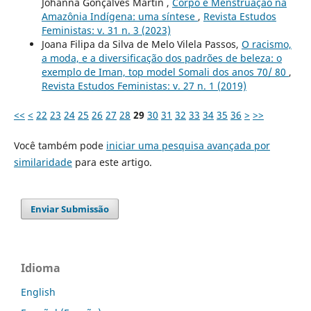
Johanna Gonçalves Martin ,
Corpo e Menstruação na
Amazônia Indígena: uma síntese
,
Revista Estudos
Feministas: v. 31 n. 3 (2023)
Joana Filipa da Silva de Melo Vilela Passos,
O racismo,
a moda, e a diversificação dos padrões de beleza: o
exemplo de Iman, top model Somali dos anos 70/ 80
,
Revista Estudos Feministas: v. 27 n. 1 (2019)
<<
<
22
23
24
25
26
27
28
29
30
31
32
33
34
35
36
>
>>
Você também pode
iniciar uma pesquisa avançada por
similaridade
para este artigo.
Enviar Submissão
Idioma
English