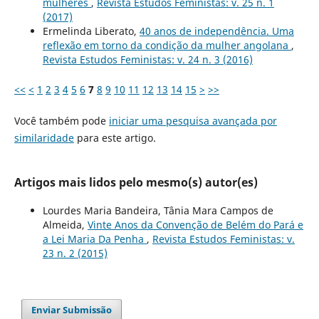
mulheres
,
Revista Estudos Feministas: v. 25 n. 1
(2017)
Ermelinda Liberato,
40 anos de independência. Uma
reflexão em torno da condição da mulher angolana
,
Revista Estudos Feministas: v. 24 n. 3 (2016)
<<
<
1
2
3
4
5
6
7
8
9
10
11
12
13
14
15
>
>>
Você também pode
iniciar uma pesquisa avançada por
similaridade
para este artigo.
Artigos mais lidos pelo mesmo(s) autor(es)
Lourdes Maria Bandeira, Tânia Mara Campos de
Almeida,
Vinte Anos da Convenção de Belém do Pará e
a Lei Maria Da Penha
,
Revista Estudos Feministas: v.
23 n. 2 (2015)
Enviar Submissão