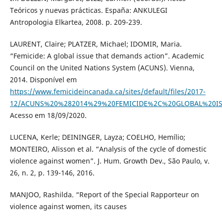
Teóricos y nuevas prácticas. España: ANKULEGI
Antropologia Elkartea, 2008. p. 209-239.
LAURENT, Claire; PLATZER, Michael; IDOMIR, Maria.
“Femicide: A global issue that demands action”. Academic
Council on the United Nations System (ACUNS). Vienna,
2014. Disponível em
https://www.femicideincanada.ca/sites/default/files/2017-
12/ACUNS%20%282014%29%20FEMICIDE%2C%20GLOBAL%20I
Acesso em 18/09/2020.
LUCENA, Kerle; DEININGER, Layza; COELHO, Hemílio;
MONTEIRO, Alisson et al. “Analysis of the cycle of domestic
violence against women”. J. Hum. Growth Dev., São Paulo, v.
26, n. 2, p. 139-146, 2016.
MANJOO, Rashilda. “Report of the Special Rapporteur on
violence against women, its causes