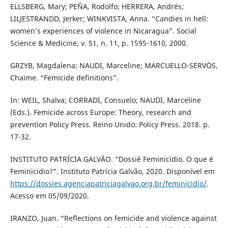
ELLSBERG, Mary; PEÑA, Rodolfo; HERRERA, Andrés;
LILJESTRANDD, Jerker; WINKVISTA, Anna. “Candies in hell:
women’s experiences of violence in Nicaragua”. Social
Science & Medicine, v. 51, n. 11, p. 1595-1610, 2000.
GRZYB, Magdalena; NAUDI, Marceline; MARCUELLO-SERVÓS,
Chaime. “Femicide definitions”.
In: WEIL, Shalva; CORRADI, Consuelo; NAUDI, Marceline
(Eds.). Femicide across Europe: Theory, research and
prevention Policy Press. Reino Unido: Policy Press. 2018. p.
17-32.
INSTITUTO PATRÍCIA GALVÃO. “Dossiê Feminicídio. O que é
Feminicídio?”. Instituto Patrícia Galvão, 2020. Disponível em
https://dossies.agenciapatriciagalvao.org.br/feminicidio/
.
Acesso em 05/09/2020.
IRANZO, Juan. “Reflections on femicide and violence against