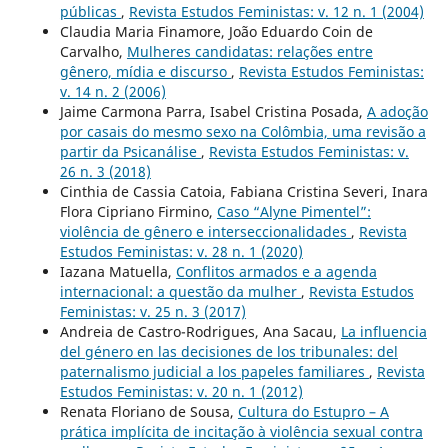
públicas
,
Revista Estudos Feministas: v. 12 n. 1 (2004)
Claudia Maria Finamore, João Eduardo Coin de
Carvalho,
Mulheres candidatas: relações entre
gênero, mídia e discurso
,
Revista Estudos Feministas:
v. 14 n. 2 (2006)
Jaime Carmona Parra, Isabel Cristina Posada,
A adoção
por casais do mesmo sexo na Colômbia, uma revisão a
partir da Psicanálise
,
Revista Estudos Feministas: v.
26 n. 3 (2018)
Cinthia de Cassia Catoia, Fabiana Cristina Severi, Inara
Flora Cipriano Firmino,
Caso “Alyne Pimentel”:
violência de gênero e interseccionalidades
,
Revista
Estudos Feministas: v. 28 n. 1 (2020)
Iazana Matuella,
Conflitos armados e a agenda
internacional: a questão da mulher
,
Revista Estudos
Feministas: v. 25 n. 3 (2017)
Andreia de Castro-Rodrigues, Ana Sacau,
La influencia
del género en las decisiones de los tribunales: del
paternalismo judicial a los papeles familiares
,
Revista
Estudos Feministas: v. 20 n. 1 (2012)
Renata Floriano de Sousa,
Cultura do Estupro – A
prática implícita de incitação à violência sexual contra