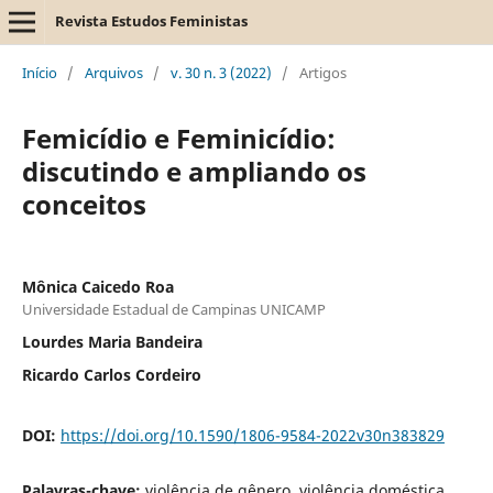
Revista Estudos Feministas
Início
/
Arquivos
/
v. 30 n. 3 (2022)
/
Artigos
Femicídio e Feminicídio:
discutindo e ampliando os
conceitos
Mônica Caicedo Roa
Universidade Estadual de Campinas UNICAMP
Lourdes Maria Bandeira
Ricardo Carlos Cordeiro
DOI:
https://doi.org/10.1590/1806-9584-2022v30n383829
Palavras-chave:
violência de gênero, violência doméstica,