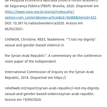
de Pesquisa Econômica Aplicada (IPEA) e Fórum Brasileiro
de Segurança Pública (FBSP). Brasília, 2020. Disponível em
https://www.ipea.gov.br/portal/index.php?
option=com_content&view=article&id=36488&Itemid=432
.
DOI: 10.38116.riatlasdaviolencia2020. Acesso em
06/02/2021.
CHINKIN, Christine; REES, Madeleine. “‘I lost my dignity’:
sexual and gender-based violence in
the Syrian Arab Republic”. A commentary on the conference
room paper of the Independent
International Commission of Inquiry on the Syrian Arab
Republic, 2018. Disponível em https://
reliefweb.int/report/syrian-arab-republic/i-lost-my-dignity-
sexual-and-gender-based-violencesyrian-arab-republic.
Acesso em 19/09/2020.