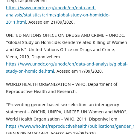
125p. Disponível em
https://www.unodc.org/unodc/en/data-and-
analysis/statistics/crime/global-study-on-homicide-
2011.html
. Acesso em 21/09/2020.
UNITED NATIONS OFFICE ON DRUGS AND CRIME – UNODC.
“Global Study on Homicide: Genderrelated Killing of Women
and Girls”. United Nations Office on Drugs and Crime.
Viena, 2019. Disponível em
https://www.unodc.org/unodc/en/data-and-analysis/global-
study-on-homicide.html
. Acesso em 17/09/2020.
WORLD HEALTH ORGANIZATION – WHO. Department of
Reproductive Health and Research.
“Preventing gender-based sex selection: an interagency
statement – OHCHR, UNFPA, UNICEF, UN Women and WHO”.
World Health Organization – WHO, 2011. Disponível em
https://www.who.int/reproductivehealth/publications/gender_
ISBN 9789241501460. Acesso em 19/09/2020.