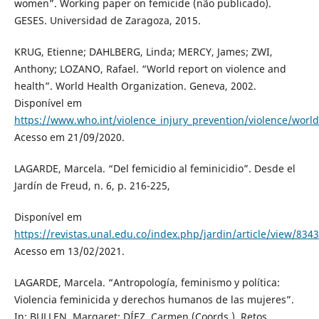
women”. Working paper on femicide (não publicado).
GESES. Universidad de Zaragoza, 2015.
KRUG, Etienne; DAHLBERG, Linda; MERCY, James; ZWI,
Anthony; LOZANO, Rafael. “World report on violence and
health”. World Health Organization. Geneva, 2002.
Disponível em
https://www.who.int/violence_injury_prevention/violence/worl
Acesso em 21/09/2020.
LAGARDE, Marcela. “Del femicidio al feminicidio”. Desde el
Jardín de Freud, n. 6, p. 216-225,
Disponível em
https://revistas.unal.edu.co/index.php/jardin/article/view/8343
Acesso em 13/02/2021.
LAGARDE, Marcela. “Antropología, feminismo y política:
Violencia feminicida y derechos humanos de las mujeres”.
In: BULLEN, Margaret; DÍEZ, Carmen (Coords.). Retos