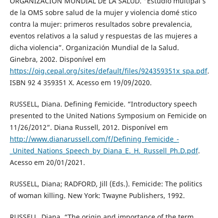
ORGANIZACIÓN MUNDIAL DE LA SALUD. “Estudio multipaí s
de la OMS sobre salud de la mujer y violencia domé stico
contra la mujer: primeros resultados sobre prevalencia,
eventos relativos a la salud y respuestas de las mujeres a
dicha violencia”. Organización Mundial de la Salud.
Ginebra, 2002. Disponível em
https://oig.cepal.org/sites/default/files/924359351x_spa.pdf
.
ISBN 92 4 359351 X. Acesso em 19/09/2020.
RUSSELL, Diana. Defining Femicide. “Introductory speech
presented to the United Nations Symposium on Femicide on
11/26/2012”. Diana Russell, 2012. Disponível em
http://www.dianarussell.com/f/Defining_Femicide_-
_United_Nations_Speech_by_Diana_E._H._Russell_Ph.D.pdf
.
Acesso em 20/01/2021.
RUSSELL, Diana; RADFORD, Jill (Eds.). Femicide: The politics
of woman killing. New York: Twayne Publishers, 1992.
RUSSELL, Diana. “The origin and importance of the term