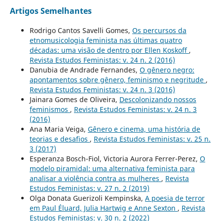
Artigos Semelhantes
Rodrigo Cantos Savelli Gomes,
Os percursos da
etnomusicologia feminista nas últimas quatro
décadas: uma visão de dentro por Ellen Koskoff
,
Revista Estudos Feministas: v. 24 n. 2 (2016)
Danubia de Andrade Fernandes,
O gênero negro:
apontamentos sobre gênero, feminismo e negritude
,
Revista Estudos Feministas: v. 24 n. 3 (2016)
Jainara Gomes de Oliveira,
Descolonizando nossos
feminismos
,
Revista Estudos Feministas: v. 24 n. 3
(2016)
Ana Maria Veiga,
Gênero e cinema, uma história de
teorias e desafios
,
Revista Estudos Feministas: v. 25 n.
3 (2017)
Esperanza Bosch-Fiol, Victoria Aurora Ferrer-Perez,
O
modelo piramidal: uma alternativa feminista para
analisar a violência contra as mulheres
,
Revista
Estudos Feministas: v. 27 n. 2 (2019)
Olga Donata Guerizoli Kempinska,
A poesia de terror
em Paul Éluard, Julia Hartwig e Anne Sexton
,
Revista
Estudos Feministas: v. 30 n. 2 (2022)