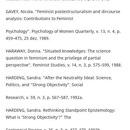
GAVEY, Nicola. “Feminist postestructuralism and dircourse
analysis: Contributions to Feminist
Psychology”. Psychology of Women Quarterly, v. 13, n. 4, p.
459–475, 25 dez. 1989.
HARAWAY, Donna. “Situated knowledges: The science
question in feminism and the privilege of partial
perspective”. Feminist Studies, v. 14, n. 3, p. 575–599, 1988.
HARDING, Sandra. “After the Neutrality Ideal: Science,
Politics, and “Strong Objectivity”. Social
Research, v. 59, n. 3, p. 567–587, 1992a.
HARDING, Sandra. Rethinking Standpoint Epistemology:
What is ‘Strong Objectivity’?” The
Centennial Review, v. 36, n. 3, p. 437–470, 1992b.