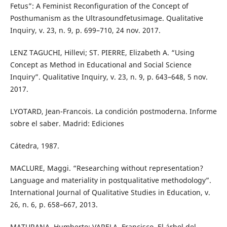
Fetus”: A Feminist Reconfiguration of the Concept of
Posthumanism as the Ultrasoundfetusimage. Qualitative
Inquiry, v. 23, n. 9, p. 699–710, 24 nov. 2017.
LENZ TAGUCHI, Hillevi; ST. PIERRE, Elizabeth A. “Using
Concept as Method in Educational and Social Science
Inquiry”. Qualitative Inquiry, v. 23, n. 9, p. 643–648, 5 nov.
2017.
LYOTARD, Jean-Francois. La condición postmoderna. Informe
sobre el saber. Madrid: Ediciones
Cátedra, 1987.
MACLURE, Maggi. “Researching without representation?
Language and materiality in postqualitative methodology”.
International Journal of Qualitative Studies in Education, v.
26, n. 6, p. 658–667, 2013.
MATURANA, Humberto; VARELA, Francisco. El árbol del