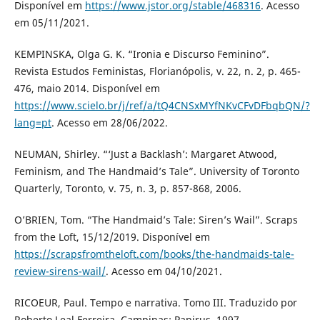
Disponível em
https://www.jstor.org/stable/468316
. Acesso
em 05/11/2021.
KEMPINSKA, Olga G. K. “Ironia e Discurso Feminino”.
Revista Estudos Feministas, Florianópolis, v. 22, n. 2, p. 465-
476, maio 2014. Disponível em
https://www.scielo.br/j/ref/a/tQ4CNSxMYfNKvCFvDFbqbQN/?
lang=pt
. Acesso em 28/06/2022.
NEUMAN, Shirley. “‘Just a Backlash’: Margaret Atwood,
Feminism, and The Handmaid’s Tale”. University of Toronto
Quarterly, Toronto, v. 75, n. 3, p. 857-868, 2006.
O’BRIEN, Tom. “The Handmaid’s Tale: Siren’s Wail”. Scraps
from the Loft, 15/12/2019. Disponível em
https://scrapsfromtheloft.com/books/the-handmaids-tale-
review-sirens-wail/
. Acesso em 04/10/2021.
RICOEUR, Paul. Tempo e narrativa. Tomo III. Traduzido por
Roberto Leal Ferreira. Campinas: Papirus, 1997.