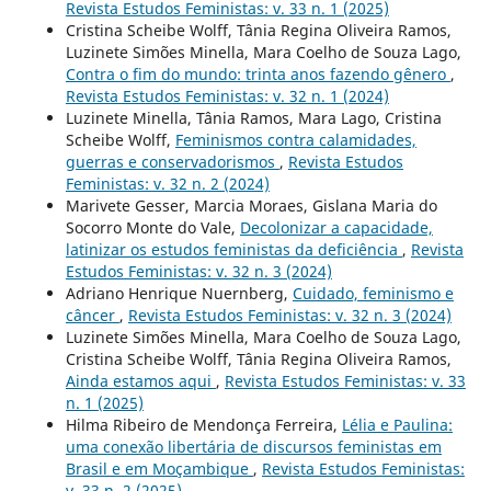
Revista Estudos Feministas: v. 33 n. 1 (2025)
Cristina Scheibe Wolff, Tânia Regina Oliveira Ramos,
Luzinete Simões Minella, Mara Coelho de Souza Lago,
Contra o fim do mundo: trinta anos fazendo gênero
,
Revista Estudos Feministas: v. 32 n. 1 (2024)
Luzinete Minella, Tânia Ramos, Mara Lago, Cristina
Scheibe Wolff,
Feminismos contra calamidades,
guerras e conservadorismos
,
Revista Estudos
Feministas: v. 32 n. 2 (2024)
Marivete Gesser, Marcia Moraes, Gislana Maria do
Socorro Monte do Vale,
Decolonizar a capacidade,
latinizar os estudos feministas da deficiência
,
Revista
Estudos Feministas: v. 32 n. 3 (2024)
Adriano Henrique Nuernberg,
Cuidado, feminismo e
câncer
,
Revista Estudos Feministas: v. 32 n. 3 (2024)
Luzinete Simões Minella, Mara Coelho de Souza Lago,
Cristina Scheibe Wolff, Tânia Regina Oliveira Ramos,
Ainda estamos aqui
,
Revista Estudos Feministas: v. 33
n. 1 (2025)
Hilma Ribeiro de Mendonça Ferreira,
Lélia e Paulina:
uma conexão libertária de discursos feministas em
Brasil e em Moçambique
,
Revista Estudos Feministas:
v. 33 n. 2 (2025)