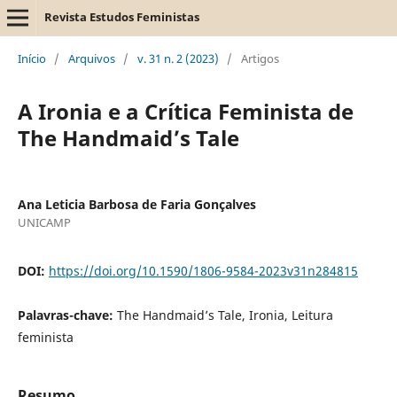
Revista Estudos Feministas
Início
/
Arquivos
/
v. 31 n. 2 (2023)
/
Artigos
A Ironia e a Crítica Feminista de
The Handmaid’s Tale
Ana Leticia Barbosa de Faria Gonçalves
UNICAMP
DOI:
https://doi.org/10.1590/1806-9584-2023v31n284815
Palavras-chave:
The Handmaid’s Tale, Ironia, Leitura
feminista
Resumo