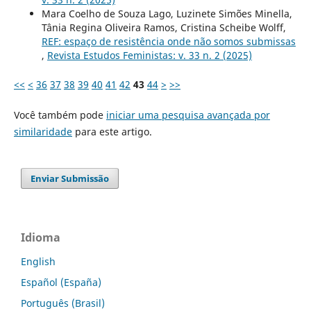
Mara Coelho de Souza Lago, Luzinete Simões Minella,
Tânia Regina Oliveira Ramos, Cristina Scheibe Wolff,
REF: espaço de resistência onde não somos submissas
,
Revista Estudos Feministas: v. 33 n. 2 (2025)
<<
<
36
37
38
39
40
41
42
43
44
>
>>
Você também pode
iniciar uma pesquisa avançada por
similaridade
para este artigo.
Enviar Submissão
Idioma
English
Español (España)
Português (Brasil)