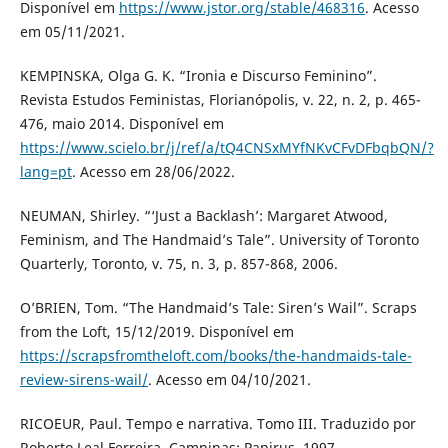
Disponível em
https://www.jstor.org/stable/468316
. Acesso
em 05/11/2021.
KEMPINSKA, Olga G. K. “Ironia e Discurso Feminino”.
Revista Estudos Feministas, Florianópolis, v. 22, n. 2, p. 465-
476, maio 2014. Disponível em
https://www.scielo.br/j/ref/a/tQ4CNSxMYfNKvCFvDFbqbQN/?
lang=pt
. Acesso em 28/06/2022.
NEUMAN, Shirley. “‘Just a Backlash’: Margaret Atwood,
Feminism, and The Handmaid’s Tale”. University of Toronto
Quarterly, Toronto, v. 75, n. 3, p. 857-868, 2006.
O’BRIEN, Tom. “The Handmaid’s Tale: Siren’s Wail”. Scraps
from the Loft, 15/12/2019. Disponível em
https://scrapsfromtheloft.com/books/the-handmaids-tale-
review-sirens-wail/
. Acesso em 04/10/2021.
RICOEUR, Paul. Tempo e narrativa. Tomo III. Traduzido por
Roberto Leal Ferreira. Campinas: Papirus, 1997.