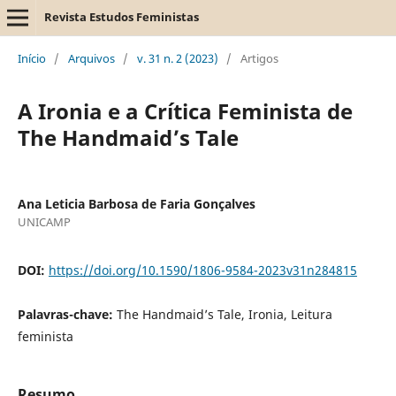
Revista Estudos Feministas
Início
/
Arquivos
/
v. 31 n. 2 (2023)
/
Artigos
A Ironia e a Crítica Feminista de
The Handmaid’s Tale
Ana Leticia Barbosa de Faria Gonçalves
UNICAMP
DOI:
https://doi.org/10.1590/1806-9584-2023v31n284815
Palavras-chave:
The Handmaid’s Tale, Ironia, Leitura
feminista
Resumo