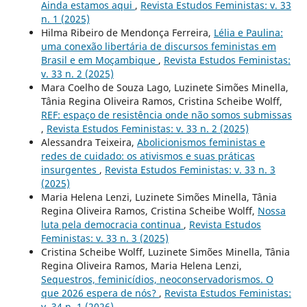
Ainda estamos aqui
,
Revista Estudos Feministas: v. 33
n. 1 (2025)
Hilma Ribeiro de Mendonça Ferreira,
Lélia e Paulina:
uma conexão libertária de discursos feministas em
Brasil e em Moçambique
,
Revista Estudos Feministas:
v. 33 n. 2 (2025)
Mara Coelho de Souza Lago, Luzinete Simões Minella,
Tânia Regina Oliveira Ramos, Cristina Scheibe Wolff,
REF: espaço de resistência onde não somos submissas
,
Revista Estudos Feministas: v. 33 n. 2 (2025)
Alessandra Teixeira,
Abolicionismos feministas e
redes de cuidado: os ativismos e suas práticas
insurgentes
,
Revista Estudos Feministas: v. 33 n. 3
(2025)
Maria Helena Lenzi, Luzinete Simões Minella, Tânia
Regina Oliveira Ramos, Cristina Scheibe Wolff,
Nossa
luta pela democracia continua
,
Revista Estudos
Feministas: v. 33 n. 3 (2025)
Cristina Scheibe Wolff, Luzinete Simões Minella, Tânia
Regina Oliveira Ramos, Maria Helena Lenzi,
Sequestros, feminicídios, neoconservadorismos. O
que 2026 espera de nós?
,
Revista Estudos Feministas:
v. 34 n. 1 (2026)