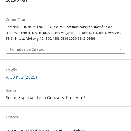
2025-07-31
Como Citar
Ferreira, H. R. de M. (2025). Lélia e Paulina: uma conexão libertária de
discursos feministas em Brasil e em Moçambique.
Revista Estudos Feministas
,
33
(2). https://doi.org/10.1590/1806-9584-2025v33n2105696
Fomatos de Citação
Edição
v. 33 n. 2 (2025)
Seção
Seção Especial: Lélia Gonzalez Presente!
Licença
Copyright (c) 2025 Revista Estudos Feministas