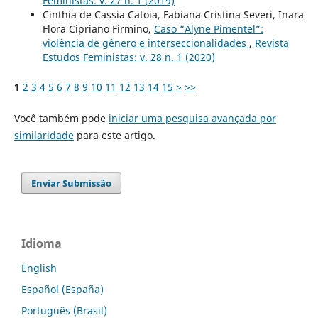
Feministas: v. 27 n. 1 (2019)
Cinthia de Cassia Catoia, Fabiana Cristina Severi, Inara
Flora Cipriano Firmino,
Caso “Alyne Pimentel”:
violência de gênero e interseccionalidades
,
Revista
Estudos Feministas: v. 28 n. 1 (2020)
1
2
3
4
5
6
7
8
9
10
11
12
13
14
15
>
>>
Você também pode
iniciar uma pesquisa avançada por
similaridade
para este artigo.
Enviar Submissão
Idioma
English
Español (España)
Português (Brasil)