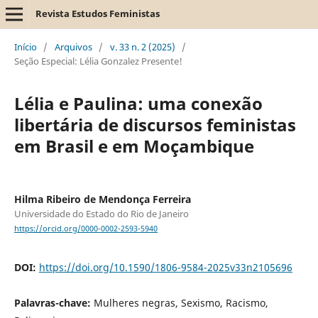
Revista Estudos Feministas
Início
/
Arquivos
/
v. 33 n. 2 (2025)
/
Seção Especial: Lélia Gonzalez Presente!
Lélia e Paulina: uma conexão
libertária de discursos feministas
em Brasil e em Moçambique
Hilma Ribeiro de Mendonça Ferreira
Universidade do Estado do Rio de Janeiro
https://orcid.org/0000-0002-2593-5940
DOI:
https://doi.org/10.1590/1806-9584-2025v33n2105696
Palavras-chave:
Mulheres negras, Sexismo, Racismo,