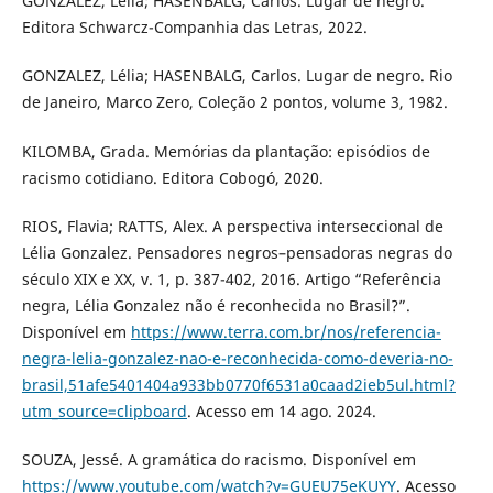
GONZALEZ, Lélia; HASENBALG, Carlos. Lugar de negro.
Editora Schwarcz-Companhia das Letras, 2022.
GONZALEZ, Lélia; HASENBALG, Carlos. Lugar de negro. Rio
de Janeiro, Marco Zero, Coleção 2 pontos, volume 3, 1982.
KILOMBA, Grada. Memórias da plantação: episódios de
racismo cotidiano. Editora Cobogó, 2020.
RIOS, Flavia; RATTS, Alex. A perspectiva interseccional de
Lélia Gonzalez. Pensadores negros–pensadoras negras do
século XIX e XX, v. 1, p. 387-402, 2016. Artigo “Referência
negra, Lélia Gonzalez não é reconhecida no Brasil?”.
Disponível em
https://www.terra.com.br/nos/referencia-
negra-lelia-gonzalez-nao-e-reconhecida-como-deveria-no-
brasil,51afe5401404a933bb0770f6531a0caad2ieb5ul.html?
utm_source=clipboard
. Acesso em 14 ago. 2024.
SOUZA, Jessé. A gramática do racismo. Disponível em
https://www.youtube.com/watch?v=GUEU75eKUYY
. Acesso