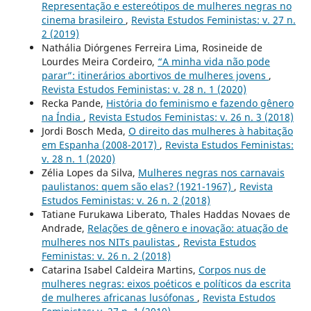
Representação e estereótipos de mulheres negras no
cinema brasileiro
,
Revista Estudos Feministas: v. 27 n.
2 (2019)
Nathália Diórgenes Ferreira Lima, Rosineide de
Lourdes Meira Cordeiro,
“A minha vida não pode
parar”: itinerários abortivos de mulheres jovens
,
Revista Estudos Feministas: v. 28 n. 1 (2020)
Recka Pande,
História do feminismo e fazendo gênero
na Índia
,
Revista Estudos Feministas: v. 26 n. 3 (2018)
Jordi Bosch Meda,
O direito das mulheres à habitação
em Espanha (2008-2017)
,
Revista Estudos Feministas:
v. 28 n. 1 (2020)
Zélia Lopes da Silva,
Mulheres negras nos carnavais
paulistanos: quem são elas? (1921-1967)
,
Revista
Estudos Feministas: v. 26 n. 2 (2018)
Tatiane Furukawa Liberato, Thales Haddas Novaes de
Andrade,
Relações de gênero e inovação: atuação de
mulheres nos NITs paulistas
,
Revista Estudos
Feministas: v. 26 n. 2 (2018)
Catarina Isabel Caldeira Martins,
Corpos nus de
mulheres negras: eixos poéticos e políticos da escrita
de mulheres africanas lusófonas
,
Revista Estudos