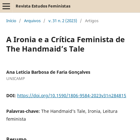
Revista Estudos Feministas
Início
/
Arquivos
/
v. 31 n. 2 (2023)
/
Artigos
A Ironia e a Crítica Feminista de
The Handmaid’s Tale
Ana Leticia Barbosa de Faria Gonçalves
UNICAMP
DOI:
https://doi.org/10.1590/1806-9584-2023v31n284815
Palavras-chave:
The Handmaid’s Tale, Ironia, Leitura
feminista
Resumo