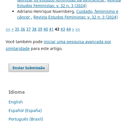
Estudos Feministas: v. 32 n. 3 (2024)
Adriano Henrique Nuernberg,
Cuidado, feminismo e
câncer
,
Revista Estudos Feministas: v. 32 n. 3 (2024)
<<
<
35
36
37
38
39
40
41
42
43
44
>
>>
Você também pode
iniciar uma pesquisa avançada por
similaridade
para este artigo.
Enviar Submissão
Idioma
English
Español (España)
Português (Brasil)