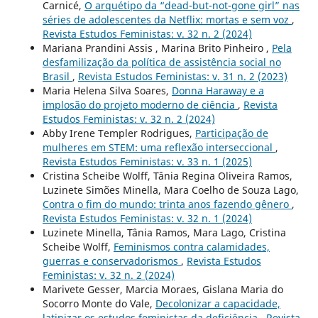
Carnicé,
O arquétipo da “dead-but-not-gone girl” nas
séries de adolescentes da Netflix: mortas e sem voz
,
Revista Estudos Feministas: v. 32 n. 2 (2024)
Mariana Prandini Assis , Marina Brito Pinheiro ,
Pela
desfamilização da política de assistência social no
Brasil
,
Revista Estudos Feministas: v. 31 n. 2 (2023)
Maria Helena Silva Soares,
Donna Haraway e a
implosão do projeto moderno de ciência
,
Revista
Estudos Feministas: v. 32 n. 2 (2024)
Abby Irene Templer Rodrigues,
Participação de
mulheres em STEM: uma reflexão interseccional
,
Revista Estudos Feministas: v. 33 n. 1 (2025)
Cristina Scheibe Wolff, Tânia Regina Oliveira Ramos,
Luzinete Simões Minella, Mara Coelho de Souza Lago,
Contra o fim do mundo: trinta anos fazendo gênero
,
Revista Estudos Feministas: v. 32 n. 1 (2024)
Luzinete Minella, Tânia Ramos, Mara Lago, Cristina
Scheibe Wolff,
Feminismos contra calamidades,
guerras e conservadorismos
,
Revista Estudos
Feministas: v. 32 n. 2 (2024)
Marivete Gesser, Marcia Moraes, Gislana Maria do
Socorro Monte do Vale,
Decolonizar a capacidade,
latinizar os estudos feministas da deficiência
,
Revista