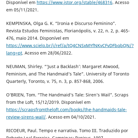
Disponível em
https://www.jstor.org/stable/468316
. Acesso
em 05/11/2021.
KEMPINSKA, Olga G. K. “Ironia e Discurso Feminino”.
Revista Estudos Feministas, Florianópolis, v. 22, n. 2, p. 465-
476, maio 2014. Disponível em
https://www.scielo.br/j/ref/a/tQ4CNSxMYfNKvCFvDFbqbQN/?
lang=pt
. Acesso em 28/06/2022.
NEUMAN, Shirley. “‘Just a Backlash’: Margaret Atwood,
Feminism, and The Handmaid’s Tale”. University of Toronto
Quarterly, Toronto, v. 75, n. 3, p. 857-868, 2006.
O’BRIEN, Tom. “The Handmaid’s Tale: Siren’s Wail”. Scraps
from the Loft, 15/12/2019. Disponível em
https://scrapsfromtheloft.com/books/the-handmaids-tale-
review-sirens-wail/
. Acesso em 04/10/2021.
RICOEUR, Paul. Tempo e narrativa. Tomo III. Traduzido por
Roberto Leal Ferreira. Campinas: Papirus, 1997.