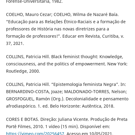
Forense-Universitária, 1982.
COELHO, Mauro Cezar; COELHO, Wilma de Nazaré Baía.
“Educação para as Relações Étnico-Raciais e a formação de
professores de História nas novas diretrizes para a
formação de professores!”. Educar em Revista, Curitiba, v.
37, 2021.
COLLINS, Patricia Hill. Black feminist thought: Knowledge,
consciousness, and the politics of empowerment. New York:
Routledge, 2000.
COLLINS, Patricia Hill. “Epistemologia feminista Negra”. In:
BERNARDINO-COSTA, Joaze; MALDONADO-TORRES, Nelson;
GROSFOGUEL, Ramón (Org.). Decolonialidade e pensamento
afrodiaspórico. 1. ed. Belo Horizonte: Autêntica, 2018.
CORES E BOTAS. Direção: Juliana Vicente. Produção de Preta
Portê Filmes, 2010. 1 vídeo (15 min). Disponível em:
https://vimeo.com/20256457
. Acesso em 10/05/2021.