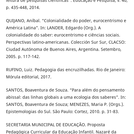
leitura de pesquisas científicas”. Educação e Pesquisa, v. 40,
p. 435-448, 2014.
QUIJANO, Aníbal. “Colonialidade do poder, eurocentrismo e
América Latina”. In: LANDER, Edgardo (Org.). A
colonialidade do saber: eurocentrismo e ciências sociais.
Perspectivas latino-americanas. Colección Sur Sur, CLACSO:
Ciudad Autónoma de Buenos Aires, Argentina. Setembro,
2005. p. 117-142.
RUFINO, Luiz. Pedagogia das encruzilhadas. Rio de Janeiro:
Mórula editorial, 2017.
SANTOS, Boaventura de Souza. “Para além do pensamento
abissal: das linhas globais a uma ecologia dos saberes”. In:
SANTOS, Boaventura de Souza; MENEZES, Maria P. (Orgs.).
Epistemologias do Sul. São Paulo: Cortez, 2010. p. 31-83.
SECRETARIA MUNICIPAL DE EDUCAÇÃO. Proposta
Pedagógica Curricular da Educação Infantil. Nazaré da