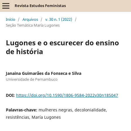
Revista Estudos Feministas
Início
/
Arquivos
/
v. 30 n. 1 (2022)
/
Seção Temática María Lugones
Lugones e o escurecer do ensino
de história
Janaina Guimarães da Fonseca e Silva
Universidade de Pernambuco
DOI:
https://doi.org/10.1590/1806-9584-2022v30n185047
Palavras-chave:
mulheres negras, decolonialidade,
resistências, María Lugones