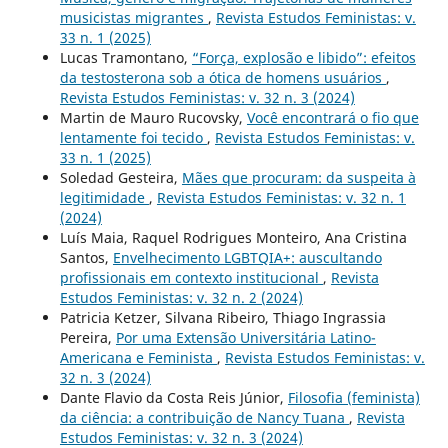
musicistas migrantes
,
Revista Estudos Feministas: v.
33 n. 1 (2025)
Lucas Tramontano,
“Força, explosão e libido”: efeitos
da testosterona sob a ótica de homens usuários
,
Revista Estudos Feministas: v. 32 n. 3 (2024)
Martin de Mauro Rucovsky,
Você encontrará o fio que
lentamente foi tecido
,
Revista Estudos Feministas: v.
33 n. 1 (2025)
Soledad Gesteira,
Mães que procuram: da suspeita à
legitimidade
,
Revista Estudos Feministas: v. 32 n. 1
(2024)
Luís Maia, Raquel Rodrigues Monteiro, Ana Cristina
Santos,
Envelhecimento LGBTQIA+: auscultando
profissionais em contexto institucional
,
Revista
Estudos Feministas: v. 32 n. 2 (2024)
Patricia Ketzer, Silvana Ribeiro, Thiago Ingrassia
Pereira,
Por uma Extensão Universitária Latino-
Americana e Feminista
,
Revista Estudos Feministas: v.
32 n. 3 (2024)
Dante Flavio da Costa Reis Júnior,
Filosofia (feminista)
da ciência: a contribuição de Nancy Tuana
,
Revista
Estudos Feministas: v. 32 n. 3 (2024)