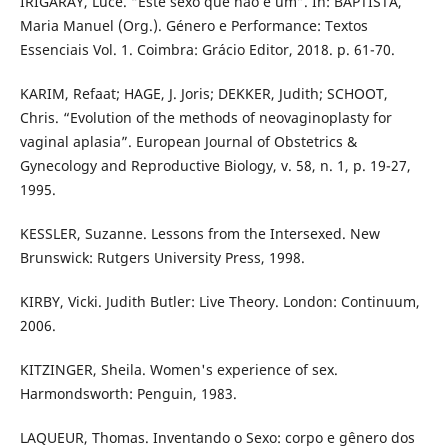
IRIGARAY, Luce. “Este sexo que não é um”. In: BAPTISTA,
Maria Manuel (Org.). Género e Performance: Textos
Essenciais Vol. 1. Coimbra: Grácio Editor, 2018. p. 61-70.
KARIM, Refaat; HAGE, J. Joris; DEKKER, Judith; SCHOOT,
Chris. “Evolution of the methods of neovaginoplasty for
vaginal aplasia”. European Journal of Obstetrics &
Gynecology and Reproductive Biology, v. 58, n. 1, p. 19-27,
1995.
KESSLER, Suzanne. Lessons from the Intersexed. New
Brunswick: Rutgers University Press, 1998.
KIRBY, Vicki. Judith Butler: Live Theory. London: Continuum,
2006.
KITZINGER, Sheila. Women's experience of sex.
Harmondsworth: Penguin, 1983.
LAQUEUR, Thomas. Inventando o Sexo: corpo e gênero dos