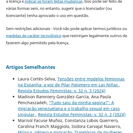
a licença e
indicar se foram feitas mudanças
. Isso pode ser feito de
várias formas sem, no entanto, sugerir que o licenciador (ou
licenciante) tenha aprovado o uso em questão.
Sem restrições adicionais - Você não pode aplicar termos jurídicos ou
medidas de caráter tecnológico
que restrinjam legalmente outros de
fazerem algo permitido pela licença.
Artigos Semelhantes
Laura Cortés-Selva,
Tensões entre modelos femininas
na Espanha: a voz de Pilar Palomero em Las Niñas
,
Revista Estudos Feministas: v. 32 n. 3 (2024)
Madison Ramniery González-García, Ana Paula
Penchaszadeh,
“Tudo saiu da minha vagina!”: A
migração venezuelana e o trabalho sexual em caso
singular
,
Revista Estudos Feministas: v. 32 n. 2 (2024)
Marisol Facuse Muñoz, Constanza Lobos Guerrero,
Carolina Franch Maggiolo, Isidora Carvajal Navarro,
Música, gênero e migração. Trajetórias de mulheres