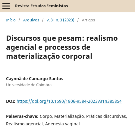
Revista Estudos Feministas
Início
/
Arquivos
/
v. 31 n. 3 (2023)
/
Artigos
Discursos que pesam: realismo
agencial e processos de
materialização corporal
Caynnã de Camargo Santos
Universidade de Coimbra
DOI:
https://doi.org/10.1590/1806-9584-2023v31n385854
Palavras-chave:
Corpo, Materialização, Práticas discursivas,
Realismo agencial, Agenesia vaginal