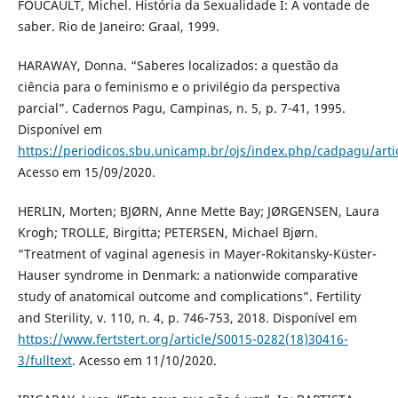
FOUCAULT, Michel. História da Sexualidade I: A vontade de
saber. Rio de Janeiro: Graal, 1999.
HARAWAY, Donna. “Saberes localizados: a questão da
ciência para o feminismo e o privilégio da perspectiva
parcial”. Cadernos Pagu, Campinas, n. 5, p. 7-41, 1995.
Disponível em
https://periodicos.sbu.unicamp.br/ojs/index.php/cadpagu/arti
Acesso em 15/09/2020.
HERLIN, Morten; BJØRN, Anne Mette Bay; JØRGENSEN, Laura
Krogh; TROLLE, Birgitta; PETERSEN, Michael Bjørn.
“Treatment of vaginal agenesis in Mayer-Rokitansky-Küster-
Hauser syndrome in Denmark: a nationwide comparative
study of anatomical outcome and complications”. Fertility
and Sterility, v. 110, n. 4, p. 746-753, 2018. Disponível em
https://www.fertstert.org/article/S0015-0282(18)30416-
3/fulltext
. Acesso em 11/10/2020.