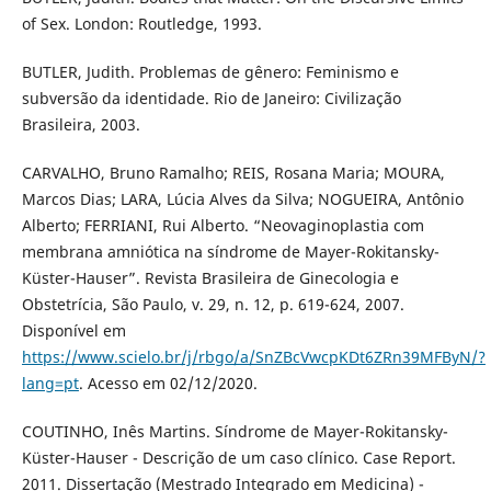
of Sex. London: Routledge, 1993.
BUTLER, Judith. Problemas de gênero: Feminismo e
subversão da identidade. Rio de Janeiro: Civilização
Brasileira, 2003.
CARVALHO, Bruno Ramalho; REIS, Rosana Maria; MOURA,
Marcos Dias; LARA, Lúcia Alves da Silva; NOGUEIRA, Antônio
Alberto; FERRIANI, Rui Alberto. “Neovaginoplastia com
membrana amniótica na síndrome de Mayer-Rokitansky-
Küster-Hauser”. Revista Brasileira de Ginecologia e
Obstetrícia, São Paulo, v. 29, n. 12, p. 619-624, 2007.
Disponível em
https://www.scielo.br/j/rbgo/a/SnZBcVwcpKDt6ZRn39MFByN/?
lang=pt
. Acesso em 02/12/2020.
COUTINHO, Inês Martins. Síndrome de Mayer-Rokitansky-
Küster-Hauser - Descrição de um caso clínico. Case Report.
2011. Dissertação (Mestrado Integrado em Medicina) -