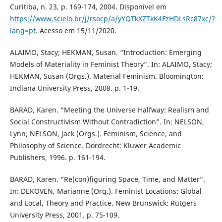
Curitiba, n. 23, p. 169-174, 2004. Disponível em
https://www.scielo.br/j/rsocp/a/yYQTkXZTkK4FzHDLsRc87xc/?
lang=pt
. Acesso em 15/11/2020.
ALAIMO, Stacy; HEKMAN, Susan. “Introduction: Emerging
Models of Materiality in Feminist Theory”. In: ALAIMO, Stacy;
HEKMAN, Susan (Orgs.). Material Feminism. Bloomington:
Indiana University Press, 2008. p. 1-19.
BARAD, Karen. “Meeting the Universe Halfway: Realism and
Social Constructivism Without Contradiction”. In: NELSON,
Lynn; NELSON, Jack (Orgs.). Feminism, Science, and
Philosophy of Science. Dordrecht: Kluwer Academic
Publishers, 1996. p. 161-194.
BARAD, Karen. “Re(con)figuring Space, Time, and Matter”.
In: DEKOVEN, Marianne (Org.). Feminist Locations: Global
and Local, Theory and Practice. New Brunswick: Rutgers
University Press, 2001. p. 75-109.