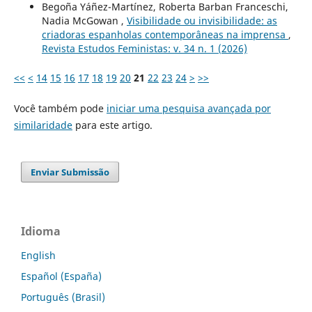
Begoña Yáñez-Martínez, Roberta Barban Franceschi,
Nadia McGowan ,
Visibilidade ou invisibilidade: as
criadoras espanholas contemporâneas na imprensa
,
Revista Estudos Feministas: v. 34 n. 1 (2026)
<<
<
14
15
16
17
18
19
20
21
22
23
24
>
>>
Você também pode
iniciar uma pesquisa avançada por
similaridade
para este artigo.
Enviar Submissão
Idioma
English
Español (España)
Português (Brasil)