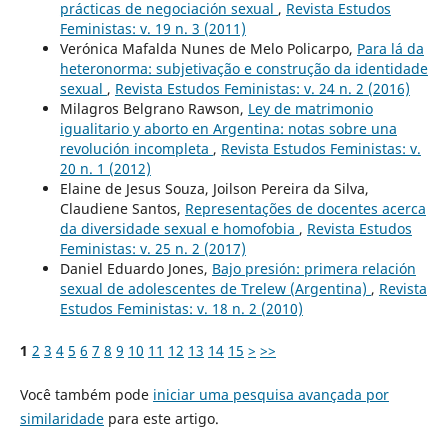
prácticas de negociación sexual
,
Revista Estudos
Feministas: v. 19 n. 3 (2011)
Verónica Mafalda Nunes de Melo Policarpo,
Para lá da
heteronorma: subjetivação e construção da identidade
sexual
,
Revista Estudos Feministas: v. 24 n. 2 (2016)
Milagros Belgrano Rawson,
Ley de matrimonio
igualitario y aborto en Argentina: notas sobre una
revolución incompleta
,
Revista Estudos Feministas: v.
20 n. 1 (2012)
Elaine de Jesus Souza, Joilson Pereira da Silva,
Claudiene Santos,
Representações de docentes acerca
da diversidade sexual e homofobia
,
Revista Estudos
Feministas: v. 25 n. 2 (2017)
Daniel Eduardo Jones,
Bajo presión: primera relación
sexual de adolescentes de Trelew (Argentina)
,
Revista
Estudos Feministas: v. 18 n. 2 (2010)
1
2
3
4
5
6
7
8
9
10
11
12
13
14
15
>
>>
Você também pode
iniciar uma pesquisa avançada por
similaridade
para este artigo.