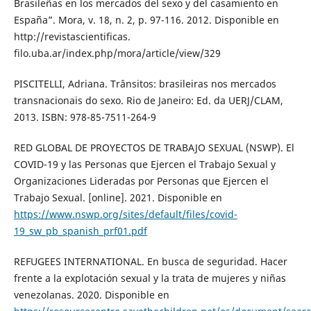
Brasileñas en los mercados del sexo y del casamiento en
España”. Mora, v. 18, n. 2, p. 97-116. 2012. Disponible en
http://revistascientificas.
filo.uba.ar/index.php/mora/article/view/329
PISCITELLI, Adriana. Trânsitos: brasileiras nos mercados
transnacionais do sexo. Rio de Janeiro: Ed. da UERJ/CLAM,
2013. ISBN: 978-85-7511-264-9
RED GLOBAL DE PROYECTOS DE TRABAJO SEXUAL (NSWP). El
COVID-19 y las Personas que Ejercen el Trabajo Sexual y
Organizaciones Lideradas por Personas que Ejercen el
Trabajo Sexual. [online]. 2021. Disponible en
https://www.nswp.org/sites/default/files/covid-
19_sw_pb_spanish_prf01.pdf
REFUGEES INTERNATIONAL. En busca de seguridad. Hacer
frente a la explotación sexual y la trata de mujeres y niñas
venezolanas. 2020. Disponible en