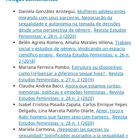
Daniela González Aristegui,
Mulheres adolescentes
morando com seus parceiros. Negociação da
sexualidade e autonomia na tomada de decisões
desde uma perspectiva de gênero
,
Revista Estudos
Feministas: v. 28 n. 2 (2020)
Belén Agrela Romero, Amalia Morales Villena,
Trabajo
social y estudios de género. Vindicando un espacio
científico propio
,
Revista Estudos Feministas: v. 26 n.
2 (2018)
Mariana Ferreira Pombo,
Estrutura ou dispositivo:
como (re)pensar a diferença sexual hoje?
,
Revista
Estudos Feministas: v. 27 n. 2 (2019)
Claudia Andrea Bacci,
Agora que estamos juntas:
memórias, políticas e emoções feministas
,
Revista
Estudos Feministas: v. 28 n. 2 (2020)
Isabel Cristina Posada Zapata, Carlos Enrique Yepes
Delgado, Lina Marcela Patiño Olarte,
Amor, risco e
Aids: homens que fazem sexo com homens
,
Revista
Estudos Feministas: v. 28 n. 1 (2020)
Mariela Carmona,
¿Negocian las parejas su
sexualidad? Significados asociados a la sexualidad y