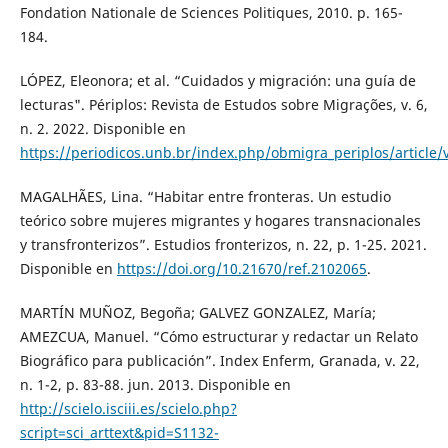
Fondation Nationale de Sciences Politiques, 2010. p. 165-
184.
LÓPEZ, Eleonora; et al. “Cuidados y migración: una guía de
lecturas". Périplos: Revista de Estudos sobre Migrações, v. 6,
n. 2. 2022. Disponible en
https://periodicos.unb.br/index.php/obmigra_periplos/article
MAGALHÃES, Lina. “Habitar entre fronteras. Un estudio
teórico sobre mujeres migrantes y hogares transnacionales
y transfronterizos”. Estudios fronterizos, n. 22, p. 1-25. 2021.
Disponible en
https://doi.org/10.21670/ref.2102065
.
MARTÍN MUÑOZ, Begoña; GALVEZ GONZALEZ, María;
AMEZCUA, Manuel. “Cómo estructurar y redactar un Relato
Biográfico para publicación”. Index Enferm, Granada, v. 22,
n. 1-2, p. 83-88. jun. 2013. Disponible en
http://scielo.isciii.es/scielo.php?
script=sci_arttext&pid=S1132-