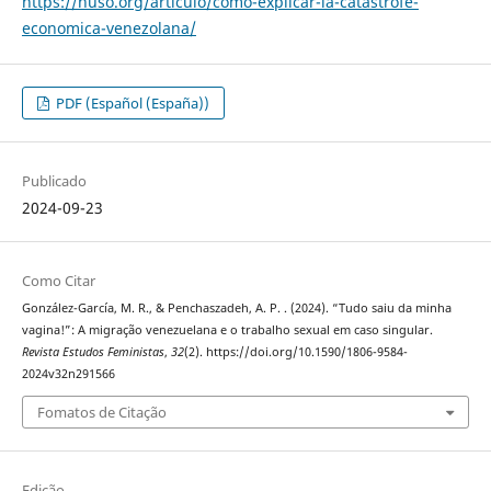
https://nuso.org/articulo/como-explicar-la-catastrofe-
economica-venezolana/
PDF (Español (España))
Publicado
2024-09-23
Como Citar
González-García, M. R., & Penchaszadeh, A. P. . (2024). “Tudo saiu da minha
vagina!”: A migração venezuelana e o trabalho sexual em caso singular.
Revista Estudos Feministas
,
32
(2). https://doi.org/10.1590/1806-9584-
2024v32n291566
Fomatos de Citação
Edição