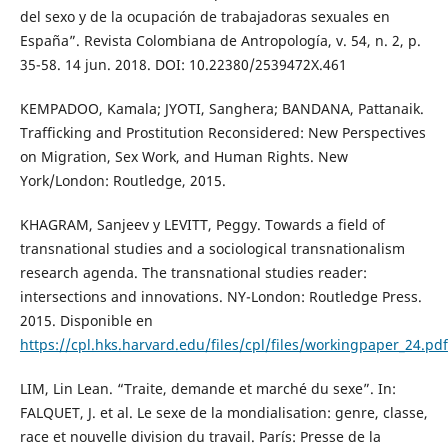
del sexo y de la ocupación de trabajadoras sexuales en
España”. Revista Colombiana de Antropología, v. 54, n. 2, p.
35-58. 14 jun. 2018. DOI: 10.22380/2539472X.461
KEMPADOO, Kamala; JYOTI, Sanghera; BANDANA, Pattanaik.
Trafficking and Prostitution Reconsidered: New Perspectives
on Migration, Sex Work, and Human Rights. New
York/London: Routledge, 2015.
KHAGRAM, Sanjeev y LEVITT, Peggy. Towards a field of
transnational studies and a sociological transnationalism
research agenda. The transnational studies reader:
intersections and innovations. NY-London: Routledge Press.
2015. Disponible en
https://cpl.hks.harvard.edu/files/cpl/files/workingpaper_24.pdf
LIM, Lin Lean. “Traite, demande et marché du sexe”. In:
FALQUET, J. et al. Le sexe de la mondialisation: genre, classe,
race et nouvelle division du travail. París: Presse de la