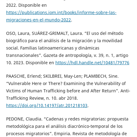
2022. Disponible en
https://publications.iom.int/books/informe-sobre-las-
migraciones-en-el-mundo-2022
.
OSO, Laura, SUÁREZ-GRIMALT, Laura. “El uso del método
biográfico para el análisis de la migración y la movilidad
social. Familias latinoamericanas y dinámicas
transnacionales”. Gazeta de antropología, v. 39, n. 1, artigo
10. 2023. Disponible en
https://hdl.handle.net/10481/79776
PAASCHE, Erlend; SKILBREI, May-Len; PLAMBECH, Sine.
“Vulnerable Here or There? Examining the Vulnerability of
Victims of Human Trafficking before and After Return”. Anti-
Trafficking Review, n. 10. abr 2018.
https://doi.org/10.14197/atr.201218103
.
PEDONE, Claudia. “Cadenas y redes migratorias: propuesta
metodológica para el análisis diacrónico-temporal de los
procesos migratorios”. Empiria. Revista de metodología de