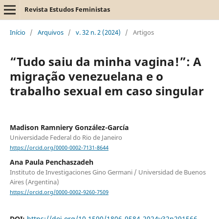
Revista Estudos Feministas
Início
/
Arquivos
/
v. 32 n. 2 (2024)
/
Artigos
“Tudo saiu da minha vagina!”: A
migração venezuelana e o
trabalho sexual em caso singular
Madison Ramniery González-García
Universidade Federal do Rio de Janeiro
https://orcid.org/0000-0002-7131-8644
Ana Paula Penchaszadeh
Instituto de Investigaciones Gino Germani / Universidad de Buenos
Aires (Argentina)
https://orcid.org/0000-0002-9260-7509
DOI:
https://doi.org/10.1590/1806-9584-2024v32n291566