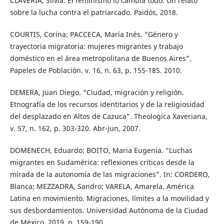
CLAVERIA, Silvia. El feminismo lo cambia todo. Un relato
sobre la lucha contra el patriarcado. Paidós, 2018.
COURTIS, Corina; PACCECA, María Inés. “Género y
trayectoria migratoria: mujeres migrantes y trabajo
doméstico en el área metropolitana de Buenos Aires”.
Papeles de Población. v. 16, n. 63, p. 155-185. 2010.
DEMERA, Juan Diego. “Ciudad, migración y religión.
Etnografía de los recursos identitarios y de la religiosidad
del desplazado en Altos de Cazuca”. Theologica Xaveriana,
v. 57, n. 162, p. 303-320. Abr-jun, 2007.
DOMENECH, Eduardo; BOITO, Maria Eugenia. “Luchas
migrantes en Sudamérica: reflexiones críticas desde la
mirada de la autonomía de las migraciones”. In: CORDERO,
Blanca; MEZZADRA, Sandro; VARELA, Amarela. América
Latina en movimiento. Migraciones, límites a la movilidad y
sus desbordamientos. Universidad Autónoma de la Ciudad
de México, 2019. p. 159-190.