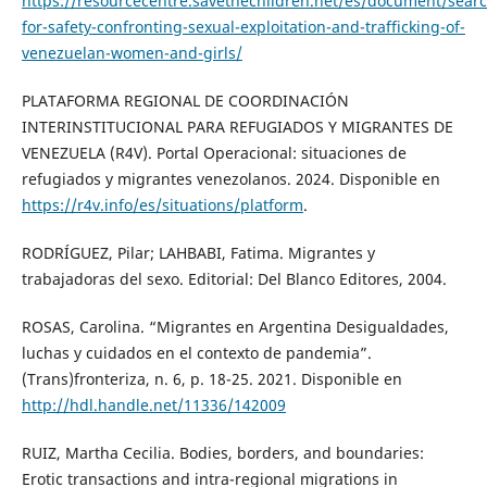
https://resourcecentre.savethechildren.net/es/document/sear
for-safety-confronting-sexual-exploitation-and-trafficking-of-
venezuelan-women-and-girls/
PLATAFORMA REGIONAL DE COORDINACIÓN
INTERINSTITUCIONAL PARA REFUGIADOS Y MIGRANTES DE
VENEZUELA (R4V). Portal Operacional: situaciones de
refugiados y migrantes venezolanos. 2024. Disponible en
https://r4v.info/es/situations/platform
.
RODRÍGUEZ, Pilar; LAHBABI, Fatima. Migrantes y
trabajadoras del sexo. Editorial: Del Blanco Editores, 2004.
ROSAS, Carolina. “Migrantes en Argentina Desigualdades,
luchas y cuidados en el contexto de pandemia”.
(Trans)fronteriza, n. 6, p. 18-25. 2021. Disponible en
http://hdl.handle.net/11336/142009
RUIZ, Martha Cecilia. Bodies, borders, and boundaries:
Erotic transactions and intra-regional migrations in