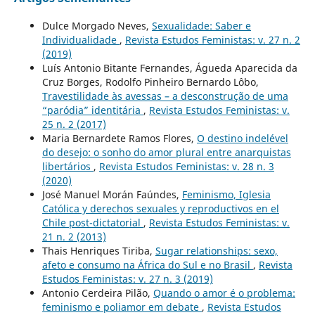
Dulce Morgado Neves,
Sexualidade: Saber e
Individualidade
,
Revista Estudos Feministas: v. 27 n. 2
(2019)
Luís Antonio Bitante Fernandes, Águeda Aparecida da
Cruz Borges, Rodolfo Pinheiro Bernardo Lôbo,
Travestilidade às avessas – a desconstrução de uma
“paródia” identitária
,
Revista Estudos Feministas: v.
25 n. 2 (2017)
Maria Bernardete Ramos Flores,
O destino indelével
do desejo: o sonho do amor plural entre anarquistas
libertários
,
Revista Estudos Feministas: v. 28 n. 3
(2020)
José Manuel Morán Faúndes,
Feminismo, Iglesia
Católica y derechos sexuales y reproductivos en el
Chile post-dictatorial
,
Revista Estudos Feministas: v.
21 n. 2 (2013)
Thais Henriques Tiriba,
Sugar relationships: sexo,
afeto e consumo na África do Sul e no Brasil
,
Revista
Estudos Feministas: v. 27 n. 3 (2019)
Antonio Cerdeira Pilão,
Quando o amor é o problema:
feminismo e poliamor em debate
,
Revista Estudos