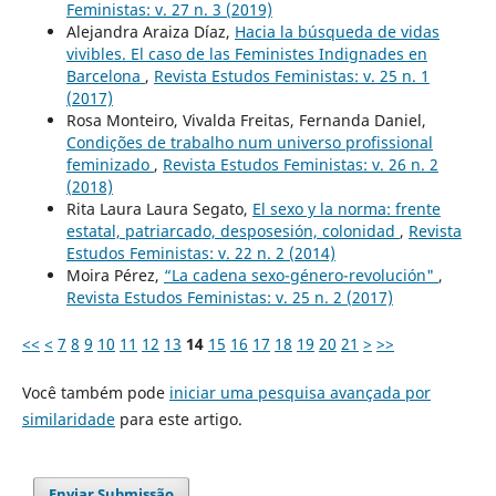
Feministas: v. 27 n. 3 (2019)
Alejandra Araiza Díaz,
Hacia la búsqueda de vidas
vivibles. El caso de las Feministes Indignades en
Barcelona
,
Revista Estudos Feministas: v. 25 n. 1
(2017)
Rosa Monteiro, Vivalda Freitas, Fernanda Daniel,
Condições de trabalho num universo profissional
feminizado
,
Revista Estudos Feministas: v. 26 n. 2
(2018)
Rita Laura Laura Segato,
El sexo y la norma: frente
estatal, patriarcado, desposesión, colonidad
,
Revista
Estudos Feministas: v. 22 n. 2 (2014)
Moira Pérez,
“La cadena sexo-género-revolución"
,
Revista Estudos Feministas: v. 25 n. 2 (2017)
<<
<
7
8
9
10
11
12
13
14
15
16
17
18
19
20
21
>
>>
Você também pode
iniciar uma pesquisa avançada por
similaridade
para este artigo.
Enviar Submissão