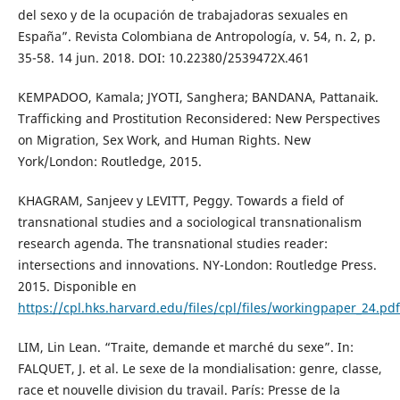
del sexo y de la ocupación de trabajadoras sexuales en
España”. Revista Colombiana de Antropología, v. 54, n. 2, p.
35-58. 14 jun. 2018. DOI: 10.22380/2539472X.461
KEMPADOO, Kamala; JYOTI, Sanghera; BANDANA, Pattanaik.
Trafficking and Prostitution Reconsidered: New Perspectives
on Migration, Sex Work, and Human Rights. New
York/London: Routledge, 2015.
KHAGRAM, Sanjeev y LEVITT, Peggy. Towards a field of
transnational studies and a sociological transnationalism
research agenda. The transnational studies reader:
intersections and innovations. NY-London: Routledge Press.
2015. Disponible en
https://cpl.hks.harvard.edu/files/cpl/files/workingpaper_24.pdf
LIM, Lin Lean. “Traite, demande et marché du sexe”. In:
FALQUET, J. et al. Le sexe de la mondialisation: genre, classe,
race et nouvelle division du travail. París: Presse de la