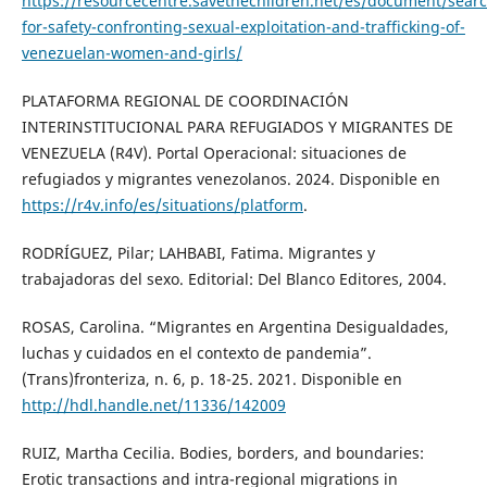
https://resourcecentre.savethechildren.net/es/document/sear
for-safety-confronting-sexual-exploitation-and-trafficking-of-
venezuelan-women-and-girls/
PLATAFORMA REGIONAL DE COORDINACIÓN
INTERINSTITUCIONAL PARA REFUGIADOS Y MIGRANTES DE
VENEZUELA (R4V). Portal Operacional: situaciones de
refugiados y migrantes venezolanos. 2024. Disponible en
https://r4v.info/es/situations/platform
.
RODRÍGUEZ, Pilar; LAHBABI, Fatima. Migrantes y
trabajadoras del sexo. Editorial: Del Blanco Editores, 2004.
ROSAS, Carolina. “Migrantes en Argentina Desigualdades,
luchas y cuidados en el contexto de pandemia”.
(Trans)fronteriza, n. 6, p. 18-25. 2021. Disponible en
http://hdl.handle.net/11336/142009
RUIZ, Martha Cecilia. Bodies, borders, and boundaries:
Erotic transactions and intra-regional migrations in