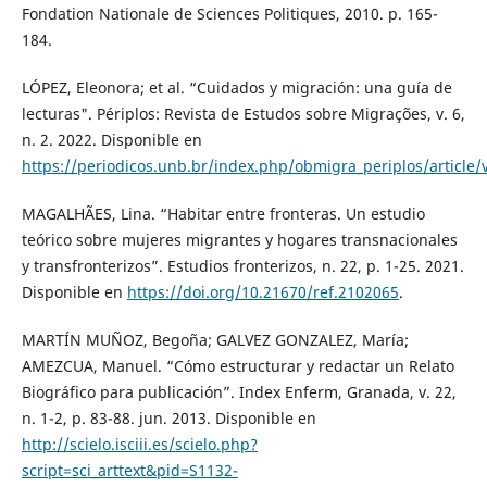
Fondation Nationale de Sciences Politiques, 2010. p. 165-
184.
LÓPEZ, Eleonora; et al. “Cuidados y migración: una guía de
lecturas". Périplos: Revista de Estudos sobre Migrações, v. 6,
n. 2. 2022. Disponible en
https://periodicos.unb.br/index.php/obmigra_periplos/article
MAGALHÃES, Lina. “Habitar entre fronteras. Un estudio
teórico sobre mujeres migrantes y hogares transnacionales
y transfronterizos”. Estudios fronterizos, n. 22, p. 1-25. 2021.
Disponible en
https://doi.org/10.21670/ref.2102065
.
MARTÍN MUÑOZ, Begoña; GALVEZ GONZALEZ, María;
AMEZCUA, Manuel. “Cómo estructurar y redactar un Relato
Biográfico para publicación”. Index Enferm, Granada, v. 22,
n. 1-2, p. 83-88. jun. 2013. Disponible en
http://scielo.isciii.es/scielo.php?
script=sci_arttext&pid=S1132-