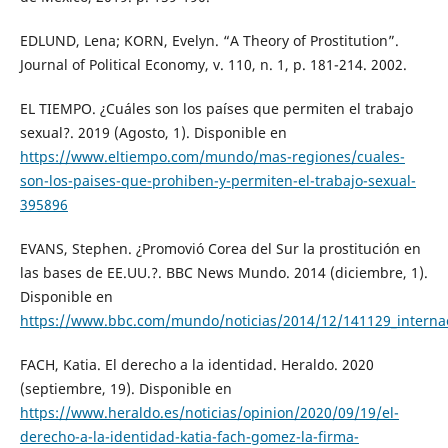
EDLUND, Lena; KORN, Evelyn. “A Theory of Prostitution”.
Journal of Political Economy, v. 110, n. 1, p. 181-214. 2002.
EL TIEMPO. ¿Cuáles son los países que permiten el trabajo
sexual?. 2019 (Agosto, 1). Disponible en
https://www.eltiempo.com/mundo/mas-regiones/cuales-
son-los-paises-que-prohiben-y-permiten-el-trabajo-sexual-
395896
EVANS, Stephen. ¿Promovió Corea del Sur la prostitución en
las bases de EE.UU.?. BBC News Mundo. 2014 (diciembre, 1).
Disponible en
https://www.bbc.com/mundo/noticias/2014/12/141129_inte
FACH, Katia. El derecho a la identidad. Heraldo. 2020
(septiembre, 19). Disponible en
https://www.heraldo.es/noticias/opinion/2020/09/19/el-
derecho-a-la-identidad-katia-fach-gomez-la-firma-