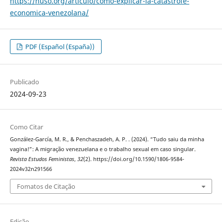
https://nuso.org/articulo/como-explicar-la-catastrofe-
economica-venezolana/
PDF (Español (España))
Publicado
2024-09-23
Como Citar
González-García, M. R., & Penchaszadeh, A. P. . (2024). “Tudo saiu da minha
vagina!”: A migração venezuelana e o trabalho sexual em caso singular.
Revista Estudos Feministas
,
32
(2). https://doi.org/10.1590/1806-9584-
2024v32n291566
Fomatos de Citação
Edição