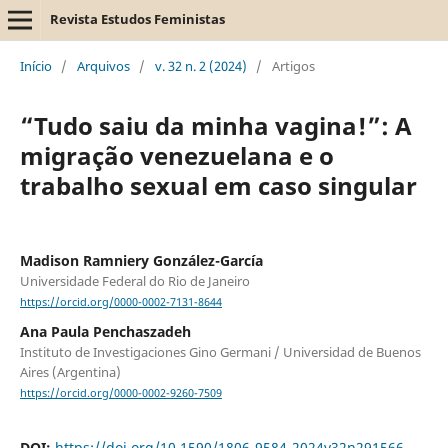
Revista Estudos Feministas
Início
/
Arquivos
/
v. 32 n. 2 (2024)
/
Artigos
“Tudo saiu da minha vagina!”: A
migração venezuelana e o
trabalho sexual em caso singular
Madison Ramniery González-García
Universidade Federal do Rio de Janeiro
https://orcid.org/0000-0002-7131-8644
Ana Paula Penchaszadeh
Instituto de Investigaciones Gino Germani / Universidad de Buenos
Aires (Argentina)
https://orcid.org/0000-0002-9260-7509
DOI:
https://doi.org/10.1590/1806-9584-2024v32n291566