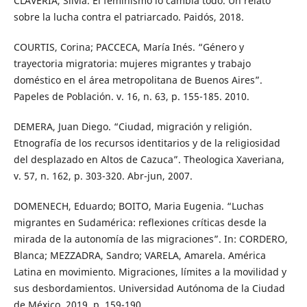
CLAVERIA, Silvia. El feminismo lo cambia todo. Un relato
sobre la lucha contra el patriarcado. Paidós, 2018.
COURTIS, Corina; PACCECA, María Inés. “Género y
trayectoria migratoria: mujeres migrantes y trabajo
doméstico en el área metropolitana de Buenos Aires”.
Papeles de Población. v. 16, n. 63, p. 155-185. 2010.
DEMERA, Juan Diego. “Ciudad, migración y religión.
Etnografía de los recursos identitarios y de la religiosidad
del desplazado en Altos de Cazuca”. Theologica Xaveriana,
v. 57, n. 162, p. 303-320. Abr-jun, 2007.
DOMENECH, Eduardo; BOITO, Maria Eugenia. “Luchas
migrantes en Sudamérica: reflexiones críticas desde la
mirada de la autonomía de las migraciones”. In: CORDERO,
Blanca; MEZZADRA, Sandro; VARELA, Amarela. América
Latina en movimiento. Migraciones, límites a la movilidad y
sus desbordamientos. Universidad Autónoma de la Ciudad
de México, 2019. p. 159-190.