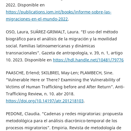
2022. Disponible en
https://publications.iom.int/books/informe-sobre-las-
migraciones-en-el-mundo-2022
.
OSO, Laura, SUÁREZ-GRIMALT, Laura. “El uso del método
biográfico para el análisis de la migración y la movilidad
social. Familias latinoamericanas y dinámicas
transnacionales”. Gazeta de antropología, v. 39, n. 1, artigo
10. 2023. Disponible en
https://hdl.handle.net/10481/79776
PAASCHE, Erlend; SKILBREI, May-Len; PLAMBECH, Sine.
“Vulnerable Here or There? Examining the Vulnerability of
Victims of Human Trafficking before and After Return”. Anti-
Trafficking Review, n. 10. abr 2018.
https://doi.org/10.14197/atr.201218103
.
PEDONE, Claudia. “Cadenas y redes migratorias: propuesta
metodológica para el análisis diacrónico-temporal de los
procesos migratorios”. Empiria. Revista de metodología de