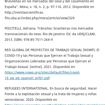
Brasileñas en los mercados del sexo y del casamiento en
España”. Mora, v. 18, n. 2, p. 97-116. 2012. Disponible en
http://revistascientificas.
filo.uba.ar/index.php/mora/article/view/329
PISCITELLI, Adriana. Trânsitos: brasileiras nos mercados
transnacionais do sexo. Rio de Janeiro: Ed. da UERJ/CLAM,
2013. ISBN: 978-85-7511-264-9
RED GLOBAL DE PROYECTOS DE TRABAJO SEXUAL (NSWP). El
COVID-19 y las Personas que Ejercen el Trabajo Sexual y
Organizaciones Lideradas por Personas que Ejercen el
Trabajo Sexual. [online]. 2021. Disponible en
https://www.nswp.org/sites/default/files/covid-
19_sw_pb_spanish_prf01.pdf
REFUGEES INTERNATIONAL. En busca de seguridad. Hacer
frente a la explotación sexual y la trata de mujeres y niñas
venezolanas. 2020. Disponible en