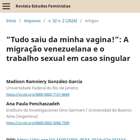
Revista Estudos Feministas
Início
/
Arquivos
/
v. 32 n. 2 (2024)
/
Artigos
“Tudo saiu da minha vagina!”: A
migração venezuelana e o
trabalho sexual em caso singular
Madison Ramniery González-García
Universidade Federal do Rio de Janeiro
https://orcid.org/0000-0002-7131-8644
Ana Paula Penchaszadeh
Instituto de Investigaciones Gino Germani / Universidad de Buenos
Aires (Argentina)
https://orcid.org/0000-0002-9260-7509
DOI:
https://doi.org/10.1590/1806-9584-2024v32n291566