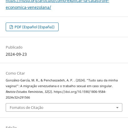
https://nuso.org/articulo/como-explicar-la-catastrofe-
economica-venezolana/
PDF (Español (España))
Publicado
2024-09-23
Como Citar
González-García, M. R., & Penchaszadeh, A. P. . (2024). “Tudo saiu da minha
vagina!”: A migração venezuelana e o trabalho sexual em caso singular.
Revista Estudos Feministas
,
32
(2). https://doi.org/10.1590/1806-9584-
2024v32n291566
Fomatos de Citação
Edição