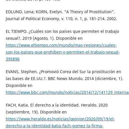
EDLUND, Lena; KORN, Evelyn. “A Theory of Prostitution”.
Journal of Political Economy, v. 110, n. 1, p. 181-214. 2002.
EL TIEMPO. ¿Cuáles son los países que permiten el trabajo
sexual?. 2019 (Agosto, 1). Disponible en
https://www.eltiempo.com/mundo/mas-regiones/cuales-
son-los-paises-que-prohiben-y-permiten-el-trabajo-sexual-
395896
EVANS, Stephen. ¿Promovió Corea del Sur la prostitución en
las bases de EE.UU.?. BBC News Mundo. 2014 (diciembre, 1).
Disponible en
https://www.bbc.com/mundo/noticias/2014/12/141129_inte
FACH, Katia. El derecho a la identidad. Heraldo. 2020
(septiembre, 19). Disponible en
https://www.heraldo.es/noticias/opinion/2020/09/19/el-
derecho-a-la-identidad-katia-fach-gomez-la-firma-