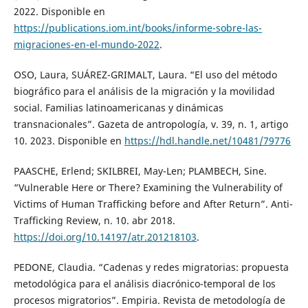
2022. Disponible en
https://publications.iom.int/books/informe-sobre-las-
migraciones-en-el-mundo-2022
.
OSO, Laura, SUÁREZ-GRIMALT, Laura. “El uso del método
biográfico para el análisis de la migración y la movilidad
social. Familias latinoamericanas y dinámicas
transnacionales”. Gazeta de antropología, v. 39, n. 1, artigo
10. 2023. Disponible en
https://hdl.handle.net/10481/79776
PAASCHE, Erlend; SKILBREI, May-Len; PLAMBECH, Sine.
“Vulnerable Here or There? Examining the Vulnerability of
Victims of Human Trafficking before and After Return”. Anti-
Trafficking Review, n. 10. abr 2018.
https://doi.org/10.14197/atr.201218103
.
PEDONE, Claudia. “Cadenas y redes migratorias: propuesta
metodológica para el análisis diacrónico-temporal de los
procesos migratorios”. Empiria. Revista de metodología de