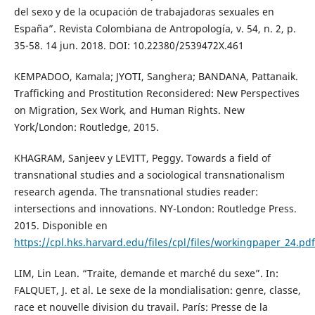
del sexo y de la ocupación de trabajadoras sexuales en
España”. Revista Colombiana de Antropología, v. 54, n. 2, p.
35-58. 14 jun. 2018. DOI: 10.22380/2539472X.461
KEMPADOO, Kamala; JYOTI, Sanghera; BANDANA, Pattanaik.
Trafficking and Prostitution Reconsidered: New Perspectives
on Migration, Sex Work, and Human Rights. New
York/London: Routledge, 2015.
KHAGRAM, Sanjeev y LEVITT, Peggy. Towards a field of
transnational studies and a sociological transnationalism
research agenda. The transnational studies reader:
intersections and innovations. NY-London: Routledge Press.
2015. Disponible en
https://cpl.hks.harvard.edu/files/cpl/files/workingpaper_24.pdf
LIM, Lin Lean. “Traite, demande et marché du sexe”. In:
FALQUET, J. et al. Le sexe de la mondialisation: genre, classe,
race et nouvelle division du travail. París: Presse de la