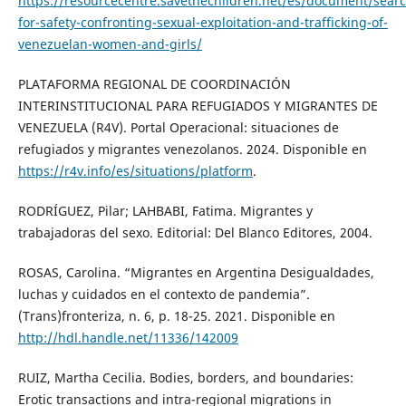
https://resourcecentre.savethechildren.net/es/document/sear
for-safety-confronting-sexual-exploitation-and-trafficking-of-
venezuelan-women-and-girls/
PLATAFORMA REGIONAL DE COORDINACIÓN
INTERINSTITUCIONAL PARA REFUGIADOS Y MIGRANTES DE
VENEZUELA (R4V). Portal Operacional: situaciones de
refugiados y migrantes venezolanos. 2024. Disponible en
https://r4v.info/es/situations/platform
.
RODRÍGUEZ, Pilar; LAHBABI, Fatima. Migrantes y
trabajadoras del sexo. Editorial: Del Blanco Editores, 2004.
ROSAS, Carolina. “Migrantes en Argentina Desigualdades,
luchas y cuidados en el contexto de pandemia”.
(Trans)fronteriza, n. 6, p. 18-25. 2021. Disponible en
http://hdl.handle.net/11336/142009
RUIZ, Martha Cecilia. Bodies, borders, and boundaries:
Erotic transactions and intra-regional migrations in