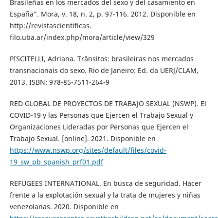
Brasileñas en los mercados del sexo y del casamiento en
España”. Mora, v. 18, n. 2, p. 97-116. 2012. Disponible en
http://revistascientificas.
filo.uba.ar/index.php/mora/article/view/329
PISCITELLI, Adriana. Trânsitos: brasileiras nos mercados
transnacionais do sexo. Rio de Janeiro: Ed. da UERJ/CLAM,
2013. ISBN: 978-85-7511-264-9
RED GLOBAL DE PROYECTOS DE TRABAJO SEXUAL (NSWP). El
COVID-19 y las Personas que Ejercen el Trabajo Sexual y
Organizaciones Lideradas por Personas que Ejercen el
Trabajo Sexual. [online]. 2021. Disponible en
https://www.nswp.org/sites/default/files/covid-
19_sw_pb_spanish_prf01.pdf
REFUGEES INTERNATIONAL. En busca de seguridad. Hacer
frente a la explotación sexual y la trata de mujeres y niñas
venezolanas. 2020. Disponible en