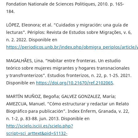
Fondation Nationale de Sciences Politiques, 2010. p. 165-
184.
LÓPEZ, Eleonora; et al. “Cuidados y migración: una guía de
lecturas". Périplos: Revista de Estudos sobre Migrações, v. 6,
n. 2. 2022. Disponible en
https://periodicos.unb.br/index.php/obmigra_periplos/article
MAGALHÃES, Lina. “Habitar entre fronteras. Un estudio
teórico sobre mujeres migrantes y hogares transnacionales
y transfronterizos”. Estudios fronterizos, n. 22, p. 1-25. 2021.
Disponible en
https://doi.org/10.21670/ref.2102065
.
MARTÍN MUÑOZ, Begoña; GALVEZ GONZALEZ, María;
AMEZCUA, Manuel. “Cómo estructurar y redactar un Relato
Biográfico para publicación”. Index Enferm, Granada, v. 22,
n. 1-2, p. 83-88. jun. 2013. Disponible en
http://scielo.isciii.es/scielo.php?
script=sci_arttext&pid=S1132-