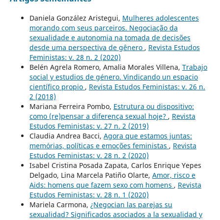
Daniela González Aristegui,
Mulheres adolescentes
morando com seus parceiros. Negociação da
sexualidade e autonomia na tomada de decisões
desde uma perspectiva de gênero
,
Revista Estudos
Feministas: v. 28 n. 2 (2020)
Belén Agrela Romero, Amalia Morales Villena,
Trabajo
social y estudios de género. Vindicando un espacio
científico propio
,
Revista Estudos Feministas: v. 26 n.
2 (2018)
Mariana Ferreira Pombo,
Estrutura ou dispositivo:
como (re)pensar a diferença sexual hoje?
,
Revista
Estudos Feministas: v. 27 n. 2 (2019)
Claudia Andrea Bacci,
Agora que estamos juntas:
memórias, políticas e emoções feministas
,
Revista
Estudos Feministas: v. 28 n. 2 (2020)
Isabel Cristina Posada Zapata, Carlos Enrique Yepes
Delgado, Lina Marcela Patiño Olarte,
Amor, risco e
Aids: homens que fazem sexo com homens
,
Revista
Estudos Feministas: v. 28 n. 1 (2020)
Mariela Carmona,
¿Negocian las parejas su
sexualidad? Significados asociados a la sexualidad y