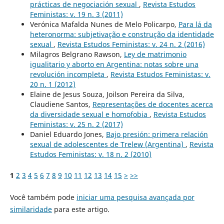
prácticas de negociación sexual
,
Revista Estudos
Feministas: v. 19 n. 3 (2011)
Verónica Mafalda Nunes de Melo Policarpo,
Para lá da
heteronorma: subjetivação e construção da identidade
sexual
,
Revista Estudos Feministas: v. 24 n. 2 (2016)
Milagros Belgrano Rawson,
Ley de matrimonio
igualitario y aborto en Argentina: notas sobre una
revolución incompleta
,
Revista Estudos Feministas: v.
20 n. 1 (2012)
Elaine de Jesus Souza, Joilson Pereira da Silva,
Claudiene Santos,
Representações de docentes acerca
da diversidade sexual e homofobia
,
Revista Estudos
Feministas: v. 25 n. 2 (2017)
Daniel Eduardo Jones,
Bajo presión: primera relación
sexual de adolescentes de Trelew (Argentina)
,
Revista
Estudos Feministas: v. 18 n. 2 (2010)
1
2
3
4
5
6
7
8
9
10
11
12
13
14
15
>
>>
Você também pode
iniciar uma pesquisa avançada por
similaridade
para este artigo.