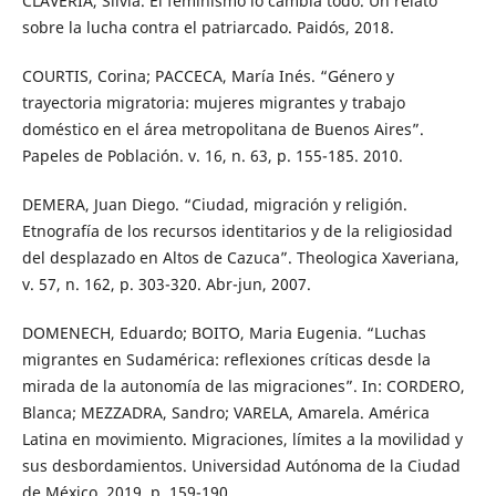
CLAVERIA, Silvia. El feminismo lo cambia todo. Un relato
sobre la lucha contra el patriarcado. Paidós, 2018.
COURTIS, Corina; PACCECA, María Inés. “Género y
trayectoria migratoria: mujeres migrantes y trabajo
doméstico en el área metropolitana de Buenos Aires”.
Papeles de Población. v. 16, n. 63, p. 155-185. 2010.
DEMERA, Juan Diego. “Ciudad, migración y religión.
Etnografía de los recursos identitarios y de la religiosidad
del desplazado en Altos de Cazuca”. Theologica Xaveriana,
v. 57, n. 162, p. 303-320. Abr-jun, 2007.
DOMENECH, Eduardo; BOITO, Maria Eugenia. “Luchas
migrantes en Sudamérica: reflexiones críticas desde la
mirada de la autonomía de las migraciones”. In: CORDERO,
Blanca; MEZZADRA, Sandro; VARELA, Amarela. América
Latina en movimiento. Migraciones, límites a la movilidad y
sus desbordamientos. Universidad Autónoma de la Ciudad
de México, 2019. p. 159-190.