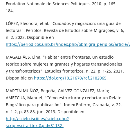
Fondation Nationale de Sciences Politiques, 2010. p. 165-
184.
LÓPEZ, Eleonora; et al. “Cuidados y migración: una guía de
lecturas". Périplos: Revista de Estudos sobre Migrações, v. 6,
n. 2. 2022. Disponible en
https://periodicos.unb.br/index.php/obmigra_periplos/article
MAGALHÃES, Lina. “Habitar entre fronteras. Un estudio
teórico sobre mujeres migrantes y hogares transnacionales
y transfronterizos”. Estudios fronterizos, n. 22, p. 1-25. 2021.
Disponible en
https://doi.org/10.21670/ref.2102065
.
MARTÍN MUÑOZ, Begoña; GALVEZ GONZALEZ, María;
AMEZCUA, Manuel. “Cómo estructurar y redactar un Relato
Biográfico para publicación”. Index Enferm, Granada, v. 22,
n. 1-2, p. 83-88. jun. 2013. Disponible en
http://scielo.isciii.es/scielo.php?
script=sci_arttext&pid=S1132-