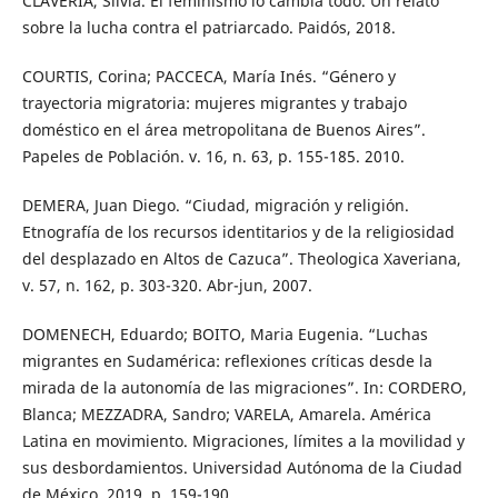
CLAVERIA, Silvia. El feminismo lo cambia todo. Un relato
sobre la lucha contra el patriarcado. Paidós, 2018.
COURTIS, Corina; PACCECA, María Inés. “Género y
trayectoria migratoria: mujeres migrantes y trabajo
doméstico en el área metropolitana de Buenos Aires”.
Papeles de Población. v. 16, n. 63, p. 155-185. 2010.
DEMERA, Juan Diego. “Ciudad, migración y religión.
Etnografía de los recursos identitarios y de la religiosidad
del desplazado en Altos de Cazuca”. Theologica Xaveriana,
v. 57, n. 162, p. 303-320. Abr-jun, 2007.
DOMENECH, Eduardo; BOITO, Maria Eugenia. “Luchas
migrantes en Sudamérica: reflexiones críticas desde la
mirada de la autonomía de las migraciones”. In: CORDERO,
Blanca; MEZZADRA, Sandro; VARELA, Amarela. América
Latina en movimiento. Migraciones, límites a la movilidad y
sus desbordamientos. Universidad Autónoma de la Ciudad
de México, 2019. p. 159-190.