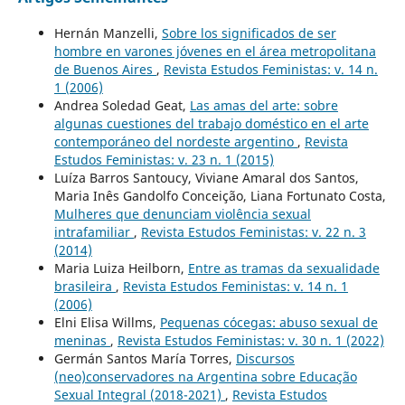
Hernán Manzelli,
Sobre los significados de ser
hombre en varones jóvenes en el área metropolitana
de Buenos Aires
,
Revista Estudos Feministas: v. 14 n.
1 (2006)
Andrea Soledad Geat,
Las amas del arte: sobre
algunas cuestiones del trabajo doméstico en el arte
contemporáneo del nordeste argentino
,
Revista
Estudos Feministas: v. 23 n. 1 (2015)
Luíza Barros Santoucy, Viviane Amaral dos Santos,
Maria Inês Gandolfo Conceição, Liana Fortunato Costa,
Mulheres que denunciam violência sexual
intrafamiliar
,
Revista Estudos Feministas: v. 22 n. 3
(2014)
Maria Luiza Heilborn,
Entre as tramas da sexualidade
brasileira
,
Revista Estudos Feministas: v. 14 n. 1
(2006)
Elni Elisa Willms,
Pequenas cócegas: abuso sexual de
meninas
,
Revista Estudos Feministas: v. 30 n. 1 (2022)
Germán Santos María Torres,
Discursos
(neo)conservadores na Argentina sobre Educação
Sexual Integral (2018-2021)
,
Revista Estudos