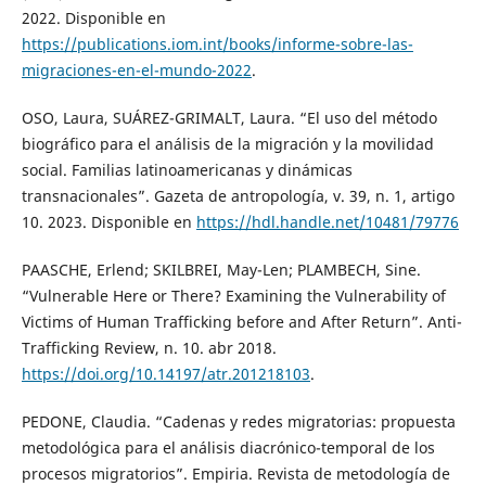
2022. Disponible en
https://publications.iom.int/books/informe-sobre-las-
migraciones-en-el-mundo-2022
.
OSO, Laura, SUÁREZ-GRIMALT, Laura. “El uso del método
biográfico para el análisis de la migración y la movilidad
social. Familias latinoamericanas y dinámicas
transnacionales”. Gazeta de antropología, v. 39, n. 1, artigo
10. 2023. Disponible en
https://hdl.handle.net/10481/79776
PAASCHE, Erlend; SKILBREI, May-Len; PLAMBECH, Sine.
“Vulnerable Here or There? Examining the Vulnerability of
Victims of Human Trafficking before and After Return”. Anti-
Trafficking Review, n. 10. abr 2018.
https://doi.org/10.14197/atr.201218103
.
PEDONE, Claudia. “Cadenas y redes migratorias: propuesta
metodológica para el análisis diacrónico-temporal de los
procesos migratorios”. Empiria. Revista de metodología de