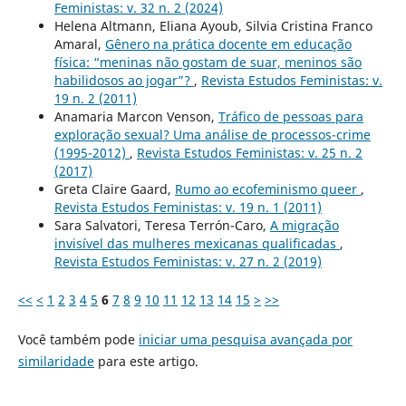
Feministas: v. 32 n. 2 (2024)
Helena Altmann, Eliana Ayoub, Silvia Cristina Franco
Amaral,
Gênero na prática docente em educação
física: “meninas não gostam de suar, meninos são
habilidosos ao jogar”?
,
Revista Estudos Feministas: v.
19 n. 2 (2011)
Anamaria Marcon Venson,
Tráfico de pessoas para
exploração sexual? Uma análise de processos-crime
(1995-2012)
,
Revista Estudos Feministas: v. 25 n. 2
(2017)
Greta Claire Gaard,
Rumo ao ecofeminismo queer
,
Revista Estudos Feministas: v. 19 n. 1 (2011)
Sara Salvatori, Teresa Terrón-Caro,
A migração
invisível das mulheres mexicanas qualificadas
,
Revista Estudos Feministas: v. 27 n. 2 (2019)
<<
<
1
2
3
4
5
6
7
8
9
10
11
12
13
14
15
>
>>
Você também pode
iniciar uma pesquisa avançada por
similaridade
para este artigo.