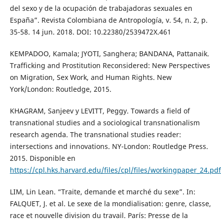
del sexo y de la ocupación de trabajadoras sexuales en
España”. Revista Colombiana de Antropología, v. 54, n. 2, p.
35-58. 14 jun. 2018. DOI: 10.22380/2539472X.461
KEMPADOO, Kamala; JYOTI, Sanghera; BANDANA, Pattanaik.
Trafficking and Prostitution Reconsidered: New Perspectives
on Migration, Sex Work, and Human Rights. New
York/London: Routledge, 2015.
KHAGRAM, Sanjeev y LEVITT, Peggy. Towards a field of
transnational studies and a sociological transnationalism
research agenda. The transnational studies reader:
intersections and innovations. NY-London: Routledge Press.
2015. Disponible en
https://cpl.hks.harvard.edu/files/cpl/files/workingpaper_24.pdf
LIM, Lin Lean. “Traite, demande et marché du sexe”. In:
FALQUET, J. et al. Le sexe de la mondialisation: genre, classe,
race et nouvelle division du travail. París: Presse de la