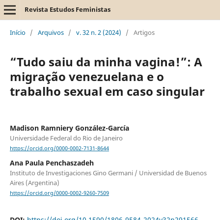
Revista Estudos Feministas
Início
/
Arquivos
/
v. 32 n. 2 (2024)
/
Artigos
“Tudo saiu da minha vagina!”: A
migração venezuelana e o
trabalho sexual em caso singular
Madison Ramniery González-García
Universidade Federal do Rio de Janeiro
https://orcid.org/0000-0002-7131-8644
Ana Paula Penchaszadeh
Instituto de Investigaciones Gino Germani / Universidad de Buenos
Aires (Argentina)
https://orcid.org/0000-0002-9260-7509
DOI:
https://doi.org/10.1590/1806-9584-2024v32n291566