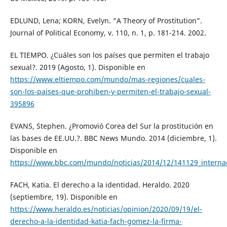
EDLUND, Lena; KORN, Evelyn. “A Theory of Prostitution”.
Journal of Political Economy, v. 110, n. 1, p. 181-214. 2002.
EL TIEMPO. ¿Cuáles son los países que permiten el trabajo
sexual?. 2019 (Agosto, 1). Disponible en
https://www.eltiempo.com/mundo/mas-regiones/cuales-
son-los-paises-que-prohiben-y-permiten-el-trabajo-sexual-
395896
EVANS, Stephen. ¿Promovió Corea del Sur la prostitución en
las bases de EE.UU.?. BBC News Mundo. 2014 (diciembre, 1).
Disponible en
https://www.bbc.com/mundo/noticias/2014/12/141129_inte
FACH, Katia. El derecho a la identidad. Heraldo. 2020
(septiembre, 19). Disponible en
https://www.heraldo.es/noticias/opinion/2020/09/19/el-
derecho-a-la-identidad-katia-fach-gomez-la-firma-