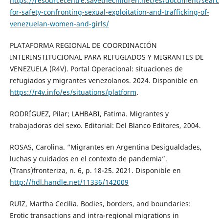
https://resourcecentre.savethechildren.net/es/document/sear
for-safety-confronting-sexual-exploitation-and-trafficking-of-
venezuelan-women-and-girls/
PLATAFORMA REGIONAL DE COORDINACIÓN
INTERINSTITUCIONAL PARA REFUGIADOS Y MIGRANTES DE
VENEZUELA (R4V). Portal Operacional: situaciones de
refugiados y migrantes venezolanos. 2024. Disponible en
https://r4v.info/es/situations/platform
.
RODRÍGUEZ, Pilar; LAHBABI, Fatima. Migrantes y
trabajadoras del sexo. Editorial: Del Blanco Editores, 2004.
ROSAS, Carolina. “Migrantes en Argentina Desigualdades,
luchas y cuidados en el contexto de pandemia”.
(Trans)fronteriza, n. 6, p. 18-25. 2021. Disponible en
http://hdl.handle.net/11336/142009
RUIZ, Martha Cecilia. Bodies, borders, and boundaries:
Erotic transactions and intra-regional migrations in