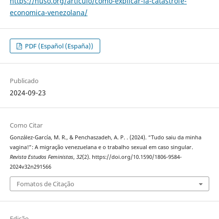
https://nuso.org/articulo/como-explicar-la-catastrofe-
economica-venezolana/
PDF (Español (España))
Publicado
2024-09-23
Como Citar
González-García, M. R., & Penchaszadeh, A. P. . (2024). “Tudo saiu da minha
vagina!”: A migração venezuelana e o trabalho sexual em caso singular.
Revista Estudos Feministas
,
32
(2). https://doi.org/10.1590/1806-9584-
2024v32n291566
Fomatos de Citação
Edição