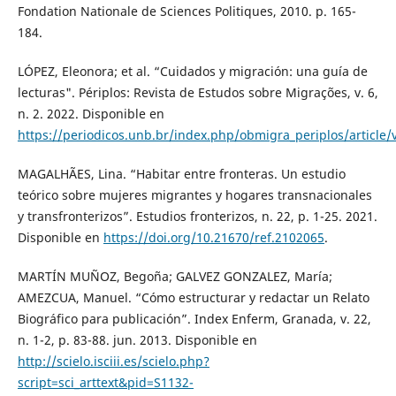
Fondation Nationale de Sciences Politiques, 2010. p. 165-
184.
LÓPEZ, Eleonora; et al. “Cuidados y migración: una guía de
lecturas". Périplos: Revista de Estudos sobre Migrações, v. 6,
n. 2. 2022. Disponible en
https://periodicos.unb.br/index.php/obmigra_periplos/article
MAGALHÃES, Lina. “Habitar entre fronteras. Un estudio
teórico sobre mujeres migrantes y hogares transnacionales
y transfronterizos”. Estudios fronterizos, n. 22, p. 1-25. 2021.
Disponible en
https://doi.org/10.21670/ref.2102065
.
MARTÍN MUÑOZ, Begoña; GALVEZ GONZALEZ, María;
AMEZCUA, Manuel. “Cómo estructurar y redactar un Relato
Biográfico para publicación”. Index Enferm, Granada, v. 22,
n. 1-2, p. 83-88. jun. 2013. Disponible en
http://scielo.isciii.es/scielo.php?
script=sci_arttext&pid=S1132-