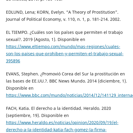
EDLUND, Lena; KORN, Evelyn. “A Theory of Prostitution”.
Journal of Political Economy, v. 110, n. 1, p. 181-214. 2002.
EL TIEMPO. ¿Cuáles son los países que permiten el trabajo
sexual?. 2019 (Agosto, 1). Disponible en
https://www.eltiempo.com/mundo/mas-regiones/cuales-
son-los-paises-que-prohiben-y-permiten-el-trabajo-sexual-
395896
EVANS, Stephen. ¿Promovió Corea del Sur la prostitución en
las bases de EE.UU.?. BBC News Mundo. 2014 (diciembre, 1).
Disponible en
https://www.bbc.com/mundo/noticias/2014/12/141129_inte
FACH, Katia. El derecho a la identidad. Heraldo. 2020
(septiembre, 19). Disponible en
https://www.heraldo.es/noticias/opinion/2020/09/19/el-
derecho-a-la-identidad-katia-fach-gomez-la-firma-