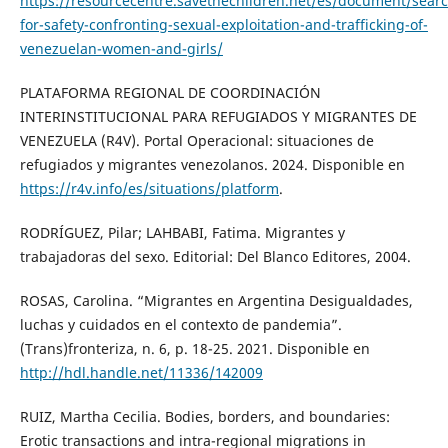
https://resourcecentre.savethechildren.net/es/document/sear
for-safety-confronting-sexual-exploitation-and-trafficking-of-
venezuelan-women-and-girls/
PLATAFORMA REGIONAL DE COORDINACIÓN
INTERINSTITUCIONAL PARA REFUGIADOS Y MIGRANTES DE
VENEZUELA (R4V). Portal Operacional: situaciones de
refugiados y migrantes venezolanos. 2024. Disponible en
https://r4v.info/es/situations/platform
.
RODRÍGUEZ, Pilar; LAHBABI, Fatima. Migrantes y
trabajadoras del sexo. Editorial: Del Blanco Editores, 2004.
ROSAS, Carolina. “Migrantes en Argentina Desigualdades,
luchas y cuidados en el contexto de pandemia”.
(Trans)fronteriza, n. 6, p. 18-25. 2021. Disponible en
http://hdl.handle.net/11336/142009
RUIZ, Martha Cecilia. Bodies, borders, and boundaries:
Erotic transactions and intra-regional migrations in