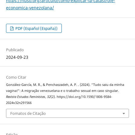
https://nuso.org/articulo/como-explicar-la-catastrofe-
economica-venezolana/
PDF (Español (España))
Publicado
2024-09-23
Como Citar
González-García, M. R., & Penchaszadeh, A. P. . (2024). “Tudo saiu da minha
vagina!”: A migração venezuelana e o trabalho sexual em caso singular.
Revista Estudos Feministas
,
32
(2). https://doi.org/10.1590/1806-9584-
2024v32n291566
Fomatos de Citação
Edição