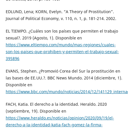
EDLUND, Lena; KORN, Evelyn. “A Theory of Prostitution”.
Journal of Political Economy, v. 110, n. 1, p. 181-214. 2002.
EL TIEMPO. ¿Cuáles son los países que permiten el trabajo
sexual?. 2019 (Agosto, 1). Disponible en
https://www.eltiempo.com/mundo/mas-regiones/cuales-
son-los-paises-que-prohiben-y-permiten-el-trabajo-sexual-
395896
EVANS, Stephen. ¿Promovió Corea del Sur la prostitución en
las bases de EE.UU.?. BBC News Mundo. 2014 (diciembre, 1).
Disponible en
https://www.bbc.com/mundo/noticias/2014/12/141129_inte
FACH, Katia. El derecho a la identidad. Heraldo. 2020
(septiembre, 19). Disponible en
https://www.heraldo.es/noticias/opinion/2020/09/19/el-
derecho-a-la-identidad-katia-fach-gomez-la-firma-