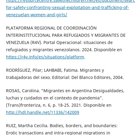
https://resourcecentre.savethechildren.net/es/document/sear
for-safety-confronting-sexual-exploitation-and-trafficking-of-
venezuelan-women-and-girls/
PLATAFORMA REGIONAL DE COORDINACIÓN
INTERINSTITUCIONAL PARA REFUGIADOS Y MIGRANTES DE
VENEZUELA (R4V). Portal Operacional: situaciones de
refugiados y migrantes venezolanos. 2024. Disponible en
https://r4v.info/es/situations/platform
.
RODRÍGUEZ, Pilar; LAHBABI, Fatima. Migrantes y
trabajadoras del sexo. Editorial: Del Blanco Editores, 2004.
ROSAS, Carolina. “Migrantes en Argentina Desigualdades,
luchas y cuidados en el contexto de pandemia”.
(Trans)fronteriza, n. 6, p. 18-25. 2021. Disponible en
http://hdl.handle.net/11336/142009
RUIZ, Martha Cecilia. Bodies, borders, and boundaries:
Erotic transactions and intra-regional migrations in