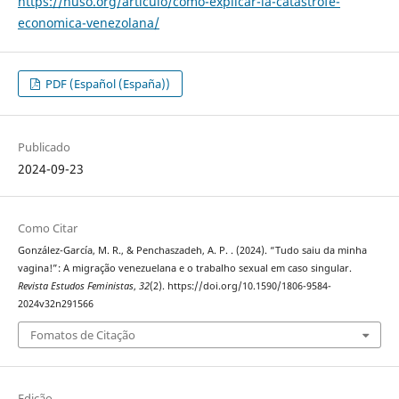
https://nuso.org/articulo/como-explicar-la-catastrofe-
economica-venezolana/
PDF (Español (España))
Publicado
2024-09-23
Como Citar
González-García, M. R., & Penchaszadeh, A. P. . (2024). “Tudo saiu da minha
vagina!”: A migração venezuelana e o trabalho sexual em caso singular.
Revista Estudos Feministas
,
32
(2). https://doi.org/10.1590/1806-9584-
2024v32n291566
Fomatos de Citação
Edição