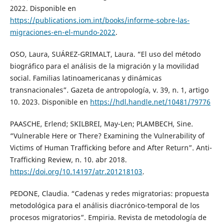
2022. Disponible en
https://publications.iom.int/books/informe-sobre-las-
migraciones-en-el-mundo-2022
.
OSO, Laura, SUÁREZ-GRIMALT, Laura. “El uso del método
biográfico para el análisis de la migración y la movilidad
social. Familias latinoamericanas y dinámicas
transnacionales”. Gazeta de antropología, v. 39, n. 1, artigo
10. 2023. Disponible en
https://hdl.handle.net/10481/79776
PAASCHE, Erlend; SKILBREI, May-Len; PLAMBECH, Sine.
“Vulnerable Here or There? Examining the Vulnerability of
Victims of Human Trafficking before and After Return”. Anti-
Trafficking Review, n. 10. abr 2018.
https://doi.org/10.14197/atr.201218103
.
PEDONE, Claudia. “Cadenas y redes migratorias: propuesta
metodológica para el análisis diacrónico-temporal de los
procesos migratorios”. Empiria. Revista de metodología de