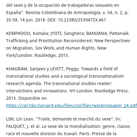
del sexo y de la ocupación de trabajadoras sexuales en
España”. Revista Colombiana de Antropología, v. 54, n. 2, p.
35-58. 14 jun. 2018. DOI: 10.22380/2539472X.461
KEMPADOO, Kamala; JYOTI, Sanghera; BANDANA, Pattanaik.
Trafficking and Prostitution Reconsidered: New Perspectives
on Migration, Sex Work, and Human Rights. New
York/London: Routledge, 2015.
KHAGRAM, Sanjeev y LEVITT, Peggy. Towards a field of
transnational studies and a sociological transnationalism
research agenda. The transnational studies reader:
intersections and innovations. NY-London: Routledge Press.
2015. Disponible en
https://cpl.hks.harvard.edu/files/cpl/files/workingpaper_24.pdf
LIM, Lin Lean. “Traite, demande et marché du sexe”. In:
FALQUET, J. et al. Le sexe de la mondialisation: genre, classe,
race et nouvelle division du travail. París: Presse de la