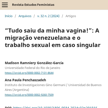
Revista Estudos Feministas
Início
/
Arquivos
/
v. 32 n. 2 (2024)
/
Artigos
“Tudo saiu da minha vagina!”: A
migração venezuelana e o
trabalho sexual em caso singular
Madison Ramniery González-García
Universidade Federal do Rio de Janeiro
https://orcid.org/0000-0002-7131-8644
Ana Paula Penchaszadeh
Instituto de Investigaciones Gino Germani / Universidad de Buenos
Aires (Argentina)
https://orcid.org/0000-0002-9260-7509
DOI:
https://doi.org/10.1590/1806-9584-2024v32n291566