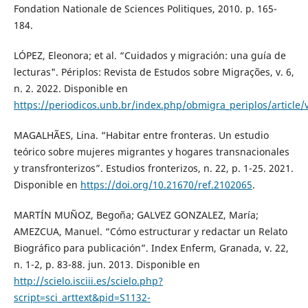
Fondation Nationale de Sciences Politiques, 2010. p. 165-
184.
LÓPEZ, Eleonora; et al. “Cuidados y migración: una guía de
lecturas". Périplos: Revista de Estudos sobre Migrações, v. 6,
n. 2. 2022. Disponible en
https://periodicos.unb.br/index.php/obmigra_periplos/article
MAGALHÃES, Lina. “Habitar entre fronteras. Un estudio
teórico sobre mujeres migrantes y hogares transnacionales
y transfronterizos”. Estudios fronterizos, n. 22, p. 1-25. 2021.
Disponible en
https://doi.org/10.21670/ref.2102065
.
MARTÍN MUÑOZ, Begoña; GALVEZ GONZALEZ, María;
AMEZCUA, Manuel. “Cómo estructurar y redactar un Relato
Biográfico para publicación”. Index Enferm, Granada, v. 22,
n. 1-2, p. 83-88. jun. 2013. Disponible en
http://scielo.isciii.es/scielo.php?
script=sci_arttext&pid=S1132-