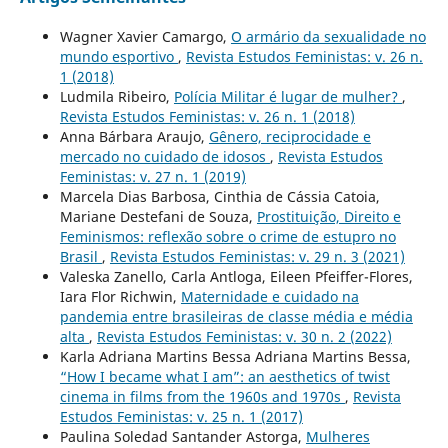
Wagner Xavier Camargo,
O armário da sexualidade no
mundo esportivo
,
Revista Estudos Feministas: v. 26 n.
1 (2018)
Ludmila Ribeiro,
Polícia Militar é lugar de mulher?
,
Revista Estudos Feministas: v. 26 n. 1 (2018)
Anna Bárbara Araujo,
Gênero, reciprocidade e
mercado no cuidado de idosos
,
Revista Estudos
Feministas: v. 27 n. 1 (2019)
Marcela Dias Barbosa, Cinthia de Cássia Catoia,
Mariane Destefani de Souza,
Prostituição, Direito e
Feminismos: reflexão sobre o crime de estupro no
Brasil
,
Revista Estudos Feministas: v. 29 n. 3 (2021)
Valeska Zanello, Carla Antloga, Eileen Pfeiffer-Flores,
Iara Flor Richwin,
Maternidade e cuidado na
pandemia entre brasileiras de classe média e média
alta
,
Revista Estudos Feministas: v. 30 n. 2 (2022)
Karla Adriana Martins Bessa Adriana Martins Bessa,
“How I became what I am”: an aesthetics of twist
cinema in films from the 1960s and 1970s
,
Revista
Estudos Feministas: v. 25 n. 1 (2017)
Paulina Soledad Santander Astorga,
Mulheres