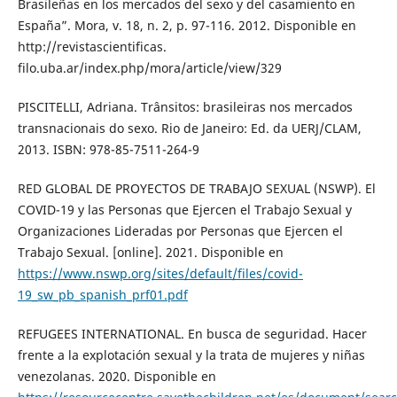
Brasileñas en los mercados del sexo y del casamiento en
España”. Mora, v. 18, n. 2, p. 97-116. 2012. Disponible en
http://revistascientificas.
filo.uba.ar/index.php/mora/article/view/329
PISCITELLI, Adriana. Trânsitos: brasileiras nos mercados
transnacionais do sexo. Rio de Janeiro: Ed. da UERJ/CLAM,
2013. ISBN: 978-85-7511-264-9
RED GLOBAL DE PROYECTOS DE TRABAJO SEXUAL (NSWP). El
COVID-19 y las Personas que Ejercen el Trabajo Sexual y
Organizaciones Lideradas por Personas que Ejercen el
Trabajo Sexual. [online]. 2021. Disponible en
https://www.nswp.org/sites/default/files/covid-
19_sw_pb_spanish_prf01.pdf
REFUGEES INTERNATIONAL. En busca de seguridad. Hacer
frente a la explotación sexual y la trata de mujeres y niñas
venezolanas. 2020. Disponible en