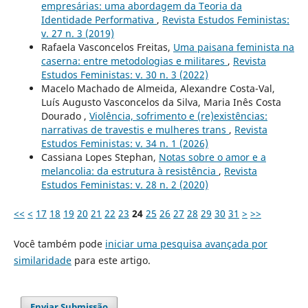
empresárias: uma abordagem da Teoria da
Identidade Performativa
,
Revista Estudos Feministas:
v. 27 n. 3 (2019)
Rafaela Vasconcelos Freitas,
Uma paisana feminista na
caserna: entre metodologias e militares
,
Revista
Estudos Feministas: v. 30 n. 3 (2022)
Macelo Machado de Almeida, Alexandre Costa-Val,
Luís Augusto Vasconcelos da Silva, Maria Inês Costa
Dourado ,
Violência, sofrimento e (re)existências:
narrativas de travestis e mulheres trans
,
Revista
Estudos Feministas: v. 34 n. 1 (2026)
Cassiana Lopes Stephan,
Notas sobre o amor e a
melancolia: da estrutura à resistência
,
Revista
Estudos Feministas: v. 28 n. 2 (2020)
<<
<
17
18
19
20
21
22
23
24
25
26
27
28
29
30
31
>
>>
Você também pode
iniciar uma pesquisa avançada por
similaridade
para este artigo.
Enviar Submissão