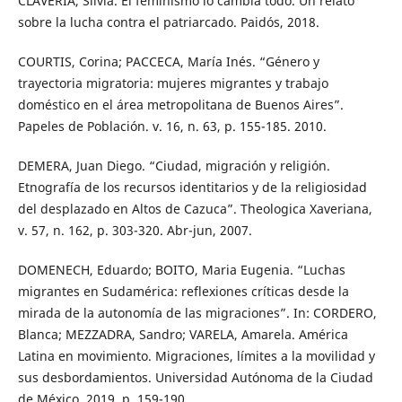
CLAVERIA, Silvia. El feminismo lo cambia todo. Un relato
sobre la lucha contra el patriarcado. Paidós, 2018.
COURTIS, Corina; PACCECA, María Inés. “Género y
trayectoria migratoria: mujeres migrantes y trabajo
doméstico en el área metropolitana de Buenos Aires”.
Papeles de Población. v. 16, n. 63, p. 155-185. 2010.
DEMERA, Juan Diego. “Ciudad, migración y religión.
Etnografía de los recursos identitarios y de la religiosidad
del desplazado en Altos de Cazuca”. Theologica Xaveriana,
v. 57, n. 162, p. 303-320. Abr-jun, 2007.
DOMENECH, Eduardo; BOITO, Maria Eugenia. “Luchas
migrantes en Sudamérica: reflexiones críticas desde la
mirada de la autonomía de las migraciones”. In: CORDERO,
Blanca; MEZZADRA, Sandro; VARELA, Amarela. América
Latina en movimiento. Migraciones, límites a la movilidad y
sus desbordamientos. Universidad Autónoma de la Ciudad
de México, 2019. p. 159-190.