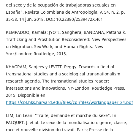
del sexo y de la ocupación de trabajadoras sexuales en
España”. Revista Colombiana de Antropología, v. 54, n. 2, p.
35-58. 14 jun. 2018. DOI: 10.22380/2539472X.461
KEMPADOO, Kamala; JYOTI, Sanghera; BANDANA, Pattanaik.
Trafficking and Prostitution Reconsidered: New Perspectives
on Migration, Sex Work, and Human Rights. New
York/London: Routledge, 2015.
KHAGRAM, Sanjeev y LEVITT, Peggy. Towards a field of
transnational studies and a sociological transnationalism
research agenda. The transnational studies reader:
intersections and innovations. NY-London: Routledge Press.
2015. Disponible en
https://cpl.hks.harvard.edu/files/cpl/files/workingpaper_24.pdf
LIM, Lin Lean. “Traite, demande et marché du sexe”. In:
FALQUET, J. et al. Le sexe de la mondialisation: genre, classe,
race et nouvelle division du travail. París: Presse de la