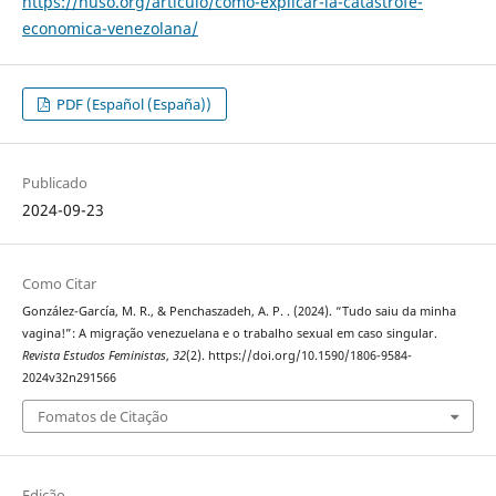
https://nuso.org/articulo/como-explicar-la-catastrofe-
economica-venezolana/
PDF (Español (España))
Publicado
2024-09-23
Como Citar
González-García, M. R., & Penchaszadeh, A. P. . (2024). “Tudo saiu da minha
vagina!”: A migração venezuelana e o trabalho sexual em caso singular.
Revista Estudos Feministas
,
32
(2). https://doi.org/10.1590/1806-9584-
2024v32n291566
Fomatos de Citação
Edição