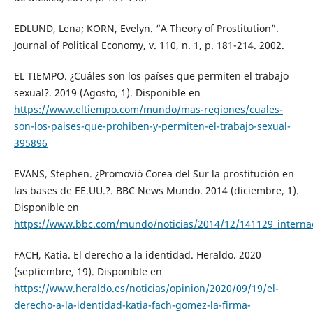
EDLUND, Lena; KORN, Evelyn. “A Theory of Prostitution”.
Journal of Political Economy, v. 110, n. 1, p. 181-214. 2002.
EL TIEMPO. ¿Cuáles son los países que permiten el trabajo
sexual?. 2019 (Agosto, 1). Disponible en
https://www.eltiempo.com/mundo/mas-regiones/cuales-
son-los-paises-que-prohiben-y-permiten-el-trabajo-sexual-
395896
EVANS, Stephen. ¿Promovió Corea del Sur la prostitución en
las bases de EE.UU.?. BBC News Mundo. 2014 (diciembre, 1).
Disponible en
https://www.bbc.com/mundo/noticias/2014/12/141129_inte
FACH, Katia. El derecho a la identidad. Heraldo. 2020
(septiembre, 19). Disponible en
https://www.heraldo.es/noticias/opinion/2020/09/19/el-
derecho-a-la-identidad-katia-fach-gomez-la-firma-