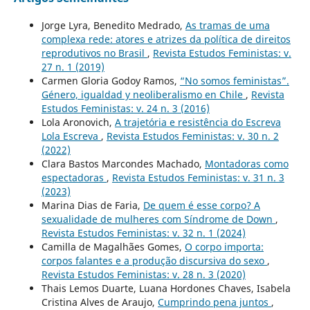
Jorge Lyra, Benedito Medrado,
As tramas de uma
complexa rede: atores e atrizes da política de direitos
reprodutivos no Brasil
,
Revista Estudos Feministas: v.
27 n. 1 (2019)
Carmen Gloria Godoy Ramos,
“No somos feministas”.
Género, igualdad y neoliberalismo en Chile
,
Revista
Estudos Feministas: v. 24 n. 3 (2016)
Lola Aronovich,
A trajetória e resistência do Escreva
Lola Escreva
,
Revista Estudos Feministas: v. 30 n. 2
(2022)
Clara Bastos Marcondes Machado,
Montadoras como
espectadoras
,
Revista Estudos Feministas: v. 31 n. 3
(2023)
Marina Dias de Faria,
De quem é esse corpo? A
sexualidade de mulheres com Síndrome de Down
,
Revista Estudos Feministas: v. 32 n. 1 (2024)
Camilla de Magalhães Gomes,
O corpo importa:
corpos falantes e a produção discursiva do sexo
,
Revista Estudos Feministas: v. 28 n. 3 (2020)
Thais Lemos Duarte, Luana Hordones Chaves, Isabela
Cristina Alves de Araujo,
Cumprindo pena juntos
,