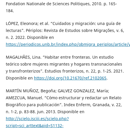
Fondation Nationale de Sciences Politiques, 2010. p. 165-
184.
LÓPEZ, Eleonora; et al. “Cuidados y migración: una guía de
lecturas". Périplos: Revista de Estudos sobre Migrações, v. 6,
n. 2. 2022. Disponible en
https://periodicos.unb.br/index.php/obmigra_periplos/article
MAGALHÃES, Lina. “Habitar entre fronteras. Un estudio
teórico sobre mujeres migrantes y hogares transnacionales
y transfronterizos”. Estudios fronterizos, n. 22, p. 1-25. 2021.
Disponible en
https://doi.org/10.21670/ref.2102065
.
MARTÍN MUÑOZ, Begoña; GALVEZ GONZALEZ, María;
AMEZCUA, Manuel. “Cómo estructurar y redactar un Relato
Biográfico para publicación”. Index Enferm, Granada, v. 22,
n. 1-2, p. 83-88. jun. 2013. Disponible en
http://scielo.isciii.es/scielo.php?
script=sci_arttext&pid=S1132-