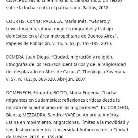
CLAVERIA, Silvia. El feminismo lo cambia todo. Un relato
sobre la lucha contra el patriarcado. Paidós, 2018.
COURTIS, Corina; PACCECA, María Inés. “Género y
trayectoria migratoria: mujeres migrantes y trabajo
doméstico en el área metropolitana de Buenos Aires”.
Papeles de Población. v. 16, n. 63, p. 155-185. 2010.
DEMERA, Juan Diego. “Ciudad, migración y religión.
Etnografía de los recursos identitarios y de la religiosidad
del desplazado en Altos de Cazuca”. Theologica Xaveriana,
v. 57, n. 162, p. 303-320. Abr-jun, 2007.
DOMENECH, Eduardo; BOITO, Maria Eugenia. “Luchas
migrantes en Sudamérica: reflexiones críticas desde la
mirada de la autonomía de las migraciones”. In: CORDERO,
Blanca; MEZZADRA, Sandro; VARELA, Amarela. América
Latina en movimiento. Migraciones, límites a la movilidad y
sus desbordamientos. Universidad Autónoma de la Ciudad
de México, 2019. p. 159-190.