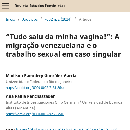
Revista Estudos Feministas
Início
/
Arquivos
/
v. 32 n. 2 (2024)
/
Artigos
“Tudo saiu da minha vagina!”: A
migração venezuelana e o
trabalho sexual em caso singular
Madison Ramniery González-García
Universidade Federal do Rio de Janeiro
https://orcid.org/0000-0002-7131-8644
Ana Paula Penchaszadeh
Instituto de Investigaciones Gino Germani / Universidad de Buenos
Aires (Argentina)
https://orcid.org/0000-0002-9260-7509
DOI:
https://doi.org/10.1590/1806-9584-2024v32n291566