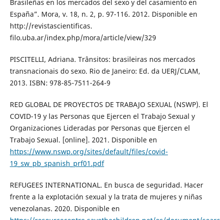
Brasileñas en los mercados del sexo y del casamiento en
España”. Mora, v. 18, n. 2, p. 97-116. 2012. Disponible en
http://revistascientificas.
filo.uba.ar/index.php/mora/article/view/329
PISCITELLI, Adriana. Trânsitos: brasileiras nos mercados
transnacionais do sexo. Rio de Janeiro: Ed. da UERJ/CLAM,
2013. ISBN: 978-85-7511-264-9
RED GLOBAL DE PROYECTOS DE TRABAJO SEXUAL (NSWP). El
COVID-19 y las Personas que Ejercen el Trabajo Sexual y
Organizaciones Lideradas por Personas que Ejercen el
Trabajo Sexual. [online]. 2021. Disponible en
https://www.nswp.org/sites/default/files/covid-
19_sw_pb_spanish_prf01.pdf
REFUGEES INTERNATIONAL. En busca de seguridad. Hacer
frente a la explotación sexual y la trata de mujeres y niñas
venezolanas. 2020. Disponible en