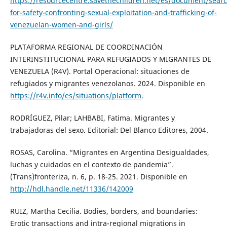
https://resourcecentre.savethechildren.net/es/document/sear
for-safety-confronting-sexual-exploitation-and-trafficking-of-
venezuelan-women-and-girls/
PLATAFORMA REGIONAL DE COORDINACIÓN
INTERINSTITUCIONAL PARA REFUGIADOS Y MIGRANTES DE
VENEZUELA (R4V). Portal Operacional: situaciones de
refugiados y migrantes venezolanos. 2024. Disponible en
https://r4v.info/es/situations/platform
.
RODRÍGUEZ, Pilar; LAHBABI, Fatima. Migrantes y
trabajadoras del sexo. Editorial: Del Blanco Editores, 2004.
ROSAS, Carolina. “Migrantes en Argentina Desigualdades,
luchas y cuidados en el contexto de pandemia”.
(Trans)fronteriza, n. 6, p. 18-25. 2021. Disponible en
http://hdl.handle.net/11336/142009
RUIZ, Martha Cecilia. Bodies, borders, and boundaries:
Erotic transactions and intra-regional migrations in