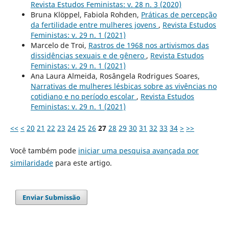
Revista Estudos Feministas: v. 28 n. 3 (2020)
Bruna Klöppel, Fabiola Rohden,
Práticas de percepção
da fertilidade entre mulheres jovens
,
Revista Estudos
Feministas: v. 29 n. 1 (2021)
Marcelo de Troi,
Rastros de 1968 nos artivismos das
dissidências sexuais e de gênero
,
Revista Estudos
Feministas: v. 29 n. 1 (2021)
Ana Laura Almeida, Rosângela Rodrigues Soares,
Narrativas de mulheres lésbicas sobre as vivências no
cotidiano e no período escolar
,
Revista Estudos
Feministas: v. 29 n. 1 (2021)
<<
<
20
21
22
23
24
25
26
27
28
29
30
31
32
33
34
>
>>
Você também pode
iniciar uma pesquisa avançada por
similaridade
para este artigo.
Enviar Submissão