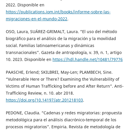
2022. Disponible en
https://publications.iom.int/books/informe-sobre-las-
migraciones-en-el-mundo-2022
.
OSO, Laura, SUÁREZ-GRIMALT, Laura. “El uso del método
biográfico para el análisis de la migración y la movilidad
social. Familias latinoamericanas y dinámicas
transnacionales”. Gazeta de antropología, v. 39, n. 1, artigo
10. 2023. Disponible en
https://hdl.handle.net/10481/79776
PAASCHE, Erlend; SKILBREI, May-Len; PLAMBECH, Sine.
“Vulnerable Here or There? Examining the Vulnerability of
Victims of Human Trafficking before and After Return”. Anti-
Trafficking Review, n. 10. abr 2018.
https://doi.org/10.14197/atr.201218103
.
PEDONE, Claudia. “Cadenas y redes migratorias: propuesta
metodológica para el análisis diacrónico-temporal de los
procesos migratorios”. Empiria. Revista de metodología de