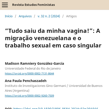
Revista Estudos Feministas
Início
/
Arquivos
/
v. 32 n. 2 (2024)
/
Artigos
“Tudo saiu da minha vagina!”: A
migração venezuelana e o
trabalho sexual em caso singular
Madison Ramniery González-García
Universidade Federal do Rio de Janeiro
https://orcid.org/0000-0002-7131-8644
Ana Paula Penchaszadeh
Instituto de Investigaciones Gino Germani / Universidad de Buenos
Aires (Argentina)
https://orcid.org/0000-0002-9260-7509
DOI:
https://doi.org/10.1590/1806-9584-2024v32n291566