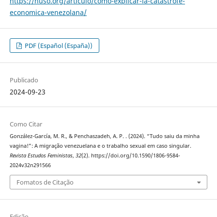
https://nuso.org/articulo/como-explicar-la-catastrofe-
economica-venezolana/
PDF (Español (España))
Publicado
2024-09-23
Como Citar
González-García, M. R., & Penchaszadeh, A. P. . (2024). “Tudo saiu da minha
vagina!”: A migração venezuelana e o trabalho sexual em caso singular.
Revista Estudos Feministas
,
32
(2). https://doi.org/10.1590/1806-9584-
2024v32n291566
Fomatos de Citação
Edição