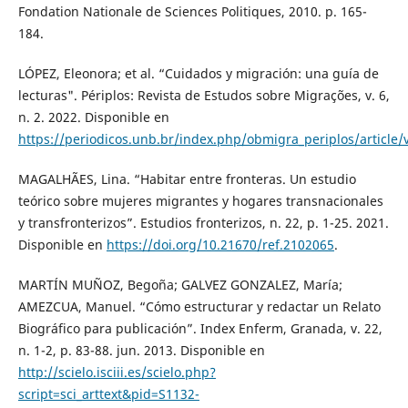
Fondation Nationale de Sciences Politiques, 2010. p. 165-
184.
LÓPEZ, Eleonora; et al. “Cuidados y migración: una guía de
lecturas". Périplos: Revista de Estudos sobre Migrações, v. 6,
n. 2. 2022. Disponible en
https://periodicos.unb.br/index.php/obmigra_periplos/article
MAGALHÃES, Lina. “Habitar entre fronteras. Un estudio
teórico sobre mujeres migrantes y hogares transnacionales
y transfronterizos”. Estudios fronterizos, n. 22, p. 1-25. 2021.
Disponible en
https://doi.org/10.21670/ref.2102065
.
MARTÍN MUÑOZ, Begoña; GALVEZ GONZALEZ, María;
AMEZCUA, Manuel. “Cómo estructurar y redactar un Relato
Biográfico para publicación”. Index Enferm, Granada, v. 22,
n. 1-2, p. 83-88. jun. 2013. Disponible en
http://scielo.isciii.es/scielo.php?
script=sci_arttext&pid=S1132-