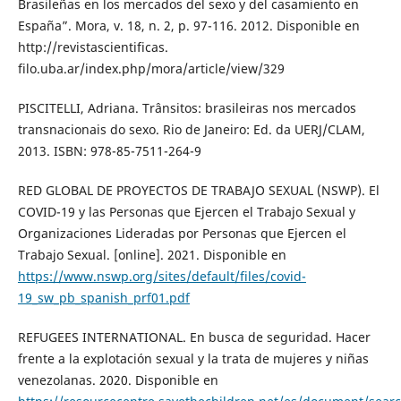
Brasileñas en los mercados del sexo y del casamiento en
España”. Mora, v. 18, n. 2, p. 97-116. 2012. Disponible en
http://revistascientificas.
filo.uba.ar/index.php/mora/article/view/329
PISCITELLI, Adriana. Trânsitos: brasileiras nos mercados
transnacionais do sexo. Rio de Janeiro: Ed. da UERJ/CLAM,
2013. ISBN: 978-85-7511-264-9
RED GLOBAL DE PROYECTOS DE TRABAJO SEXUAL (NSWP). El
COVID-19 y las Personas que Ejercen el Trabajo Sexual y
Organizaciones Lideradas por Personas que Ejercen el
Trabajo Sexual. [online]. 2021. Disponible en
https://www.nswp.org/sites/default/files/covid-
19_sw_pb_spanish_prf01.pdf
REFUGEES INTERNATIONAL. En busca de seguridad. Hacer
frente a la explotación sexual y la trata de mujeres y niñas
venezolanas. 2020. Disponible en