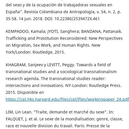
del sexo y de la ocupación de trabajadoras sexuales en
España”. Revista Colombiana de Antropología, v. 54, n. 2, p.
35-58. 14 jun. 2018. DOI: 10.22380/2539472X.461
KEMPADOO, Kamala; JYOTI, Sanghera; BANDANA, Pattanaik.
Trafficking and Prostitution Reconsidered: New Perspectives
on Migration, Sex Work, and Human Rights. New
York/London: Routledge, 2015.
KHAGRAM, Sanjeev y LEVITT, Peggy. Towards a field of
transnational studies and a sociological transnationalism
research agenda. The transnational studies reader:
intersections and innovations. NY-London: Routledge Press.
2015. Disponible en
https://cpl.hks.harvard.edu/files/cpl/files/workingpaper_24.pdf
LIM, Lin Lean. “Traite, demande et marché du sexe”. In:
FALQUET, J. et al. Le sexe de la mondialisation: genre, classe,
race et nouvelle division du travail. París: Presse de la