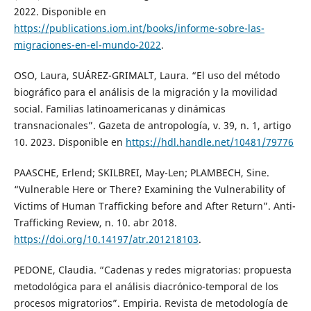
2022. Disponible en
https://publications.iom.int/books/informe-sobre-las-
migraciones-en-el-mundo-2022
.
OSO, Laura, SUÁREZ-GRIMALT, Laura. “El uso del método
biográfico para el análisis de la migración y la movilidad
social. Familias latinoamericanas y dinámicas
transnacionales”. Gazeta de antropología, v. 39, n. 1, artigo
10. 2023. Disponible en
https://hdl.handle.net/10481/79776
PAASCHE, Erlend; SKILBREI, May-Len; PLAMBECH, Sine.
“Vulnerable Here or There? Examining the Vulnerability of
Victims of Human Trafficking before and After Return”. Anti-
Trafficking Review, n. 10. abr 2018.
https://doi.org/10.14197/atr.201218103
.
PEDONE, Claudia. “Cadenas y redes migratorias: propuesta
metodológica para el análisis diacrónico-temporal de los
procesos migratorios”. Empiria. Revista de metodología de