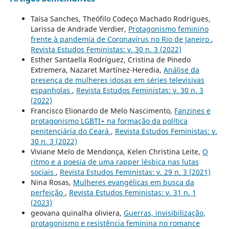
Taísa Sanches, Theófilo Codeço Machado Rodrigues,
Larissa de Andrade Verdier,
Protagonismo feminino
frente à pandemia de Coronavírus no Rio de Janeiro
,
Revista Estudos Feministas: v. 30 n. 3 (2022)
Esther Santaella Rodríguez, Cristina de Pinedo
Extremera, Nazaret Martínez-Heredia,
Análise da
presença de mulheres idosas em séries televisivas
espanholas
,
Revista Estudos Feministas: v. 30 n. 3
(2022)
Francisco Elionardo de Melo Nascimento,
Fanzines e
protagonismo LGBTI+ na formação da política
penitenciária do Ceará
,
Revista Estudos Feministas: v.
30 n. 3 (2022)
Viviane Melo de Mendonça, Kelen Christina Leite,
O
ritmo e a poesia de uma rapper lésbica nas lutas
sociais
,
Revista Estudos Feministas: v. 29 n. 3 (2021)
Nina Rosas,
Mulheres evangélicas em busca da
perfeição
,
Revista Estudos Feministas: v. 31 n. 1
(2023)
geovana quinalha oliviera,
Guerras, invisibilização,
protagonismo e resistência feminina no romance