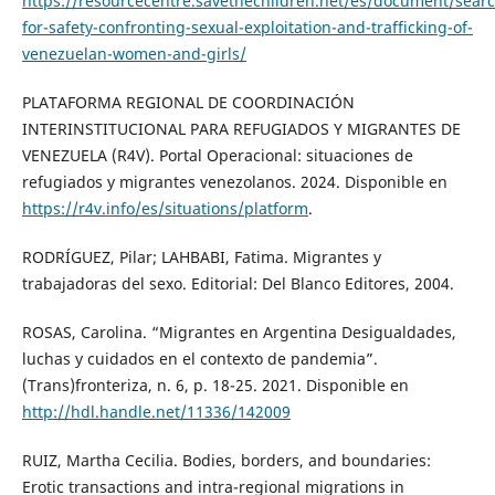
https://resourcecentre.savethechildren.net/es/document/sear
for-safety-confronting-sexual-exploitation-and-trafficking-of-
venezuelan-women-and-girls/
PLATAFORMA REGIONAL DE COORDINACIÓN
INTERINSTITUCIONAL PARA REFUGIADOS Y MIGRANTES DE
VENEZUELA (R4V). Portal Operacional: situaciones de
refugiados y migrantes venezolanos. 2024. Disponible en
https://r4v.info/es/situations/platform
.
RODRÍGUEZ, Pilar; LAHBABI, Fatima. Migrantes y
trabajadoras del sexo. Editorial: Del Blanco Editores, 2004.
ROSAS, Carolina. “Migrantes en Argentina Desigualdades,
luchas y cuidados en el contexto de pandemia”.
(Trans)fronteriza, n. 6, p. 18-25. 2021. Disponible en
http://hdl.handle.net/11336/142009
RUIZ, Martha Cecilia. Bodies, borders, and boundaries:
Erotic transactions and intra-regional migrations in