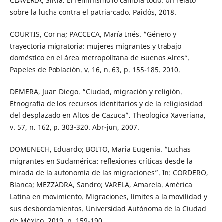
CLAVERIA, Silvia. El feminismo lo cambia todo. Un relato
sobre la lucha contra el patriarcado. Paidós, 2018.
COURTIS, Corina; PACCECA, María Inés. “Género y
trayectoria migratoria: mujeres migrantes y trabajo
doméstico en el área metropolitana de Buenos Aires”.
Papeles de Población. v. 16, n. 63, p. 155-185. 2010.
DEMERA, Juan Diego. “Ciudad, migración y religión.
Etnografía de los recursos identitarios y de la religiosidad
del desplazado en Altos de Cazuca”. Theologica Xaveriana,
v. 57, n. 162, p. 303-320. Abr-jun, 2007.
DOMENECH, Eduardo; BOITO, Maria Eugenia. “Luchas
migrantes en Sudamérica: reflexiones críticas desde la
mirada de la autonomía de las migraciones”. In: CORDERO,
Blanca; MEZZADRA, Sandro; VARELA, Amarela. América
Latina en movimiento. Migraciones, límites a la movilidad y
sus desbordamientos. Universidad Autónoma de la Ciudad
de México, 2019. p. 159-190.