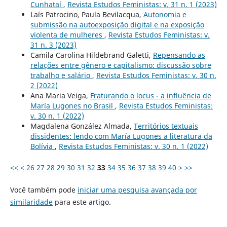
Cunhataí
,
Revista Estudos Feministas: v. 31 n. 1 (2023)
Laís Patrocino, Paula Bevilacqua,
Autonomia e
submissão na autoexposição digital e na exposição
violenta de mulheres
,
Revista Estudos Feministas: v.
31 n. 3 (2023)
Camila Carolina Hildebrand Galetti,
Repensando as
relações entre gênero e capitalismo: discussão sobre
trabalho e salário
,
Revista Estudos Feministas: v. 30 n.
2 (2022)
Ana Maria Veiga,
Fraturando o locus - a influência de
María Lugones no Brasil
,
Revista Estudos Feministas:
v. 30 n. 1 (2022)
Magdalena González Almada,
Territórios textuais
dissidentes: lendo com María Lugones a literatura da
Bolívia
,
Revista Estudos Feministas: v. 30 n. 1 (2022)
<<
<
26
27
28
29
30
31
32
33
34
35
36
37
38
39
40
>
>>
Você também pode
iniciar uma pesquisa avançada por
similaridade
para este artigo.