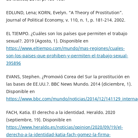
EDLUND, Lena; KORN, Evelyn. “A Theory of Prostitution”.
Journal of Political Economy, v. 110, n. 1, p. 181-214. 2002.
EL TIEMPO. ¿Cuáles son los países que permiten el trabajo
sexual?. 2019 (Agosto, 1). Disponible en
https://www.eltiempo.com/mundo/mas-regiones/cuales-
son-los-paises-que-prohiben-y-permiten-el-trabajo-sexual-
395896
EVANS, Stephen. ¿Promovió Corea del Sur la prostitución en
las bases de EE.UU.?. BBC News Mundo. 2014 (diciembre, 1).
Disponible en
https://www.bbc.com/mundo/noticias/2014/12/141129_inte
FACH, Katia. El derecho a la identidad. Heraldo. 2020
(septiembre, 19). Disponible en
https://www.heraldo.es/noticias/opinion/2020/09/19/el-
derecho-a-la-identidad-katia-fach-gomez-la-firma-