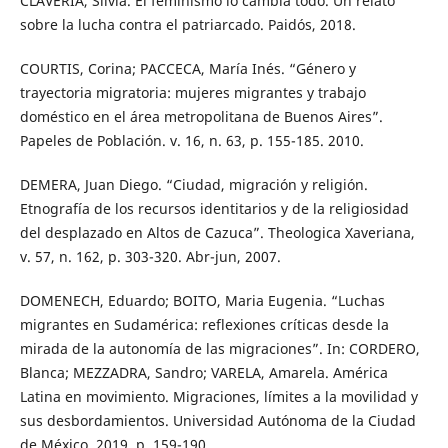
CLAVERIA, Silvia. El feminismo lo cambia todo. Un relato
sobre la lucha contra el patriarcado. Paidós, 2018.
COURTIS, Corina; PACCECA, María Inés. “Género y
trayectoria migratoria: mujeres migrantes y trabajo
doméstico en el área metropolitana de Buenos Aires”.
Papeles de Población. v. 16, n. 63, p. 155-185. 2010.
DEMERA, Juan Diego. “Ciudad, migración y religión.
Etnografía de los recursos identitarios y de la religiosidad
del desplazado en Altos de Cazuca”. Theologica Xaveriana,
v. 57, n. 162, p. 303-320. Abr-jun, 2007.
DOMENECH, Eduardo; BOITO, Maria Eugenia. “Luchas
migrantes en Sudamérica: reflexiones críticas desde la
mirada de la autonomía de las migraciones”. In: CORDERO,
Blanca; MEZZADRA, Sandro; VARELA, Amarela. América
Latina en movimiento. Migraciones, límites a la movilidad y
sus desbordamientos. Universidad Autónoma de la Ciudad
de México, 2019. p. 159-190.