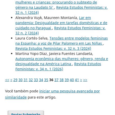
mulheres e crianças: procurando o subtexto de
género na Laudato Si’
,
Revista Estudos Feministas: v.
32 n. 1 (2024)
Alexandra Vuyk, Maureen Montanía,
Lar em
pandemia: Desigualdade em tarefas domésticas e de
cuidado no Paraguai
,
Revista Estudos Feministas: v.
32 n. 2 (2024)
Laura Cortés-Selva,
Tensões entre modelos femininas
na Espanha: a voz de Pilar Palomero em Las Niñas
,
Revista Estudos Feministas: v. 32 n. 3 (2024)
Martina Yopo Díaz, Javiera Fuentes Landaeta,
Autonomia econômica das mulheres: gênero, renda e
desigualdade na América Latina
,
Revista Estudos
Feministas: v. 34 n. 1 (2026)
<<
<
29
30
31
32
33
34
35
36
37
38
39
40
41
>
>>
Você também pode
iniciar uma pesquisa avançada por
similaridade
para este artigo.
Enviar Submissão