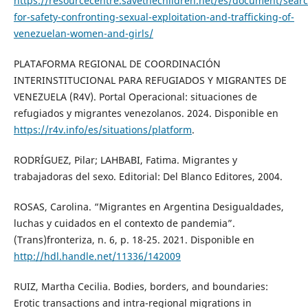
https://resourcecentre.savethechildren.net/es/document/sear
for-safety-confronting-sexual-exploitation-and-trafficking-of-
venezuelan-women-and-girls/
PLATAFORMA REGIONAL DE COORDINACIÓN
INTERINSTITUCIONAL PARA REFUGIADOS Y MIGRANTES DE
VENEZUELA (R4V). Portal Operacional: situaciones de
refugiados y migrantes venezolanos. 2024. Disponible en
https://r4v.info/es/situations/platform
.
RODRÍGUEZ, Pilar; LAHBABI, Fatima. Migrantes y
trabajadoras del sexo. Editorial: Del Blanco Editores, 2004.
ROSAS, Carolina. “Migrantes en Argentina Desigualdades,
luchas y cuidados en el contexto de pandemia”.
(Trans)fronteriza, n. 6, p. 18-25. 2021. Disponible en
http://hdl.handle.net/11336/142009
RUIZ, Martha Cecilia. Bodies, borders, and boundaries:
Erotic transactions and intra-regional migrations in