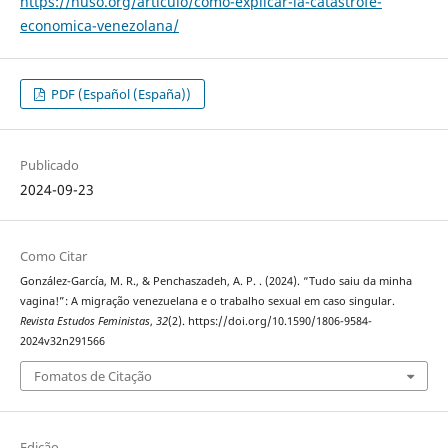
https://nuso.org/articulo/como-explicar-la-catastrofe-
economica-venezolana/
PDF (Español (España))
Publicado
2024-09-23
Como Citar
González-García, M. R., & Penchaszadeh, A. P. . (2024). “Tudo saiu da minha
vagina!”: A migração venezuelana e o trabalho sexual em caso singular.
Revista Estudos Feministas
,
32
(2). https://doi.org/10.1590/1806-9584-
2024v32n291566
Fomatos de Citação
Edição