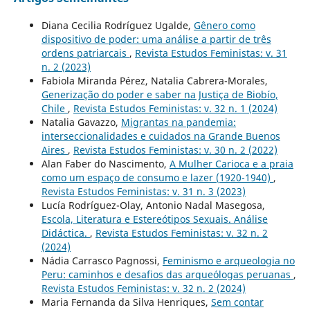
Diana Cecilia Rodríguez Ugalde,
Gênero como
dispositivo de poder: uma análise a partir de três
ordens patriarcais
,
Revista Estudos Feministas: v. 31
n. 2 (2023)
Fabiola Miranda Pérez, Natalia Cabrera-Morales,
Generização do poder e saber na Justiça de Biobío,
Chile
,
Revista Estudos Feministas: v. 32 n. 1 (2024)
Natalia Gavazzo,
Migrantas na pandemia:
interseccionalidades e cuidados na Grande Buenos
Aires
,
Revista Estudos Feministas: v. 30 n. 2 (2022)
Alan Faber do Nascimento,
A Mulher Carioca e a praia
como um espaço de consumo e lazer (1920-1940)
,
Revista Estudos Feministas: v. 31 n. 3 (2023)
Lucía Rodríguez-Olay, Antonio Nadal Masegosa,
Escola, Literatura e Estereótipos Sexuais. Análise
Didáctica.
,
Revista Estudos Feministas: v. 32 n. 2
(2024)
Nádia Carrasco Pagnossi,
Feminismo e arqueologia no
Peru: caminhos e desafios das arqueólogas peruanas
,
Revista Estudos Feministas: v. 32 n. 2 (2024)
Maria Fernanda da Silva Henriques,
Sem contar