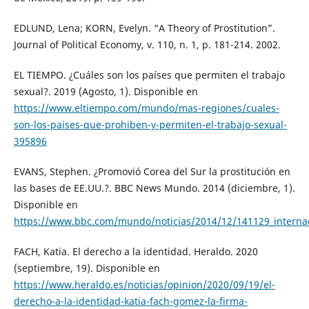
EDLUND, Lena; KORN, Evelyn. “A Theory of Prostitution”.
Journal of Political Economy, v. 110, n. 1, p. 181-214. 2002.
EL TIEMPO. ¿Cuáles son los países que permiten el trabajo
sexual?. 2019 (Agosto, 1). Disponible en
https://www.eltiempo.com/mundo/mas-regiones/cuales-
son-los-paises-que-prohiben-y-permiten-el-trabajo-sexual-
395896
EVANS, Stephen. ¿Promovió Corea del Sur la prostitución en
las bases de EE.UU.?. BBC News Mundo. 2014 (diciembre, 1).
Disponible en
https://www.bbc.com/mundo/noticias/2014/12/141129_inte
FACH, Katia. El derecho a la identidad. Heraldo. 2020
(septiembre, 19). Disponible en
https://www.heraldo.es/noticias/opinion/2020/09/19/el-
derecho-a-la-identidad-katia-fach-gomez-la-firma-