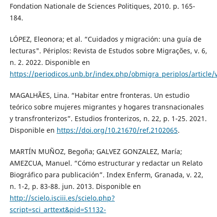
Fondation Nationale de Sciences Politiques, 2010. p. 165-
184.
LÓPEZ, Eleonora; et al. “Cuidados y migración: una guía de
lecturas". Périplos: Revista de Estudos sobre Migrações, v. 6,
n. 2. 2022. Disponible en
https://periodicos.unb.br/index.php/obmigra_periplos/article
MAGALHÃES, Lina. “Habitar entre fronteras. Un estudio
teórico sobre mujeres migrantes y hogares transnacionales
y transfronterizos”. Estudios fronterizos, n. 22, p. 1-25. 2021.
Disponible en
https://doi.org/10.21670/ref.2102065
.
MARTÍN MUÑOZ, Begoña; GALVEZ GONZALEZ, María;
AMEZCUA, Manuel. “Cómo estructurar y redactar un Relato
Biográfico para publicación”. Index Enferm, Granada, v. 22,
n. 1-2, p. 83-88. jun. 2013. Disponible en
http://scielo.isciii.es/scielo.php?
script=sci_arttext&pid=S1132-