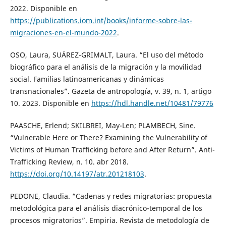
2022. Disponible en
https://publications.iom.int/books/informe-sobre-las-
migraciones-en-el-mundo-2022
.
OSO, Laura, SUÁREZ-GRIMALT, Laura. “El uso del método
biográfico para el análisis de la migración y la movilidad
social. Familias latinoamericanas y dinámicas
transnacionales”. Gazeta de antropología, v. 39, n. 1, artigo
10. 2023. Disponible en
https://hdl.handle.net/10481/79776
PAASCHE, Erlend; SKILBREI, May-Len; PLAMBECH, Sine.
“Vulnerable Here or There? Examining the Vulnerability of
Victims of Human Trafficking before and After Return”. Anti-
Trafficking Review, n. 10. abr 2018.
https://doi.org/10.14197/atr.201218103
.
PEDONE, Claudia. “Cadenas y redes migratorias: propuesta
metodológica para el análisis diacrónico-temporal de los
procesos migratorios”. Empiria. Revista de metodología de