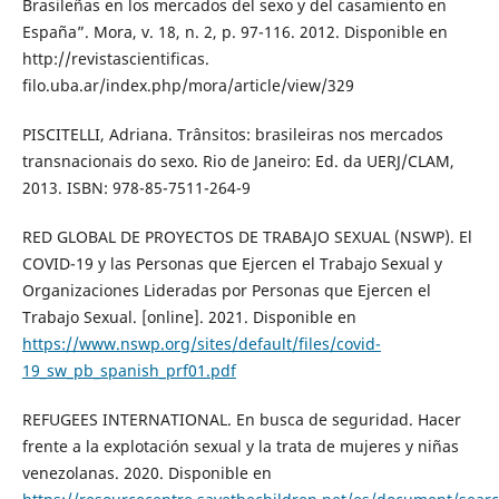
Brasileñas en los mercados del sexo y del casamiento en
España”. Mora, v. 18, n. 2, p. 97-116. 2012. Disponible en
http://revistascientificas.
filo.uba.ar/index.php/mora/article/view/329
PISCITELLI, Adriana. Trânsitos: brasileiras nos mercados
transnacionais do sexo. Rio de Janeiro: Ed. da UERJ/CLAM,
2013. ISBN: 978-85-7511-264-9
RED GLOBAL DE PROYECTOS DE TRABAJO SEXUAL (NSWP). El
COVID-19 y las Personas que Ejercen el Trabajo Sexual y
Organizaciones Lideradas por Personas que Ejercen el
Trabajo Sexual. [online]. 2021. Disponible en
https://www.nswp.org/sites/default/files/covid-
19_sw_pb_spanish_prf01.pdf
REFUGEES INTERNATIONAL. En busca de seguridad. Hacer
frente a la explotación sexual y la trata de mujeres y niñas
venezolanas. 2020. Disponible en