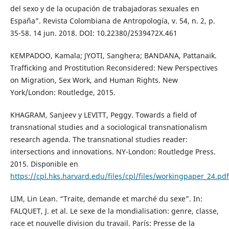
del sexo y de la ocupación de trabajadoras sexuales en
España”. Revista Colombiana de Antropología, v. 54, n. 2, p.
35-58. 14 jun. 2018. DOI: 10.22380/2539472X.461
KEMPADOO, Kamala; JYOTI, Sanghera; BANDANA, Pattanaik.
Trafficking and Prostitution Reconsidered: New Perspectives
on Migration, Sex Work, and Human Rights. New
York/London: Routledge, 2015.
KHAGRAM, Sanjeev y LEVITT, Peggy. Towards a field of
transnational studies and a sociological transnationalism
research agenda. The transnational studies reader:
intersections and innovations. NY-London: Routledge Press.
2015. Disponible en
https://cpl.hks.harvard.edu/files/cpl/files/workingpaper_24.pdf
LIM, Lin Lean. “Traite, demande et marché du sexe”. In:
FALQUET, J. et al. Le sexe de la mondialisation: genre, classe,
race et nouvelle division du travail. París: Presse de la