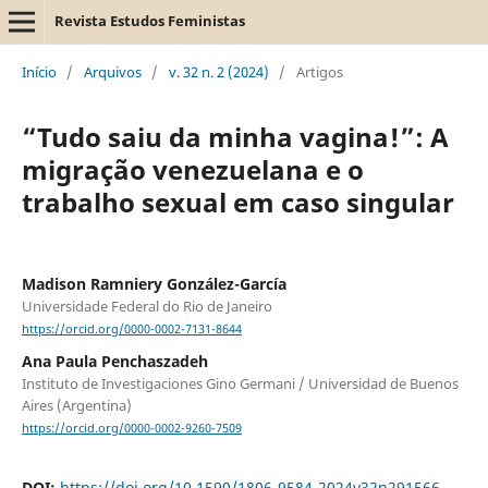
Revista Estudos Feministas
Início
/
Arquivos
/
v. 32 n. 2 (2024)
/
Artigos
“Tudo saiu da minha vagina!”: A
migração venezuelana e o
trabalho sexual em caso singular
Madison Ramniery González-García
Universidade Federal do Rio de Janeiro
https://orcid.org/0000-0002-7131-8644
Ana Paula Penchaszadeh
Instituto de Investigaciones Gino Germani / Universidad de Buenos
Aires (Argentina)
https://orcid.org/0000-0002-9260-7509
DOI:
https://doi.org/10.1590/1806-9584-2024v32n291566