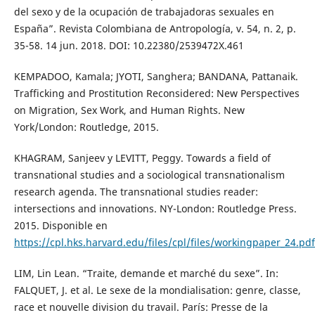
del sexo y de la ocupación de trabajadoras sexuales en
España”. Revista Colombiana de Antropología, v. 54, n. 2, p.
35-58. 14 jun. 2018. DOI: 10.22380/2539472X.461
KEMPADOO, Kamala; JYOTI, Sanghera; BANDANA, Pattanaik.
Trafficking and Prostitution Reconsidered: New Perspectives
on Migration, Sex Work, and Human Rights. New
York/London: Routledge, 2015.
KHAGRAM, Sanjeev y LEVITT, Peggy. Towards a field of
transnational studies and a sociological transnationalism
research agenda. The transnational studies reader:
intersections and innovations. NY-London: Routledge Press.
2015. Disponible en
https://cpl.hks.harvard.edu/files/cpl/files/workingpaper_24.pdf
LIM, Lin Lean. “Traite, demande et marché du sexe”. In:
FALQUET, J. et al. Le sexe de la mondialisation: genre, classe,
race et nouvelle division du travail. París: Presse de la