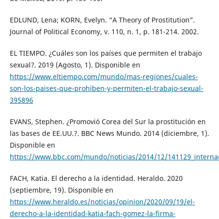
EDLUND, Lena; KORN, Evelyn. “A Theory of Prostitution”.
Journal of Political Economy, v. 110, n. 1, p. 181-214. 2002.
EL TIEMPO. ¿Cuáles son los países que permiten el trabajo
sexual?. 2019 (Agosto, 1). Disponible en
https://www.eltiempo.com/mundo/mas-regiones/cuales-
son-los-paises-que-prohiben-y-permiten-el-trabajo-sexual-
395896
EVANS, Stephen. ¿Promovió Corea del Sur la prostitución en
las bases de EE.UU.?. BBC News Mundo. 2014 (diciembre, 1).
Disponible en
https://www.bbc.com/mundo/noticias/2014/12/141129_inte
FACH, Katia. El derecho a la identidad. Heraldo. 2020
(septiembre, 19). Disponible en
https://www.heraldo.es/noticias/opinion/2020/09/19/el-
derecho-a-la-identidad-katia-fach-gomez-la-firma-