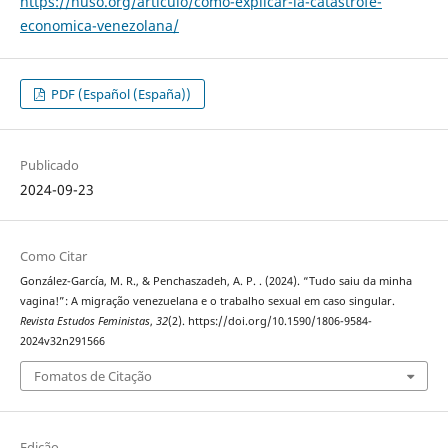
https://nuso.org/articulo/como-explicar-la-catastrofe-
economica-venezolana/
PDF (Español (España))
Publicado
2024-09-23
Como Citar
González-García, M. R., & Penchaszadeh, A. P. . (2024). “Tudo saiu da minha
vagina!”: A migração venezuelana e o trabalho sexual em caso singular.
Revista Estudos Feministas
,
32
(2). https://doi.org/10.1590/1806-9584-
2024v32n291566
Fomatos de Citação
Edição