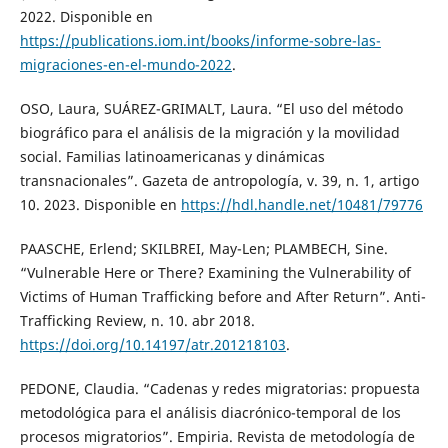
2022. Disponible en
https://publications.iom.int/books/informe-sobre-las-
migraciones-en-el-mundo-2022
.
OSO, Laura, SUÁREZ-GRIMALT, Laura. “El uso del método
biográfico para el análisis de la migración y la movilidad
social. Familias latinoamericanas y dinámicas
transnacionales”. Gazeta de antropología, v. 39, n. 1, artigo
10. 2023. Disponible en
https://hdl.handle.net/10481/79776
PAASCHE, Erlend; SKILBREI, May-Len; PLAMBECH, Sine.
“Vulnerable Here or There? Examining the Vulnerability of
Victims of Human Trafficking before and After Return”. Anti-
Trafficking Review, n. 10. abr 2018.
https://doi.org/10.14197/atr.201218103
.
PEDONE, Claudia. “Cadenas y redes migratorias: propuesta
metodológica para el análisis diacrónico-temporal de los
procesos migratorios”. Empiria. Revista de metodología de