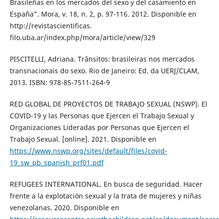
Brasileñas en los mercados del sexo y del casamiento en
España”. Mora, v. 18, n. 2, p. 97-116. 2012. Disponible en
http://revistascientificas.
filo.uba.ar/index.php/mora/article/view/329
PISCITELLI, Adriana. Trânsitos: brasileiras nos mercados
transnacionais do sexo. Rio de Janeiro: Ed. da UERJ/CLAM,
2013. ISBN: 978-85-7511-264-9
RED GLOBAL DE PROYECTOS DE TRABAJO SEXUAL (NSWP). El
COVID-19 y las Personas que Ejercen el Trabajo Sexual y
Organizaciones Lideradas por Personas que Ejercen el
Trabajo Sexual. [online]. 2021. Disponible en
https://www.nswp.org/sites/default/files/covid-
19_sw_pb_spanish_prf01.pdf
REFUGEES INTERNATIONAL. En busca de seguridad. Hacer
frente a la explotación sexual y la trata de mujeres y niñas
venezolanas. 2020. Disponible en