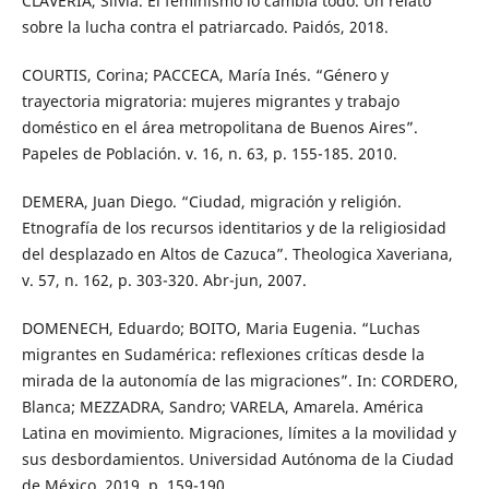
CLAVERIA, Silvia. El feminismo lo cambia todo. Un relato
sobre la lucha contra el patriarcado. Paidós, 2018.
COURTIS, Corina; PACCECA, María Inés. “Género y
trayectoria migratoria: mujeres migrantes y trabajo
doméstico en el área metropolitana de Buenos Aires”.
Papeles de Población. v. 16, n. 63, p. 155-185. 2010.
DEMERA, Juan Diego. “Ciudad, migración y religión.
Etnografía de los recursos identitarios y de la religiosidad
del desplazado en Altos de Cazuca”. Theologica Xaveriana,
v. 57, n. 162, p. 303-320. Abr-jun, 2007.
DOMENECH, Eduardo; BOITO, Maria Eugenia. “Luchas
migrantes en Sudamérica: reflexiones críticas desde la
mirada de la autonomía de las migraciones”. In: CORDERO,
Blanca; MEZZADRA, Sandro; VARELA, Amarela. América
Latina en movimiento. Migraciones, límites a la movilidad y
sus desbordamientos. Universidad Autónoma de la Ciudad
de México, 2019. p. 159-190.