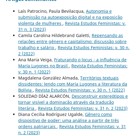
Laís Patrocino, Paula Bevilacqua,
Autonomia e
submissão na autoexposição digital e na exposição
violenta de mulheres
,
Revista Estudos Feministas: v.
31 n. 3 (2023)
Camila Carolina Hildebrand Galetti,
Repensando as
relações entre gênero e capitalismo: discussão sobre
trabalho e salário
,
Revista Estudos Feministas: v. 30 n.
2 (2022)
Ana Maria Veiga,
Fraturando o locus - a influência de
María Lugones no Brasil
,
Revista Estudos Feministas:
v. 30 n. 1 (2022)
Magdalena González Almada,
Territórios textuais
dissidentes: lendo com María Lugones a literatura da
Bolívia
,
Revista Estudos Feministas: v. 30 n. 1 (2022)
SOLEDAD DÍAZ ALARCÓN,
Desconstruir estereótipos e
tornar visível a dominação através da tradução
literária
,
Revista Estudos Feministas: v. 31 n. 2 (2023)
Diana Cecilia Rodríguez Ugalde,
Gênero como
dispositivo de poder: uma análise a partir de três
ordens patriarcais
,
Revista Estudos Feministas: v. 31
n. 2 (2023)