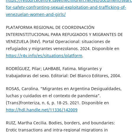
https://resourcecentre.savethechildren.net/es/document/sear
for-safety-confronting-sexual-exploitation-and-trafficking-of-
venezuelan-women-and-girls/
PLATAFORMA REGIONAL DE COORDINACIÓN
INTERINSTITUCIONAL PARA REFUGIADOS Y MIGRANTES DE
VENEZUELA (R4V). Portal Operacional: situaciones de
refugiados y migrantes venezolanos. 2024. Disponible en
https://r4v.info/es/situations/platform
.
RODRÍGUEZ, Pilar; LAHBABI, Fatima. Migrantes y
trabajadoras del sexo. Editorial: Del Blanco Editores, 2004.
ROSAS, Carolina. “Migrantes en Argentina Desigualdades,
luchas y cuidados en el contexto de pandemia”.
(Trans)fronteriza, n. 6, p. 18-25. 2021. Disponible en
http://hdl.handle.net/11336/142009
RUIZ, Martha Cecilia. Bodies, borders, and boundaries:
Erotic transactions and intra-regional migrations in