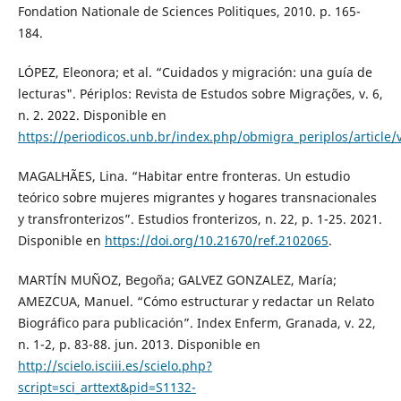
Fondation Nationale de Sciences Politiques, 2010. p. 165-
184.
LÓPEZ, Eleonora; et al. “Cuidados y migración: una guía de
lecturas". Périplos: Revista de Estudos sobre Migrações, v. 6,
n. 2. 2022. Disponible en
https://periodicos.unb.br/index.php/obmigra_periplos/article
MAGALHÃES, Lina. “Habitar entre fronteras. Un estudio
teórico sobre mujeres migrantes y hogares transnacionales
y transfronterizos”. Estudios fronterizos, n. 22, p. 1-25. 2021.
Disponible en
https://doi.org/10.21670/ref.2102065
.
MARTÍN MUÑOZ, Begoña; GALVEZ GONZALEZ, María;
AMEZCUA, Manuel. “Cómo estructurar y redactar un Relato
Biográfico para publicación”. Index Enferm, Granada, v. 22,
n. 1-2, p. 83-88. jun. 2013. Disponible en
http://scielo.isciii.es/scielo.php?
script=sci_arttext&pid=S1132-