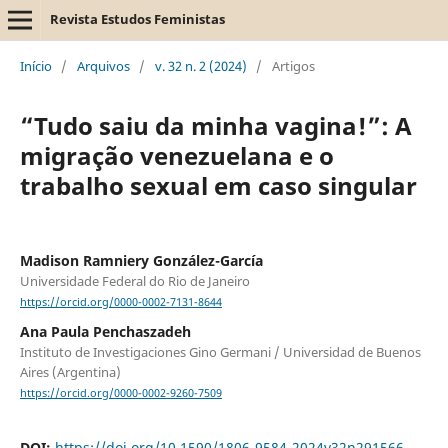
Revista Estudos Feministas
Início
/
Arquivos
/
v. 32 n. 2 (2024)
/
Artigos
“Tudo saiu da minha vagina!”: A
migração venezuelana e o
trabalho sexual em caso singular
Madison Ramniery González-García
Universidade Federal do Rio de Janeiro
https://orcid.org/0000-0002-7131-8644
Ana Paula Penchaszadeh
Instituto de Investigaciones Gino Germani / Universidad de Buenos
Aires (Argentina)
https://orcid.org/0000-0002-9260-7509
DOI:
https://doi.org/10.1590/1806-9584-2024v32n291566