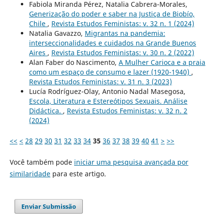
Fabiola Miranda Pérez, Natalia Cabrera-Morales,
Generização do poder e saber na Justiça de Biobío,
Chile
,
Revista Estudos Feministas: v. 32 n. 1 (2024)
Natalia Gavazzo,
Migrantas na pandemia:
interseccionalidades e cuidados na Grande Buenos
Aires
,
Revista Estudos Feministas: v. 30 n. 2 (2022)
Alan Faber do Nascimento,
A Mulher Carioca e a praia
como um espaço de consumo e lazer (1920-1940)
,
Revista Estudos Feministas: v. 31 n. 3 (2023)
Lucía Rodríguez-Olay, Antonio Nadal Masegosa,
Escola, Literatura e Estereótipos Sexuais. Análise
Didáctica.
,
Revista Estudos Feministas: v. 32 n. 2
(2024)
<<
<
28
29
30
31
32
33
34
35
36
37
38
39
40
41
>
>>
Você também pode
iniciar uma pesquisa avançada por
similaridade
para este artigo.
Enviar Submissão