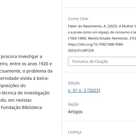
Como Citar
Faber do Nascimento, A. (2023). A Mulher 
e a praia como um espaço de consumo e la
(1920-1940).
Revista Estudos Feministas
,
31
(3
https://doi.org/10.1590/1806-9584-
2023v31n387236
 procura investigar a
Fomatos de Citação
eiro, entre os anos 1920 e
cisamente, o problema da
ernidade vivida à beira-
Edição
mposições do
v. 31 n. 3 (2023)
 técnica de investigação
do, em revistas
Seção
 Fundação Biblioteca
Artigos
Licença