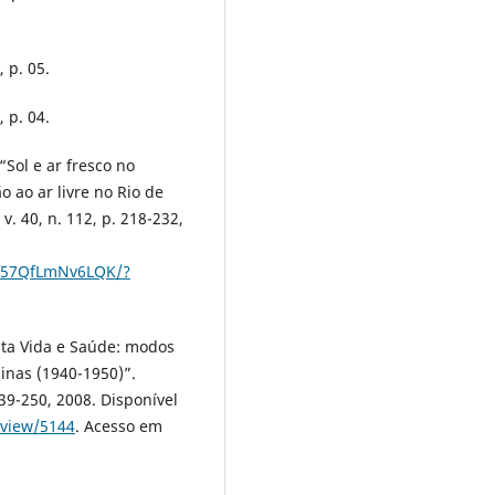
 p. 05.
 p. 04.
Sol e ar fresco no
 ao ar livre no Rio de
. 40, n. 112, p. 218-232,
mf57QfLmNv6LQK/?
ta Vida e Saúde: modos
inas (1940-1950)”.
 239-250, 2008. Disponível
e/view/5144
. Acesso em