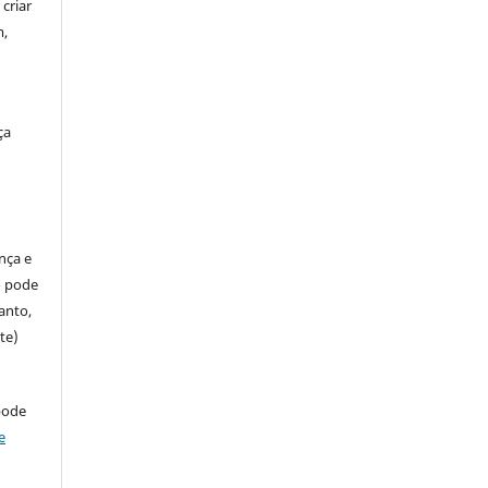
criar
m,
ça
ença e
so pode
anto,
te)
pode
e