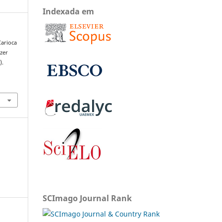
Indexada em
Carioca
zer
).
SCImago Journal Rank