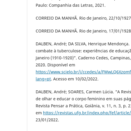
Paulo: Companhia das Letras, 2021.
CORREIO DA MANHÃ. Rio de Janeiro, 22/10/1927,
CORREIO DA MANHÃ. Rio de Janeiro, 17/01/1928,
DALBEN, André; DA SILVA, Henrique Mendonça. “
combate à tuberculose: experiências de educação
Janeiro (1910-1920)”. Caderno Cedes, Campinas, v
2020. Disponível em
https://www.scielo.br/j/ccedes/a/FWwLQ6Xzq
lang=pt
. Acesso em 10/02/2022.
DALBEN, André; SOARES, Carmen Lúcia. “A Revis
de olhar e educar o corpo feminino em suas pág
Revista Pensar a Prática, Goiânia, v. 11, n. 3, p.
em
https://revistas.ufg.br/index.php/fef/articl
23/01/2022.