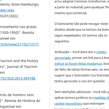
e/ou adaptar (remixar, transformar, e 
vimento, Novo Hamburgo,
a partir do material) para qualquer fi
www.reda
mesmo que comercial.
16/01/2022.
O licenciante não pode revogar estes
onzeamento nas praias
direitos desde que os termos da licen
 (1920-1950)”. Revista
sejam respeitados. Os termos são os
ponível em
seguintes:
rticle/view/21192/13777
.
Atribuição – Você deve dar o
crédito
apropriado
, prover um link para a lic
Tourism and the history
indicar se foram feitas mudanças
. Is
ro”. Journal of Tourism
ser feito de várias formas sem, no ent
 em
sugerir que o licenciador (ou licencian
1755182X.2014.969788
.
tenha aprovado o uso em questão.
Sem restrições adicionais - Você não 
atrás de homens sem
aplicar termos jurídicos ou
medidas d
)”. Revista de História do
caráter tecnológico
que restrinjam
 Disponível em