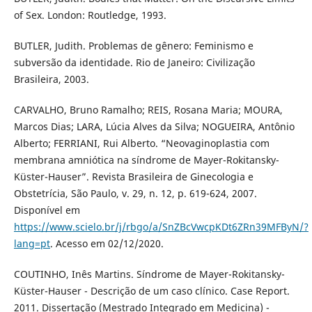
of Sex. London: Routledge, 1993.
BUTLER, Judith. Problemas de gênero: Feminismo e
subversão da identidade. Rio de Janeiro: Civilização
Brasileira, 2003.
CARVALHO, Bruno Ramalho; REIS, Rosana Maria; MOURA,
Marcos Dias; LARA, Lúcia Alves da Silva; NOGUEIRA, Antônio
Alberto; FERRIANI, Rui Alberto. “Neovaginoplastia com
membrana amniótica na síndrome de Mayer-Rokitansky-
Küster-Hauser”. Revista Brasileira de Ginecologia e
Obstetrícia, São Paulo, v. 29, n. 12, p. 619-624, 2007.
Disponível em
https://www.scielo.br/j/rbgo/a/SnZBcVwcpKDt6ZRn39MFByN/?
lang=pt
. Acesso em 02/12/2020.
COUTINHO, Inês Martins. Síndrome de Mayer-Rokitansky-
Küster-Hauser - Descrição de um caso clínico. Case Report.
2011. Dissertação (Mestrado Integrado em Medicina) -