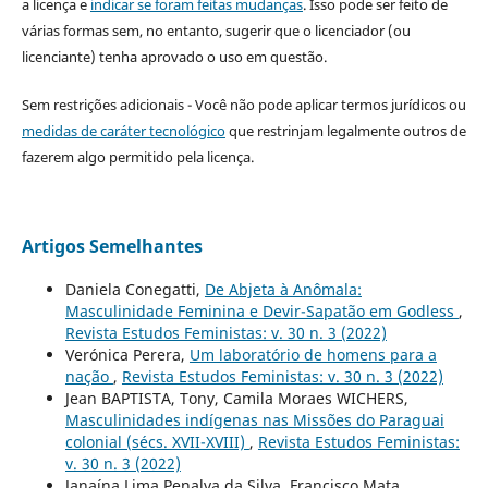
a licença e
indicar se foram feitas mudanças
. Isso pode ser feito de
várias formas sem, no entanto, sugerir que o licenciador (ou
licenciante) tenha aprovado o uso em questão.
Sem restrições adicionais - Você não pode aplicar termos jurídicos ou
medidas de caráter tecnológico
que restrinjam legalmente outros de
fazerem algo permitido pela licença.
Artigos Semelhantes
Daniela Conegatti,
De Abjeta à Anômala:
Masculinidade Feminina e Devir-Sapatão em Godless
,
Revista Estudos Feministas: v. 30 n. 3 (2022)
Verónica Perera,
Um laboratório de homens para a
nação
,
Revista Estudos Feministas: v. 30 n. 3 (2022)
Jean BAPTISTA, Tony, Camila Moraes WICHERS,
Masculinidades indígenas nas Missões do Paraguai
colonial (sécs. XVII-XVIII)
,
Revista Estudos Feministas:
v. 30 n. 3 (2022)
Janaína Lima Penalva da Silva, Francisco Mata