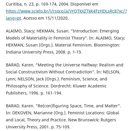
Curitiba, n. 23, p. 169-174, 2004. Disponível em
https://www.scielo.br/j/rsocp/a/yYQTkXZTkK4FzHDLsRc87xc/?
lang=pt
. Acesso em 15/11/2020.
ALAIMO, Stacy; HEKMAN, Susan. “Introduction: Emerging
Models of Materiality in Feminist Theory”. In: ALAIMO, Stacy;
HEKMAN, Susan (Orgs.). Material Feminism. Bloomington:
Indiana University Press, 2008. p. 1-19.
BARAD, Karen. “Meeting the Universe Halfway: Realism and
Social Constructivism Without Contradiction”. In: NELSON,
Lynn; NELSON, Jack (Orgs.). Feminism, Science, and
Philosophy of Science. Dordrecht: Kluwer Academic
Publishers, 1996. p. 161-194.
BARAD, Karen. “Re(con)figuring Space, Time, and Matter”.
In: DEKOVEN, Marianne (Org.). Feminist Locations: Global
and Local, Theory and Practice. New Brunswick: Rutgers
University Press, 2001. p. 75-109.