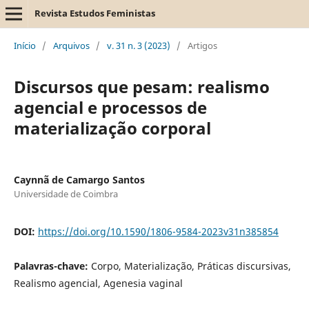
Revista Estudos Feministas
Início
/
Arquivos
/
v. 31 n. 3 (2023)
/
Artigos
Discursos que pesam: realismo
agencial e processos de
materialização corporal
Caynnã de Camargo Santos
Universidade de Coimbra
DOI:
https://doi.org/10.1590/1806-9584-2023v31n385854
Palavras-chave:
Corpo, Materialização, Práticas discursivas,
Realismo agencial, Agenesia vaginal