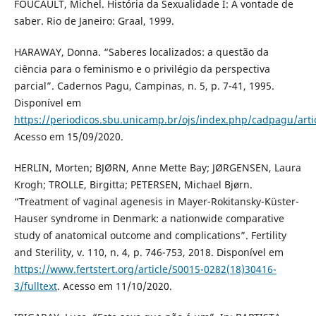
FOUCAULT, Michel. História da Sexualidade I: A vontade de
saber. Rio de Janeiro: Graal, 1999.
HARAWAY, Donna. “Saberes localizados: a questão da
ciência para o feminismo e o privilégio da perspectiva
parcial”. Cadernos Pagu, Campinas, n. 5, p. 7-41, 1995.
Disponível em
https://periodicos.sbu.unicamp.br/ojs/index.php/cadpagu/arti
Acesso em 15/09/2020.
HERLIN, Morten; BJØRN, Anne Mette Bay; JØRGENSEN, Laura
Krogh; TROLLE, Birgitta; PETERSEN, Michael Bjørn.
“Treatment of vaginal agenesis in Mayer-Rokitansky-Küster-
Hauser syndrome in Denmark: a nationwide comparative
study of anatomical outcome and complications”. Fertility
and Sterility, v. 110, n. 4, p. 746-753, 2018. Disponível em
https://www.fertstert.org/article/S0015-0282(18)30416-
3/fulltext
. Acesso em 11/10/2020.