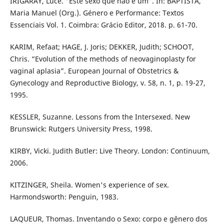
IRIGARAY, Luce. “Este sexo que não é um”. In: BAPTISTA,
Maria Manuel (Org.). Género e Performance: Textos
Essenciais Vol. 1. Coimbra: Grácio Editor, 2018. p. 61-70.
KARIM, Refaat; HAGE, J. Joris; DEKKER, Judith; SCHOOT,
Chris. “Evolution of the methods of neovaginoplasty for
vaginal aplasia”. European Journal of Obstetrics &
Gynecology and Reproductive Biology, v. 58, n. 1, p. 19-27,
1995.
KESSLER, Suzanne. Lessons from the Intersexed. New
Brunswick: Rutgers University Press, 1998.
KIRBY, Vicki. Judith Butler: Live Theory. London: Continuum,
2006.
KITZINGER, Sheila. Women's experience of sex.
Harmondsworth: Penguin, 1983.
LAQUEUR, Thomas. Inventando o Sexo: corpo e gênero dos