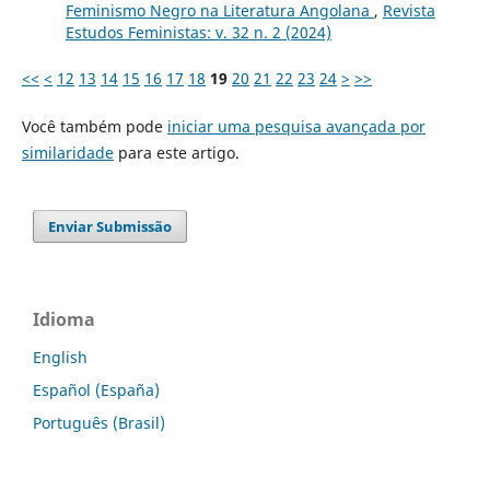
Feminismo Negro na Literatura Angolana
,
Revista
Estudos Feministas: v. 32 n. 2 (2024)
<<
<
12
13
14
15
16
17
18
19
20
21
22
23
24
>
>>
Você também pode
iniciar uma pesquisa avançada por
similaridade
para este artigo.
Enviar Submissão
Idioma
English
Español (España)
Português (Brasil)