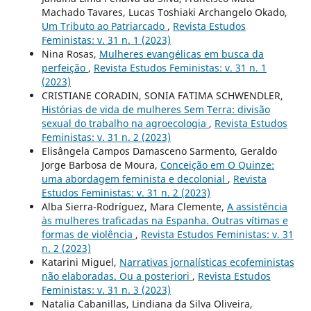
Machado Tavares, Lucas Toshiaki Archangelo Okado,
Um Tributo ao Patriarcado
,
Revista Estudos
Feministas: v. 31 n. 1 (2023)
Nina Rosas,
Mulheres evangélicas em busca da
perfeição
,
Revista Estudos Feministas: v. 31 n. 1
(2023)
CRISTIANE CORADIN, SONIA FATIMA SCHWENDLER,
Histórias de vida de mulheres Sem Terra: divisão
sexual do trabalho na agroecologia
,
Revista Estudos
Feministas: v. 31 n. 2 (2023)
Elisângela Campos Damasceno Sarmento, Geraldo
Jorge Barbosa de Moura,
Conceição em O Quinze:
uma abordagem feminista e decolonial
,
Revista
Estudos Feministas: v. 31 n. 2 (2023)
Alba Sierra-Rodríguez, Mara Clemente,
A assistência
às mulheres traficadas na Espanha. Outras vítimas e
formas de violência
,
Revista Estudos Feministas: v. 31
n. 2 (2023)
Katarini Miguel,
Narrativas jornalísticas ecofeministas
não elaboradas. Ou a posteriori
,
Revista Estudos
Feministas: v. 31 n. 3 (2023)
Natalia Cabanillas, Lindiana da Silva Oliveira,