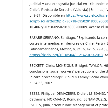
judicial?: Una etnografía judicial en Tribunales 
Chile”. Revista de Derecho (Valdivia) [En línea]. Va
p. 9-27. Disponible en
https://www.scielo.cl/sci
script=sci_arttext&pid=S0718-095020180002000
10.4067/S0718-09502018000200009. Acceso el 0
BASABE-SERRANO, Santiago. “Explicando la corru
cortes intermedias e inferiores de Chile, Perú y 
Latinoamericanos, México, v. 21, n. 42, p. 79-108
https://dx.doi.org/10.18504/PL2142-079-2013
. A
BECKETT, Chris; MCKEIGUE, Bridget; TAYLOR, Hil
conclusions: social workers’ perceptions of the
in care proceedings”. Child & Family Social Work,
p. 54-63, 2007.
BEZES, Philippe, DEMAZIERE, Didier, LE BIANIC
Catherine, NORMAND, Romuald, BENAMOUZIG, Da
EVETTS, Julia. “New Public Management et profes