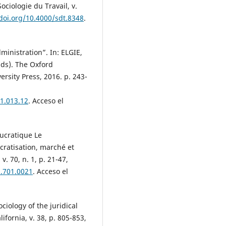
ciologie du Travail, v.
/doi.org/10.4000/sdt.8348
.
ministration”. In: ELGIE,
ds). The Oxford
ersity Press, 2016. p. 243-
1.013.12
. Acceso el
ucratique Le
ratisation, marché et
v. 70, n. 1, p. 21-47,
p.701.0021
. Acceso el
ciology of the juridical
ifornia, v. 38, p. 805-853,