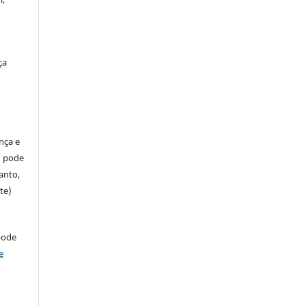
ça
ença e
so pode
anto,
te)
pode
e