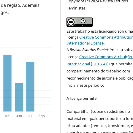
Copyright (c) 2024 Revista Estudos
a da região. Ademais,
Feministas
rgos.
Este trabalho está licenciado sob um
licença
Creative Commons Attribution
International License
.
A
Revista Estudos Feministas
está sob 
licença
Creative Commons Atribuição 
Internacional (CC BY 4.0)
que permite
compartilhamento do trabalho com
reconhecimento de autoria e publica
inicial neste periódico.
A licença permite:
Compartilhar (copiar e redistribuir o
material em qualquer suporte ou for
e/ou adaptar (remixar, transformar, e 
a partir do material) para qualquer fi