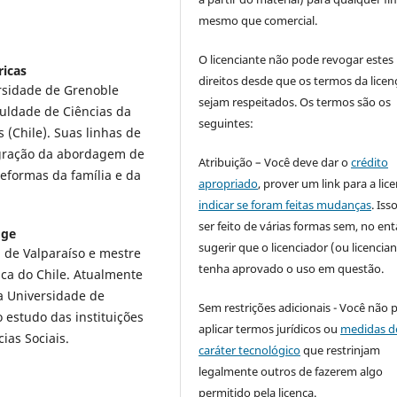
mesmo que comercial.
O licenciante não pode revogar estes
ricas
direitos desde que os termos da licen
ersidade de Grenoble
sejam respeitados. Os termos são os
uldade de Ciências da
seguintes:
 (Chile). Suas linhas de
tegração da abordagem de
Atribuição – Você deve dar o
crédito
reformas da família e da
apropriado
, prover um link para a lic
indicar se foram feitas mudanças
. Is
ser feito de várias formas sem, no ent
dge
sugerir que o licenciador (ou licencian
a de Valparaíso e mestre
tenha aprovado o uso em questão.
ica do Chile. Atualmente
a Universidade de
Sem restrições adicionais - Você não 
 estudo das instituições
aplicar termos jurídicos ou
medidas d
ias Sociais.
caráter tecnológico
que restrinjam
legalmente outros de fazerem algo
permitido pela licença.