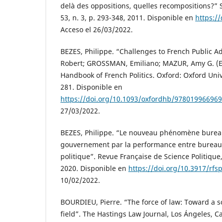
delà des oppositions, quelles recompositions?” So
53, n. 3, p. 293-348, 2011. Disponible en
https:/
Acceso el 26/03/2022.
BEZES, Philippe. “Challenges to French Public Ad
Robert; GROSSMAN, Emiliano; MAZUR, Amy G. (E
Handbook of French Politics. Oxford: Oxford Univ
281. Disponible en
https://doi.org/10.1093/oxfordhb/978019966969
27/03/2022.
BEZES, Philippe. “Le nouveau phénomène burea
gouvernement par la performance entre bureauc
politique”. Revue Française de Science Politique, 
2020. Disponible en
https://doi.org/10.3917/rfs
10/02/2022.
BOURDIEU, Pierre. “The force of law: Toward a so
field”. The Hastings Law Journal, Los Ángeles, Cal