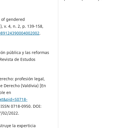
y of gendered
v. 4, n. 2, p. 139-158,
/089124390004002002
.
ón pública y las reformas
 Revista de Estudos
recho: profesión legal,
de Derecho (Valdivia) [En
ible en
text&pid=S0718-
. ISSN 0718-0950. DOI:
7/02/2022.
ruye la experticia