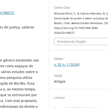
Como Citar
2n186572
Miranda Pérez, F., & Cabrera-Morales, N. (
Generização do poder e saber na Justiça d
Biobío, Chile.
Revista Estudos Feministas
,
32
s de justiça, salários
https://doi.org/10.1590/1806-9584-
2024v32n186572
Fomatos de Citação
Edição
e gênero existentes nas
v. 32 n. 1 (2024)
ente como espaços de
 vários estudos sobre o
Seção
ssa pesquisa utiliza
Artigos
egião de Bío-Bío. Essa
sa e, ao mesmo tempo,
 que se estruturam por
Licença
a. Com este propósito,
fissionais do direito e