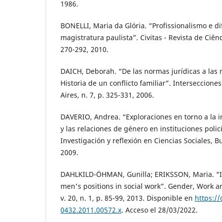
1986.
BONELLI, Maria da Glória. “Profissionalismo e d
magistratura paulista”. Civitas - Revista de Ciênci
270-292, 2010.
DAICH, Deborah. “De las normas jurídicas a las r
Historia de un conflicto familiar”. Interseccion
Aires, n. 7, p. 325-331, 2006.
DAVERIO, Andrea. “Exploraciones en torno a la i
y las relaciones de género en instituciones polici
Investigación y reflexión en Ciencias Sociales, Bu
2009.
DAHLKILD-ÖHMAN, Gunilla; ERIKSSON, Maria. “I
men's positions in social work”. Gender, Work a
v. 20, n. 1, p. 85-99, 2013. Disponible en
https://
0432.2011.00572.x
. Acceso el 28/03/2022.