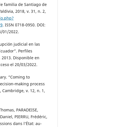
de familia de Santiago de
ldivia, 2018, v. 31, n. 2,
elo.php?
09
. ISSN 0718-0950. DOI:
4/01/2022.
pción judicial en las
Ecuador”. Perfiles
, 2013. Disponible en
cceso el 20/03/2022.
ary. “Coming to
 decision‐making process
 Cambridge, v. 12, n. 1,
, Thomas, PARADEISE,
niel, PIERRU, Frédéric,
sions dans l’État: au-