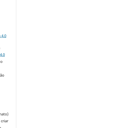
a
 4.0
a
4.0
 o
ção
mato)
criar
m,