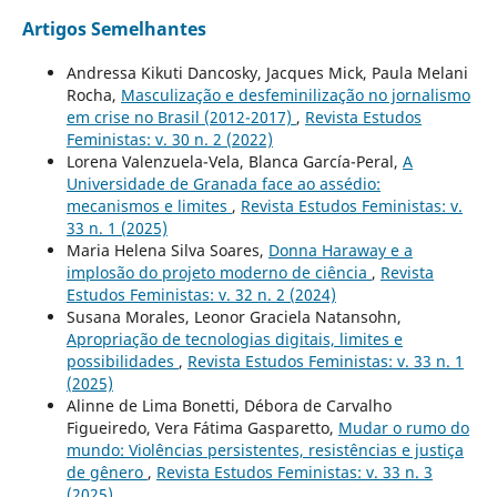
Artigos Semelhantes
Andressa Kikuti Dancosky, Jacques Mick, Paula Melani
Rocha,
Masculização e desfeminilização no jornalismo
em crise no Brasil (2012-2017)
,
Revista Estudos
Feministas: v. 30 n. 2 (2022)
Lorena Valenzuela-Vela, Blanca García-Peral,
A
Universidade de Granada face ao assédio:
mecanismos e limites
,
Revista Estudos Feministas: v.
33 n. 1 (2025)
Maria Helena Silva Soares,
Donna Haraway e a
implosão do projeto moderno de ciência
,
Revista
Estudos Feministas: v. 32 n. 2 (2024)
Susana Morales, Leonor Graciela Natansohn,
Apropriação de tecnologias digitais, limites e
possibilidades
,
Revista Estudos Feministas: v. 33 n. 1
(2025)
Alinne de Lima Bonetti, Débora de Carvalho
Figueiredo, Vera Fátima Gasparetto,
Mudar o rumo do
mundo: Violências persistentes, resistências e justiça
de gênero
,
Revista Estudos Feministas: v. 33 n. 3
(2025)