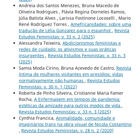
Andreia dos Santos Menezes, Bruna Macedo de
Oliveira Rodrigues , Flávia Regina Dorneles Ramos,
Júlia Batista Alves , Larissa Fostinone Locoselli , Mario
René Rodríguez Torres ,
Amefricanidades: sobre uma
tradução de Lélia Gonzalez para o espanhol
,
Revista
Estudos Feministas: v. 33 n. 2 (2025)
Alessandra Teixeira,
Abolicionismos feministas e
redes de cuidado: os ativismos e suas práticas
insurgentes
,
Revista Estudos Feministas: v. 33 n. 3
(2025)
Samia Moda Cirino, Bruna Azevedo de Castro,
Revista
íntima de mulheres visitantes em presídios: vidas
normativamente não humanas
,
Revista Estudos
Feministas: v. 30 n. 1 (2022)
Roberta de Pinho Silveira, Cristianne Maria Famer
Rocha,
A Enfermagem em tempos de pandemia:
estéticas da amizade para outros modos de vida
,
Revista Estudos Feministas: v. 33 n. 3 (2025)
Cynthia Francica,
Animalidade, comunidade e
imaginários trans na obra visual de Nicola Costantino
,
Revista Estudos Feministas: v. 28 n. 2 (2020)