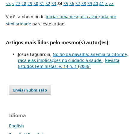
<<
<
27
28
29
30
31
32
33
34
35
36
37
38
39
40
41
>
>>
Você também pode
iniciar uma pesquisa avançada por
similaridade
para este artigo.
Artigos mais lidos pelo mesmo(s) autor(es)
Josué Laguardia,
No fio da navalha: anemia falciforme,
raça e as implicações no cuidado à saúde
,
Revista
Estudos Feministas: v. 14 n. 1 (2006)
Enviar Submissão
Idioma
English