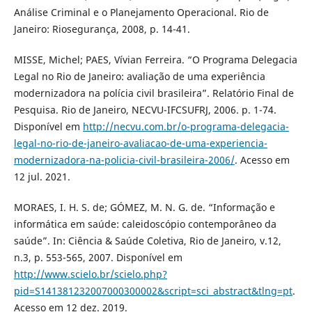
Análise Criminal e o Planejamento Operacional. Rio de
Janeiro: Riosegurança, 2008, p. 14-41.
MISSE, Michel; PAES, Vívian Ferreira. “O Programa Delegacia
Legal no Rio de Janeiro: avaliação de uma experiência
modernizadora na polícia civil brasileira”. Relatório Final de
Pesquisa. Rio de Janeiro, NECVU-IFCSUFRJ, 2006. p. 1-74.
Disponível em
http://necvu.com.br/o-programa-delegacia-
legal-no-rio-de-janeiro-avaliacao-de-uma-experiencia-
modernizadora-na-policia-civil-brasileira-2006/
. Acesso em
12 jul. 2021.
MORAES, I. H. S. de; GÓMEZ, M. N. G. de. “Informação e
informática em saúde: caleidoscópio contemporâneo da
saúde”. In: Ciência & Saúde Coletiva, Rio de Janeiro, v.12,
n.3, p. 553-565, 2007. Disponível em
http://www.scielo.br/scielo.php?
pid=S141381232007000300002&script=sci_abstract&tlng=pt
.
Acesso em 12 dez. 2019.