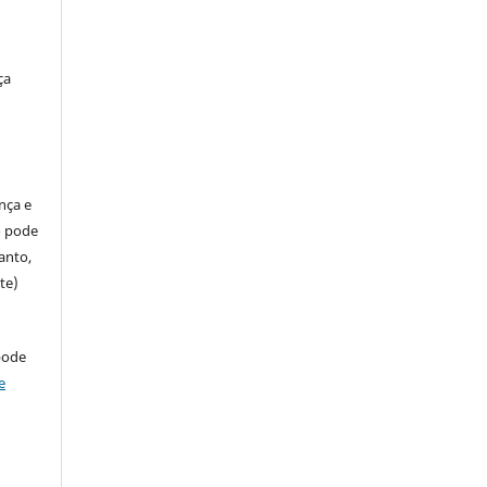
ça
ença e
so pode
anto,
te)
pode
e