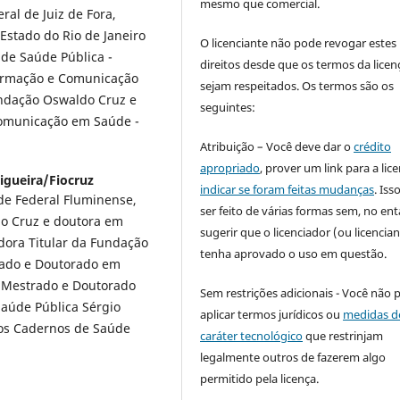
mesmo que comercial.
al de Juiz de Fora,
Estado do Rio de Janeiro
O licenciante não pode revogar estes
 de Saúde Pública -
direitos desde que os termos da licen
formação e Comunicação
sejam respeitados. Os termos são os
undação Oswaldo Cruz e
seguintes:
Comunicação em Saúde -
Atribuição – Você deve dar o
crédito
apropriado
, prover um link para a lic
igueira/Fiocruz
indicar se foram feitas mudanças
. Is
de Federal Fluminense,
ser feito de várias formas sem, no ent
o Cruz e doutora em
sugerir que o licenciador (ou licencian
dora Titular da Fundação
tenha aprovado o uso em questão.
rado e Doutorado em
 Mestrado e Doutorado
Sem restrições adicionais - Você não 
Saúde Pública Sérgio
aplicar termos jurídicos ou
medidas d
 nos Cadernos de Saúde
caráter tecnológico
que restrinjam
legalmente outros de fazerem algo
permitido pela licença.