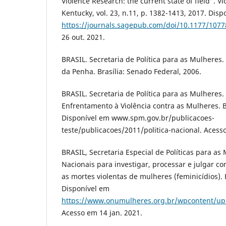
Violence Research: the current state of field”. 
Kentucky, vol. 23, n.11, p. 1382-1413, 2017. Dis
https://journals.sagepub.com/doi/10.1177/107
26 out. 2021.
BRASIL. Secretaria de Política para as Mulheres. 
da Penha. Brasília: Senado Federal, 2006.
BRASIL. Secretaria de Política para as Mulheres. 
Enfrentamento à Violência contra as Mulheres. B
Disponível em www.spm.gov.br/publicacoes-
teste/publicacoes/2011/politica-nacional. Acesso
BRASIL, Secretaria Especial de Políticas para as 
Nacionais para investigar, processar e julgar c
as mortes violentas de mulheres (feminicídios). 
Disponível em
https://www.onumulheres.org.br/wpcontent/uplo
Acesso em 14 jan. 2021.