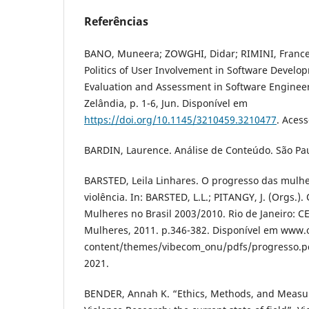
Referências
BANO, Muneera; ZOWGHI, Didar; RIMINI, France
Politics of User Involvement in Software Develo
Evaluation and Assessment in Software Engineer
Zelândia, p. 1-6, Jun. Disponível em
https://doi.org/10.1145/3210459.3210477
. Acess
BARDIN, Laurence. Análise de Conteúdo. São Pau
BARSTED, Leila Linhares. O progresso das mulh
violência. In: BARSTED, L.L.; PITANGY, J. (Orgs.)
Mulheres no Brasil 2003/2010. Rio de Janeiro: CE
Mulheres, 2011. p.346-382. Disponível em www
content/themes/vibecom_onu/pdfs/progresso.pd
2021.
BENDER, Annah K. “Ethics, Methods, and Measur