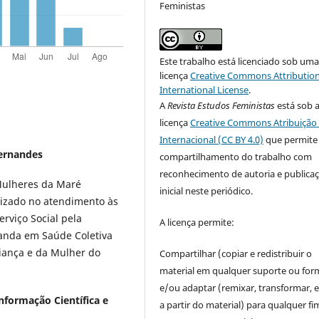
Feministas
Este trabalho está licenciado sob um
licença
Creative Commons Attribution
International License
.
A
Revista Estudos Feministas
está sob 
licença
Creative Commons Atribuição 
Internacional (CC BY 4.0)
que permite
Fernandes
compartilhamento do trabalho com
reconhecimento de autoria e publica
 Mulheres da Maré
inicial neste periódico.
lizado no atendimento às
rviço Social pela
A licença permite:
randa em Saúde Coletiva
iança e da Mulher do
Compartilhar (copiar e redistribuir o
material em qualquer suporte ou for
e/ou adaptar (remixar, transformar, e 
nformação Científica e
a partir do material) para qualquer fi