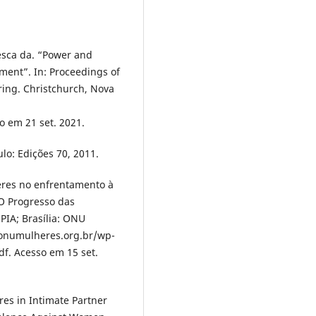
sca da. “Power and
pment”. In: Proceedings of
ing. Christchurch, Nova
o em 21 set. 2021.
lo: Edições 70, 2011.
eres no enfrentamento à
. O Progresso das
PIA; Brasília: ONU
.onumulheres.org.br/wp-
f. Acesso em 15 set.
es in Intimate Partner