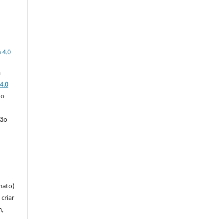
a
 4.0
a
4.0
 o
ção
mato)
criar
m,