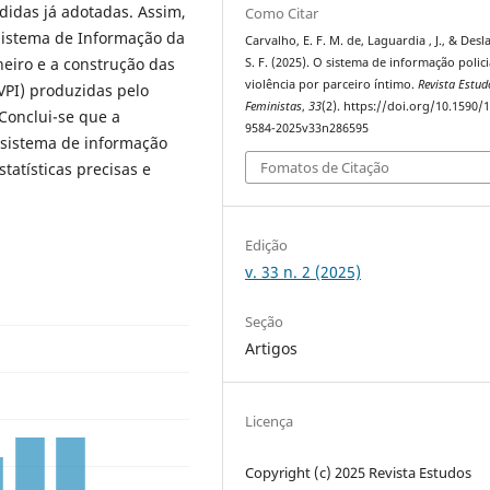
didas já adotadas. Assim,
Como Citar
 Sistema de Informação da
Carvalho, E. F. M. de, Laguardia , J., & Desl
aneiro e a construção das
S. F. (2025). O sistema de informação polici
violência por parceiro íntimo.
Revista Estud
(VPI) produzidas pelo
Feministas
,
33
(2). https://doi.org/10.1590/
Conclui-se que a
9584-2025v33n286595
 sistema de informação
Fomatos de Citação
statísticas precisas e
Edição
v. 33 n. 2 (2025)
Seção
Artigos
Licença
Copyright (c) 2025 Revista Estudos