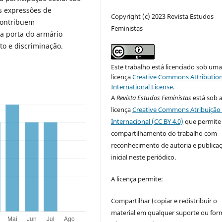
s expressões de
Copyright (c) 2023 Revista Estudos
contribuem
Feministas
a porta do armário
o e discriminação.
Este trabalho está licenciado sob um
licença
Creative Commons Attribution
International License
.
A
Revista Estudos Feministas
está sob 
licença
Creative Commons Atribuição 
Internacional (CC BY 4.0)
que permite
compartilhamento do trabalho com
reconhecimento de autoria e publica
inicial neste periódico.
A licença permite:
Compartilhar (copiar e redistribuir o
material em qualquer suporte ou for