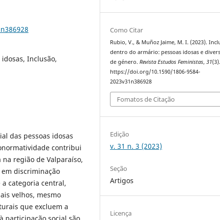
1n386928
Como Citar
Rubio, V., & Muñoz Jaime, M. I. (2023). Inc
dentro do armário: pessoas idosas e diver
idosas, Inclusão,
de género.
Revista Estudos Feministas
,
31
(3)
https://doi.org/10.1590/1806-9584-
2023v31n386928
Fomatos de Citação
Edição
ial das pessoas idosas
v. 31 n. 3 (2023)
onormatividade contribui
a na região de Valparaíso,
Seção
e em discriminação
Artigos
a categoria central,
mais velhos, mesmo
turais que excluem a
Licença
à participação social são