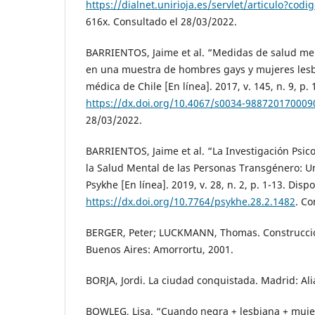
https://dialnet.unirioja.es/servlet/articulo?cod
616x. Consultado el 28/03/2022.
BARRIENTOS, Jaime et al. “Medidas de salud men
en una muestra de hombres gays y mujeres lesbi
médica de Chile [En línea]. 2017, v. 145, n. 9, p
https://dx.doi.org/10.4067/s0034-98872017000
28/03/2022.
BARRIENTOS, Jaime et al. “La Investigación Psico
la Salud Mental de las Personas Transgénero: U
Psykhe [En línea]. 2019, v. 28, n. 2, p. 1-13. Disp
https://dx.doi.org/10.7764/psykhe.28.2.1482
. Co
BERGER, Peter; LUCKMANN, Thomas. Construcción
Buenos Aires: Amorrortu, 2001.
BORJA, Jordi. La ciudad conquistada. Madrid: Alia
BOWLEG, Lisa. “Cuando negra + lesbiana + mujer