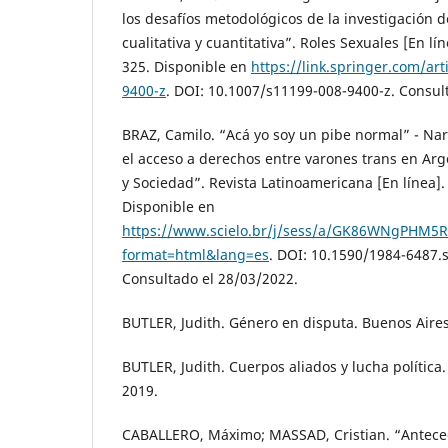
los desafíos metodológicos de la investigación d
cualitativa y cuantitativa”. Roles Sexuales [En lín
325. Disponible en
https://link.springer.com/ar
9400-z
. DOI: 10.1007/s11199-008-9400-z. Consul
BRAZ, Camilo. “Acá yo soy un pibe normal” - Nar
el acceso a derechos entre varones trans en Arg
y Sociedad”. Revista Latinoamericana [En línea]. 
Disponible en
https://www.scielo.br/j/sess/a/GK86WNgPHM5
format=html&lang=es
. DOI: 10.1590/1984-6487.s
Consultado el 28/03/2022.
BUTLER, Judith. Género en disputa. Buenos Aires
BUTLER, Judith. Cuerpos aliados y lucha política.
2019.
CABALLERO, Máximo; MASSAD, Cristian. “Anteced