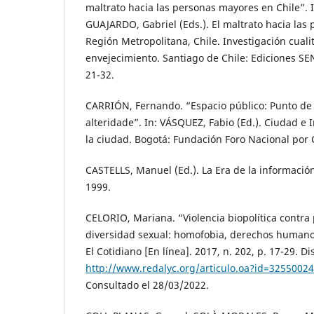
maltrato hacia las personas mayores en Chile”.
GUAJARDO, Gabriel (Eds.). El maltrato hacia las
Región Metropolitana, Chile. Investigación cualit
envejecimiento. Santiago de Chile: Ediciones S
21-32.
CARRIÓN, Fernando. “Espacio público: Punto de 
alteridade”. In: VÁSQUEZ, Fabio (Ed.). Ciudad e I
la ciudad. Bogotá: Fundación Foro Nacional por 
CASTELLS, Manuel (Ed.). La Era de la información
1999.
CELORIO, Mariana. “Violencia biopolítica contra
diversidad sexual: homofobia, derechos humanos
El Cotidiano [En línea]. 2017, n. 202, p. 17-29. D
http://www.redalyc.org/articulo.oa?id=3255002
Consultado el 28/03/2022.