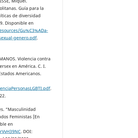
SSÉ, Miquel.
olitanas. Guía para la
íticas de diversidad
9. Disponible en
s/resources/Gu%C3%ADa-
sexual-genero.pdf
.
NOS. Violencia contra
ersex en América. C. I.
Estados Americanos.
lenciaPersonasLGBTI.pdf
.
22.
s. “Masculinidad
udos Feministas [En
ible en
5GrVvH39NC
. DOI: