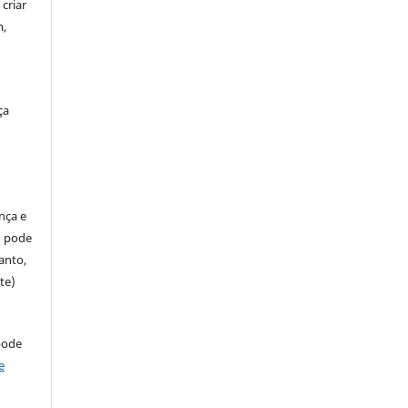
criar
m,
ça
ença e
so pode
anto,
te)
pode
e