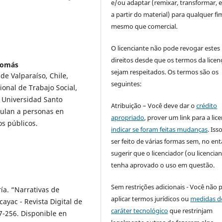
e/ou adaptar (remixar, transformar, e 
a partir do material) para qualquer fi
mesmo que comercial.
O licenciante não pode revogar estes
direitos desde que os termos da licen
Tomás
sejam respeitados. Os termos são os
de Valparaíso, Chile,
seguintes:
onal de Trabajo Social,
, Universidad Santo
Atribuição – Você deve dar o
crédito
culan a personas en
apropriado
, prover um link para a lic
os públicos.
indicar se foram feitas mudanças
. Is
ser feito de várias formas sem, no ent
sugerir que o licenciador (ou licencian
tenha aprovado o uso em questão.
Sem restrições adicionais - Você não 
a. “Narrativas de
aplicar termos jurídicos ou
medidas d
ayac - Revista Digital de
caráter tecnológico
que restrinjam
227-256. Disponible en