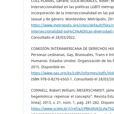
COLL-PLANAS, Gerard; SOLÀ-MORALES, Roser; MI
Interseccionalidad en las políticas LGBTI metrop
incorporación de la interseccionalidad en las pol
sexual y de género. Montevideo: Metrópolis. 201
https://www.metropolis.org/sites/default/file
interseccionalidad-pol%C3%ADticas-diversidad-
Consultado el 28/03/2022.
COMISIÓN INTERAMERICANA DE DERECHOS HUMA
Personas Lesbianas, Gay, Bisexuales, Trans e Int
Humanos. Estados Unidos: Organización de los 
2015. Disponible en
https://www.oas.org/es/cidh/informes/pdfs/Vio
ISBN 978-0-8270-6503-1. Consultado el 28/03/20
CONNELL, Robert William; MESERSCHMIDT, Jame
hegemónica: repensar el concepto”. Revista Est
línea]. 2013, v. 21, núm. 1, pág. 241-282. Dispon
https://www.scielo.br/j/ref/a/cPBKdXV63LVw7