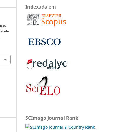
Indexada em
lusão
sidade
.
SCImago Journal Rank