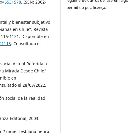
legalmente outros de fazerem algo
igo=6531578
. ISSN: 2362-
permitido pela licença.
tal y bienestar subjetivo
anas en Chile”. Revista
. 1115-1121. Disponible en
901115
. Consultado el
social Actual Referida a
na Mirada Desde Chile”.
onible en
nsultado el 28/03/2022.
 social de la realidad.
nza Editorial, 2003.
 ? mujer lesbiana negra: