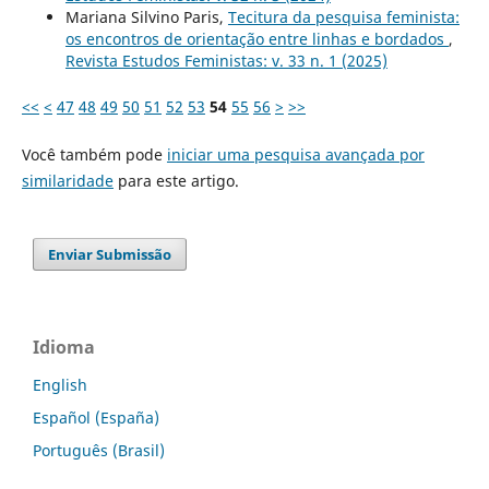
Mariana Silvino Paris,
Tecitura da pesquisa feminista:
os encontros de orientação entre linhas e bordados
,
Revista Estudos Feministas: v. 33 n. 1 (2025)
<<
<
47
48
49
50
51
52
53
54
55
56
>
>>
Você também pode
iniciar uma pesquisa avançada por
similaridade
para este artigo.
Enviar Submissão
Idioma
English
Español (España)
Português (Brasil)