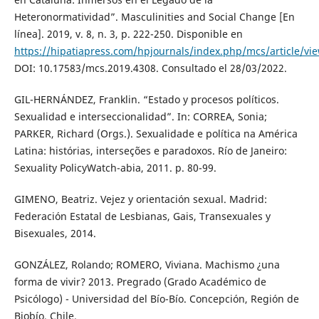
Heteronormatividad”. Masculinities and Social Change [En
línea]. 2019, v. 8, n. 3, p. 222-250. Disponible en
https://hipatiapress.com/hpjournals/index.php/mcs/article/vi
DOI: 10.17583/mcs.2019.4308. Consultado el 28/03/2022.
GIL-HERNÁNDEZ, Franklin. “Estado y procesos políticos.
Sexualidad e interseccionalidad”. In: CORREA, Sonia;
PARKER, Richard (Orgs.). Sexualidade e política na América
Latina: histórias, interseções e paradoxos. Río de Janeiro:
Sexuality PolicyWatch-abia, 2011. p. 80-99.
GIMENO, Beatriz. Vejez y orientación sexual. Madrid:
Federación Estatal de Lesbianas, Gais, Transexuales y
Bisexuales, 2014.
GONZÁLEZ, Rolando; ROMERO, Viviana. Machismo ¿una
forma de vivir? 2013. Pregrado (Grado Académico de
Psicólogo) - Universidad del Bío-Bío. Concepción, Región de
Biobío, Chile.