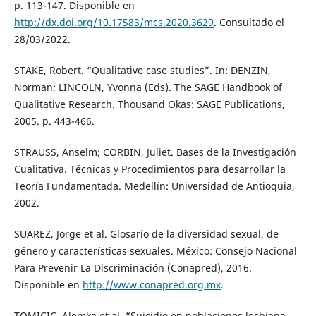
p. 113-147. Disponible en
http://dx.doi.org/10.17583/mcs.2020.3629
. Consultado el
28/03/2022.
STAKE, Robert. “Qualitative case studies”. In: DENZIN,
Norman; LINCOLN, Yvonna (Eds). The SAGE Handbook of
Qualitative Research. Thousand Okas: SAGE Publications,
2005. p. 443-466.
STRAUSS, Anselm; CORBIN, Juliet. Bases de la Investigación
Cualitativa. Técnicas y Procedimientos para desarrollar la
Teoría Fundamentada. Medellín: Universidad de Antioquia,
2002.
SUÁREZ, Jorge et al. Glosario de la diversidad sexual, de
género y características sexuales. México: Consejo Nacional
Para Prevenir La Discriminación (Conapred), 2016.
Disponible en
http://www.conapred.org.mx
.
TOMICIC, Alemka et al. “Suicidio en poblaciones lesbiana,