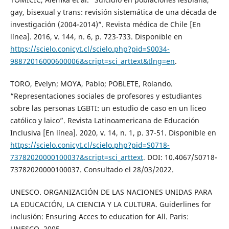
gay, bisexual y trans: revisión sistemática de una década de
investigación (2004-2014)”. Revista médica de Chile [En
línea]. 2016, v. 144, n. 6, p. 723-733. Disponible en
https://scielo.conicyt.cl/scielo.php?pid=S0034-
98872016000600006&script=sci_arttext&tlng=en
.
TORO, Evelyn; MOYA, Pablo; POBLETE, Rolando.
“Representaciones sociales de profesores y estudiantes
sobre las personas LGBTI: un estudio de caso en un liceo
católico y laico”. Revista Latinoamericana de Educación
Inclusiva [En línea]. 2020, v. 14, n. 1, p. 37-51. Disponible en
https://scielo.conicyt.cl/scielo.php?pid=S0718-
73782020000100037&script=sci_arttext
. DOI: 10.4067/S0718-
73782020000100037. Consultado el 28/03/2022.
UNESCO. ORGANIZACIÓN DE LAS NACIONES UNIDAS PARA
LA EDUCACIÓN, LA CIENCIA Y LA CULTURA. Guiderlines for
inclusión: Ensuring Acces to education for All. Paris:
UNESCO, 2005.