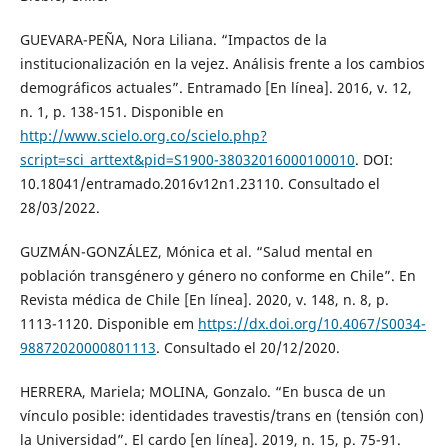
GUEVARA-PEÑA, Nora Liliana. “Impactos de la
institucionalización en la vejez. Análisis frente a los cambios
demográficos actuales”. Entramado [En línea]. 2016, v. 12,
n. 1, p. 138-151. Disponible en
http://www.scielo.org.co/scielo.php?
script=sci_arttext&pid=S1900-38032016000100010
. DOI:
10.18041/entramado.2016v12n1.23110. Consultado el
28/03/2022.
GUZMÁN-GONZÁLEZ, Mónica et al. “Salud mental en
población transgénero y género no conforme en Chile”. En
Revista médica de Chile [En línea]. 2020, v. 148, n. 8, p.
1113-1120. Disponible em
https://dx.doi.org/10.4067/S0034-
98872020000801113
. Consultado el 20/12/2020.
HERRERA, Mariela; MOLINA, Gonzalo. “En busca de un
vínculo posible: identidades travestis/trans en (tensión con)
la Universidad”. El cardo [en línea]. 2019, n. 15, p. 75-91.