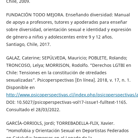
Chile, 2009.
FUNDACIÓN TODO MEJORA. Enseñando diversidad: Manual
de apoyo a profesores, tutores y apoderadxs para enseñar
sobre diversidad, orientación sexual e identidad y expresión
de género a niñxs y adolescentes entre 9 y 12 años.
Santiago, Chile, 2017.
GALAZ, Caterine; SEPÚLVEDA, Mauricio; POBLETE, Rolando;
TRONCOSO, Lelya; MORRISON, Rodolfo. “Derechos LGTBI en
Chile: Tensiones en la constitución de otredades
sexualizadas”. Psicoperspectivas [En línea]. 2018, v. 17, n. 1.
Disponible en
http://www.psicoperspectivas.cl/index.php/psicoperspectivas/a
DOI: 10.5027/psicoperspectivas-vol17-issue1-fulltext-1165.
Consultado el 28/03/2022.
GARCÍA-ORRIOLS, Jordi; TORREBADELLA-FLIX, Xavier.
“Homofobia y Orientación Sexual en Deportistas Federados
en Cataluña: Inmersos en el Legado de la