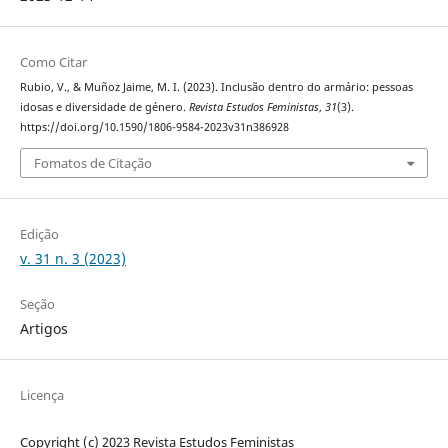
Como Citar
Rubio, V., & Muñoz Jaime, M. I. (2023). Inclusão dentro do armário: pessoas
idosas e diversidade de género.
Revista Estudos Feministas
,
31
(3).
https://doi.org/10.1590/1806-9584-2023v31n386928
Fomatos de Citação
Edição
v. 31 n. 3 (2023)
Seção
Artigos
Licença
Copyright (c) 2023 Revista Estudos Feministas