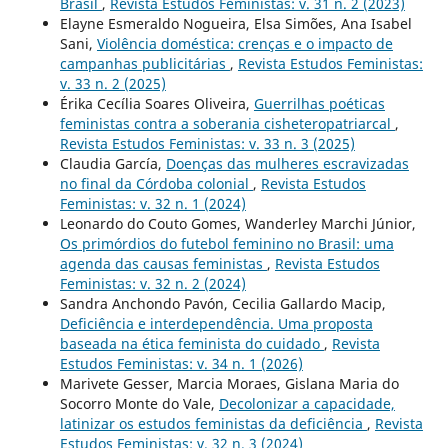
Brasil
,
Revista Estudos Feministas: v. 31 n. 2 (2023)
Elayne Esmeraldo Nogueira, Elsa Simões, Ana Isabel
Sani,
Violência doméstica: crenças e o impacto de
campanhas publicitárias
,
Revista Estudos Feministas:
v. 33 n. 2 (2025)
Érika Cecília Soares Oliveira,
Guerrilhas poéticas
feministas contra a soberania cisheteropatriarcal
,
Revista Estudos Feministas: v. 33 n. 3 (2025)
Claudia García,
Doenças das mulheres escravizadas
no final da Córdoba colonial
,
Revista Estudos
Feministas: v. 32 n. 1 (2024)
Leonardo do Couto Gomes, Wanderley Marchi Júnior,
Os primórdios do futebol feminino no Brasil: uma
agenda das causas feministas
,
Revista Estudos
Feministas: v. 32 n. 2 (2024)
Sandra Anchondo Pavón, Cecilia Gallardo Macip,
Deficiência e interdependência. Uma proposta
baseada na ética feminista do cuidado
,
Revista
Estudos Feministas: v. 34 n. 1 (2026)
Marivete Gesser, Marcia Moraes, Gislana Maria do
Socorro Monte do Vale,
Decolonizar a capacidade,
latinizar os estudos feministas da deficiência
,
Revista
Estudos Feministas: v. 32 n. 3 (2024)