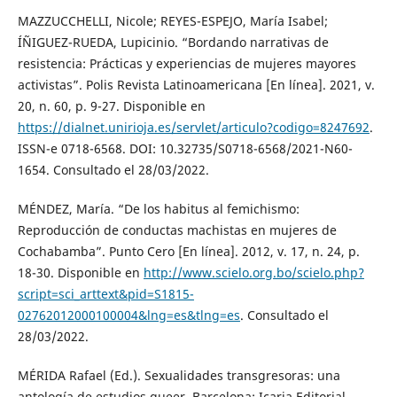
MAZZUCCHELLI, Nicole; REYES-ESPEJO, María Isabel;
ÍÑIGUEZ-RUEDA, Lupicinio. “Bordando narrativas de
resistencia: Prácticas y experiencias de mujeres mayores
activistas”. Polis Revista Latinoamericana [En línea]. 2021, v.
20, n. 60, p. 9-27. Disponible en
https://dialnet.unirioja.es/servlet/articulo?codigo=8247692
.
ISSN-e 0718-6568. DOI: 10.32735/S0718-6568/2021-N60-
1654. Consultado el 28/03/2022.
MÉNDEZ, María. “De los habitus al femichismo:
Reproducción de conductas machistas en mujeres de
Cochabamba”. Punto Cero [En línea]. 2012, v. 17, n. 24, p.
18-30. Disponible en
http://www.scielo.org.bo/scielo.php?
script=sci_arttext&pid=S1815-
02762012000100004&lng=es&tlng=es
. Consultado el
28/03/2022.
MÉRIDA Rafael (Ed.). Sexualidades transgresoras: una
antología de estudios queer. Barcelona: Icaria Editorial,