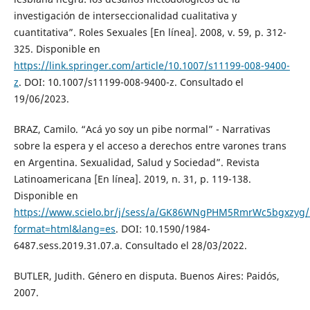
investigación de interseccionalidad cualitativa y
cuantitativa”. Roles Sexuales [En línea]. 2008, v. 59, p. 312-
325. Disponible en
https://link.springer.com/article/10.1007/s11199-008-9400-
z
. DOI: 10.1007/s11199-008-9400-z. Consultado el
19/06/2023.
BRAZ, Camilo. “Acá yo soy un pibe normal” - Narrativas
sobre la espera y el acceso a derechos entre varones trans
en Argentina. Sexualidad, Salud y Sociedad”. Revista
Latinoamericana [En línea]. 2019, n. 31, p. 119-138.
Disponible en
https://www.scielo.br/j/sess/a/GK86WNgPHM5RmrWc5bgxzyg/
format=html&lang=es
. DOI: 10.1590/1984-
6487.sess.2019.31.07.a. Consultado el 28/03/2022.
BUTLER, Judith. Género en disputa. Buenos Aires: Paidós,
2007.