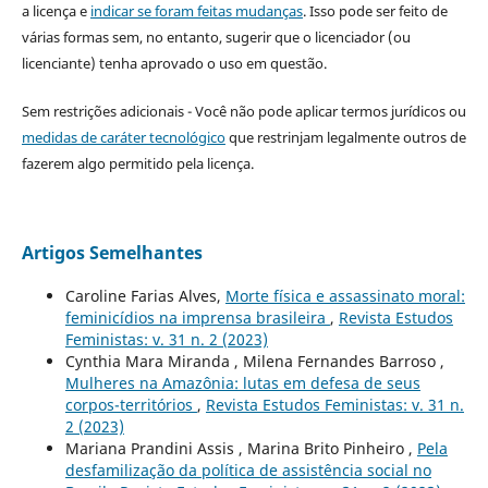
a licença e
indicar se foram feitas mudanças
. Isso pode ser feito de
várias formas sem, no entanto, sugerir que o licenciador (ou
licenciante) tenha aprovado o uso em questão.
Sem restrições adicionais - Você não pode aplicar termos jurídicos ou
medidas de caráter tecnológico
que restrinjam legalmente outros de
fazerem algo permitido pela licença.
Artigos Semelhantes
Caroline Farias Alves,
Morte física e assassinato moral:
feminicídios na imprensa brasileira
,
Revista Estudos
Feministas: v. 31 n. 2 (2023)
Cynthia Mara Miranda , Milena Fernandes Barroso ,
Mulheres na Amazônia: lutas em defesa de seus
corpos-territórios
,
Revista Estudos Feministas: v. 31 n.
2 (2023)
Mariana Prandini Assis , Marina Brito Pinheiro ,
Pela
desfamilização da política de assistência social no