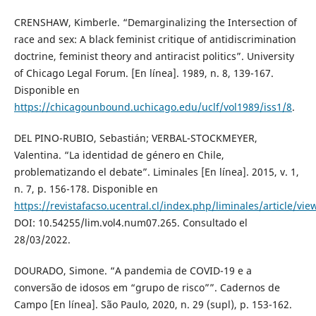
CRENSHAW, Kimberle. “Demarginalizing the Intersection of
race and sex: A black feminist critique of antidiscrimination
doctrine, feminist theory and antiracist politics”. University
of Chicago Legal Forum. [En línea]. 1989, n. 8, 139-167.
Disponible en
https://chicagounbound.uchicago.edu/uclf/vol1989/iss1/8
.
DEL PINO-RUBIO, Sebastián; VERBAL-STOCKMEYER,
Valentina. “La identidad de género en Chile,
problematizando el debate”. Liminales [En línea]. 2015, v. 1,
n. 7, p. 156-178. Disponible en
https://revistafacso.ucentral.cl/index.php/liminales/article/vie
DOI: 10.54255/lim.vol4.num07.265. Consultado el
28/03/2022.
DOURADO, Simone. “A pandemia de COVID-19 e a
conversão de idosos em “grupo de risco””. Cadernos de
Campo [En línea]. São Paulo, 2020, n. 29 (supl), p. 153-162.