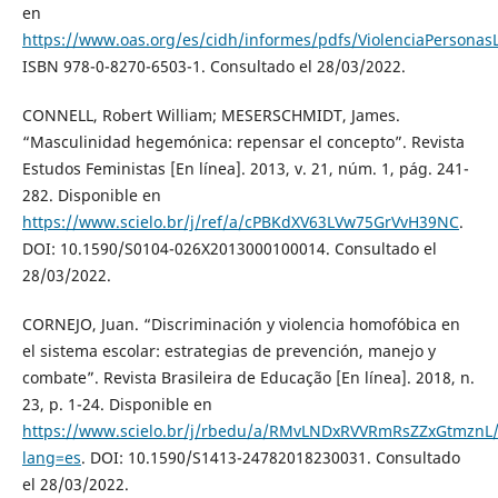
en
https://www.oas.org/es/cidh/informes/pdfs/ViolenciaPersonas
ISBN 978-0-8270-6503-1. Consultado el 28/03/2022.
CONNELL, Robert William; MESERSCHMIDT, James.
“Masculinidad hegemónica: repensar el concepto”. Revista
Estudos Feministas [En línea]. 2013, v. 21, núm. 1, pág. 241-
282. Disponible en
https://www.scielo.br/j/ref/a/cPBKdXV63LVw75GrVvH39NC
.
DOI: 10.1590/S0104-026X2013000100014. Consultado el
28/03/2022.
CORNEJO, Juan. “Discriminación y violencia homofóbica en
el sistema escolar: estrategias de prevención, manejo y
combate”. Revista Brasileira de Educação [En línea]. 2018, n.
23, p. 1-24. Disponible en
https://www.scielo.br/j/rbedu/a/RMvLNDxRVVRmRsZZxGtmznL/
lang=es
. DOI: 10.1590/S1413-24782018230031. Consultado
el 28/03/2022.