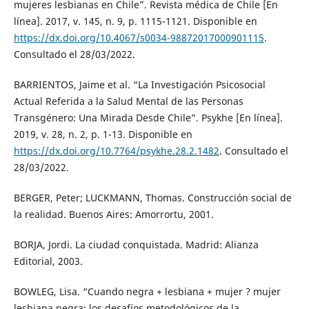
mujeres lesbianas en Chile”. Revista médica de Chile [En
línea]. 2017, v. 145, n. 9, p. 1115-1121. Disponible en
https://dx.doi.org/10.4067/s0034-98872017000901115
.
Consultado el 28/03/2022.
BARRIENTOS, Jaime et al. “La Investigación Psicosocial
Actual Referida a la Salud Mental de las Personas
Transgénero: Una Mirada Desde Chile”. Psykhe [En línea].
2019, v. 28, n. 2, p. 1-13. Disponible en
https://dx.doi.org/10.7764/psykhe.28.2.1482
. Consultado el
28/03/2022.
BERGER, Peter; LUCKMANN, Thomas. Construcción social de
la realidad. Buenos Aires: Amorrortu, 2001.
BORJA, Jordi. La ciudad conquistada. Madrid: Alianza
Editorial, 2003.
BOWLEG, Lisa. “Cuando negra + lesbiana + mujer ? mujer
lesbiana negra: los desafíos metodológicos de la