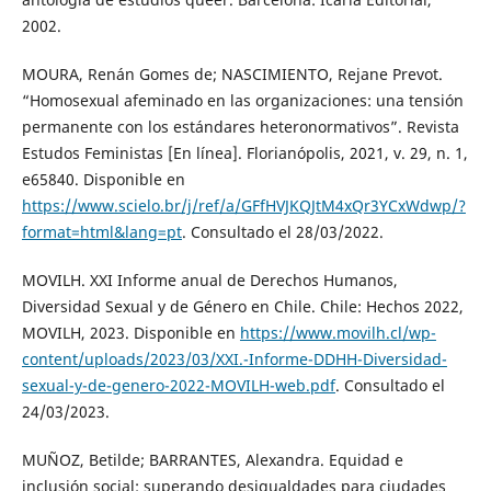
2002.
MOURA, Renán Gomes de; NASCIMIENTO, Rejane Prevot.
“Homosexual afeminado en las organizaciones: una tensión
permanente con los estándares heteronormativos”. Revista
Estudos Feministas [En línea]. Florianópolis, 2021, v. 29, n. 1,
e65840. Disponible en
https://www.scielo.br/j/ref/a/GFfHVJKQJtM4xQr3YCxWdwp/?
format=html&lang=pt
. Consultado el 28/03/2022.
MOVILH. XXI Informe anual de Derechos Humanos,
Diversidad Sexual y de Género en Chile. Chile: Hechos 2022,
MOVILH, 2023. Disponible en
https://www.movilh.cl/wp-
content/uploads/2023/03/XXI.-Informe-DDHH-Diversidad-
sexual-y-de-genero-2022-MOVILH-web.pdf
. Consultado el
24/03/2023.
MUÑOZ, Betilde; BARRANTES, Alexandra. Equidad e
inclusión social: superando desigualdades para ciudades