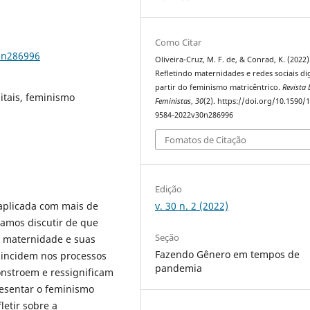
Como Citar
0n286996
Oliveira-Cruz, M. F. de, & Conrad, K. (2022)
Refletindo maternidades e redes sociais dig
partir do feminismo matricêntrico.
Revista
itais, feminismo
Feministas
,
30
(2). https://doi.org/10.1590/
9584-2022v30n286996
Fomatos de Citação
Edição
v. 30 n. 2 (2022)
 aplicada com mais de
samos discutir de que
Seção
a maternidade e suas
Fazendo Gênero em tempos de
s incidem nos processos
pandemia
onstroem e ressignificam
esentar o feminismo
letir sobre a