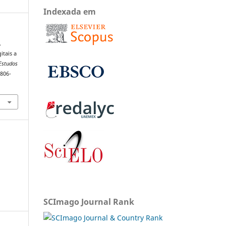
Indexada em
.
itais a
 Estudos
1806-
SCImago Journal Rank