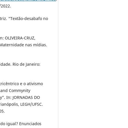
/2022.
riz. “Textão-desabafo no
In: OLIVEIRA-CRUZ,
 Maternidade nas mídias.
dade. Rio de Janeiro:
icêntrico e o ativismo
h and Commynity
ly”. In: JORNADAS DO
ianópolis, LEGH/UFSC.
05.
udo igual? Enunciados