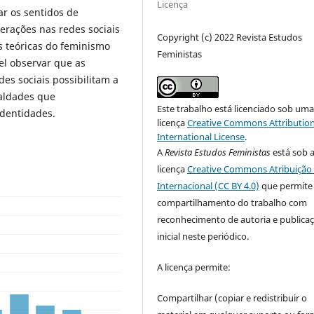
Licença
ar os sentidos de
erações nas redes sociais
Copyright (c) 2022 Revista Estudos
s teóricas do feminismo
Feministas
el observar que as
es sociais possibilitam a
ualdades que
Este trabalho está licenciado sob um
dentidades.
licença
Creative Commons Attribution
International License
.
A
Revista Estudos Feministas
está sob 
licença
Creative Commons Atribuição 
Internacional (CC BY 4.0)
que permite
compartilhamento do trabalho com
reconhecimento de autoria e publica
inicial neste periódico.
A licença permite:
Compartilhar (copiar e redistribuir o