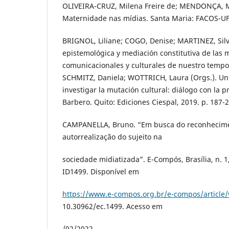
OLIVEIRA-CRUZ, Milena Freire de; MENDONÇA, Ma
Maternidade nas mídias. Santa Maria: FACOS-UF
BRIGNOL, Liliane; COGO, Denise; MARTINEZ, Silv
epistemológica y mediación constitutiva de las 
comunicacionales y culturales de nuestro tempo”
SCHMITZ, Daniela; WOTTRICH, Laura (Orgs.). U
investigar la mutación cultural: diálogo con la 
Barbero. Quito: Ediciones Ciespal, 2019. p. 187-
CAMPANELLA, Bruno. “Em busca do reconhecimen
autorrealização do sujeito na
sociedade midiatizada”. E-Compós, Brasília, n. 1,
ID1499. Disponível em
https://www.e-compos.org.br/e-compos/article
10.30962/ec.1499. Acesso em
/02/2022.