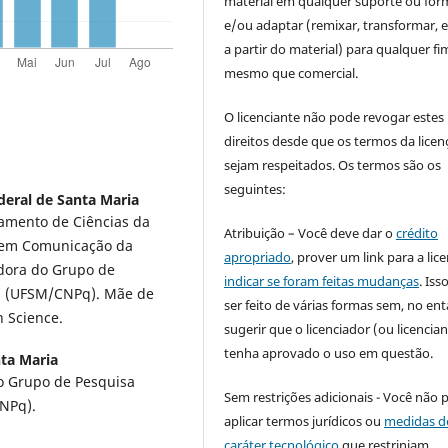
material em qualquer suporte ou for
e/ou adaptar (remixar, transformar, e 
a partir do material) para qualquer fi
mesmo que comercial.
O licenciante não pode revogar estes
direitos desde que os termos da licen
sejam respeitados. Os termos são os
seguintes:
deral de Santa Maria
amento de Ciências da
Atribuição – Você deve dar o
crédito
 em Comunicação da
apropriado
, prover um link para a lic
dora do Grupo de
indicar se foram feitas mudanças
. Is
s (UFSM/CNPq). Mãe de
ser feito de várias formas sem, no ent
n Science.
sugerir que o licenciador (ou licencian
tenha aprovado o uso em questão.
nta Maria
o Grupo de Pesquisa
Sem restrições adicionais - Você não 
NPq).
aplicar termos jurídicos ou
medidas d
caráter tecnológico
que restrinjam