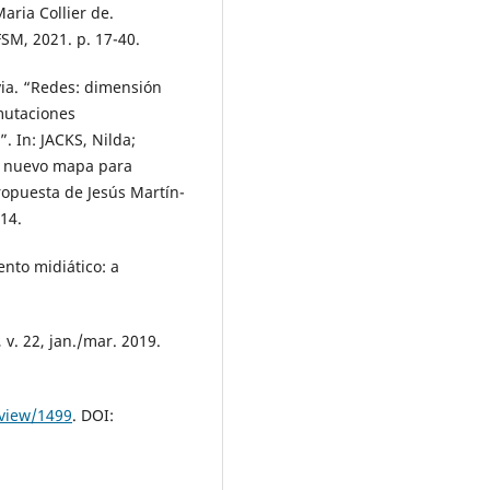
ria Collier de.
SM, 2021. p. 17-40.
ia. “Redes: dimensión
mutaciones
. In: JACKS, Nilda;
n nuevo mapa para
propuesta de Jesús Martín-
214.
to midiático: a
 v. 22, jan./mar. 2019.
/view/1499
. DOI: