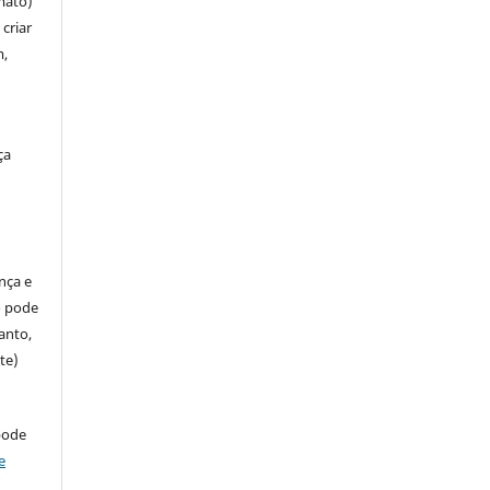
mato)
criar
m,
ça
ença e
so pode
anto,
te)
pode
e