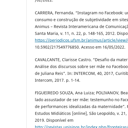
CARRERA, Fernanda. “Instagram no Facebook: um
consumo e construção de subjetividade em sites 
Animus – Revista Interamericana de Comunicação
Santa Maria, v. 11, n. 22, p. 148-165, 2012. Disp
https://periodicos.ufsm.br/animus/article/view
10.5902/217549776850. Acesso em 16/05/2022.
CAVALCANTE, Clarisse Castro. “Desafio da mate
Análise dos discursos sobre ser mãe no Faceboo
de Juliana Reis”. In: INTERCOM, 40, 2017, Curiti
Intercom, 2017. p. 1-14.
FIGUEIREDO SOUZA, Ana Luiza; POLIVANOV, Beat
lado assustador de ser mãe: testemunho no Fa
de performances idealizadas da maternidade”. R
Estudos Midiáticos [online], São Leopoldo, v. 21, n
2019. Disponível em
http://revistas.unisinos.br/index.php/fronteiras