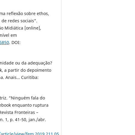
a reflexão sobre ethos,
de redes sociais”.
 Midiática [online],
onível em
/6850
. DOI:
rnidade ou da adequação?
k, a partir do depoimento
ba. Anais… Curitiba:
riz. “Ninguém fala do
cebook enquanto ruptura
evista Fronteiras –
. 1, p. 41-50, jan./abr.
/article/view/fem.2019.211.05
.