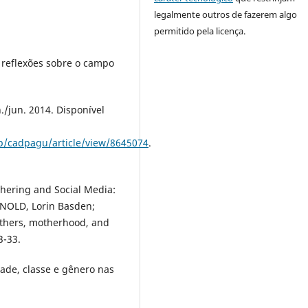
legalmente outros de fazerem algo
permitido pela licença.
: reflexões sobre o campo
n./jun. 2014. Disponível
hp/cadpagu/article/view/8645074
.
hering and Social Media:
RNOLD, Lorin Basden;
others, motherhood, and
3-33.
ade, classe e gênero nas