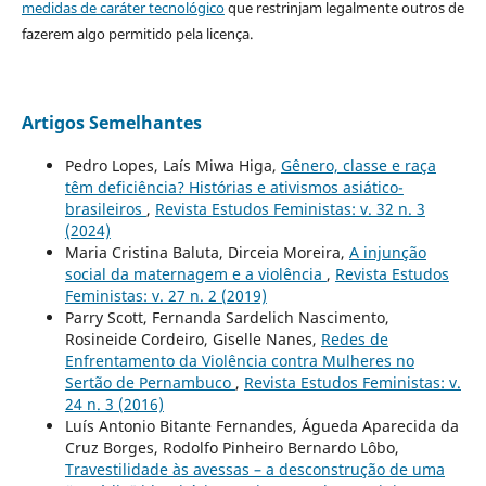
medidas de caráter tecnológico
que restrinjam legalmente outros de
fazerem algo permitido pela licença.
Artigos Semelhantes
Pedro Lopes, Laís Miwa Higa,
Gênero, classe e raça
têm deficiência? Histórias e ativismos asiático-
brasileiros
,
Revista Estudos Feministas: v. 32 n. 3
(2024)
Maria Cristina Baluta, Dirceia Moreira,
A injunção
social da maternagem e a violência
,
Revista Estudos
Feministas: v. 27 n. 2 (2019)
Parry Scott, Fernanda Sardelich Nascimento,
Rosineide Cordeiro, Giselle Nanes,
Redes de
Enfrentamento da Violência contra Mulheres no
Sertão de Pernambuco
,
Revista Estudos Feministas: v.
24 n. 3 (2016)
Luís Antonio Bitante Fernandes, Águeda Aparecida da
Cruz Borges, Rodolfo Pinheiro Bernardo Lôbo,
Travestilidade às avessas – a desconstrução de uma