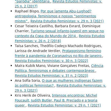
“paródia” identitária
,
Revista Estudos Feministas: v.
25 n. 2 (2017)
Raphael Bispo,
Por que lamenta Abu-Lughod?
antropologia, feminismos e nossos “sentimentos
mistos”
,
Revista Estudos Feministas: v. 29 n. 3 (2021)
Cesar Teixeira Castilho, Barbara Evrard, Dominique
Charrier,
Turismo sexual infanto-juvenil em xeque no
contexto da Copa do Mundo de 2014
,
Revista Estudos
Feministas: v. 26 n. 2 (2018)
Taísa Sanches, Theófilo Codeço Machado Rodrigues,
Larissa de Andrade Verdier,
Protagonismo feminino
frente à pandemia de Coronavírus no Rio de Janeiro
,
Revista Estudos Feministas: v. 30 n. 3 (2022)
Maíra Kubík Mano, Viviane Gonçalves Freitas,
Ciência
Política, feminismos e debates contemporâneos
,
Revista Estudos Feministas: v. 31 n. 2 (2023)
Ana Sofía Soria,
O que as mulheres indígenas fazem
às políticas feministas?
,
Revista Estudos Feministas: v.
29 n. 3 (2021)
Kris Herik de Oliveira,
Intensos encontros: Michel
Foucault, Judith Butler, Paul B. Preciado e a teoria
queer
,
Revista Estudos Feministas: v. 29 n. 1 (2021)