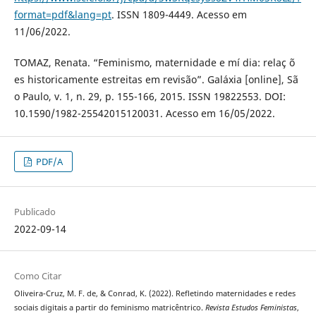
format=pdf&lang=pt
. ISSN 1809-4449. Acesso em
11/06/2022.
TOMAZ, Renata. “Feminismo, maternidade e mí dia: relaç õ
es historicamente estreitas em revisão”. Galáxia [online], Sã
o Paulo, v. 1, n. 29, p. 155-166, 2015. ISSN 19822553. DOI:
10.1590/1982-25542015120031. Acesso em 16/05/2022.
PDF/A
Publicado
2022-09-14
Como Citar
Oliveira-Cruz, M. F. de, & Conrad, K. (2022). Refletindo maternidades e redes
sociais digitais a partir do feminismo matricêntrico.
Revista Estudos Feministas
,