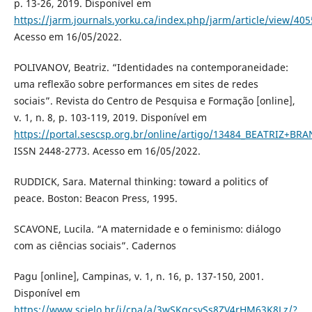
p. 13-26, 2019. Disponível em
https://jarm.journals.yorku.ca/index.php/jarm/article/view/40
Acesso em 16/05/2022.
POLIVANOV, Beatriz. “Identidades na contemporaneidade:
uma reflexão sobre performances em sites de redes
sociais”. Revista do Centro de Pesquisa e Formação [online],
v. 1, n. 8, p. 103-119, 2019. Disponível em
https://portal.sescsp.org.br/online/artigo/13484_BEATRIZ+
ISSN 2448-2773. Acesso em 16/05/2022.
RUDDICK, Sara. Maternal thinking: toward a politics of
peace. Boston: Beacon Press, 1995.
SCAVONE, Lucila. “A maternidade e o feminismo: diálogo
com as ciências sociais”. Cadernos
Pagu [online], Campinas, v. 1, n. 16, p. 137-150, 2001.
Disponível em
https://www.scielo.br/j/cpa/a/3wSKqcsySs8ZV4rHM63K8Lz/?