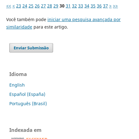
<<
<
23
24
25
26
27
28
29
30
31
32
33
34
35
36
37
>
>>
Você também pode
iniciar uma pesquisa avançada por
similaridade
para este artigo.
Enviar Submissão
Idioma
English
Español (España)
Português (Brasil)
Indexada em