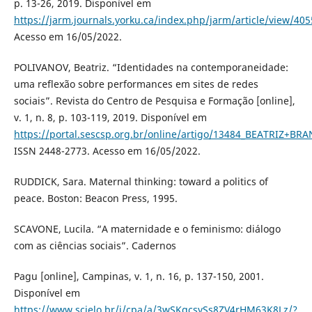
p. 13-26, 2019. Disponível em
https://jarm.journals.yorku.ca/index.php/jarm/article/view/40
Acesso em 16/05/2022.
POLIVANOV, Beatriz. “Identidades na contemporaneidade:
uma reflexão sobre performances em sites de redes
sociais”. Revista do Centro de Pesquisa e Formação [online],
v. 1, n. 8, p. 103-119, 2019. Disponível em
https://portal.sescsp.org.br/online/artigo/13484_BEATRIZ+
ISSN 2448-2773. Acesso em 16/05/2022.
RUDDICK, Sara. Maternal thinking: toward a politics of
peace. Boston: Beacon Press, 1995.
SCAVONE, Lucila. “A maternidade e o feminismo: diálogo
com as ciências sociais”. Cadernos
Pagu [online], Campinas, v. 1, n. 16, p. 137-150, 2001.
Disponível em
https://www.scielo.br/j/cpa/a/3wSKqcsySs8ZV4rHM63K8Lz/?