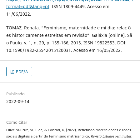
format=pdf&lang=pt
. ISSN 1809-4449. Acesso em
11/06/2022.
TOMAZ, Renata. “Feminismo, maternidade e mí dia: relaç õ
es historicamente estreitas em revisão”. Galáxia [online], Sã
o Paulo, v. 1, n. 29, p. 155-166, 2015. ISSN 19822553. DOI:
10.1590/1982-25542015120031. Acesso em 16/05/2022.
PDF/A
Publicado
2022-09-14
Como Citar
Oliveira-Cruz, M. F. de, & Conrad, K. (2022). Refletindo maternidades e redes
sociais digitais a partir do feminismo matricêntrico.
Revista Estudos Feministas
,