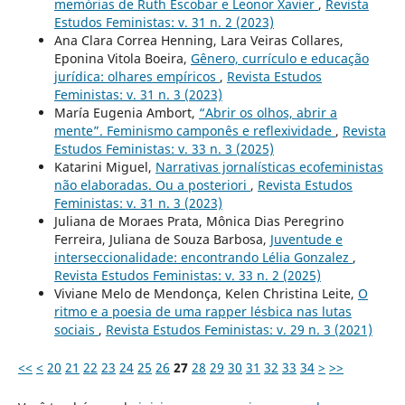
memórias de Ruth Escobar e Leonor Xavier
,
Revista
Estudos Feministas: v. 31 n. 2 (2023)
Ana Clara Correa Henning, Lara Veiras Collares,
Eponina Vitola Boeira,
Gênero, currículo e educação
jurídica: olhares empíricos
,
Revista Estudos
Feministas: v. 31 n. 3 (2023)
María Eugenia Ambort,
“Abrir os olhos, abrir a
mente”. Feminismo camponês e reflexividade
,
Revista
Estudos Feministas: v. 33 n. 3 (2025)
Katarini Miguel,
Narrativas jornalísticas ecofeministas
não elaboradas. Ou a posteriori
,
Revista Estudos
Feministas: v. 31 n. 3 (2023)
Juliana de Moraes Prata, Mônica Dias Peregrino
Ferreira, Juliana de Souza Barbosa,
Juventude e
interseccionalidade: encontrando Lélia Gonzalez
,
Revista Estudos Feministas: v. 33 n. 2 (2025)
Viviane Melo de Mendonça, Kelen Christina Leite,
O
ritmo e a poesia de uma rapper lésbica nas lutas
sociais
,
Revista Estudos Feministas: v. 29 n. 3 (2021)
<<
<
20
21
22
23
24
25
26
27
28
29
30
31
32
33
34
>
>>