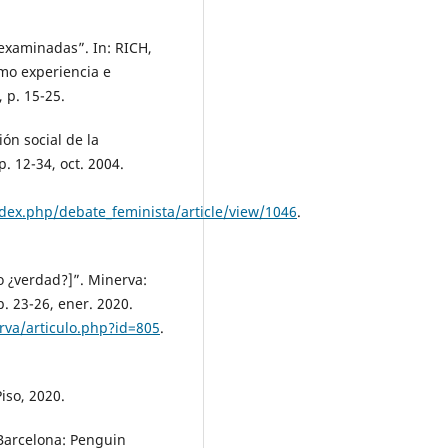
examinadas”. In: RICH,
mo experiencia e
 p. 15-25.
ón social de la
. 12-34, oct. 2004.
dex.php/debate_feminista/article/view/1046
.
o ¿verdad?]”. Minerva:
 p. 23-26, ener. 2020.
rva/articulo.php?id=805
.
iso, 2020.
 Barcelona: Penguin