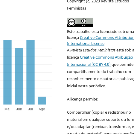
Copyright (c) 2023 Revista Estudos
Feministas
Este trabalho está licenciado sob um
licença
Creative Commons Attribution
International License
.
A
Revista Estudos Feministas
está sob 
licença
Creative Commons Atribuição 
Internacional (CC BY 4.0)
que permite
compartilhamento do trabalho com
reconhecimento de autoria e publica
inicial neste periódico.
A licença permite:
Compartilhar (copiar e redistribuir o
material em qualquer suporte ou for
e/ou adaptar (remixar, transformar, e 
a partir do material) para qualquer fi