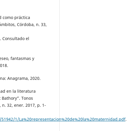
d como práctica
 Ámbitos, Córdoba, n. 33,
. Consultado el
eseo, fantasmas y
018.
lona: Anagrama, 2020.
d en la literatura
t Bathory”. Tonos
 n. 32, ener. 2017, p. 1-
01/51942/1/La%20representacion%20de%20la%20maternidad.pdf
.