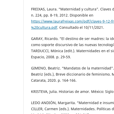
FREIXAS, Laura. “Maternidad y cultura”. Claves 
n. 224, pp. 8-19, 2012. Disponible en
https://www.laurafreixas.com/pdf/claves-9-12-f
%20cultura.pdf
. Consultado el 10/11/2021.
GARAY, Ricardo. “El destino de ser madres: la i
como soporte discursivo de las nuevas tecnologí
TARDUCCI, Mónica (edit.). Maternidades en el si
Espacio, 2008. p. 29-59.
GIMENO, Beatriz. “Mandatos de la maternidad”.
Beatriz (eds.), Breve diccionario de feminismo. M
Catarata, 2020. p. 164-166.
KRISTEVA, Julia. Historias de amor. México: Siglo
LEDO ANDIÓN, Margarita. “Maternidad e insumis
CILLER, Carmen (eds.). Maternidades. Políticas d