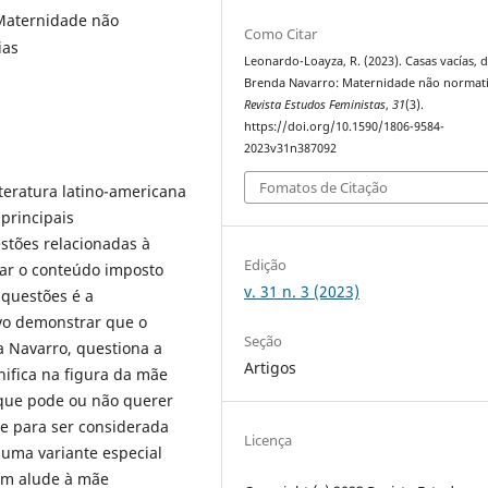
 Maternidade não
Como Citar
ias
Leonardo-Loayza, R. (2023). Casas vacías, 
Brenda Navarro: Maternidade não normati
Revista Estudos Feministas
,
31
(3).
https://doi.org/10.1590/1806-9584-
2023v31n387092
Fomatos de Citação
iteratura latino-americana
principais
stões relacionadas à
Edição
rar o conteúdo imposto
v. 31 n. 3 (2023)
 questões é a
ivo demonstrar que o
Seção
 Navarro, questiona a
Artigos
nifica na figura da mãe
que pode ou não querer
e para ser considerada
Licença
 uma variante especial
ém alude à mãe