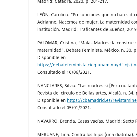
Madrid: Cátedra, 2020. p. 201-217.
LEÓN, Carolina. “Presunciones que no han sido 
Adrianne. Nacemos de mujer. La maternidad co
institución. Madrid: Traficantes de Sueños, 2019,
PALOMAR, Cristina. “Malas Madres: la construcci
maternidad”. Debate Feminista, México, n. 30, pp
Disponible en
https://debatefeminista.cieg.unam.mx/df_ojs/in
Consultado el 16/06/2021.
NANCLARES, Silvia. “Las madres sí [Pero no tant
Revista del círculo de Bellas artes, Alcalá, n. 34,
Disponible en
https://cbamadrid.es/revistamine
Consultado el 05/01/2021.
NAVARRO, Brenda. Casas vacías. Madrid: Sexto P
MERUANE, Lina. Contra los hijos (una diatriba).