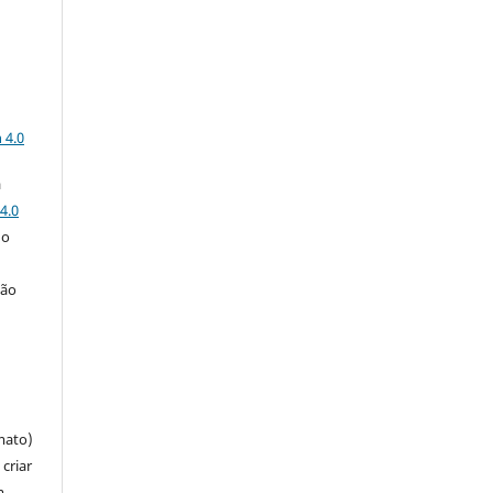
a
 4.0
a
4.0
 o
ção
mato)
criar
m,