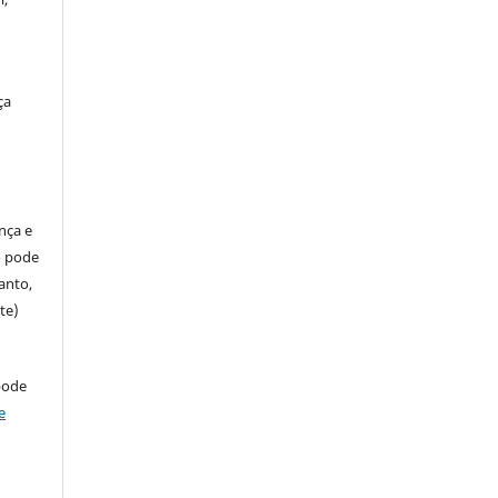
ça
ença e
so pode
anto,
te)
pode
e