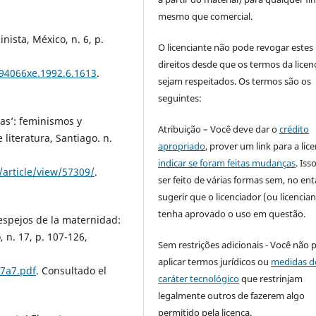
mesmo que comercial.
ista, México, n. 6, p.
O licenciante não pode revogar estes
direitos desde que os termos da licen
594066xe.1992.6.1613
.
sejam respeitados. Os termos são os
seguintes:
as’: feminismos y
Atribuição – Você deve dar o
crédito
 literatura, Santiago. n.
apropriado
, prover um link para a lic
indicar se foram feitas mudanças
. Is
L/article/view/57309/
.
ser feito de várias formas sem, no ent
sugerir que o licenciador (ou licencian
tenha aprovado o uso em questão.
espejos de la maternidad:
 n. 17, p. 107-126,
Sem restrições adicionais - Você não 
aplicar termos jurídicos ou
medidas d
17a7.pdf
. Consultado el
caráter tecnológico
que restrinjam
legalmente outros de fazerem algo
permitido pela licença.