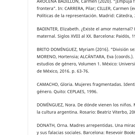
AROCENA BADILLÓN, Carmen (2020). “¡Empuja fu
frontera”. In: CARRERA, Pilar; CILLER, Carmen (e
Políticas de la representación. Madrid: Cátedra, 
BADINTER, Elizabeth. ¿Existe el amor maternal? 
maternal. Siglos XVIII al XX. Barcelona: Paidós, 1
BRITO DOMÍNGUEZ, Myriam (2016). “División sexu
MORENO, Hortensia; ALCÁNTARA, Eva (coords.). 
estudios de género, Volumen 1. México: Univer
de México, 2016. p. 63-76.
CAMACHO, Gloria. Mujeres fragmentadas. Identi
género. Quito: CEPLAES, 1996.
DOMÍNGUEZ, Nora. De dónde vienen los niños. M
la cultura argentina. Rosario: Beatriz Viterbo, 20
DONATH, Orna. Madres arrepentidas. Una mirada
y sus falacias sociales. Barcelona: Resevoir Book