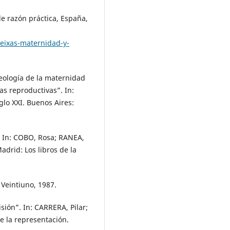
de razón práctica, España,
reixas-maternidad-y-
deología de la maternidad
as reproductivas”. In:
glo XXI. Buenos Aires:
 In: COBO, Rosa; RANEA,
adrid: Los libros de la
 Veintiuno, 1987.
ión”. In: CARRERA, Pilar;
e la representación.