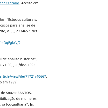
1eec2372abd
. Acesso em
s. “Estudos culturais,
ógicos para análise de
ife, v. 33, e234657, dez.
tTmDqFgkYy/?
 de análise histórica”.
. 71-99, jul./dez. 1995.
rticle/viewFile/71721/40667
.
o em 1989).
a de Souza; SANTOS,
sibilização de mulheres
va foucaultiana”. In: