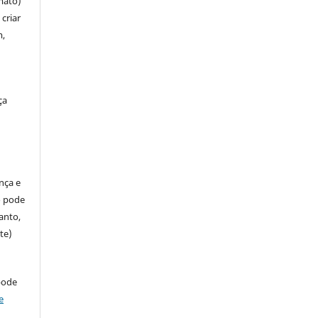
mato)
criar
m,
ça
ença e
so pode
anto,
te)
pode
e