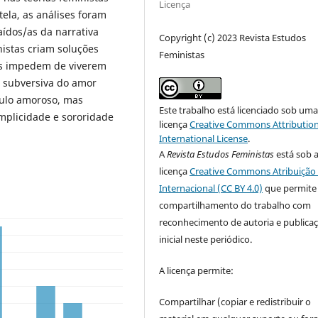
Licença
ela, as análises foram
ídos/as da narrativa
Copyright (c) 2023 Revista Estudos
nistas criam soluções
Feministas
 as impedem de viverem
a subversiva do amor
culo amoroso, mas
Este trabalho está licenciado sob um
mplicidade e sororidade
licença
Creative Commons Attribution
International License
.
A
Revista Estudos Feministas
está sob 
licença
Creative Commons Atribuição 
Internacional (CC BY 4.0)
que permite
compartilhamento do trabalho com
reconhecimento de autoria e publica
inicial neste periódico.
A licença permite:
Compartilhar (copiar e redistribuir o