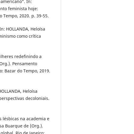
-americano”. In:
to feminista hoje:
do Tempo, 2020. p. 39-55.
 In: HOLLANDA, Heloísa
minismo como crítica
ulheres redefinindo a
(Org.). Pensamento
ro: Bazar do Tempo, 2019.
 HOLLANDA, Heloísa
erspectivas decoloniais.
 lésbicas na academia e
sa Buarque de (Org.).
lobal. Rio de Janeiro: