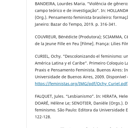
BANDEIRA, Lourdes Maria. “Violência de gênero
campo teórico e de investigação”. In: HOLLANDA
(Org.). Pensamento feminista brasileiro: formaçã
Janeiro: Bazar do Tempo, 2019. p. 316-341.
COUVREUR, Bénédicte (Produtora); SCIAMMA, Céli
de la Jeune Fille en Feu [Filme]. França: Lilies Fi
CURIEL, Ochy. “Descolonizando el feminismo: u
América Latina y el Caribe”. Primeiro Coloquio 
Praxis e Pensamento Feminista. Buenos Aires: In
Universidade de Buenos Aires, 2009. Disponível
https://feministas.org/IMG/pdf/Ochy_Curiel.pdf
FALQUET, Jules. “Lesbianismo”. In: HIRATA, Hele
DOARÉ, Hélène Le; SENOTIER, Danièle (Orgs.). Di
feminismo. São Paulo: Editora da Universidade Es
122-128.