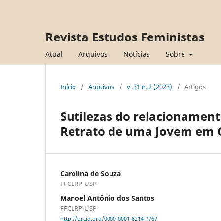
Revista Estudos Feministas
Atual
Arquivos
Notícias
Sobre
Início
/
Arquivos
/
v. 31 n. 2 (2023)
/
Artigos
Sutilezas do relacionament
Retrato de uma Jovem em
Carolina de Souza
FFCLRP-USP
Manoel Antônio dos Santos
FFCLRP-USP
http://orcid.org/0000-0001-8214-7767