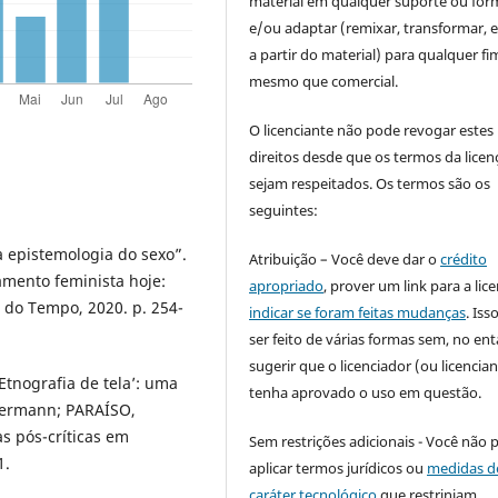
material em qualquer suporte ou for
e/ou adaptar (remixar, transformar, e 
a partir do material) para qualquer fi
mesmo que comercial.
O licenciante não pode revogar estes
direitos desde que os termos da licen
sejam respeitados. Os termos são os
seguintes:
 epistemologia do sexo”.
Atribuição – Você deve dar o
crédito
amento feminista hoje:
apropriado
, prover um link para a lic
r do Tempo, 2020. p. 254-
indicar se foram feitas mudanças
. Is
ser feito de várias formas sem, no ent
sugerir que o licenciador (ou licencian
Etnografia de tela’: uma
tenha aprovado o uso em questão.
termann; PARAÍSO,
s pós-críticas em
Sem restrições adicionais - Você não 
1.
aplicar termos jurídicos ou
medidas d
caráter tecnológico
que restrinjam