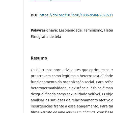
DOI:
https://doi.org/10.1590/1806-9584-2023v3
Palavras-chave:
Lesbianidade, Feminismo, Hete
Etnografia de tela
Resumo
Os discursos normativizantes que oprimem as m
prescrevem como legítima a heterossexualidad
funcionamento da organização social. Para refor
heteronormatividade, a existência lésbica é mant
desqualificada como sexualidade volúvel. O obje
analisar as sutilezas do relacionamento afetivo
insurgências frente a esse apagamento. Para tan
filme
Retrato de uma Jovem em Chamas
, com base