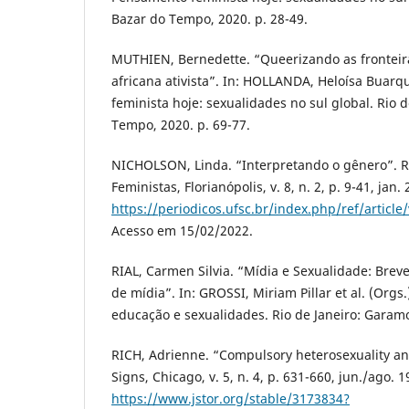
Bazar do Tempo, 2020. p. 28-49.
MUTHIEN, Bernedette. “Queerizando as fronteir
africana ativista”. In: HOLLANDA, Heloísa Buar
feminista hoje: sexualidades no sul global. Rio d
Tempo, 2020. p. 69-77.
NICHOLSON, Linda. “Interpretando o gênero”. R
Feministas, Florianópolis, v. 8, n. 2, p. 9-41, jan
https://periodicos.ufsc.br/index.php/ref/articl
Acesso em 15/02/2022.
RIAL, Carmen Silvia. “Mídia e Sexualidade: Bre
de mídia”. In: GROSSI, Miriam Pillar et al. (Orgs
educação e sexualidades. Rio de Janeiro: Garamo
RICH, Adrienne. “Compulsory heterosexuality an
Signs, Chicago, v. 5, n. 4, p. 631-660, jun./ago. 
https://www.jstor.org/stable/3173834?