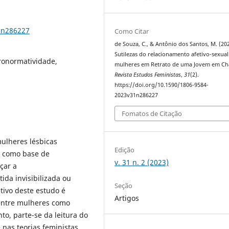
1n286227
Como Citar
de Souza, C., & Antônio dos Santos, M. (202
Sutilezas do relacionamento afetivo-sexual
ronormatividade,
mulheres em Retrato de uma Jovem em Ch
Revista Estudos Feministas
,
31
(2).
https://doi.org/10.1590/1806-9584-
2023v31n286227
Fomatos de Citação
ulheres lésbicas
Edição
e como base de
v. 31 n. 2 (2023)
çar a
ida invisibilizada ou
Seção
tivo deste estudo é
Artigos
 entre mulheres como
to, parte-se da leitura do
 nas teorias feministas