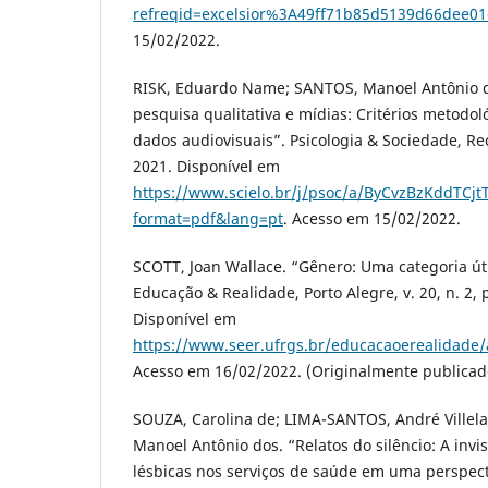
refreqid=excelsior%3A49ff71b85d5139d66dee0
15/02/2022.
RISK, Eduardo Name; SANTOS, Manoel Antônio do
pesquisa qualitativa e mídias: Critérios metodol
dados audiovisuais”. Psicologia & Sociedade, Rec
2021. Disponível em
https://www.scielo.br/j/psoc/a/ByCvzBzKddTCj
format=pdf&lang=pt
. Acesso em 15/02/2022.
SCOTT, Joan Wallace. “Gênero: Uma categoria útil
Educação & Realidade, Porto Alegre, v. 20, n. 2, p
Disponível em
https://www.seer.ufrgs.br/educacaoerealidade/a
Acesso em 16/02/2022. (Originalmente publicad
SOUZA, Carolina de; LIMA-SANTOS, André Villel
Manoel Antônio dos. “Relatos do silêncio: A invi
lésbicas nos serviços de saúde em uma perspecti