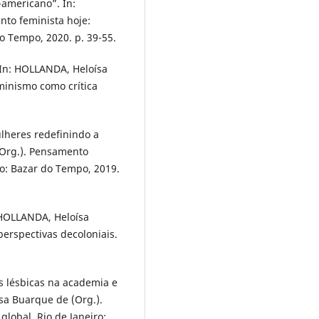
-americano”. In:
to feminista hoje:
do Tempo, 2020. p. 39-55.
 In: HOLLANDA, Heloísa
minismo como crítica
ulheres redefinindo a
(Org.). Pensamento
ro: Bazar do Tempo, 2019.
 HOLLANDA, Heloísa
erspectivas decoloniais.
 lésbicas na academia e
sa Buarque de (Org.).
lobal. Rio de Janeiro: