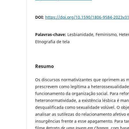
DOI:
https://doi.org/10.1590/1806-9584-2023v3
Palavras-chave:
Lesbianidade, Feminismo, Hete
Etnografia de tela
Resumo
Os discursos normativizantes que oprimem as m
prescrevem como legítima a heterossexualidad
funcionamento da organização social. Para refor
heteronormatividade, a existência lésbica é mant
desqualificada como sexualidade volúvel. O obje
analisar as sutilezas do relacionamento afetivo
insurgências frente a esse apagamento. Para tan
filme
Retrato de uma Jovem em Chamas
, com base