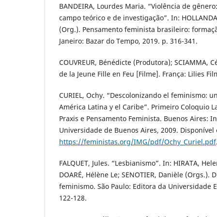
BANDEIRA, Lourdes Maria. “Violência de gênero
campo teórico e de investigação”. In: HOLLANDA
(Org.). Pensamento feminista brasileiro: formaçã
Janeiro: Bazar do Tempo, 2019. p. 316-341.
COUVREUR, Bénédicte (Produtora); SCIAMMA, Céli
de la Jeune Fille en Feu [Filme]. França: Lilies Fi
CURIEL, Ochy. “Descolonizando el feminismo: u
América Latina y el Caribe”. Primeiro Coloquio 
Praxis e Pensamento Feminista. Buenos Aires: In
Universidade de Buenos Aires, 2009. Disponível
https://feministas.org/IMG/pdf/Ochy_Curiel.pdf
FALQUET, Jules. “Lesbianismo”. In: HIRATA, Hele
DOARÉ, Hélène Le; SENOTIER, Danièle (Orgs.). Di
feminismo. São Paulo: Editora da Universidade Es
122-128.