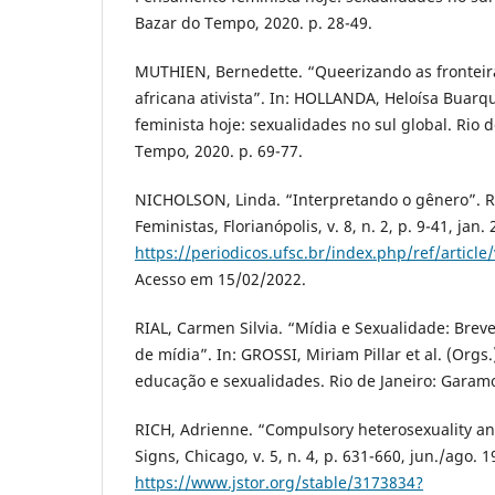
Bazar do Tempo, 2020. p. 28-49.
MUTHIEN, Bernedette. “Queerizando as fronteir
africana ativista”. In: HOLLANDA, Heloísa Buar
feminista hoje: sexualidades no sul global. Rio d
Tempo, 2020. p. 69-77.
NICHOLSON, Linda. “Interpretando o gênero”. R
Feministas, Florianópolis, v. 8, n. 2, p. 9-41, jan
https://periodicos.ufsc.br/index.php/ref/articl
Acesso em 15/02/2022.
RIAL, Carmen Silvia. “Mídia e Sexualidade: Bre
de mídia”. In: GROSSI, Miriam Pillar et al. (Orgs
educação e sexualidades. Rio de Janeiro: Garamo
RICH, Adrienne. “Compulsory heterosexuality an
Signs, Chicago, v. 5, n. 4, p. 631-660, jun./ago. 
https://www.jstor.org/stable/3173834?