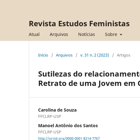
Revista Estudos Feministas
Atual
Arquivos
Notícias
Sobre
Início
/
Arquivos
/
v. 31 n. 2 (2023)
/
Artigos
Sutilezas do relacionament
Retrato de uma Jovem em
Carolina de Souza
FFCLRP-USP
Manoel Antônio dos Santos
FFCLRP-USP
http://orcid.org/0000-0001-8214-7767