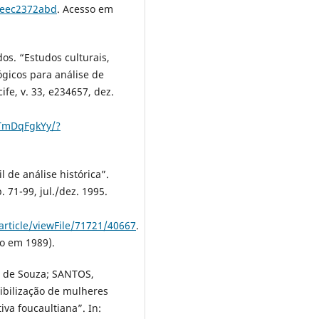
1eec2372abd
. Acesso em
s. “Estudos culturais,
ógicos para análise de
ife, v. 33, e234657, dez.
tTmDqFgkYy/?
 de análise histórica”.
. 71-99, jul./dez. 1995.
rticle/viewFile/71721/40667
.
o em 1989).
a de Souza; SANTOS,
sibilização de mulheres
va foucaultiana”. In: