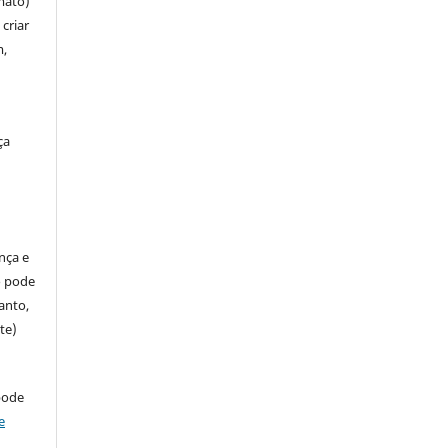
mato)
criar
m,
ça
ença e
so pode
anto,
te)
pode
e