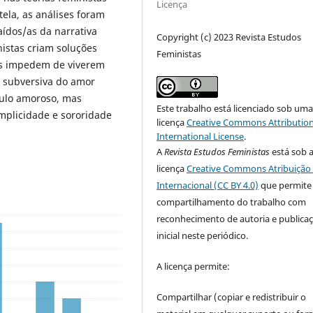
Licença
ela, as análises foram
ídos/as da narrativa
Copyright (c) 2023 Revista Estudos
nistas criam soluções
Feministas
 as impedem de viverem
a subversiva do amor
culo amoroso, mas
Este trabalho está licenciado sob um
mplicidade e sororidade
licença
Creative Commons Attribution
International License
.
A
Revista Estudos Feministas
está sob 
licença
Creative Commons Atribuição 
Internacional (CC BY 4.0)
que permite
compartilhamento do trabalho com
reconhecimento de autoria e publica
inicial neste periódico.
A licença permite:
Compartilhar (copiar e redistribuir o