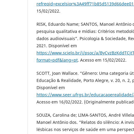
refreqid=excelsior%3A49ff71b85d5139d66dee0
15/02/2022.
RISK, Eduardo Name; SANTOS, Manoel Antônio do
pesquisa qualitativa e mídias: Critérios metodol
dados audiovisuais”. Psicologia & Sociedade, Rec
2021. Disponível em
https://www.scielo.br/j/psoc/a/ByCvzBzKddTCj
format=pdf&lang=pt
. Acesso em 15/02/2022.
SCOTT, Joan Wallace. “Gênero: Uma categoria útil
Educação & Realidade, Porto Alegre, v. 20, n. 2, p
Disponível em
https://www.seer.ufrgs.br/educacaoerealidade/a
Acesso em 16/02/2022. (Originalmente publicad
SOUZA, Carolina de; LIMA-SANTOS, André Villel
Manoel Antônio dos. “Relatos do silêncio: A invi
lésbicas nos serviços de saúde em uma perspecti