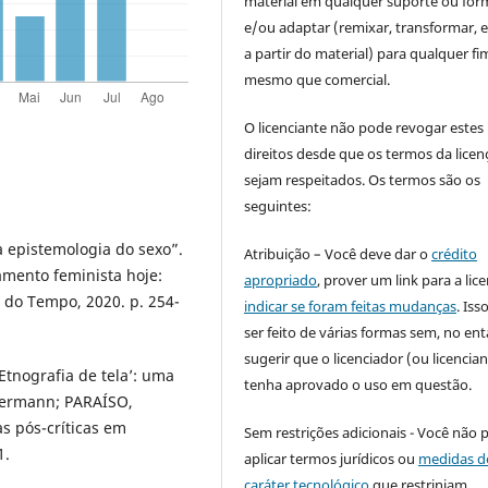
material em qualquer suporte ou for
e/ou adaptar (remixar, transformar, e 
a partir do material) para qualquer fi
mesmo que comercial.
O licenciante não pode revogar estes
direitos desde que os termos da licen
sejam respeitados. Os termos são os
seguintes:
 epistemologia do sexo”.
Atribuição – Você deve dar o
crédito
amento feminista hoje:
apropriado
, prover um link para a lic
r do Tempo, 2020. p. 254-
indicar se foram feitas mudanças
. Is
ser feito de várias formas sem, no ent
sugerir que o licenciador (ou licencian
Etnografia de tela’: uma
tenha aprovado o uso em questão.
termann; PARAÍSO,
s pós-críticas em
Sem restrições adicionais - Você não 
1.
aplicar termos jurídicos ou
medidas d
caráter tecnológico
que restrinjam