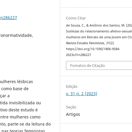
1n286227
Como Citar
de Souza, C., & Antônio dos Santos, M. (202
Sutilezas do relacionamento afetivo-sexual
ronormatividade,
mulheres em Retrato de uma Jovem em Ch
Revista Estudos Feministas
,
31
(2).
https://doi.org/10.1590/1806-9584-
2023v31n286227
Fomatos de Citação
ulheres lésbicas
Edição
e como base de
v. 31 n. 2 (2023)
çar a
ida invisibilizada ou
Seção
tivo deste estudo é
Artigos
 entre mulheres como
to, parte-se da leitura do
 nas teorias feministas