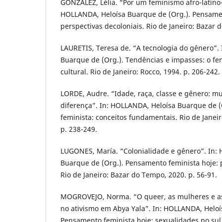
GONZALEZ, Lélia. “Por um feminismo afro-latino
HOLLANDA, Heloísa Buarque de (Org.). Pensamen
perspectivas decoloniais. Rio de Janeiro: Bazar 
LAURETIS, Teresa de. “A tecnologia do gênero”.
Buarque de (Org.). Tendências e impasses: o fe
cultural. Rio de Janeiro: Rocco, 1994. p. 206-242.
LORDE, Audre. “Idade, raça, classe e gênero: m
diferença”. In: HOLLANDA, Heloísa Buarque de 
feminista: conceitos fundamentais. Rio de Janei
p. 238-249.
LUGONES, María. “Colonialidade e gênero”. In:
Buarque de (Org.). Pensamento feminista hoje: p
Rio de Janeiro: Bazar do Tempo, 2020. p. 56-91.
MOGROVEJO, Norma. “O queer, as mulheres e as
no ativismo em Abya Yala”. In: HOLLANDA, Heloí
Pensamento feminista hoje: sexualidades no sul g