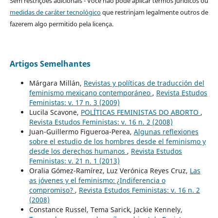
Sem restrições adicionais - Você não pode aplicar termos jurídicos ou
medidas de caráter tecnológico
que restrinjam legalmente outros de
fazerem algo permitido pela licença.
Artigos Semelhantes
Márgara Millán,
Revistas y políticas de traducción del
feminismo mexicano contemporáneo
,
Revista Estudos
Feministas: v. 17 n. 3 (2009)
Lucila Scavone,
POLÍTICAS FEMINISTAS DO ABORTO
,
Revista Estudos Feministas: v. 16 n. 2 (2008)
Juan-Guillermo Figueroa-Perea,
Algunas reflexiones
sobre el estudio de los hombres desde el feminismo y
desde los derechos humanos
,
Revista Estudos
Feministas: v. 21 n. 1 (2013)
Oralia Gómez-Ramírez, Luz Verónica Reyes Cruz,
Las
as jóvenes y el feminismo: ¿Indiferencia o
compromiso?
,
Revista Estudos Feministas: v. 16 n. 2
(2008)
Constance Russel, Tema Sarick, Jackie Kennely,