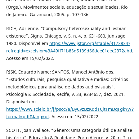
(Orgs.). Movimentos sociais, educação e sexualidades. Rio
de Janeiro: Garamond, 2005. p. 107-136.
RICH, Adrienne. “Compulsory heterosexuality and lesbian
existence”. Signs, Chicago, v. 5, n. 4, p. 631-660, jun./ago.
1980. Disponível em
https://www.jstor.org/stable/3173834?
refreqid=excelsior%3A49ff71b85d5139d66dee01eec2372abd
.
Acesso em 15/02/2022.
RISK, Eduardo Name; SANTOS, Manoel Antônio dos.
“Estudos culturais, pesquisa qualitativa e mídias: Critérios
metodológicos para análise de dados audiovisuais”.
Psicologia & Sociedade, Recife, v. 33, e234657, dez. 2021.
Disponível em
https://www.scielo.br/j/psoc/a/ByCvzBzKddTCjtTmDqFgkYy/?
format=pdf&lang=pt
. Acesso em 15/02/2022.
SCOTT, Joan Wallace. “Gênero: Uma categoria útil de análise
histórica”. Educação & Realidade, Porto Alegre, v. 20, n. 2, p.