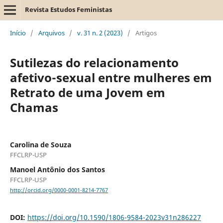
Revista Estudos Feministas
Início
/
Arquivos
/
v. 31 n. 2 (2023)
/
Artigos
Sutilezas do relacionamento
afetivo-sexual entre mulheres em
Retrato de uma Jovem em
Chamas
Carolina de Souza
FFCLRP-USP
Manoel Antônio dos Santos
FFCLRP-USP
http://orcid.org/0000-0001-8214-7767
DOI:
https://doi.org/10.1590/1806-9584-2023v31n286227