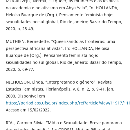
MOGROVEJO, Norma. “O queer, as mulheres e as lésbicas
na academia e no ativismo em Abya Yala”. In: HOLLANDA,
Heloísa Buarque de (Org.). Pensamento feminista hoje:
sexualidades no sul global. Rio de Janeiro: Bazar do Tempo,
2020. p. 28-49.
MUTHIEN, Bernedette. “Queerizando as fronteiras: uma
perspectiva africana ativista”. In: HOLLANDA, Heloísa
Buarque de (Org.). Pensamento feminista hoje:
sexualidades no sul global. Rio de Janeiro: Bazar do Tempo,
2020. p. 69-77.
NICHOLSON, Linda. “Interpretando o gênero”. Revista
Estudos Feministas, Florianópolis, v. 8, n. 2, p. 9-41, jan.
2000. Disponível em
https://periodicos.ufsc.br/index.php/ref/article/view/11917/11
Acesso em 15/02/2022.
RIAL, Carmen Silvia. “Mídia e Sexualidade: Breve panorama
dos estudos de mídia”. In: GROSSI, Miriam Pillar et al.