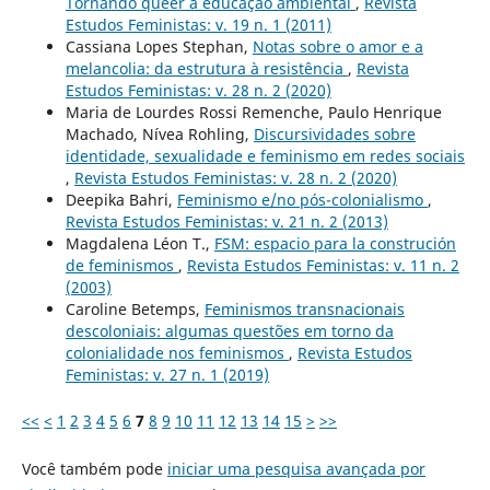
Tornando queer a educação ambiental
,
Revista
Estudos Feministas: v. 19 n. 1 (2011)
Cassiana Lopes Stephan,
Notas sobre o amor e a
melancolia: da estrutura à resistência
,
Revista
Estudos Feministas: v. 28 n. 2 (2020)
Maria de Lourdes Rossi Remenche, Paulo Henrique
Machado, Nívea Rohling,
Discursividades sobre
identidade, sexualidade e feminismo em redes sociais
,
Revista Estudos Feministas: v. 28 n. 2 (2020)
Deepika Bahri,
Feminismo e/no pós-colonialismo
,
Revista Estudos Feministas: v. 21 n. 2 (2013)
Magdalena Léon T.,
FSM: espacio para la construción
de feminismos
,
Revista Estudos Feministas: v. 11 n. 2
(2003)
Caroline Betemps,
Feminismos transnacionais
descoloniais: algumas questões em torno da
colonialidade nos feminismos
,
Revista Estudos
Feministas: v. 27 n. 1 (2019)
<<
<
1
2
3
4
5
6
7
8
9
10
11
12
13
14
15
>
>>
Você também pode
iniciar uma pesquisa avançada por