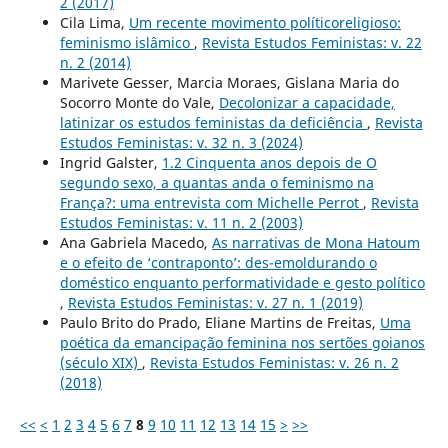
2 (2017)
Cila Lima,
Um recente movimento políticoreligioso:
feminismo islâmico
,
Revista Estudos Feministas: v. 22
n. 2 (2014)
Marivete Gesser, Marcia Moraes, Gislana Maria do
Socorro Monte do Vale,
Decolonizar a capacidade,
latinizar os estudos feministas da deficiência
,
Revista
Estudos Feministas: v. 32 n. 3 (2024)
Ingrid Galster,
1.2 Cinquenta anos depois de O
segundo sexo, a quantas anda o feminismo na
França?: uma entrevista com Michelle Perrot
,
Revista
Estudos Feministas: v. 11 n. 2 (2003)
Ana Gabriela Macedo,
As narrativas de Mona Hatoum
e o efeito de ‘contraponto’: des-emoldurando o
doméstico enquanto performatividade e gesto político
,
Revista Estudos Feministas: v. 27 n. 1 (2019)
Paulo Brito do Prado, Eliane Martins de Freitas,
Uma
poética da emancipação feminina nos sertões goianos
(século XIX)
,
Revista Estudos Feministas: v. 26 n. 2
(2018)
<<
<
1
2
3
4
5
6
7
8
9
10
11
12
13
14
15
>
>>