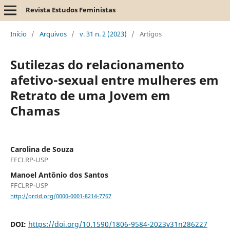
Revista Estudos Feministas
Início
/
Arquivos
/
v. 31 n. 2 (2023)
/
Artigos
Sutilezas do relacionamento
afetivo-sexual entre mulheres em
Retrato de uma Jovem em
Chamas
Carolina de Souza
FFCLRP-USP
Manoel Antônio dos Santos
FFCLRP-USP
http://orcid.org/0000-0001-8214-7767
DOI:
https://doi.org/10.1590/1806-9584-2023v31n286227