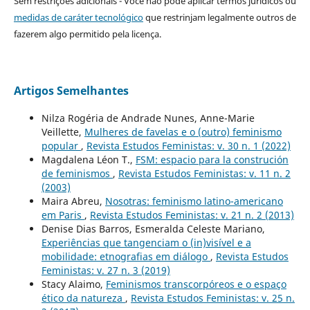
Sem restrições adicionais - Você não pode aplicar termos jurídicos ou
medidas de caráter tecnológico
que restrinjam legalmente outros de
fazerem algo permitido pela licença.
Artigos Semelhantes
Nilza Rogéria de Andrade Nunes, Anne-Marie
Veillette,
Mulheres de favelas e o (outro) feminismo
popular
,
Revista Estudos Feministas: v. 30 n. 1 (2022)
Magdalena Léon T.,
FSM: espacio para la construción
de feminismos
,
Revista Estudos Feministas: v. 11 n. 2
(2003)
Maira Abreu,
Nosotras: feminismo latino-americano
em Paris
,
Revista Estudos Feministas: v. 21 n. 2 (2013)
Denise Dias Barros, Esmeralda Celeste Mariano,
Experiências que tangenciam o (in)visível e a
mobilidade: etnografias em diálogo
,
Revista Estudos
Feministas: v. 27 n. 3 (2019)
Stacy Alaimo,
Feminismos transcorpóreos e o espaço
ético da natureza
,
Revista Estudos Feministas: v. 25 n.