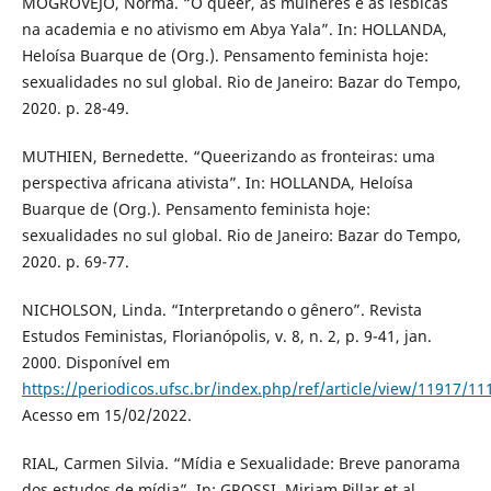
MOGROVEJO, Norma. “O queer, as mulheres e as lésbicas
na academia e no ativismo em Abya Yala”. In: HOLLANDA,
Heloísa Buarque de (Org.). Pensamento feminista hoje:
sexualidades no sul global. Rio de Janeiro: Bazar do Tempo,
2020. p. 28-49.
MUTHIEN, Bernedette. “Queerizando as fronteiras: uma
perspectiva africana ativista”. In: HOLLANDA, Heloísa
Buarque de (Org.). Pensamento feminista hoje:
sexualidades no sul global. Rio de Janeiro: Bazar do Tempo,
2020. p. 69-77.
NICHOLSON, Linda. “Interpretando o gênero”. Revista
Estudos Feministas, Florianópolis, v. 8, n. 2, p. 9-41, jan.
2000. Disponível em
https://periodicos.ufsc.br/index.php/ref/article/view/11917/11
Acesso em 15/02/2022.
RIAL, Carmen Silvia. “Mídia e Sexualidade: Breve panorama
dos estudos de mídia”. In: GROSSI, Miriam Pillar et al.