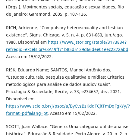
(Orgs.). Movimentos sociais, educação e sexualidades. Rio
de Janeiro: Garamond, 2005. p. 107-136.
RICH, Adrienne. “Compulsory heterosexuality and lesbian
existence”. Signs, Chicago, v. 5, n. 4, p. 631-660, jun./ago.
1980. Disponível em
https://www.jstor.org/stable/3173834?
refreqid=excelsior%3A49ff71b85d5139d66dee01eec2372abd
.
Acesso em 15/02/2022.
RISK, Eduardo Name; SANTOS, Manoel Antônio dos.
“Estudos culturais, pesquisa qualitativa e mídias: Critérios
metodológicos para análise de dados audiovisuais”.
Psicologia & Sociedade, Recife, v. 33, e234657, dez. 2021.
Disponível em
https://www.scielo.br/j/psoc/a/ByCvzBzKddTCjtTmDqFgkYy/?
format=pdf&lang=pt
. Acesso em 15/02/2022.
SCOTT, Joan Wallace. “Gênero: Uma categoria útil de análise
histórica”. Educação & Realidade, Porto Alegre, v. 20, n. 2, p.