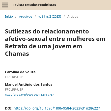
Revista Estudos Feministas
Início
/
Arquivos
/
v. 31 n. 2 (2023)
/
Artigos
Sutilezas do relacionamento
afetivo-sexual entre mulheres em
Retrato de uma Jovem em
Chamas
Carolina de Souza
FFCLRP-USP
Manoel Antônio dos Santos
FFCLRP-USP
http://orcid.org/0000-0001-8214-7767
DOI:
https://doi.org/10.1590/1806-9584-2023v31n286227