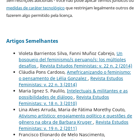
Sem restrições adicionais - Você não pode aplicar termos jurídicos ou
medidas de caráter tecnológico
que restrinjam legalmente outros de
fazerem algo permitido pela licença.
Artigos Semelhantes
Violeta Barrientos Silva, Fanni Muñoz Cabrejo,
Un
bosquejo del feminismo/s peruano/s: los múltiples
desafíos
,
Revista Estudos Feministas: v. 22 n. 2 (2014)
Cláudia Pons Cardoso,
Amefricanizando o feminismo:
o pensamento de Lélia Gonzalez
,
Revista Estudos
Feministas: v. 22 n. 3 (2014)
Maria Ignez S. Paulilo,
Intelectuais & militantes e as
possibilidades de diálogo
,
Revista Estudos
Feministas: v. 18 n. 3 (2010)
Lina Alves Arruda, Maria de Fátima Morethy Couto,
Ativismo artístico: engajamento político e questões de
gênero na obra de Barbara Kruger
,
Revista Estudos
Feministas: v. 19 n. 2 (2011)
Francisco Elionardo de Melo Nascimento,