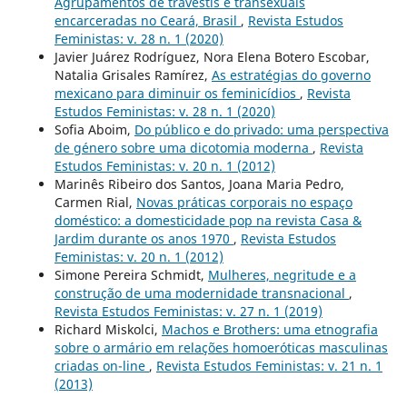
Agrupamentos de travestis e transexuais
encarceradas no Ceará, Brasil
,
Revista Estudos
Feministas: v. 28 n. 1 (2020)
Javier Juárez Rodríguez, Nora Elena Botero Escobar,
Natalia Grisales Ramírez,
As estratégias do governo
mexicano para diminuir os feminicídios
,
Revista
Estudos Feministas: v. 28 n. 1 (2020)
Sofia Aboim,
Do público e do privado: uma perspectiva
de género sobre uma dicotomia moderna
,
Revista
Estudos Feministas: v. 20 n. 1 (2012)
Marinês Ribeiro dos Santos, Joana Maria Pedro,
Carmen Rial,
Novas práticas corporais no espaço
doméstico: a domesticidade pop na revista Casa &
Jardim durante os anos 1970
,
Revista Estudos
Feministas: v. 20 n. 1 (2012)
Simone Pereira Schmidt,
Mulheres, negritude e a
construção de uma modernidade transnacional
,
Revista Estudos Feministas: v. 27 n. 1 (2019)
Richard Miskolci,
Machos e Brothers: uma etnografia
sobre o armário em relações homoeróticas masculinas
criadas on-line
,
Revista Estudos Feministas: v. 21 n. 1
(2013)