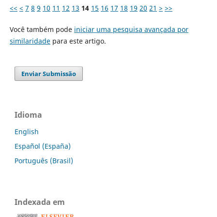
<<
<
7
8
9
10
11
12
13
14
15
16
17
18
19
20
21
>
>>
Você também pode
iniciar uma pesquisa avançada por
similaridade
para este artigo.
Enviar Submissão
Idioma
English
Español (España)
Português (Brasil)
Indexada em