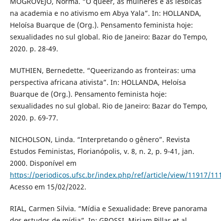
MOGROVEJO, Norma. “O queer, as mulheres e as lésbicas
na academia e no ativismo em Abya Yala”. In: HOLLANDA,
Heloísa Buarque de (Org.). Pensamento feminista hoje:
sexualidades no sul global. Rio de Janeiro: Bazar do Tempo,
2020. p. 28-49.
MUTHIEN, Bernedette. “Queerizando as fronteiras: uma
perspectiva africana ativista”. In: HOLLANDA, Heloísa
Buarque de (Org.). Pensamento feminista hoje:
sexualidades no sul global. Rio de Janeiro: Bazar do Tempo,
2020. p. 69-77.
NICHOLSON, Linda. “Interpretando o gênero”. Revista
Estudos Feministas, Florianópolis, v. 8, n. 2, p. 9-41, jan.
2000. Disponível em
https://periodicos.ufsc.br/index.php/ref/article/view/11917/11
Acesso em 15/02/2022.
RIAL, Carmen Silvia. “Mídia e Sexualidade: Breve panorama
dos estudos de mídia”. In: GROSSI, Miriam Pillar et al.