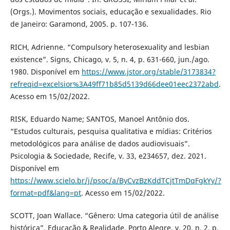
(Orgs.). Movimentos sociais, educação e sexualidades. Rio
de Janeiro: Garamond, 2005. p. 107-136.
RICH, Adrienne. “Compulsory heterosexuality and lesbian
existence”. Signs, Chicago, v. 5, n. 4, p. 631-660, jun./ago.
1980. Disponível em
https://www.jstor.org/stable/3173834?
refreqid=excelsior%3A49ff71b85d5139d66dee01eec2372abd
.
Acesso em 15/02/2022.
RISK, Eduardo Name; SANTOS, Manoel Antônio dos.
“Estudos culturais, pesquisa qualitativa e mídias: Critérios
metodológicos para análise de dados audiovisuais”.
Psicologia & Sociedade, Recife, v. 33, e234657, dez. 2021.
Disponível em
https://www.scielo.br/j/psoc/a/ByCvzBzKddTCjtTmDqFgkYy/?
format=pdf&lang=pt
. Acesso em 15/02/2022.
SCOTT, Joan Wallace. “Gênero: Uma categoria útil de análise
histórica”. Educação & Realidade, Porto Alegre, v. 20, n. 2, p.