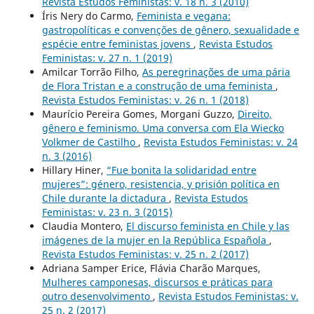
Revista Estudos Feministas: v. 18 n. 3 (2010)
Íris Nery do Carmo,
Feminista e vegana:
gastropolíticas e convenções de gênero, sexualidade e
espécie entre feministas jovens
,
Revista Estudos
Feministas: v. 27 n. 1 (2019)
Amilcar Torrão Filho,
As peregrinações de uma pária
de Flora Tristan e a construção de uma feminista
,
Revista Estudos Feministas: v. 26 n. 1 (2018)
Maurício Pereira Gomes, Morgani Guzzo,
Direito,
gênero e feminismo. Uma conversa com Ela Wiecko
Volkmer de Castilho
,
Revista Estudos Feministas: v. 24
n. 3 (2016)
Hillary Hiner,
“Fue bonita la solidaridad entre
mujeres”: género, resistencia, y prisión política en
Chile durante la dictadura
,
Revista Estudos
Feministas: v. 23 n. 3 (2015)
Claudia Montero,
El discurso feminista en Chile y las
imágenes de la mujer en la República Española
,
Revista Estudos Feministas: v. 25 n. 2 (2017)
Adriana Samper Erice, Flávia Charão Marques,
Mulheres camponesas, discursos e práticas para
outro desenvolvimento
,
Revista Estudos Feministas: v.
25 n. 2 (2017)