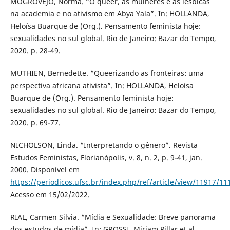
MOGROVEJO, Norma. “O queer, as mulheres e as lésbicas
na academia e no ativismo em Abya Yala”. In: HOLLANDA,
Heloísa Buarque de (Org.). Pensamento feminista hoje:
sexualidades no sul global. Rio de Janeiro: Bazar do Tempo,
2020. p. 28-49.
MUTHIEN, Bernedette. “Queerizando as fronteiras: uma
perspectiva africana ativista”. In: HOLLANDA, Heloísa
Buarque de (Org.). Pensamento feminista hoje:
sexualidades no sul global. Rio de Janeiro: Bazar do Tempo,
2020. p. 69-77.
NICHOLSON, Linda. “Interpretando o gênero”. Revista
Estudos Feministas, Florianópolis, v. 8, n. 2, p. 9-41, jan.
2000. Disponível em
https://periodicos.ufsc.br/index.php/ref/article/view/11917/11
Acesso em 15/02/2022.
RIAL, Carmen Silvia. “Mídia e Sexualidade: Breve panorama
dos estudos de mídia”. In: GROSSI, Miriam Pillar et al.