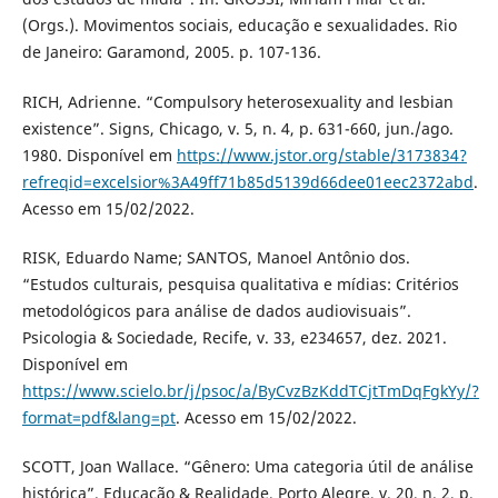
(Orgs.). Movimentos sociais, educação e sexualidades. Rio
de Janeiro: Garamond, 2005. p. 107-136.
RICH, Adrienne. “Compulsory heterosexuality and lesbian
existence”. Signs, Chicago, v. 5, n. 4, p. 631-660, jun./ago.
1980. Disponível em
https://www.jstor.org/stable/3173834?
refreqid=excelsior%3A49ff71b85d5139d66dee01eec2372abd
.
Acesso em 15/02/2022.
RISK, Eduardo Name; SANTOS, Manoel Antônio dos.
“Estudos culturais, pesquisa qualitativa e mídias: Critérios
metodológicos para análise de dados audiovisuais”.
Psicologia & Sociedade, Recife, v. 33, e234657, dez. 2021.
Disponível em
https://www.scielo.br/j/psoc/a/ByCvzBzKddTCjtTmDqFgkYy/?
format=pdf&lang=pt
. Acesso em 15/02/2022.
SCOTT, Joan Wallace. “Gênero: Uma categoria útil de análise
histórica”. Educação & Realidade, Porto Alegre, v. 20, n. 2, p.