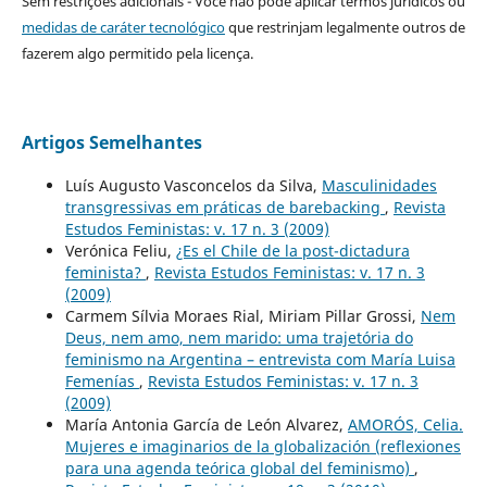
Sem restrições adicionais - Você não pode aplicar termos jurídicos ou
medidas de caráter tecnológico
que restrinjam legalmente outros de
fazerem algo permitido pela licença.
Artigos Semelhantes
Luís Augusto Vasconcelos da Silva,
Masculinidades
transgressivas em práticas de barebacking
,
Revista
Estudos Feministas: v. 17 n. 3 (2009)
Verónica Feliu,
¿Es el Chile de la post-dictadura
feminista?
,
Revista Estudos Feministas: v. 17 n. 3
(2009)
Carmem Sílvia Moraes Rial, Miriam Pillar Grossi,
Nem
Deus, nem amo, nem marido: uma trajetória do
feminismo na Argentina – entrevista com María Luisa
Femenías
,
Revista Estudos Feministas: v. 17 n. 3
(2009)
María Antonia García de León Alvarez,
AMORÓS, Celia.
Mujeres e imaginarios de la globalización (reflexiones
para una agenda teórica global del feminismo)
,