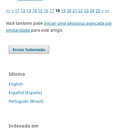
<<
<
11
12
13
14
15
16
17
18
19
20
21
22
23
24
25
>
>>
Você também pode
iniciar uma pesquisa avançada por
similaridade
para este artigo.
Enviar Submissão
Idioma
English
Español (España)
Português (Brasil)
Indexada em