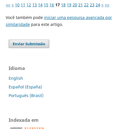
<<
<
10
11
12
13
14
15
16
17
18
19
20
21
22
23
24
>
>>
Você também pode
iniciar uma pesquisa avançada por
similaridade
para este artigo.
Enviar Submissão
Idioma
English
Español (España)
Português (Brasil)
Indexada em