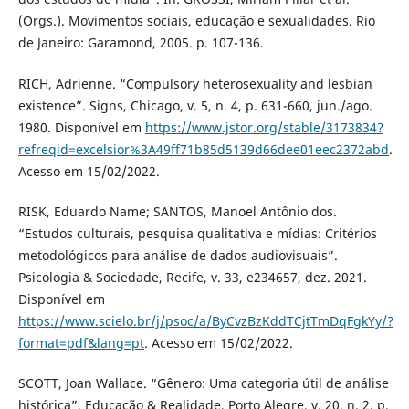
(Orgs.). Movimentos sociais, educação e sexualidades. Rio
de Janeiro: Garamond, 2005. p. 107-136.
RICH, Adrienne. “Compulsory heterosexuality and lesbian
existence”. Signs, Chicago, v. 5, n. 4, p. 631-660, jun./ago.
1980. Disponível em
https://www.jstor.org/stable/3173834?
refreqid=excelsior%3A49ff71b85d5139d66dee01eec2372abd
.
Acesso em 15/02/2022.
RISK, Eduardo Name; SANTOS, Manoel Antônio dos.
“Estudos culturais, pesquisa qualitativa e mídias: Critérios
metodológicos para análise de dados audiovisuais”.
Psicologia & Sociedade, Recife, v. 33, e234657, dez. 2021.
Disponível em
https://www.scielo.br/j/psoc/a/ByCvzBzKddTCjtTmDqFgkYy/?
format=pdf&lang=pt
. Acesso em 15/02/2022.
SCOTT, Joan Wallace. “Gênero: Uma categoria útil de análise
histórica”. Educação & Realidade, Porto Alegre, v. 20, n. 2, p.