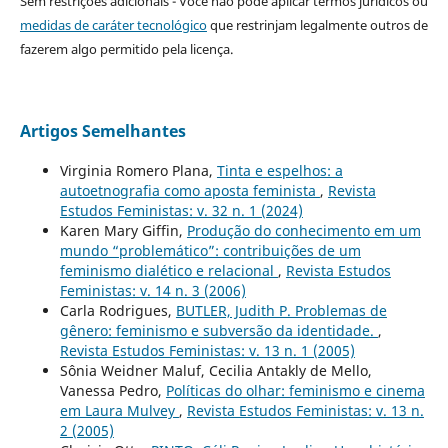
Sem restrições adicionais - Você não pode aplicar termos jurídicos ou
medidas de caráter tecnológico
que restrinjam legalmente outros de
fazerem algo permitido pela licença.
Artigos Semelhantes
Virginia Romero Plana,
Tinta e espelhos: a
autoetnografia como aposta feminista
,
Revista
Estudos Feministas: v. 32 n. 1 (2024)
Karen Mary Giffin,
Produção do conhecimento em um
mundo “problemático”: contribuições de um
feminismo dialético e relacional
,
Revista Estudos
Feministas: v. 14 n. 3 (2006)
Carla Rodrigues,
BUTLER, Judith P. Problemas de
gênero: feminismo e subversão da identidade.
,
Revista Estudos Feministas: v. 13 n. 1 (2005)
Sônia Weidner Maluf, Cecilia Antakly de Mello,
Vanessa Pedro,
Políticas do olhar: feminismo e cinema
em Laura Mulvey
,
Revista Estudos Feministas: v. 13 n.
2 (2005)