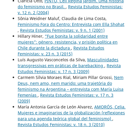
Claricia Otto,
PINTO, Céli Regina Jardim. Uma história
do feminismo no Brasil.
,
Revista Estudos Feministas:
v. 12 n. 2 (2004)
Sônia Weidner Maluf, Claudia de Lima Costa,
Feminismo Fora do Centro: Entrevista com Ella Shohat
,
Revista Estudos Feministas: v. 9 n. 1 (2001)
Hillary Hiner,
“Fue bonita la solidaridad entre
mujeres”: género, resistencia, y prisión política en
Chile durante la dictadura
,
Revista Estudos
Feministas: v. 23 n. 3 (2015)
Luís Augusto Vasconcelos da Silva,
Masculinidades
transgressivas em práticas de barebacking
,
Revista
Estudos Feministas: v. 17 n. 3 (2009)
Carmem Sílvia Moraes Rial, Miriam Pillar Grossi,
Nem
Deus, nem amo, nem marido: uma trajetória do
feminismo na Argentina – entrevista com María Luisa
Femenías
,
Revista Estudos Feministas: v. 17 n. 3
(2009)
María Antonia García de León Alvarez,
AMORÓS, Celia.
Mujeres e imaginarios de la globalización (reflexiones
para una agenda teórica global del feminismo)
,
Revista Estudos Feministas: v. 18 n. 3 (2010)