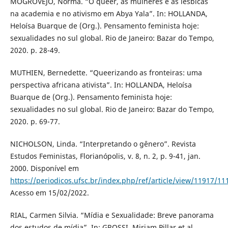
MOGROVEJO, Norma. “O queer, as mulheres e as lésbicas
na academia e no ativismo em Abya Yala”. In: HOLLANDA,
Heloísa Buarque de (Org.). Pensamento feminista hoje:
sexualidades no sul global. Rio de Janeiro: Bazar do Tempo,
2020. p. 28-49.
MUTHIEN, Bernedette. “Queerizando as fronteiras: uma
perspectiva africana ativista”. In: HOLLANDA, Heloísa
Buarque de (Org.). Pensamento feminista hoje:
sexualidades no sul global. Rio de Janeiro: Bazar do Tempo,
2020. p. 69-77.
NICHOLSON, Linda. “Interpretando o gênero”. Revista
Estudos Feministas, Florianópolis, v. 8, n. 2, p. 9-41, jan.
2000. Disponível em
https://periodicos.ufsc.br/index.php/ref/article/view/11917/11
Acesso em 15/02/2022.
RIAL, Carmen Silvia. “Mídia e Sexualidade: Breve panorama
dos estudos de mídia”. In: GROSSI, Miriam Pillar et al.