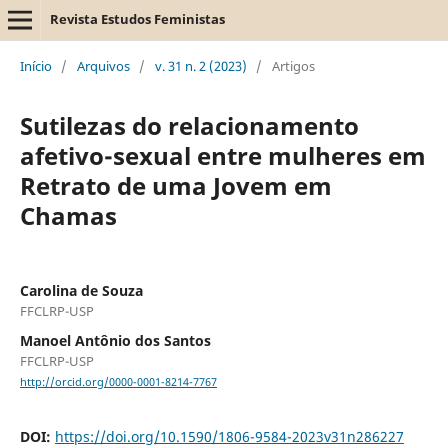
Revista Estudos Feministas
Início
/
Arquivos
/
v. 31 n. 2 (2023)
/
Artigos
Sutilezas do relacionamento
afetivo-sexual entre mulheres em
Retrato de uma Jovem em
Chamas
Carolina de Souza
FFCLRP-USP
Manoel Antônio dos Santos
FFCLRP-USP
http://orcid.org/0000-0001-8214-7767
DOI:
https://doi.org/10.1590/1806-9584-2023v31n286227