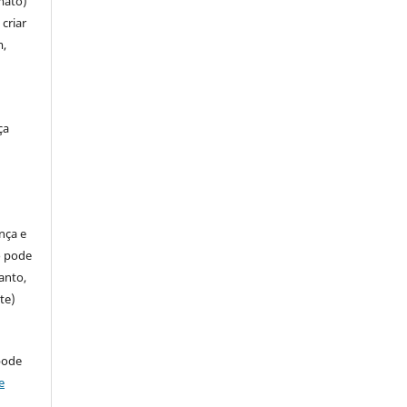
mato)
criar
m,
ça
ença e
so pode
anto,
te)
pode
e