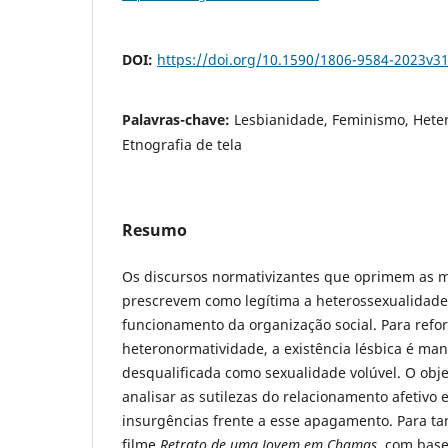
DOI:
https://doi.org/10.1590/1806-9584-2023v3
Palavras-chave:
Lesbianidade, Feminismo, Hete
Etnografia de tela
Resumo
Os discursos normativizantes que oprimem as m
prescrevem como legítima a heterossexualidad
funcionamento da organização social. Para refor
heteronormatividade, a existência lésbica é mant
desqualificada como sexualidade volúvel. O obje
analisar as sutilezas do relacionamento afetivo
insurgências frente a esse apagamento. Para tan
filme
Retrato de uma Jovem em Chamas
, com base