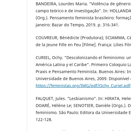
BANDEIRA, Lourdes Maria. “Violência de gênero
campo teórico e de investigação”. In: HOLLANDA
(Org.). Pensamento feminista brasileiro: formaçã
Janeiro: Bazar do Tempo, 2019. p. 316-341.
COUVREUR, Bénédicte (Produtora); SCIAMMA, Céli
de la Jeune Fille en Feu [Filme]. França: Lilies Fi
CURIEL, Ochy. “Descolonizando el feminismo: u
América Latina y el Caribe”. Primeiro Coloquio 
Praxis e Pensamento Feminista. Buenos Aires: In
Universidade de Buenos Aires, 2009. Disponível
https://feministas.org/IMG/pdf/Ochy_Curiel.pdf
FALQUET, Jules. “Lesbianismo”. In: HIRATA, Hele
DOARÉ, Hélène Le; SENOTIER, Danièle (Orgs.). Di
feminismo. São Paulo: Editora da Universidade Es
122-128.