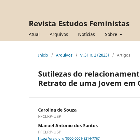
Revista Estudos Feministas
Atual
Arquivos
Notícias
Sobre
Início
/
Arquivos
/
v. 31 n. 2 (2023)
/
Artigos
Sutilezas do relacionament
Retrato de uma Jovem em
Carolina de Souza
FFCLRP-USP
Manoel Antônio dos Santos
FFCLRP-USP
http://orcid.org/0000-0001-8214-7767