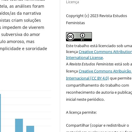
Licença
ela, as análises foram
ídos/as da narrativa
Copyright (c) 2023 Revista Estudos
nistas criam soluções
Feministas
 as impedem de viverem
a subversiva do amor
culo amoroso, mas
Este trabalho está licenciado sob um
mplicidade e sororidade
licença
Creative Commons Attribution
International License
.
A
Revista Estudos Feministas
está sob 
licença
Creative Commons Atribuição 
Internacional (CC BY 4.0)
que permite
compartilhamento do trabalho com
reconhecimento de autoria e publica
inicial neste periódico.
A licença permite:
Compartilhar (copiar e redistribuir o