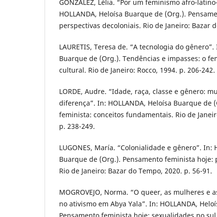
GONZALEZ, Lélia. “Por um feminismo afro-latino
HOLLANDA, Heloísa Buarque de (Org.). Pensamen
perspectivas decoloniais. Rio de Janeiro: Bazar 
LAURETIS, Teresa de. “A tecnologia do gênero”.
Buarque de (Org.). Tendências e impasses: o fe
cultural. Rio de Janeiro: Rocco, 1994. p. 206-242.
LORDE, Audre. “Idade, raça, classe e gênero: m
diferença”. In: HOLLANDA, Heloísa Buarque de 
feminista: conceitos fundamentais. Rio de Janei
p. 238-249.
LUGONES, María. “Colonialidade e gênero”. In:
Buarque de (Org.). Pensamento feminista hoje: p
Rio de Janeiro: Bazar do Tempo, 2020. p. 56-91.
MOGROVEJO, Norma. “O queer, as mulheres e as
no ativismo em Abya Yala”. In: HOLLANDA, Heloí
Pensamento feminista hoje: sexualidades no sul g