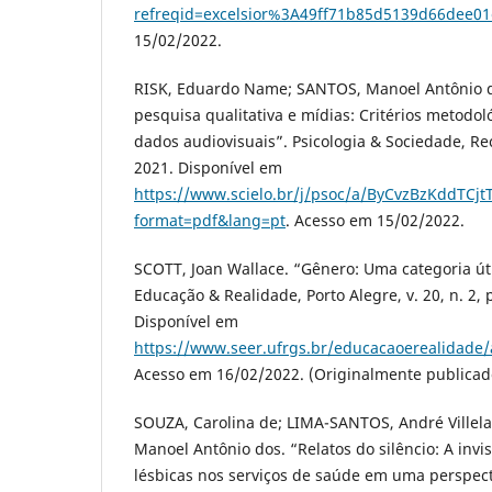
refreqid=excelsior%3A49ff71b85d5139d66dee0
15/02/2022.
RISK, Eduardo Name; SANTOS, Manoel Antônio do
pesquisa qualitativa e mídias: Critérios metodol
dados audiovisuais”. Psicologia & Sociedade, Rec
2021. Disponível em
https://www.scielo.br/j/psoc/a/ByCvzBzKddTCj
format=pdf&lang=pt
. Acesso em 15/02/2022.
SCOTT, Joan Wallace. “Gênero: Uma categoria útil
Educação & Realidade, Porto Alegre, v. 20, n. 2, p
Disponível em
https://www.seer.ufrgs.br/educacaoerealidade/a
Acesso em 16/02/2022. (Originalmente publicad
SOUZA, Carolina de; LIMA-SANTOS, André Villel
Manoel Antônio dos. “Relatos do silêncio: A invi
lésbicas nos serviços de saúde em uma perspecti