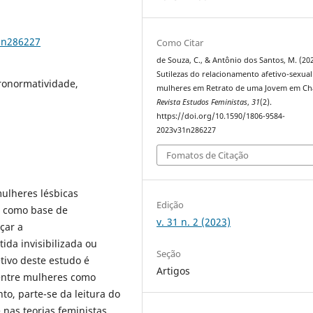
1n286227
Como Citar
de Souza, C., & Antônio dos Santos, M. (202
Sutilezas do relacionamento afetivo-sexual
ronormatividade,
mulheres em Retrato de uma Jovem em Ch
Revista Estudos Feministas
,
31
(2).
https://doi.org/10.1590/1806-9584-
2023v31n286227
Fomatos de Citação
ulheres lésbicas
Edição
e como base de
v. 31 n. 2 (2023)
çar a
ida invisibilizada ou
Seção
tivo deste estudo é
Artigos
 entre mulheres como
to, parte-se da leitura do
 nas teorias feministas