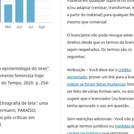
material em qualquer suporte ou for
e/ou adaptar (remixar, transformar, e 
a partir do material) para qualquer fi
mesmo que comercial.
O licenciante não pode revogar estes
direitos desde que os termos da licen
sejam respeitados. Os termos são os
seguintes:
 epistemologia do sexo”.
Atribuição – Você deve dar o
crédito
amento feminista hoje:
apropriado
, prover um link para a lic
r do Tempo, 2020. p. 254-
indicar se foram feitas mudanças
. Is
ser feito de várias formas sem, no ent
sugerir que o licenciador (ou licencian
Etnografia de tela’: uma
tenha aprovado o uso em questão.
termann; PARAÍSO,
s pós-críticas em
Sem restrições adicionais - Você não 
1.
aplicar termos jurídicos ou
medidas d
caráter tecnológico
que restrinjam