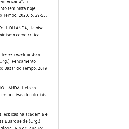
-americano”. In:
to feminista hoje:
do Tempo, 2020. p. 39-55.
 In: HOLLANDA, Heloísa
minismo como crítica
ulheres redefinindo a
(Org.). Pensamento
ro: Bazar do Tempo, 2019.
 HOLLANDA, Heloísa
erspectivas decoloniais.
 lésbicas na academia e
sa Buarque de (Org.).
lobal. Rio de Janeiro: