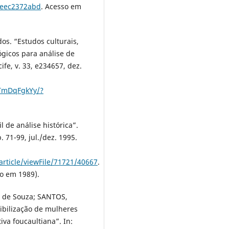
1eec2372abd
. Acesso em
s. “Estudos culturais,
ógicos para análise de
ife, v. 33, e234657, dez.
tTmDqFgkYy/?
 de análise histórica”.
. 71-99, jul./dez. 1995.
rticle/viewFile/71721/40667
.
o em 1989).
a de Souza; SANTOS,
sibilização de mulheres
va foucaultiana”. In: