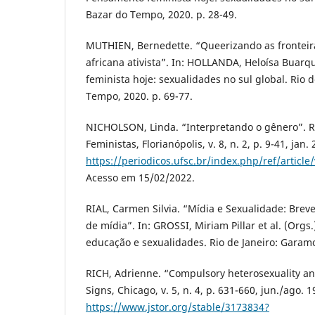
Bazar do Tempo, 2020. p. 28-49.
MUTHIEN, Bernedette. “Queerizando as fronteir
africana ativista”. In: HOLLANDA, Heloísa Buar
feminista hoje: sexualidades no sul global. Rio d
Tempo, 2020. p. 69-77.
NICHOLSON, Linda. “Interpretando o gênero”. R
Feministas, Florianópolis, v. 8, n. 2, p. 9-41, jan
https://periodicos.ufsc.br/index.php/ref/articl
Acesso em 15/02/2022.
RIAL, Carmen Silvia. “Mídia e Sexualidade: Bre
de mídia”. In: GROSSI, Miriam Pillar et al. (Orgs
educação e sexualidades. Rio de Janeiro: Garamo
RICH, Adrienne. “Compulsory heterosexuality an
Signs, Chicago, v. 5, n. 4, p. 631-660, jun./ago. 
https://www.jstor.org/stable/3173834?