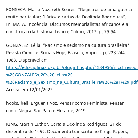
FONSECA, Maria Nazareth Soares. “Registros de uma guerra
muito particular: Diários e cartas de Deolinda Rodrigues”.
In: MATA, Inocência. Discursos memorialistas africanos e a
construção da história. Lisboa: Colibri, 2017. p. 79-94.
GONZÁLEZ, Lélia. “Racismo e sexismo na cultura brasileira”.
Revista Ciências Sociais Hoje, Brasília, Anpocs, p. 223-244,
1983. Disponível em
https://edisciplinas.usp.br/pluginfile.php/4584956/mod_resou
%20GONZALES%2C%20Lélia%20-
%20Racismo_e_Sexismo_na_Cultura_Brasileira%20%281%29.pdf
Acesso em 12/01/2022.
hooks, bell. Erguer a Voz. Pensar como Feminista, Pensar
como Negra. São Paulo: Elefante, 2019.
KING, Martin Luther. Carta a Deolinda Rodrigues, 21 de
dezembro de 1959. Documento transcrito no Kings Papers,