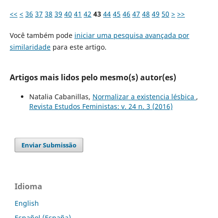
<<
<
36
37
38
39
40
41
42
43
44
45
46
47
48
49
50
>
>>
Você também pode
iniciar uma pesquisa avançada por
similaridade
para este artigo.
Artigos mais lidos pelo mesmo(s) autor(es)
Natalia Cabanillas,
Normalizar a existencia lésbica
,
Revista Estudos Feministas: v. 24 n. 3 (2016)
Enviar Submissão
Idioma
English
Español (España)