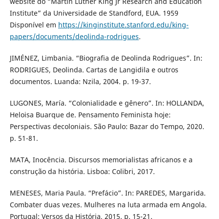
website do “Martin Luther King Jr Research and Education
Institute” da Universidade de Standford, EUA. 1959
Disponível em
https://kinginstitute.stanford.edu/king-
papers/documents/deolinda-rodrigues
.
JIMÉNEZ, Limbania. “Biografia de Deolinda Rodrigues”. In:
RODRIGUES, Deolinda. Cartas de Langidila e outros
documentos. Luanda: Nzila, 2004. p. 19-37.
LUGONES, María. “Colonialidade e gênero”. In: HOLLANDA,
Heloisa Buarque de. Pensamento Feminista hoje:
Perspectivas decoloniais. São Paulo: Bazar do Tempo, 2020.
p. 51-81.
MATA, Inocência. Discursos memorialistas africanos e a
construção da história. Lisboa: Colibri, 2017.
MENESES, Maria Paula. “Prefácio”. In: PAREDES, Margarida.
Combater duas vezes. Mulheres na luta armada em Angola.
Portugal: Versos da História, 2015. p. 15-21.