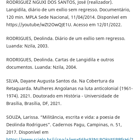
RODRIGUEZ NGUXI DOS SANTOS, José (realizador).
Langidila, diário de um exílio sem regresso. Documentário,
120 min. MPLA Sede Nacional, 11/04/2014. Disponível em
https://youtube/wZt2OwQJE1U. Acesso em 12/01/2022.
RODRIGUES, Deolinda. Diário de um exílio sem regresso.
Luanda: Nzila, 2003.
RODRIGUES, Deolinda. Cartas de Langidila e outros
documentos. Luanda: Nzila, 2004.
SILVA, Dayane Augusta Santos da. Na Cobertura da
Retaguarda. Mulheres Angolanas na luta anticolonial (1961-
1974). 2021. Doutorado em História - Universidade de
Brasília, Brasília, DF, 2021.
SOUZA, Larissa. “Militância, escrita e vida: a poesia de
Deolinda Rodrigues”. Cadernos Pagu, Campinas, n. 51,
2017. Disponível em
https://www.scielo.br/j/cpa/a/wnx56bs93NLRQkV4SRBfsHj/?