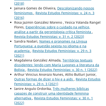
(2018)
Jainara Gomes de Oliveira,
Descolonizando nossos
feminismos
,
Revista Estudos Feministas: v. 24 n. 3
(2016)
Rosa Jazmin González Moreno , Yesica Yolanda Rangel
Flores,
Experiências sobre o cuidado na velhice,
análise a partir da gerontologia crítica feminista
,
Revista Estudos Feministas: v. 31 n. 2 (2023)
Sandra Nodari,
Nomes e pronomes na Língua
Portuguesa: a questão sexista no idioma e na
academia
,
Revista Estudos Feministas: v. 29 n. 3
(2021)
Magdalena González Almada,
Territórios textuais
dissidentes: lendo com María Lugones a literatura da
Bolívia
,
Revista Estudos Feministas: v. 30 n. 1 (2022)
Arthur Vinicius Anorozo Nunes, Atilio Butturi Junior,
Outras formas de dizer o hiv e a aids
,
Revista Estudos
Feministas: v. 29 n. 3 (2021)
Ianire Angulo Ordorika,
Três mulheres bíblicas
capazes de construir uma identidade feminina
alternativa
,
Revista Estudos Feministas: v. 30 n. 1
(2022)