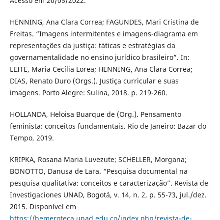
Acesso em 20/05/2022.
HENNING, Ana Clara Correa; FAGUNDES, Mari Cristina de
Freitas. “Imagens intermitentes e imagens-diagrama em
representações da justiça: táticas e estratégias da
governamentalidade no ensino jurídico brasileiro”. In:
LEITE, Maria Cecília Lorea; HENNING, Ana Clara Correa;
DIAS, Renato Duro (Orgs.). Justiça curricular e suas
imagens. Porto Alegre: Sulina, 2018. p. 219-260.
HOLLANDA, Heloisa Buarque de (Org.). Pensamento
feminista: conceitos fundamentais. Rio de Janeiro: Bazar do
Tempo, 2019.
KRIPKA, Rosana Maria Luvezute; SCHELLER, Morgana;
BONOTTO, Danusa de Lara. “Pesquisa documental na
pesquisa qualitativa: conceitos e caracterização”. Revista de
Investigaciones UNAD, Bogotá, v. 14, n. 2, p. 55-73, jul./dez.
2015. Disponível em
https://hemeroteca.unad.edu.co/index.php/revista-de-