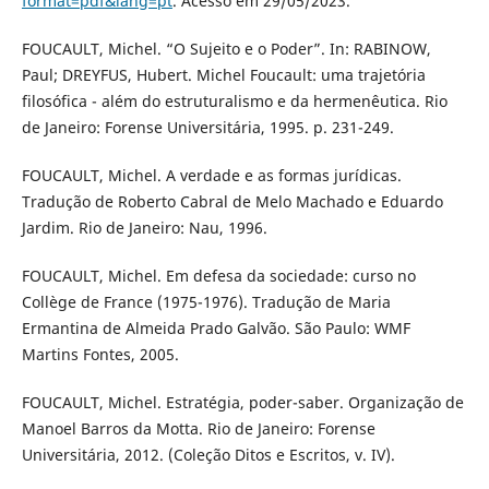
format=pdf&lang=pt
. Acesso em 29/05/2023.
FOUCAULT, Michel. “O Sujeito e o Poder”. In: RABINOW,
Paul; DREYFUS, Hubert. Michel Foucault: uma trajetória
filosófica - além do estruturalismo e da hermenêutica. Rio
de Janeiro: Forense Universitária, 1995. p. 231-249.
FOUCAULT, Michel. A verdade e as formas jurídicas.
Tradução de Roberto Cabral de Melo Machado e Eduardo
Jardim. Rio de Janeiro: Nau, 1996.
FOUCAULT, Michel. Em defesa da sociedade: curso no
Collège de France (1975-1976). Tradução de Maria
Ermantina de Almeida Prado Galvão. São Paulo: WMF
Martins Fontes, 2005.
FOUCAULT, Michel. Estratégia, poder-saber. Organização de
Manoel Barros da Motta. Rio de Janeiro: Forense
Universitária, 2012. (Coleção Ditos e Escritos, v. IV).