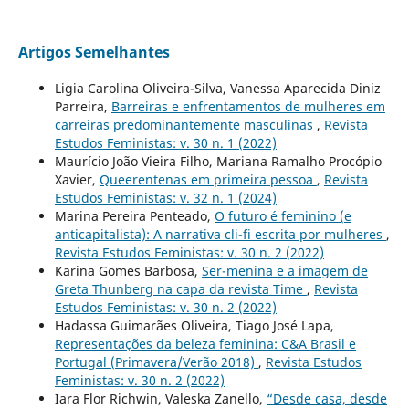
Artigos Semelhantes
Ligia Carolina Oliveira-Silva, Vanessa Aparecida Diniz
Parreira,
Barreiras e enfrentamentos de mulheres em
carreiras predominantemente masculinas
,
Revista
Estudos Feministas: v. 30 n. 1 (2022)
Maurício João Vieira Filho, Mariana Ramalho Procópio
Xavier,
Queerentenas em primeira pessoa
,
Revista
Estudos Feministas: v. 32 n. 1 (2024)
Marina Pereira Penteado,
O futuro é feminino (e
anticapitalista): A narrativa cli-fi escrita por mulheres
,
Revista Estudos Feministas: v. 30 n. 2 (2022)
Karina Gomes Barbosa,
Ser-menina e a imagem de
Greta Thunberg na capa da revista Time
,
Revista
Estudos Feministas: v. 30 n. 2 (2022)
Hadassa Guimarães Oliveira, Tiago José Lapa,
Representações da beleza feminina: C&A Brasil e
Portugal (Primavera/Verão 2018)
,
Revista Estudos
Feministas: v. 30 n. 2 (2022)
Iara Flor Richwin, Valeska Zanello,
“Desde casa, desde