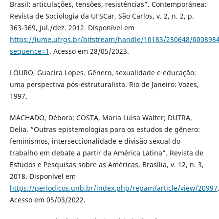
Brasil: articulações, tensões, resistências”. Contemporânea:
Revista de Sociologia da UFSCar, São Carlos, v. 2, n. 2, p.
363-369, jul./dez. 2012. Disponível em
https://lume.ufrgs.br/bitstream/handle/10183/250648/000898
sequence=1
. Acesso em 28/05/2023.
LOURO, Guacira Lopes. Gênero, sexualidade e educação:
uma perspectiva pós-estruturalista. Rio de Janeiro: Vozes,
1997.
MACHADO, Débora; COSTA, Maria Luisa Walter; DUTRA,
Delia. “Outras epistemologias para os estudos de gênero:
feminismos, interseccionalidade e divisão sexual do
trabalho em debate a partir da América Latina”. Revista de
Estudos e Pesquisas sobre as Américas, Brasília, v. 12, n. 3,
2018. Disponível em
https://periodicos.unb.br/index.php/repam/article/view/20997
Acesso em 05/03/2022.