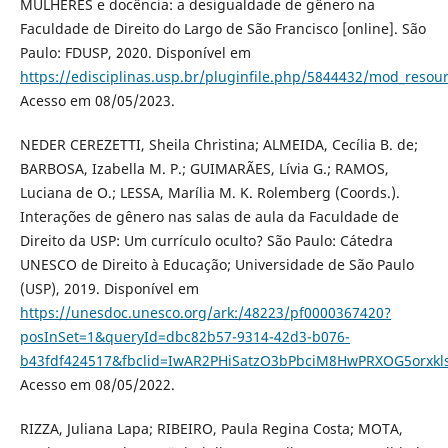
MULHERES e docência: a desigualdade de gênero na
Faculdade de Direito do Largo de São Francisco [online]. São
Paulo: FDUSP, 2020. Disponível em
https://edisciplinas.usp.br/pluginfile.php/5844432/mod_re
Acesso em 08/05/2023.
NEDER CEREZETTI, Sheila Christina; ALMEIDA, Cecília B. de;
BARBOSA, Izabella M. P.; GUIMARÃES, Lívia G.; RAMOS,
Luciana de O.; LESSA, Marília M. K. Rolemberg (Coords.).
Interações de gênero nas salas de aula da Faculdade de
Direito da USP: Um currículo oculto? São Paulo: Cátedra
UNESCO de Direito à Educação; Universidade de São Paulo
(USP), 2019. Disponível em
https://unesdoc.unesco.org/ark:/48223/pf0000367420?
posInSet=1&queryId=dbc82b57-9314-42d3-b076-
b43fdf424517&fbclid=IwAR2PHiSatzO3bPbciM8HwPRXOG5orxkl
Acesso em 08/05/2022.
RIZZA, Juliana Lapa; RIBEIRO, Paula Regina Costa; MOTA,