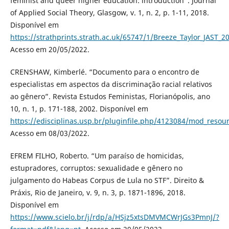
feminist and queer higher education: introduction”. Journal
of Applied Social Theory, Glasgow, v. 1, n. 2, p. 1-11, 2018.
Disponível em
https://strathprints.strath.ac.uk/65747/1/Breeze_Taylor_JAST_
Acesso em 20/05/2022.
CRENSHAW, Kimberlé. “Documento para o encontro de
especialistas em aspectos da discriminação racial relativos
ao gênero”. Revista Estudos Feministas, Florianópolis, ano
10, n. 1, p. 171-188, 2002. Disponível em
https://edisciplinas.usp.br/pluginfile.php/4123084/mod_res
Acesso em 08/03/2022.
EFREM FILHO, Roberto. “Um paraíso de homicidas,
estupradores, corruptos: sexualidade e gênero no
julgamento do Habeas Corpus de Lula no STF”. Direito &
Práxis, Rio de Janeiro, v. 9, n. 3, p. 1871-1896, 2018.
Disponível em
https://www.scielo.br/j/rdp/a/HSjz5xtsDMVMCWrJGs3PmnJ/?