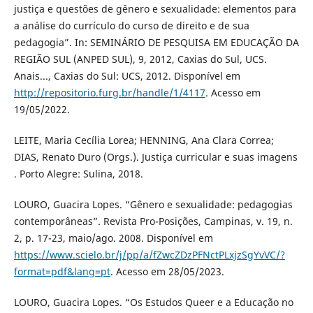
justiça e questões de gênero e sexualidade: elementos para
a análise do currículo do curso de direito e de sua
pedagogia”. In: SEMINÁRIO DE PESQUISA EM EDUCAÇÃO DA
REGIÃO SUL (ANPED SUL), 9, 2012, Caxias do Sul, UCS.
Anais..., Caxias do Sul: UCS, 2012. Disponível em
http://repositorio.furg.br/handle/1/4117
. Acesso em
19/05/2022.
LEITE, Maria Cecília Lorea; HENNING, Ana Clara Correa;
DIAS, Renato Duro (Orgs.). Justiça curricular e suas imagens
. Porto Alegre: Sulina, 2018.
LOURO, Guacira Lopes. “Gênero e sexualidade: pedagogias
contemporâneas”. Revista Pro-Posições, Campinas, v. 19, n.
2, p. 17-23, maio/ago. 2008. Disponível em
https://www.scielo.br/j/pp/a/fZwcZDzPFNctPLxjzSgYvVC/?
format=pdf&lang=pt
. Acesso em 28/05/2023.
LOURO, Guacira Lopes. “Os Estudos Queer e a Educação no