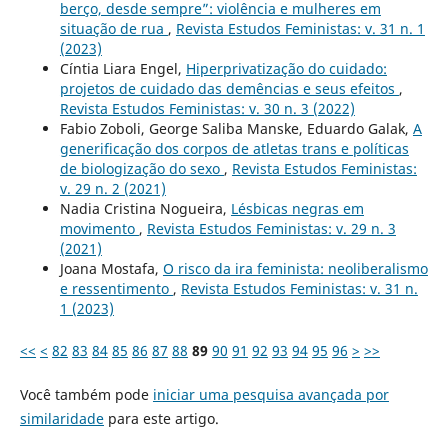
berço, desde sempre”: violência e mulheres em
situação de rua
,
Revista Estudos Feministas: v. 31 n. 1
(2023)
Cíntia Liara Engel,
Hiperprivatização do cuidado:
projetos de cuidado das demências e seus efeitos
,
Revista Estudos Feministas: v. 30 n. 3 (2022)
Fabio Zoboli, George Saliba Manske, Eduardo Galak,
A
generificação dos corpos de atletas trans e políticas
de biologização do sexo
,
Revista Estudos Feministas:
v. 29 n. 2 (2021)
Nadia Cristina Nogueira,
Lésbicas negras em
movimento
,
Revista Estudos Feministas: v. 29 n. 3
(2021)
Joana Mostafa,
O risco da ira feminista: neoliberalismo
e ressentimento
,
Revista Estudos Feministas: v. 31 n.
1 (2023)
<<
<
82
83
84
85
86
87
88
89
90
91
92
93
94
95
96
>
>>
Você também pode
iniciar uma pesquisa avançada por
similaridade
para este artigo.