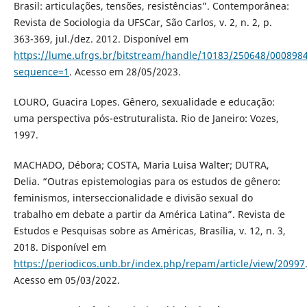
Brasil: articulações, tensões, resistências”. Contemporânea:
Revista de Sociologia da UFSCar, São Carlos, v. 2, n. 2, p.
363-369, jul./dez. 2012. Disponível em
https://lume.ufrgs.br/bitstream/handle/10183/250648/000898
sequence=1
. Acesso em 28/05/2023.
LOURO, Guacira Lopes. Gênero, sexualidade e educação:
uma perspectiva pós-estruturalista. Rio de Janeiro: Vozes,
1997.
MACHADO, Débora; COSTA, Maria Luisa Walter; DUTRA,
Delia. “Outras epistemologias para os estudos de gênero:
feminismos, interseccionalidade e divisão sexual do
trabalho em debate a partir da América Latina”. Revista de
Estudos e Pesquisas sobre as Américas, Brasília, v. 12, n. 3,
2018. Disponível em
https://periodicos.unb.br/index.php/repam/article/view/20997
Acesso em 05/03/2022.