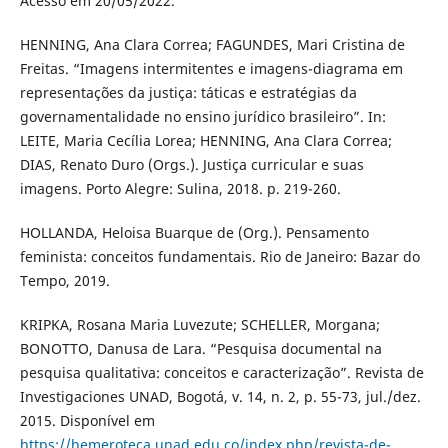
Acesso em 20/05/2022.
HENNING, Ana Clara Correa; FAGUNDES, Mari Cristina de
Freitas. “Imagens intermitentes e imagens-diagrama em
representações da justiça: táticas e estratégias da
governamentalidade no ensino jurídico brasileiro”. In:
LEITE, Maria Cecília Lorea; HENNING, Ana Clara Correa;
DIAS, Renato Duro (Orgs.). Justiça curricular e suas
imagens. Porto Alegre: Sulina, 2018. p. 219-260.
HOLLANDA, Heloisa Buarque de (Org.). Pensamento
feminista: conceitos fundamentais. Rio de Janeiro: Bazar do
Tempo, 2019.
KRIPKA, Rosana Maria Luvezute; SCHELLER, Morgana;
BONOTTO, Danusa de Lara. “Pesquisa documental na
pesquisa qualitativa: conceitos e caracterização”. Revista de
Investigaciones UNAD, Bogotá, v. 14, n. 2, p. 55-73, jul./dez.
2015. Disponível em
https://hemeroteca.unad.edu.co/index.php/revista-de-