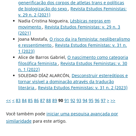
generificação dos corpos de atletas trans e políticas
de biologização do sexo
,
Revista Estudos Feministas:
v. 29 n. 2 (2021)
Nadia Cristina Nogueira,
Lésbicas negras em
movimento
,
Revista Estudos Feministas: v. 29 n. 3
(2021)
Joana Mostafa,
O risco da ira feminista: neoliberalismo
e ressentimento
,
Revista Estudos Feministas: v. 31 n.
1 (2023)
Alice de Barros Gabriel,
O nascimento como categoria
filosófica feminista
,
Revista Estudos Feministas: v. 30
n. 1 (2022)
SOLEDAD DÍAZ ALARCÓN,
Desconstruir estereótipos e
tornar visível a dominação através da tradução
literária
,
Revista Estudos Feministas: v. 31 n. 2 (2023)
<<
<
83
84
85
86
87
88
89
90
91
92
93
94
95
96
97
>
>>
Você também pode
iniciar uma pesquisa avançada por
similaridade
para este artigo.