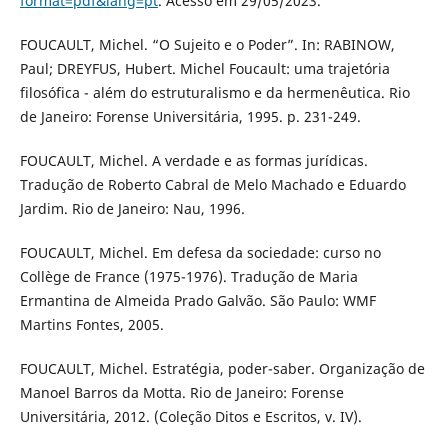
format=pdf&lang=pt
. Acesso em 29/05/2023.
FOUCAULT, Michel. “O Sujeito e o Poder”. In: RABINOW,
Paul; DREYFUS, Hubert. Michel Foucault: uma trajetória
filosófica - além do estruturalismo e da hermenêutica. Rio
de Janeiro: Forense Universitária, 1995. p. 231-249.
FOUCAULT, Michel. A verdade e as formas jurídicas.
Tradução de Roberto Cabral de Melo Machado e Eduardo
Jardim. Rio de Janeiro: Nau, 1996.
FOUCAULT, Michel. Em defesa da sociedade: curso no
Collège de France (1975-1976). Tradução de Maria
Ermantina de Almeida Prado Galvão. São Paulo: WMF
Martins Fontes, 2005.
FOUCAULT, Michel. Estratégia, poder-saber. Organização de
Manoel Barros da Motta. Rio de Janeiro: Forense
Universitária, 2012. (Coleção Ditos e Escritos, v. IV).