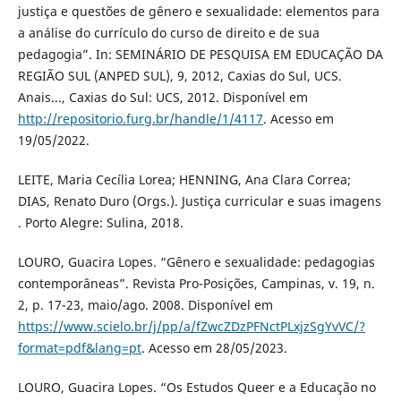
justiça e questões de gênero e sexualidade: elementos para
a análise do currículo do curso de direito e de sua
pedagogia”. In: SEMINÁRIO DE PESQUISA EM EDUCAÇÃO DA
REGIÃO SUL (ANPED SUL), 9, 2012, Caxias do Sul, UCS.
Anais..., Caxias do Sul: UCS, 2012. Disponível em
http://repositorio.furg.br/handle/1/4117
. Acesso em
19/05/2022.
LEITE, Maria Cecília Lorea; HENNING, Ana Clara Correa;
DIAS, Renato Duro (Orgs.). Justiça curricular e suas imagens
. Porto Alegre: Sulina, 2018.
LOURO, Guacira Lopes. “Gênero e sexualidade: pedagogias
contemporâneas”. Revista Pro-Posições, Campinas, v. 19, n.
2, p. 17-23, maio/ago. 2008. Disponível em
https://www.scielo.br/j/pp/a/fZwcZDzPFNctPLxjzSgYvVC/?
format=pdf&lang=pt
. Acesso em 28/05/2023.
LOURO, Guacira Lopes. “Os Estudos Queer e a Educação no