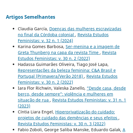
Artigos Semelhantes
Claudia García,
Doenças das mulheres escravizadas
no final da Córdoba colonial
,
Revista Estudos
Feministas: v. 32 n. 1 (2024)
Karina Gomes Barbosa,
Ser-menina e a imagem de
Greta Thunberg na capa da revista Time
,
Revista
Estudos Feministas: v. 30 n. 2 (2022)
Hadassa Guimarães Oliveira, Tiago José Lapa,
Representações da beleza feminina: C&A Brasil e
Portugal (Primavera/Verão 2018)
,
Revista Estudos
Feministas: v. 30 n. 2 (2022)
Iara Flor Richwin, Valeska Zanello,
“Desde casa, desde
berço, desde sempre”: violência e mulheres em
situação de rua
,
Revista Estudos Feministas: v. 31 n. 1
(2023)
Cíntia Liara Engel,
Hiperprivatização do cuidado:
projetos de cuidado das demências e seus efeitos
,
Revista Estudos Feministas: v. 30 n. 3 (2022)
Fabio Zoboli, George Saliba Manske, Eduardo Galak,
A