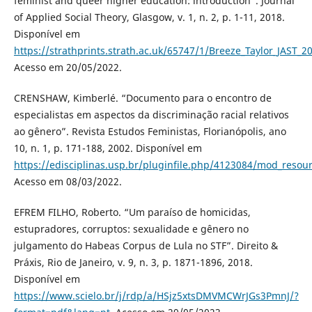
feminist and queer higher education: introduction”. Journal
of Applied Social Theory, Glasgow, v. 1, n. 2, p. 1-11, 2018.
Disponível em
https://strathprints.strath.ac.uk/65747/1/Breeze_Taylor_JAST_
Acesso em 20/05/2022.
CRENSHAW, Kimberlé. “Documento para o encontro de
especialistas em aspectos da discriminação racial relativos
ao gênero”. Revista Estudos Feministas, Florianópolis, ano
10, n. 1, p. 171-188, 2002. Disponível em
https://edisciplinas.usp.br/pluginfile.php/4123084/mod_res
Acesso em 08/03/2022.
EFREM FILHO, Roberto. “Um paraíso de homicidas,
estupradores, corruptos: sexualidade e gênero no
julgamento do Habeas Corpus de Lula no STF”. Direito &
Práxis, Rio de Janeiro, v. 9, n. 3, p. 1871-1896, 2018.
Disponível em
https://www.scielo.br/j/rdp/a/HSjz5xtsDMVMCWrJGs3PmnJ/?