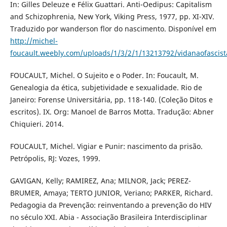
In: Gilles Deleuze e Félix Guattari. Anti-Oedipus: Capitalism
and Schizophrenia, New York, Viking Press, 1977, pp. XI-XIV.
Traduzido por wanderson flor do nascimento. Disponível em
http://michel-
foucault.weebly.com/uploads/1/3/2/1/13213792/vidanaofascist
FOUCAULT, Michel. O Sujeito e o Poder. In: Foucault, M.
Genealogia da ética, subjetividade e sexualidade. Rio de
Janeiro: Forense Universitária, pp. 118-140. (Coleção Ditos e
escritos). IX. Org: Manoel de Barros Motta. Tradução: Abner
Chiquieri. 2014.
FOUCAULT, Michel. Vigiar e Punir: nascimento da prisão.
Petrópolis, RJ: Vozes, 1999.
GAVIGAN, Kelly; RAMIREZ, Ana; MILNOR, Jack; PEREZ-
BRUMER, Amaya; TERTO JUNIOR, Veriano; PARKER, Richard.
Pedagogia da Prevenção: reinventando a prevenção do HIV
no século XXI. Abia - Associação Brasileira Interdisciplinar