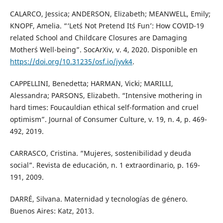
CALARCO, Jessica; ANDERSON, Elizabeth; MEANWELL, Emily;
KNOPF, Amelia. “‘Let´s Not Pretend It´s Fun’: How COVID-19
related School and Childcare Closures are Damaging
Mother´s Well-being”. SocArXiv, v. 4, 2020. Disponible en
https://doi.org/10.31235/osf.io/jyvk4
.
CAPPELLINI, Benedetta; HARMAN, Vicki; MARILLI,
Alessandra; PARSONS, Elizabeth. “Intensive mothering in
hard times: Foucauldian ethical self-formation and cruel
optimism”. Journal of Consumer Culture, v. 19, n. 4, p. 469-
492, 2019.
CARRASCO, Cristina. “Mujeres, sostenibilidad y deuda
social”. Revista de educación, n. 1 extraordinario, p. 169-
191, 2009.
DARRÉ, Silvana. Maternidad y tecnologías de género.
Buenos Aires: Katz, 2013.