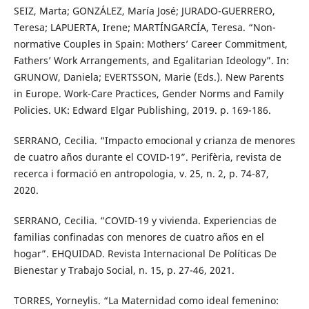
SEIZ, Marta; GONZÁLEZ, María José; JURADO-GUERRERO,
Teresa; LAPUERTA, Irene; MARTÍNGARCÍA, Teresa. “Non-
normative Couples in Spain: Mothers’ Career Commitment,
Fathers’ Work Arrangements, and Egalitarian Ideology”. In:
GRUNOW, Daniela; EVERTSSON, Marie (Eds.). New Parents
in Europe. Work-Care Practices, Gender Norms and Family
Policies. UK: Edward Elgar Publishing, 2019. p. 169-186.
SERRANO, Cecilia. “Impacto emocional y crianza de menores
de cuatro años durante el COVID-19”. Perifèria, revista de
recerca i formació en antropologia, v. 25, n. 2, p. 74-87,
2020.
SERRANO, Cecilia. “COVID-19 y vivienda. Experiencias de
familias confinadas con menores de cuatro años en el
hogar”. EHQUIDAD. Revista Internacional De Políticas De
Bienestar y Trabajo Social, n. 15, p. 27-46, 2021.
TORRES, Yorneylis. “La Maternidad como ideal femenino: