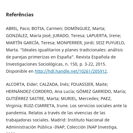
Referências
ABRIL, Paco; BOTIA, Carmen; DOMÍNGUEZ, Marta;
GONZÁLEZ, María José; JURADO, Teresa; LAPUERTA, Irene;
MARTÍN GARCÍA, Teresa; MONFERRER, Jordi; SEIZ PUYUELO,
Marta. “Ideales igualitarios y planes tradicionales: análisis
de parejas primerizas en España”. Revista Española de
Investigaciones Sociológicas, n. 150, p. 3-22, 2015.
Disponible en
http://hdl.handle.net/10261/205912
.
ALCORTA, Eider; CALZADA, Inés; FOUASSIER, Maite;
HERNÁNDEZ-CORDERO, Ana Lucía; GÓMEZ GARRIDO, María;
GUTIÉRREZ SASTRE, Marta; MURIEL, Mercedes; PAEZ,
Virginia; RUIZ-CIARRETA, Irune. Los servicios sociales ante la
pandemia. Relatos a través de las vivencias de las
trabajadoras sociales. Madrid: Instituto Nacional de
Administración Pública -INAP, Colección INAP Investiga,