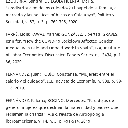
EZQUERRA, Sandra; DE EGUIA HUERTA, María.
“¿Redistribución de los cuidados? El papel de la familia, el
mercado y las políticas públicas en Catalunya”. Política y
Sociedad, v. 57, n. 3, p. 769-795, 2020.
FARRÉ, Lidia; FAWAZ, Yarine; GONZÁLEZ, Libertad; GRAVES,
Jennifer. “How the COVID-19 Lockdown Affected Gender
Inequality in Paid and Unpaid Work in Spain”. IZA, Institute
of Labor Economics, Discussion Papers Series, n. 13434, p. 1-
36, 2020.
FERNÁNDEZ, Juan; TOBÍO, Constanza. “Mujeres: entre el
salario y el cuidado”. ICE, Revista de Economía, n. 908, p. 99-
118, 2019.
FERNÁNDEZ, Paloma; BOGINO, Mercedes. “Paradojas de
género: mujeres que declinan la maternidad y padres que
reclaman la crianza”. AIBR, revista de Antropología
iberoamericana, v. 14, n. 3, p. 491-514, 2019.