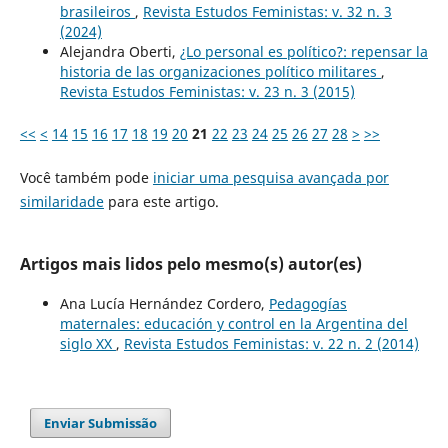
brasileiros
,
Revista Estudos Feministas: v. 32 n. 3
(2024)
Alejandra Oberti,
¿Lo personal es político?: repensar la
historia de las organizaciones político militares
,
Revista Estudos Feministas: v. 23 n. 3 (2015)
<<
<
14
15
16
17
18
19
20
21
22
23
24
25
26
27
28
>
>>
Você também pode
iniciar uma pesquisa avançada por
similaridade
para este artigo.
Artigos mais lidos pelo mesmo(s) autor(es)
Ana Lucía Hernández Cordero,
Pedagogías
maternales: educación y control en la Argentina del
siglo XX
,
Revista Estudos Feministas: v. 22 n. 2 (2014)
Enviar Submissão