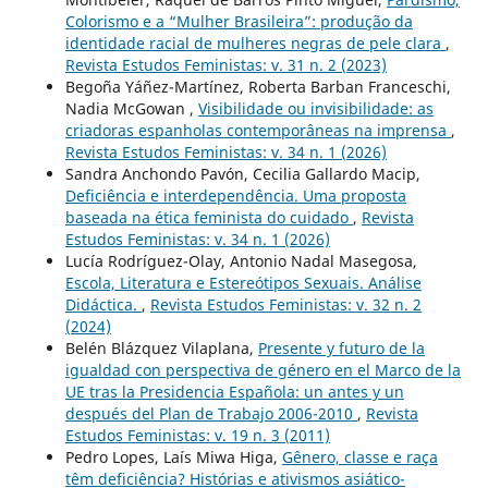
Colorismo e a “Mulher Brasileira”: produção da
identidade racial de mulheres negras de pele clara
,
Revista Estudos Feministas: v. 31 n. 2 (2023)
Begoña Yáñez-Martínez, Roberta Barban Franceschi,
Nadia McGowan ,
Visibilidade ou invisibilidade: as
criadoras espanholas contemporâneas na imprensa
,
Revista Estudos Feministas: v. 34 n. 1 (2026)
Sandra Anchondo Pavón, Cecilia Gallardo Macip,
Deficiência e interdependência. Uma proposta
baseada na ética feminista do cuidado
,
Revista
Estudos Feministas: v. 34 n. 1 (2026)
Lucía Rodríguez-Olay, Antonio Nadal Masegosa,
Escola, Literatura e Estereótipos Sexuais. Análise
Didáctica.
,
Revista Estudos Feministas: v. 32 n. 2
(2024)
Belén Blázquez Vilaplana,
Presente y futuro de la
igualdad con perspectiva de género en el Marco de la
UE tras la Presidencia Española: un antes y un
después del Plan de Trabajo 2006-2010
,
Revista
Estudos Feministas: v. 19 n. 3 (2011)
Pedro Lopes, Laís Miwa Higa,
Gênero, classe e raça
têm deficiência? Histórias e ativismos asiático-