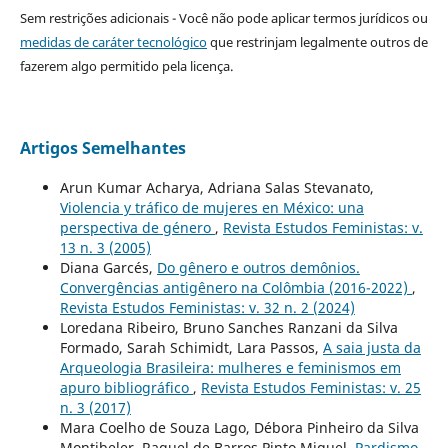
Sem restrições adicionais - Você não pode aplicar termos jurídicos ou
medidas de caráter tecnológico
que restrinjam legalmente outros de
fazerem algo permitido pela licença.
Artigos Semelhantes
Arun Kumar Acharya, Adriana Salas Stevanato,
Violencia y tráfico de mujeres en México: una
perspectiva de género
,
Revista Estudos Feministas: v.
13 n. 3 (2005)
Diana Garcés,
Do gênero e outros demônios.
Convergências antigênero na Colômbia (2016-2022)
,
Revista Estudos Feministas: v. 32 n. 2 (2024)
Loredana Ribeiro, Bruno Sanches Ranzani da Silva
Formado, Sarah Schimidt, Lara Passos,
A saia justa da
Arqueologia Brasileira: mulheres e feminismos em
apuro bibliográfico
,
Revista Estudos Feministas: v. 25
n. 3 (2017)
Mara Coelho de Souza Lago, Débora Pinheiro da Silva
Montibeler, Raquel de Barros Pinto Miguel,
Pardismo,