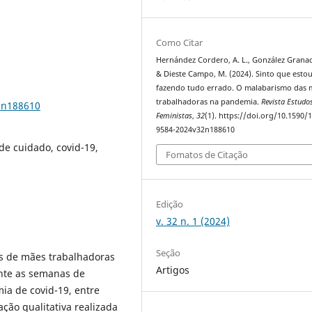
Como Citar
Hernández Cordero, A. L., González Granad
& Dieste Campo, M. (2024). Sinto que esto
fazendo tudo errado. O malabarismo das 
trabalhadoras na pandemia.
Revista Estudo
2n188610
Feministas
,
32
(1). https://doi.org/10.1590/
9584-2024v32n188610
de cuidado, covid-19,
Fomatos de Citação
Edição
v. 32 n. 1 (2024)
Seção
ias de mães trabalhadoras
Artigos
ante as semanas de
ia de covid-19, entre
ção qualitativa realizada