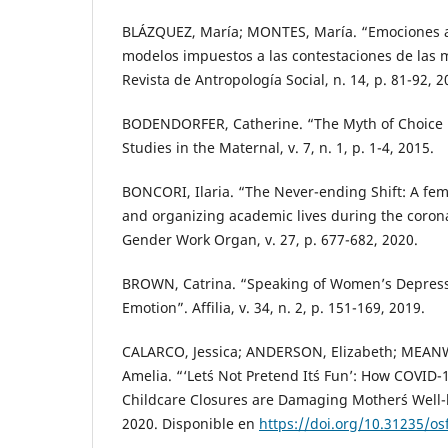
BLÁZQUEZ, María; MONTES, María. “Emociones an
modelos impuestos a las contestaciones de las 
Revista de Antropología Social, n. 14, p. 81-92, 2
BODENDORFER, Catherine. “The Myth of Choice i
Studies in the Maternal, v. 7, n. 1, p. 1-4, 2015.
BONCORI, Ilaria. “The Never-ending Shift: A femi
and organizing academic lives during the coron
Gender Work Organ, v. 27, p. 677-682, 2020.
BROWN, Catrina. “Speaking of Women’s Depressio
Emotion”. Affilia, v. 34, n. 2, p. 151-169, 2019.
CALARCO, Jessica; ANDERSON, Elizabeth; MEANW
Amelia. “‘Let´s Not Pretend It´s Fun’: How COVID
Childcare Closures are Damaging Mother´s Well-b
2020. Disponible en
https://doi.org/10.31235/osf