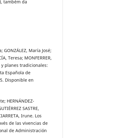
r), também da
; GONZÁLEZ, María José;
CÍA, Teresa; MONFERRER,
 y planes tradicionales:
sta Española de
15. Disponible en
ite; HERNÁNDEZ-
GUTIÉRREZ SASTRE,
CIARRETA, Irune. Los
avés de las vivencias de
ional de Administración