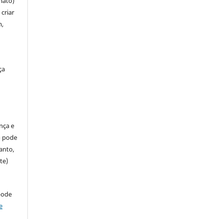
mato)
criar
m,
ça
ença e
so pode
anto,
te)
pode
e