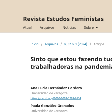
Revista Estudos Feministas
Atual
Arquivos
Notícias
Sobre
Início
/
Arquivos
/
v. 32 n. 1 (2024)
/
Artigos
Sinto que estou fazendo t
trabalhadoras na pandemi
Ana Lucia Hernández Cordero
Unviersidad de Zaragoza
https://orcid.org/0000-0003-1299-6514
Paula González Granados
Universidad de Zaragoza