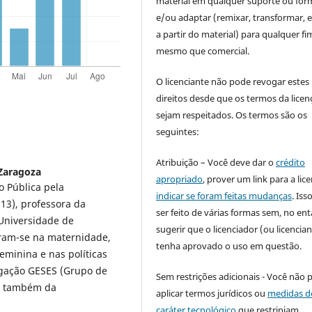
material em qualquer suporte ou for
e/ou adaptar (remixar, transformar, e 
a partir do material) para qualquer fi
mesmo que comercial.
O licenciante não pode revogar estes
direitos desde que os termos da licen
sejam respeitados. Os termos são os
seguintes:
Atribuição – Você deve dar o
crédito
Zaragoza
apropriado
, prover um link para a lic
 Pública pela
indicar se foram feitas mudanças
. Is
3), professora da
ser feito de várias formas sem, no ent
 Universidade de
sugerir que o licenciador (ou licencian
aram-se na maternidade,
tenha aprovado o uso em questão.
eminina e nas políticas
igação GESES (Grupo de
Sem restrições adicionais - Você não 
), também da
aplicar termos jurídicos ou
medidas d
caráter tecnológico
que restrinjam