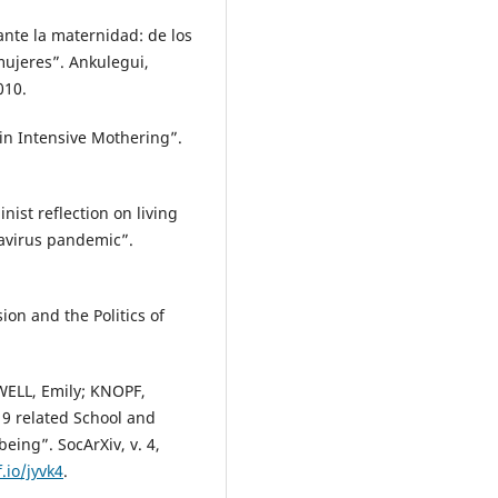
te la maternidad: de los
mujeres”. Ankulegui,
010.
n Intensive Mothering”.
nist reflection on living
avirus pandemic”.
n and the Politics of
ELL, Emily; KNOPF,
-19 related School and
eing”. SocArXiv, v. 4,
.io/jyvk4
.