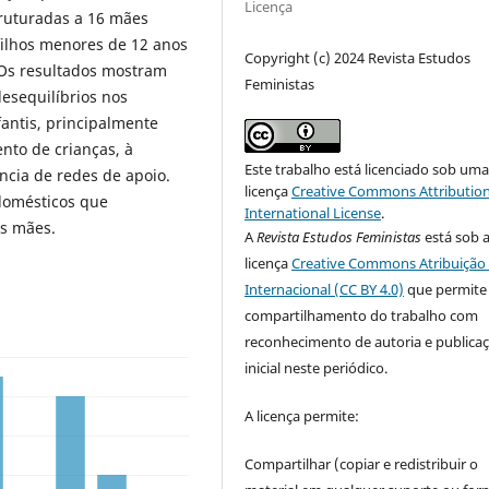
Licença
ruturadas a 16 mães
filhos menores de 12 anos
Copyright (c) 2024 Revista Estudos
 Os resultados mostram
Feministas
esequilíbrios nos
antis, principalmente
nto de crianças, à
Este trabalho está licenciado sob um
ncia de redes de apoio.
licença
Creative Commons Attribution
 domésticos que
International License
.
as mães.
A
Revista Estudos Feministas
está sob 
licença
Creative Commons Atribuição 
Internacional (CC BY 4.0)
que permite
compartilhamento do trabalho com
reconhecimento de autoria e publica
inicial neste periódico.
A licença permite:
Compartilhar (copiar e redistribuir o