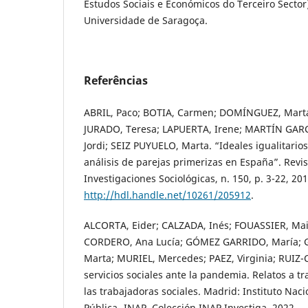
Estudos Sociais e Económicos do Terceiro Secto
Universidade de Saragoça.
Referências
ABRIL, Paco; BOTIA, Carmen; DOMÍNGUEZ, Marta
JURADO, Teresa; LAPUERTA, Irene; MARTÍN GAR
Jordi; SEIZ PUYUELO, Marta. “Ideales igualitarios
análisis de parejas primerizas en España”. Revi
Investigaciones Sociológicas, n. 150, p. 3-22, 20
http://hdl.handle.net/10261/205912
.
ALCORTA, Eider; CALZADA, Inés; FOUASSIER, Ma
CORDERO, Ana Lucía; GÓMEZ GARRIDO, María; 
Marta; MURIEL, Mercedes; PAEZ, Virginia; RUIZ-
servicios sociales ante la pandemia. Relatos a tr
las trabajadoras sociales. Madrid: Instituto Nac
Pública -INAP, Colección INAP Investiga, 2022.