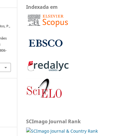
Indexada em
os, P.,
u
mães
s
1806-
SCImago Journal Rank