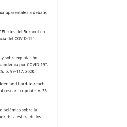
 monoparentales a debate.
“Efectos del Burnout en
cia del COVID-19”.
 y sobreexplotación
 pandemia por COVID-19”.
25, p. 99-117, 2020.
dden and hard-to-reach
al research update, v. 33,
ro polémico sobre la
rid: La esfera de los