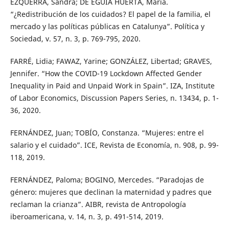
EZQUERRA, Sandra; DE EGUIA HUERTA, María.
“¿Redistribución de los cuidados? El papel de la familia, el
mercado y las políticas públicas en Catalunya”. Política y
Sociedad, v. 57, n. 3, p. 769-795, 2020.
FARRÉ, Lidia; FAWAZ, Yarine; GONZÁLEZ, Libertad; GRAVES,
Jennifer. “How the COVID-19 Lockdown Affected Gender
Inequality in Paid and Unpaid Work in Spain”. IZA, Institute
of Labor Economics, Discussion Papers Series, n. 13434, p. 1-
36, 2020.
FERNÁNDEZ, Juan; TOBÍO, Constanza. “Mujeres: entre el
salario y el cuidado”. ICE, Revista de Economía, n. 908, p. 99-
118, 2019.
FERNÁNDEZ, Paloma; BOGINO, Mercedes. “Paradojas de
género: mujeres que declinan la maternidad y padres que
reclaman la crianza”. AIBR, revista de Antropología
iberoamericana, v. 14, n. 3, p. 491-514, 2019.