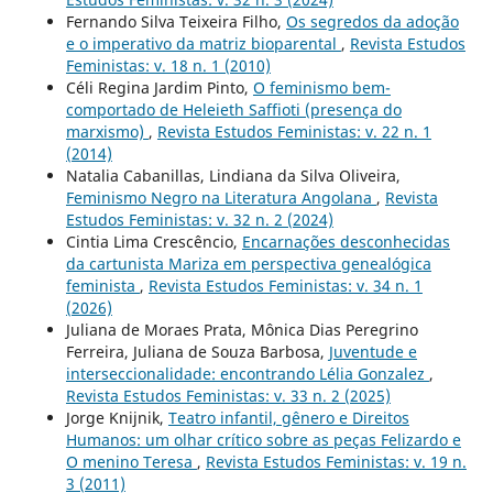
Fernando Silva Teixeira Filho,
Os segredos da adoção
e o imperativo da matriz bioparental
,
Revista Estudos
Feministas: v. 18 n. 1 (2010)
Céli Regina Jardim Pinto,
O feminismo bem-
comportado de Heleieth Saffioti (presença do
marxismo)
,
Revista Estudos Feministas: v. 22 n. 1
(2014)
Natalia Cabanillas, Lindiana da Silva Oliveira,
Feminismo Negro na Literatura Angolana
,
Revista
Estudos Feministas: v. 32 n. 2 (2024)
Cintia Lima Crescêncio,
Encarnações desconhecidas
da cartunista Mariza em perspectiva genealógica
feminista
,
Revista Estudos Feministas: v. 34 n. 1
(2026)
Juliana de Moraes Prata, Mônica Dias Peregrino
Ferreira, Juliana de Souza Barbosa,
Juventude e
interseccionalidade: encontrando Lélia Gonzalez
,
Revista Estudos Feministas: v. 33 n. 2 (2025)
Jorge Knijnik,
Teatro infantil, gênero e Direitos
Humanos: um olhar crítico sobre as peças Felizardo e
O menino Teresa
,
Revista Estudos Feministas: v. 19 n.
3 (2011)