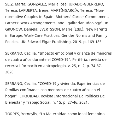
SEIZ, Marta; GONZÁLEZ, María José; JURADO-GUERRERO,
Teresa; LAPUERTA, Irene; MARTÍNGARCÍA, Teresa. “Non-
normative Couples in Spain: Mothers’ Career Commitment,
Fathers’ Work Arrangements, and Egalitarian Ideology”. In:
GRUNOW, Daniela; EVERTSSON, Marie (Eds.). New Parents
in Europe. Work-Care Practices, Gender Norms and Family
Policies. UK: Edward Elgar Publishing, 2019. p. 169-186.
SERRANO, Cecilia. “Impacto emocional y crianza de menores
de cuatro años durante el COVID-19”. Perifèria, revista de
recerca i formació en antropologia, v. 25, n. 2, p. 74-87,
2020.
SERRANO, Cecilia. “COVID-19 y vivienda. Experiencias de
familias confinadas con menores de cuatro años en el
hogar”. EHQUIDAD. Revista Internacional De Políticas De
Bienestar y Trabajo Social, n. 15, p. 27-46, 2021.
TORRES, Yorneylis. “La Maternidad como ideal femenino: