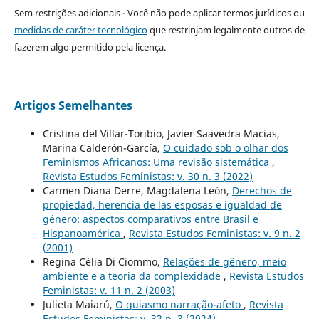
Sem restrições adicionais - Você não pode aplicar termos jurídicos ou
medidas de caráter tecnológico
que restrinjam legalmente outros de
fazerem algo permitido pela licença.
Artigos Semelhantes
Cristina del Villar-Toribio, Javier Saavedra Macias,
Marina Calderón-García,
O cuidado sob o olhar dos
Feminismos Africanos: Uma revisão sistemática
,
Revista Estudos Feministas: v. 30 n. 3 (2022)
Carmen Diana Derre, Magdalena León,
Derechos de
propiedad, herencia de las esposas e igualdad de
género: aspectos comparativos entre Brasil e
Hispanoamérica
,
Revista Estudos Feministas: v. 9 n. 2
(2001)
Regina Célia Di Ciommo,
Relações de gênero, meio
ambiente e a teoria da complexidade
,
Revista Estudos
Feministas: v. 11 n. 2 (2003)
Julieta Maiarú,
O quiasmo narração-afeto
,
Revista
Estudos Feministas: v. 32 n. 3 (2024)