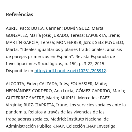
Referências
ABRIL, Paco; BOTIA, Carmen; DOMÍNGUEZ, Marta;
GONZÁLEZ, María José; JURADO, Teresa; LAPUERTA, Irene;
MARTÍN GARCÍA, Teresa; MONFERRER, Jordi; SEIZ PUYUELO,
Marta. “Ideales igualitarios y planes tradicionales: análisis
de parejas primerizas en España”. Revista Española de
Investigaciones Sociológicas, n. 150, p. 3-22, 2015.
Disponible en
http://hdl.handle.net/10261/205912
.
ALCORTA, Eider; CALZADA, Inés; FOUASSIER, Maite;
HERNÁNDEZ-CORDERO, Ana Lucía; GÓMEZ GARRIDO, María;
GUTIÉRREZ SASTRE, Marta; MURIEL, Mercedes; PAEZ,
Virginia; RUIZ-CIARRETA, Irune. Los servicios sociales ante la
pandemia. Relatos a través de las vivencias de las
trabajadoras sociales. Madrid: Instituto Nacional de
Administración Pública -INAP, Colección INAP Investiga,