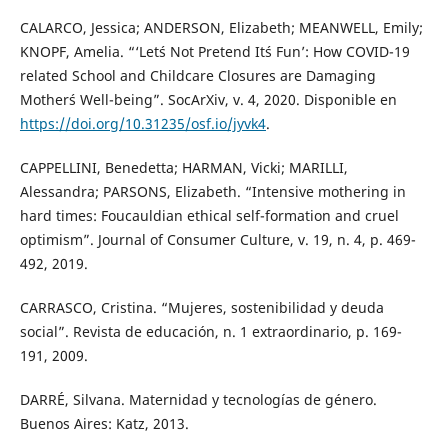
CALARCO, Jessica; ANDERSON, Elizabeth; MEANWELL, Emily;
KNOPF, Amelia. “‘Let´s Not Pretend It´s Fun’: How COVID-19
related School and Childcare Closures are Damaging
Mother´s Well-being”. SocArXiv, v. 4, 2020. Disponible en
https://doi.org/10.31235/osf.io/jyvk4
.
CAPPELLINI, Benedetta; HARMAN, Vicki; MARILLI,
Alessandra; PARSONS, Elizabeth. “Intensive mothering in
hard times: Foucauldian ethical self-formation and cruel
optimism”. Journal of Consumer Culture, v. 19, n. 4, p. 469-
492, 2019.
CARRASCO, Cristina. “Mujeres, sostenibilidad y deuda
social”. Revista de educación, n. 1 extraordinario, p. 169-
191, 2009.
DARRÉ, Silvana. Maternidad y tecnologías de género.
Buenos Aires: Katz, 2013.