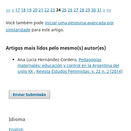
<<
<
17
18
19
20
21
22
23
24
25
26
27
28
29
30
31
>
>>
Você também pode
iniciar uma pesquisa avançada por
similaridade
para este artigo.
Artigos mais lidos pelo mesmo(s) autor(es)
Ana Lucía Hernández Cordero,
Pedagogías
maternales: educación y control en la Argentina del
siglo XX
,
Revista Estudos Feministas: v. 22 n. 2 (2014)
Enviar Submissão
Idioma
English