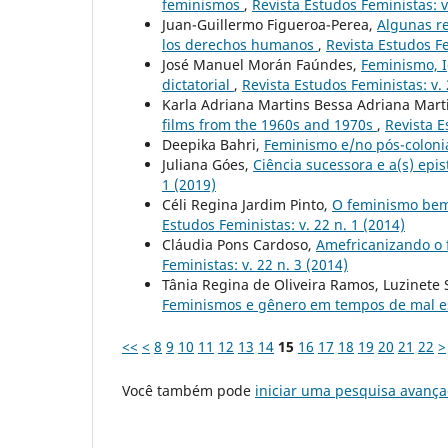
feminismos
,
Revista Estudos Feministas: v
Juan-Guillermo Figueroa-Perea,
Algunas re
los derechos humanos
,
Revista Estudos Fe
José Manuel Morán Faúndes,
Feminismo, I
dictatorial
,
Revista Estudos Feministas: v. 
Karla Adriana Martins Bessa Adriana Mart
films from the 1960s and 1970s
,
Revista E
Deepika Bahri,
Feminismo e/no pós-colon
Juliana Góes,
Ciência sucessora e a(s) epi
1 (2019)
Céli Regina Jardim Pinto,
O feminismo bem
Estudos Feministas: v. 22 n. 1 (2014)
Cláudia Pons Cardoso,
Amefricanizando o 
Feministas: v. 22 n. 3 (2014)
Tânia Regina de Oliveira Ramos, Luzinete 
Feminismos e gênero em tempos de mal e
<<
<
8
9
10
11
12
13
14
15
16
17
18
19
20
21
22
>
Você também pode
iniciar uma pesquisa avança