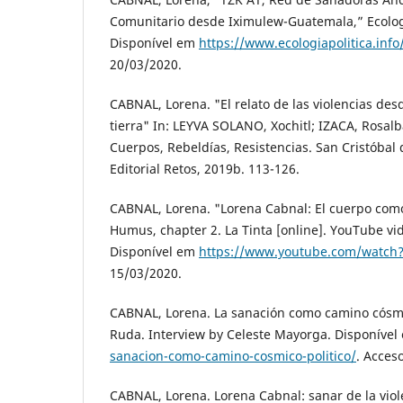
Comunitario desde Iximulew-Guatemala,” Ecologí
Disponível em
https://www.ecologiapolitica.inf
20/03/2020.
CABNAL, Lorena. "El relato de las violencias desd
tierra" In: LEYVA SOLANO, Xochitl; IZACA, Rosal
Cuerpos, Rebeldías, Resistencias. San Cristóbal 
Editorial Retos, 2019b. 113-126.
CABNAL, Lorena. "Lorena Cabnal: El cuerpo como
Humus, chapter 2. La Tinta [online]. YouTube vi
Disponível em
https://www.youtube.com/watch
15/03/2020.
CABNAL, Lorena. La sanación como camino cósmic
Ruda. Interview by Celeste Mayorga. Disponíve
sanacion-como-camino-cosmico-politico/
. Acces
CABNAL, Lorena. Lorena Cabnal: sanar de la vio