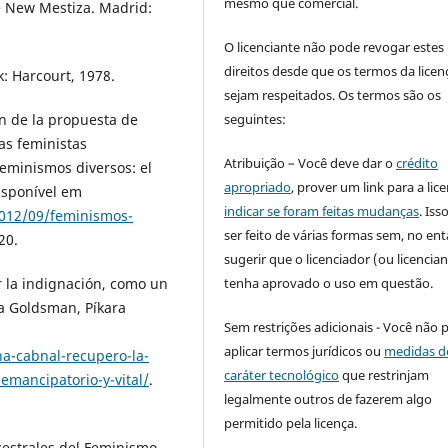
mesmo que comercial.
e New Mestiza. Madrid:
O licenciante não pode revogar estes
direitos desde que os termos da licen
: Harcourt, 1978.
sejam respeitados. Os termos são os
seguintes:
n de la propuesta de
as feministas
Atribuição – Você deve dar o
crédito
eminismos diversos: el
apropriado
, prover um link para a lic
isponível em
indicar se foram feitas mudanças
. Is
2012/09/feminismos-
ser feito de várias formas sem, no ent
20.
sugerir que o licenciador (ou licencian
tenha aprovado o uso em questão.
r la indignación, como un
ia Goldsman, Píkara
Sem restrições adicionais - Você não 
aplicar termos jurídicos ou
medidas d
a-cabnal-recupero-la-
caráter tecnológico
que restrinjam
emancipatorio-y-vital/
.
legalmente outros de fazerem algo
permitido pela licença.
estrales del Feminismo