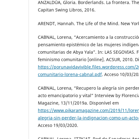
ANZALDÚA, Gloria. Borderlands. La frontera. Th
Capitan Swing Libros, 2016.
ARENDT, Hannah. The Life of the Mind. New York
CABNAL, Lorena, “Acercamiento a la construcció
pensamiento epistémico de las mujeres indígen
comunitarias de Abya Yala”. In: LAS SEGOVIAS. F
feminismo comunitario [online]. ACSUR, 2010. D
https://porunavidavivible.files.wordpress.com/
comunitario-lorena-cabnal.pdf
. Acceso 10/03/20
CABNAL, Lorena, “Recupero la alegría sin perde
acto emancipatorio y vital” Interview by Florenc
Magazine, 13/11/2019a. Disponível em
https://www.pikaramagazine.com/2019/11/loren
alegria-sin-perder-la-indignacion-como-un-acto-
Acceso 19/03/2020.
CABNAL, Lorena, “TZK’AT, Red de Sanadoras Anc