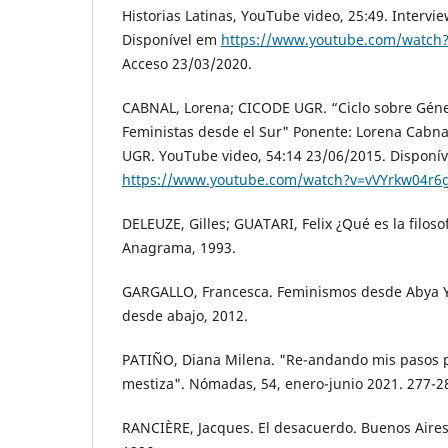
Historias Latinas, YouTube video, 25:49. Intervi
Disponível em
https://www.youtube.com/watch
Acceso 23/03/2020.
CABNAL, Lorena; CICODE UGR. “Ciclo sobre Géner
Feministas desde el Sur" Ponente: Lorena Cabna
UGR. YouTube video, 54:14 23/06/2015. Disponí
https://www.youtube.com/watch?v=vVYrkw04r6
DELEUZE, Gilles; GUATARI, Felix ¿Qué es la filoso
Anagrama, 1993.
GARGALLO, Francesca. Feminismos desde Abya Ya
desde abajo, 2012.
PATIÑO, Diana Milena. "Re-andando mis pasos pa
mestiza". Nómadas, 54, enero-junio 2021. 277-2
RANCIÈRE, Jacques. El desacuerdo. Buenos Aires