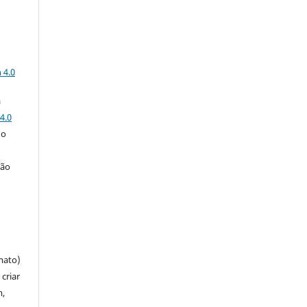
a
 4.0
a
4.0
 o
ção
mato)
criar
m,