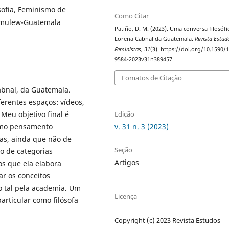
sofia, Feminismo de
Como Citar
ximulew-Guatemala
Patiño, D. M. (2023). Uma conversa filosóf
Lorena Cabnal da Guatemala.
Revista Estud
Feministas
,
31
(3). https://doi.org/10.1590/
9584-2023v31n389457
Fomatos de Citação
abnal, da Guatemala.
ferentes espaços: vídeos,
Edição
 Meu objetivo final é
v. 31 n. 3 (2023)
omo pensamento
cas, ainda que não de
Seção
o de categorias
Artigos
os que ela elabora
r os conceitos
o tal pela academia. Um
Licença
articular como filósofa
Copyright (c) 2023 Revista Estudos