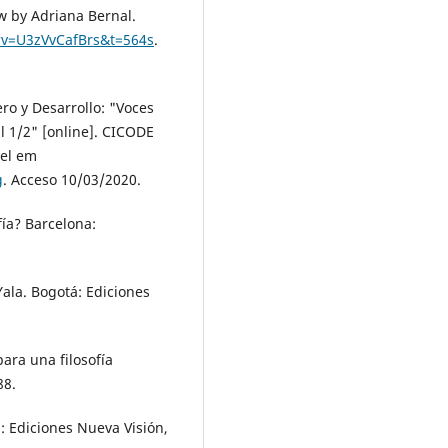
ew by Adriana Bernal.
?v=U3zVvCafBrs&t=564s
.
o y Desarrollo: "Voces
l 1/2" [online]. CICODE
vel em
g
. Acceso 10/03/2020.
fía? Barcelona:
la. Bogotá: Ediciones
ra una filosofía
88.
: Ediciones Nueva Visión,