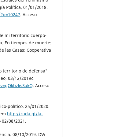
a Política, 01/01/2018.
o/?p=10247
. Acceso
e mi territorio cuerpo-
ba. En tiempos de muerte:
de las Casas: Cooperativa
 territorio de defensa"
deo, 03/12/2019c.
?v=gOkbzksSakQ
. Acceso
o-político. 25/01/2020.
l em
http://ruda.gt/la-
o 02/08/2021.
lencia. 08/10/2019. DW