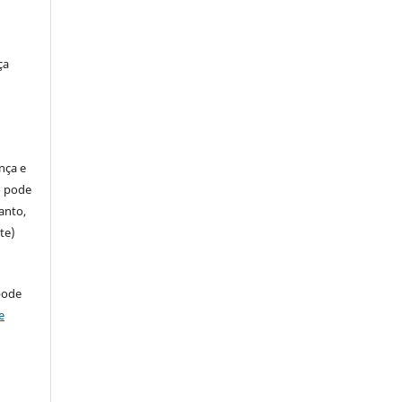
ça
ença e
so pode
anto,
te)
pode
e