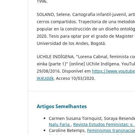
1996.
SOLANO, Selene. Cartografia infantil-juvenil, art
cerros compartidos. Trayectoria de una metodol
popular en la construcción de un diseño ontológi
2020. Tesis para optar por el grado de Magister
Universidad de los Andes, Bogotá.
UCHILE INDÍGENA, “Lorena Cabnal, feminista co
xinka (parte 1)” [online] UChile Indígena. YouT
29/08/2016. Disponível em
https://www.youtub
JK4Uddk
. Acceso 10/03/2020.
Artigos Semelhantes
Carmen Susana Tornquist, Soraya Resende
Nalu Faria
,
Revista Estudos Feministas: v. 
Caroline Betemps,
Feminismos transnacion