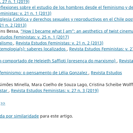
. 27 n. 1 (2019)
flexiones sobre el estudio de los hombres desde el feminismo y d
ministas: v. 21 n. 1 (2013)
glesia Católica y derechos sexuales y reproductivos en el Chile pos
21 n. 2 (2013)
ins Bessa,
“How I became what I am”: an aesthetics of twist cinem
studos Feministas: v. 25 n. 1 (2017)
ialismo
,
Revista Estudos Feministas: v. 21 n. 2 (2013)
stemologia(s): saberes localizados
,
Revista Estudos Feministas: v. 2
-comportado de Heleieth Saffioti (presença do marxismo)
,
Revist
feminismo: o pensamento de Lélia Gonzalez
,
Revista Estudos
Simões Minella, Mara Coelho de Souza Lago, Cristina Scheibe Wolff
star
,
Revista Estudos Feministas: v. 27 n. 3 (2019)
>>
da por similaridade
para este artigo.