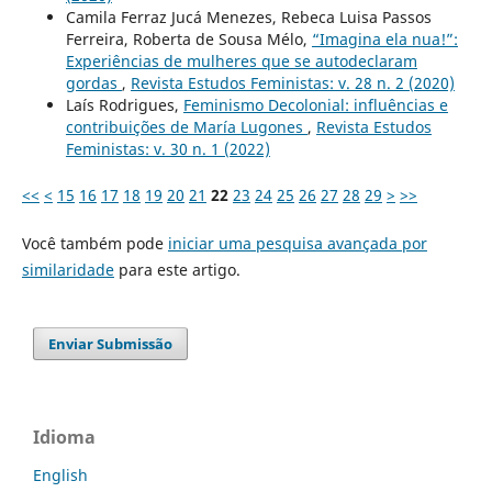
Camila Ferraz Jucá Menezes, Rebeca Luisa Passos
Ferreira, Roberta de Sousa Mélo,
“Imagina ela nua!”:
Experiências de mulheres que se autodeclaram
gordas
,
Revista Estudos Feministas: v. 28 n. 2 (2020)
Laís Rodrigues,
Feminismo Decolonial: influências e
contribuições de María Lugones
,
Revista Estudos
Feministas: v. 30 n. 1 (2022)
<<
<
15
16
17
18
19
20
21
22
23
24
25
26
27
28
29
>
>>
Você também pode
iniciar uma pesquisa avançada por
similaridade
para este artigo.
Enviar Submissão
Idioma
English