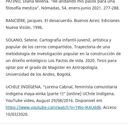
PATIÑO, Diana Milena. "Re-andando mis pasos para una
filosofía mestiza". Nómadas, 54, enero-junio 2021. 277-288.
RANCIÈRE, Jacques. El desacuerdo. Buenos Aires: Ediciones
Nueva Visión, 1996.
SOLANO, Selene. Cartografia infantil-juvenil, artística y
popular de los cerros compartidos. Trayectoria de una
metodología de investigación popular en la construcción de
un diseño ontológico: Los Pactos de vida. 2020. Tesis para
optar por el grado de Magister en Antropología.
Universidad de los Andes, Bogotá.
UCHILE INDÍGENA, “Lorena Cabnal, feminista comunitaria
indígena maya-xinka (parte 1)” [online] UChile Indígena.
YouTube video, August 29/08/2016. Disponível em
https://www.youtube.com/watch?v=1Wo-JK4Uddk
. Acceso
10/03/2020.