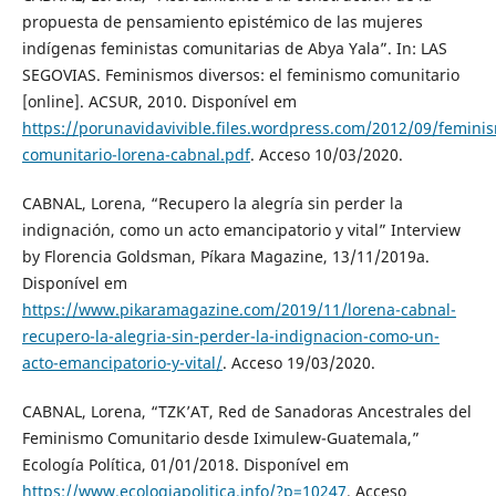
propuesta de pensamiento epistémico de las mujeres
indígenas feministas comunitarias de Abya Yala”. In: LAS
SEGOVIAS. Feminismos diversos: el feminismo comunitario
[online]. ACSUR, 2010. Disponível em
https://porunavidavivible.files.wordpress.com/2012/09/femini
comunitario-lorena-cabnal.pdf
. Acceso 10/03/2020.
CABNAL, Lorena, “Recupero la alegría sin perder la
indignación, como un acto emancipatorio y vital” Interview
by Florencia Goldsman, Píkara Magazine, 13/11/2019a.
Disponível em
https://www.pikaramagazine.com/2019/11/lorena-cabnal-
recupero-la-alegria-sin-perder-la-indignacion-como-un-
acto-emancipatorio-y-vital/
. Acceso 19/03/2020.
CABNAL, Lorena, “TZK’AT, Red de Sanadoras Ancestrales del
Feminismo Comunitario desde Iximulew-Guatemala,”
Ecología Política, 01/01/2018. Disponível em
https://www.ecologiapolitica.info/?p=10247
. Acceso