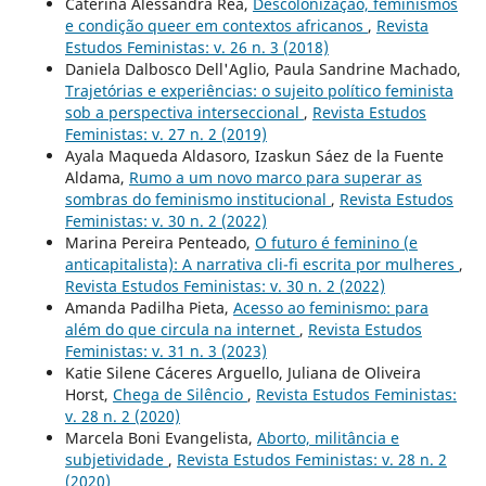
Caterina Alessandra Rea,
Descolonização, feminismos
e condição queer em contextos africanos
,
Revista
Estudos Feministas: v. 26 n. 3 (2018)
Daniela Dalbosco Dell'Aglio, Paula Sandrine Machado,
Trajetórias e experiências: o sujeito político feminista
sob a perspectiva interseccional
,
Revista Estudos
Feministas: v. 27 n. 2 (2019)
Ayala Maqueda Aldasoro, Izaskun Sáez de la Fuente
Aldama,
Rumo a um novo marco para superar as
sombras do feminismo institucional
,
Revista Estudos
Feministas: v. 30 n. 2 (2022)
Marina Pereira Penteado,
O futuro é feminino (e
anticapitalista): A narrativa cli-fi escrita por mulheres
,
Revista Estudos Feministas: v. 30 n. 2 (2022)
Amanda Padilha Pieta,
Acesso ao feminismo: para
além do que circula na internet
,
Revista Estudos
Feministas: v. 31 n. 3 (2023)
Katie Silene Cáceres Arguello, Juliana de Oliveira
Horst,
Chega de Silêncio
,
Revista Estudos Feministas:
v. 28 n. 2 (2020)
Marcela Boni Evangelista,
Aborto, militância e
subjetividade
,
Revista Estudos Feministas: v. 28 n. 2
(2020)