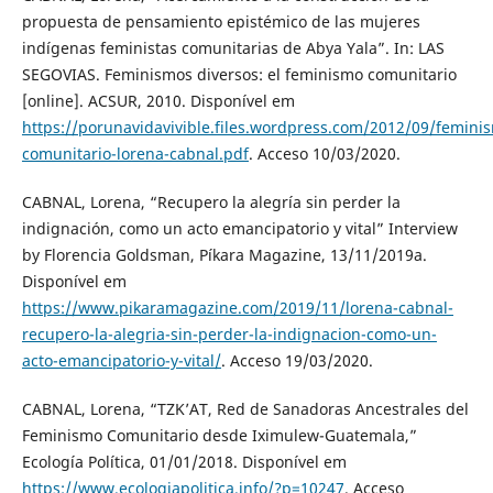
propuesta de pensamiento epistémico de las mujeres
indígenas feministas comunitarias de Abya Yala”. In: LAS
SEGOVIAS. Feminismos diversos: el feminismo comunitario
[online]. ACSUR, 2010. Disponível em
https://porunavidavivible.files.wordpress.com/2012/09/femini
comunitario-lorena-cabnal.pdf
. Acceso 10/03/2020.
CABNAL, Lorena, “Recupero la alegría sin perder la
indignación, como un acto emancipatorio y vital” Interview
by Florencia Goldsman, Píkara Magazine, 13/11/2019a.
Disponível em
https://www.pikaramagazine.com/2019/11/lorena-cabnal-
recupero-la-alegria-sin-perder-la-indignacion-como-un-
acto-emancipatorio-y-vital/
. Acceso 19/03/2020.
CABNAL, Lorena, “TZK’AT, Red de Sanadoras Ancestrales del
Feminismo Comunitario desde Iximulew-Guatemala,”
Ecología Política, 01/01/2018. Disponível em
https://www.ecologiapolitica.info/?p=10247
. Acceso