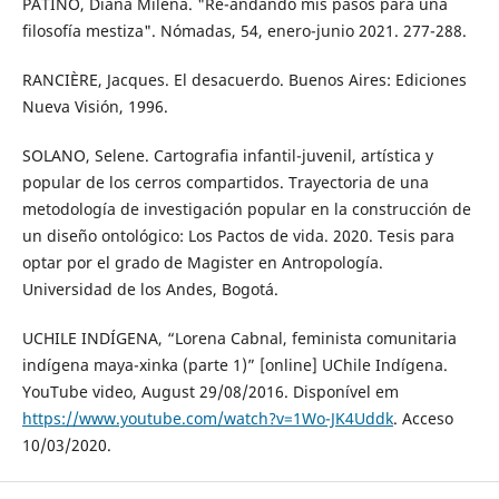
PATIÑO, Diana Milena. "Re-andando mis pasos para una
filosofía mestiza". Nómadas, 54, enero-junio 2021. 277-288.
RANCIÈRE, Jacques. El desacuerdo. Buenos Aires: Ediciones
Nueva Visión, 1996.
SOLANO, Selene. Cartografia infantil-juvenil, artística y
popular de los cerros compartidos. Trayectoria de una
metodología de investigación popular en la construcción de
un diseño ontológico: Los Pactos de vida. 2020. Tesis para
optar por el grado de Magister en Antropología.
Universidad de los Andes, Bogotá.
UCHILE INDÍGENA, “Lorena Cabnal, feminista comunitaria
indígena maya-xinka (parte 1)” [online] UChile Indígena.
YouTube video, August 29/08/2016. Disponível em
https://www.youtube.com/watch?v=1Wo-JK4Uddk
. Acceso
10/03/2020.