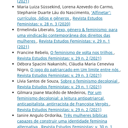
(2021)
Maria Luiza Süssekind, Lorena Azevedo do Carmo,
Stephanie Duarte Láu do Nascimento,
‘Alfinetar’:
currículos, ódios e gêneros
,
Revista Estudos
Feministas: v. 28 n. 3 (2020)
Ermelinda Liberato,
Sexo, género & feminismo: para
uma vindicação contemporânea dos direitos das
mulheres
,
Revista Estudos Feministas: v. 29 n. 1
(2021)
Francine Rebelo,
O feminismo de volta nos trilhos
,
Revista Estudos Feministas: v. 29 n. 2 (2021)
Débora Spacini Nakanishi, Cláudia Maria Ceneviva
Nigro,
O jogo do patriarcado em Um limite entre nós
,
Revista Estudos Feministas: v. 29 n. 3 (2021)
Lívia Santos de Souza,
Sobre o feminismo decolonial
,
Revista Estudos Feministas: v. 29 n. 1 (2021)
Gilmara Joane Macêdo de Medeiros,
Por um
feminismo decolonial: a leitura antipatriarcal,
anticapitalista, antirracista de Françoise Vergès
,
Revista Estudos Feministas: v. 29 n. 2 (2021)
Ianire Angulo Ordorika,
Três mulheres bíblicas
capazes de construir uma identidade feminina
alternativa
,
Revista Estudos Feministas: v. 30 n. 1