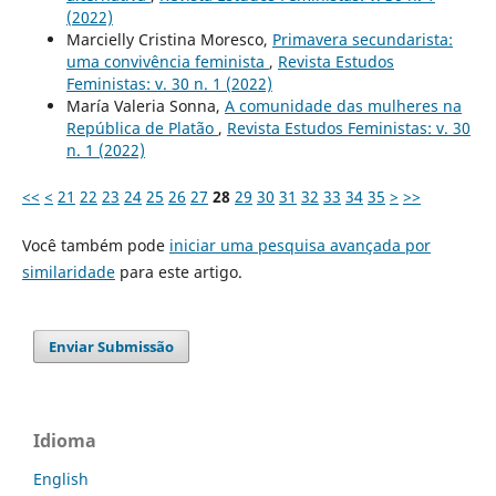
(2022)
Marcielly Cristina Moresco,
Primavera secundarista:
uma convivência feminista
,
Revista Estudos
Feministas: v. 30 n. 1 (2022)
María Valeria Sonna,
A comunidade das mulheres na
República de Platão
,
Revista Estudos Feministas: v. 30
n. 1 (2022)
<<
<
21
22
23
24
25
26
27
28
29
30
31
32
33
34
35
>
>>
Você também pode
iniciar uma pesquisa avançada por
similaridade
para este artigo.
Enviar Submissão
Idioma
English